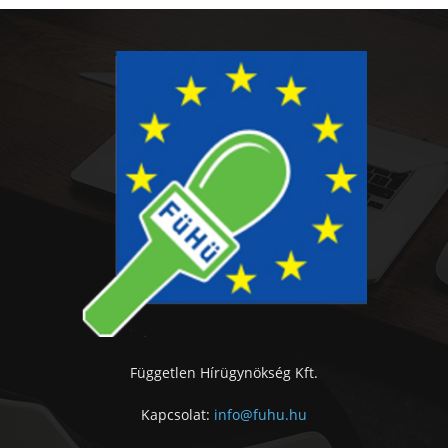
Független Hírügynökség Kft.
Kapcsolat:
info@fuhu.hu