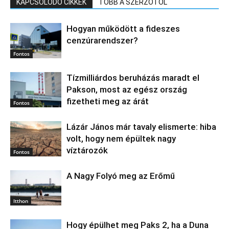
KAPCSOLÓDÓ CIKKEK
TÖBB A SZERZŐTŐL
Hogyan működött a fideszes
cenzúrarendszer?
Fontos
Tízmilliárdos beruházás maradt el
Pakson, most az egész ország
fizetheti meg az árát
Fontos
Lázár János már tavaly elismerte: hiba
volt, hogy nem épültek nagy
víztározók
Fontos
A Nagy Folyó meg az Erőmű
Itthon
Hogy épülhet meg Paks 2, ha a Duna