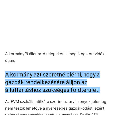
A kormányfő állattartó telepeket is meglátogatott vidéki
útján.
A kormány azt szeretné elérni, hogy a
gazdák rendelkezésére álljon az
állattartáshoz szükséges földterület.
Az FVM szakállamtitkára szerint az árviszonyok jelenleg
nem teszik lehetővé a nyereséges gazdálkodást, ezért
uniós támogatásokkal segítik a gazdákat. Eddig 250