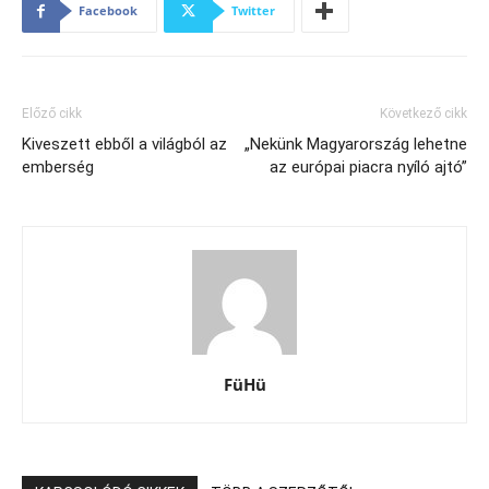
Facebook
Twitter
Előző cikk
Következő cikk
Kiveszett ebből a világból az
„Nekünk Magyarország lehetne
emberség
az európai piacra nyíló ajtó”
FüHü