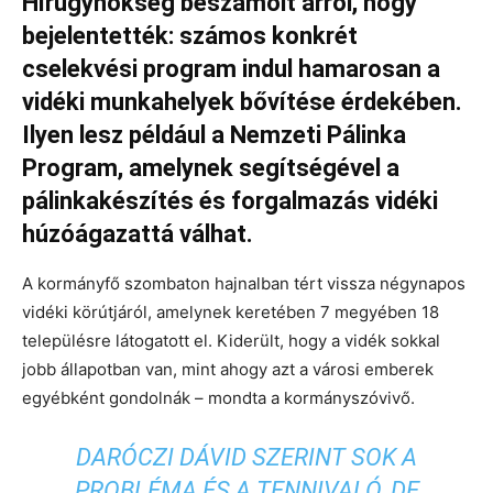
Hírügynökség beszámolt arról, hogy
bejelentették: számos konkrét
cselekvési program indul hamarosan a
vidéki munkahelyek bővítése érdekében.
Ilyen lesz például a Nemzeti Pálinka
Program, amelynek segítségével a
pálinkakészítés és forgalmazás vidéki
húzóágazattá válhat.
A kormányfő szombaton hajnalban tért vissza négynapos
vidéki körútjáról, amelynek keretében 7 megyében 18
településre látogatott el. Kiderült, hogy a vidék sokkal
jobb állapotban van, mint ahogy azt a városi emberek
egyébként gondolnák – mondta a kormányszóvivő.
DARÓCZI DÁVID SZERINT SOK A
PROBLÉMA ÉS A TENNIVALÓ, DE