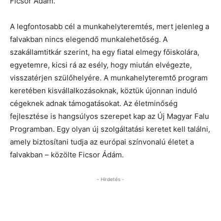
Ficsor Ádám.
A legfontosabb cél a munkahelyteremtés, mert jelenleg a
falvakban nincs elegendő munkalehetőség. A
szakállamtitkár szerint, ha egy fiatal elmegy főiskolára,
egyetemre, kicsi rá az esély, hogy miután elvégezte,
visszatérjen szülőhelyére. A munkahelyteremtő program
keretében kisvállalkozásoknak, köztük újonnan induló
cégeknek adnak támogatásokat. Az életminőség
fejlesztése is hangsúlyos szerepet kap az Új Magyar Falu
Programban. Egy olyan új szolgáltatási keretet kell találni,
amely biztosítani tudja az európai színvonalú életet a
falvakban – közölte Ficsor Ádám.
- Hirdetés -