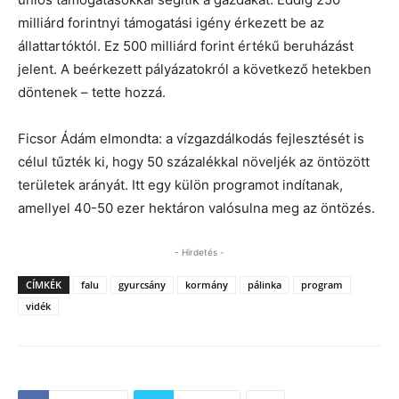
milliárd forintnyi támogatási igény érkezett be az
állattartóktól. Ez 500 milliárd forint értékű beruházást
jelent. A beérkezett pályázatokról a következő hetekben
döntenek – tette hozzá.
Ficsor Ádám elmondta: a vízgazdálkodás fejlesztését is
célul tűzték ki, hogy 50 százalékkal növeljék az öntözött
területek arányát. Itt egy külön programot indítanak,
amellyel 40-50 ezer hektáron valósulna meg az öntözés.
- Hirdetés -
CÍMKÉK
falu
gyurcsány
kormány
pálinka
program
vidék