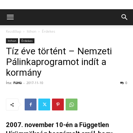
Kezdőlap
Itthon
Érdekes
Itthon
Érdekes
Tíz éve történt – Nemzeti
Pálinkaprogramot indít a
kormány
Írta:
FüHü
-
2017-11-10
0
2007. november 10-én a Független