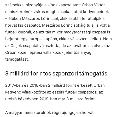
számokkal bizonyítja a kínos kapcsolatot: Orbán Viktor
miniszterelnök zsíros megbízásokat juttat kedvenceinek
– élükön Mészáros Lőrinccel, akik azután felfuttatják a
horvát kis csapatot. Mészáros Lőrinc sokáig tulaj is volt a
futball klubnál, de azután mikor magyarországi csapata is
bejutott egy európai kupába, akkor választani kellett. Nem
az Osijek csapatát választotta, de az továbbra is élvezi az
Orbán közeli építési vállalkozók jelentős anyagi
támogatását.
3 milliárd forintos szponzori támogatás
2017-ben és 2018-ban 2 milliárd forint érkezett Orbán
kedvenc vállalkozóitól az eszéki futball csapathoz, az
utolsó békeévben 2019-ben már 3 milliárd forint.
A magyar miniszterelnök régi rajongója a horvát