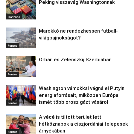
Peking visszavág Washingtonnak
Hasznos
Marokkó ne rendezhessen futball-
világbajnokságot?
Fontos
Orbán és Zelenszkij Szerbiában
Fontos
Washington vámokkal vágná el Putyin
energiaforrásait, miközben Európa
ismét több orosz gázt vásárol
Fontos
A vécé is tiltott terület lett:
hétköznapok a ciszjordániai telepesek
árnyékában
Fontos