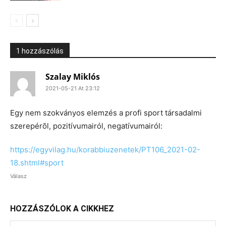
1 hozzászólás
Szalay Miklós
2021-05-21 At 23:12
Egy nem szokványos elemzés a profi sport társadalmi
szerepérõl, pozitívumairól, negatívumairól:
https://egyvilag.hu/korabbiuzenetek/PT106_2021-02-
18.shtml#sport
Válasz
HOZZÁSZÓLOK A CIKKHEZ