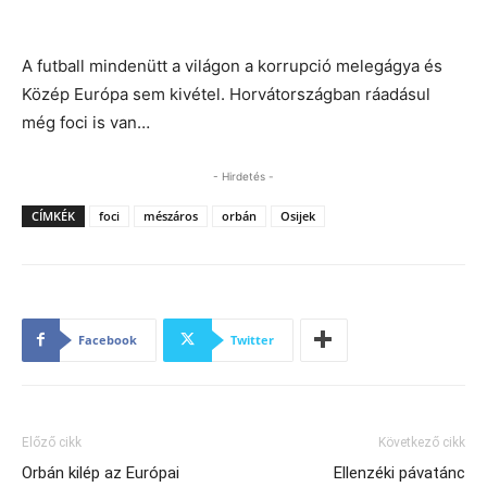
A futball mindenütt a világon a korrupció melegágya és
Közép Európa sem kivétel. Horvátországban ráadásul
még foci is van…
- Hirdetés -
CÍMKÉK
foci
mészáros
orbán
Osijek
Facebook
Twitter
Előző cikk
Következő cikk
Orbán kilép az Európai
Ellenzéki pávatánc