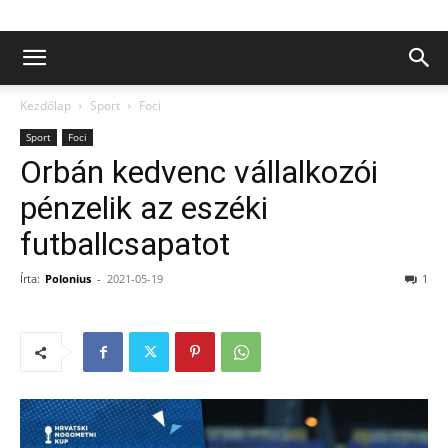
Kezdőlap
Sport
Foci
Sport
Foci
Orbán kedvenc vállalkozói
pénzelik az eszéki
futballcsapatot
Írta:
Polonius
-
2021-05-19
1