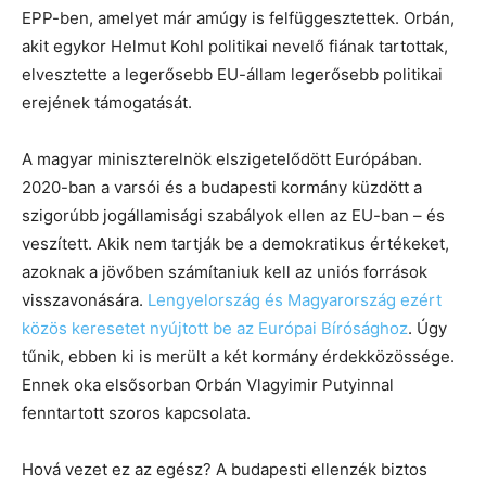
EPP-ben, amelyet már amúgy is felfüggesztettek. Orbán,
akit egykor Helmut Kohl politikai nevelő fiának tartottak,
elvesztette a legerősebb EU-állam legerősebb politikai
erejének támogatását.
A magyar miniszterelnök elszigetelődött Európában.
2020-ban a varsói és a budapesti kormány küzdött a
szigorúbb jogállamisági szabályok ellen az EU-ban – és
veszített. Akik nem tartják be a demokratikus értékeket,
azoknak a jövőben számítaniuk kell az uniós források
visszavonására.
Lengyelország és Magyarország ezért
közös keresetet nyújtott be az Európai Bírósághoz
. Úgy
tűnik, ebben ki is merült a két kormány érdekközössége.
Ennek oka elsősorban Orbán Vlagyimir Putyinnal
fenntartott szoros kapcsolata.
Hová vezet ez az egész? A budapesti ellenzék biztos