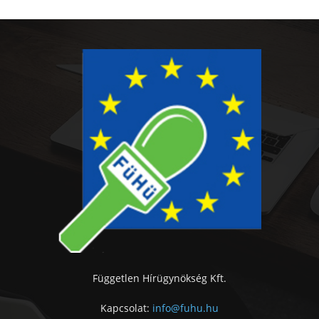
Független Hírügynökség Kft.
Kapcsolat:
info@fuhu.hu