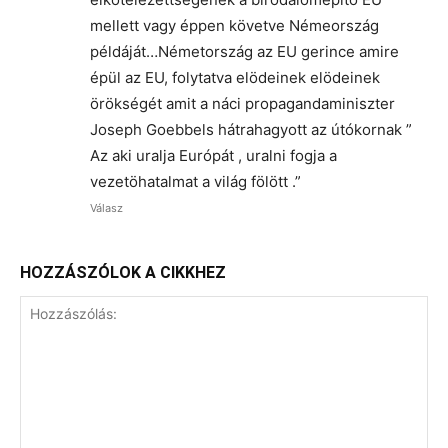
mellett vagy éppen követve Némeország
példáját…Németország az EU gerince amire
épül az EU, folytatva elödeinek elödeinek
örökségét amit a náci propagandaminiszter
Joseph Goebbels hátrahagyott az útókornak ”
Az aki uralja Európát , uralni fogja a
vezetöhatalmat a világ fölött .”
Válasz
HOZZÁSZÓLOK A CIKKHEZ