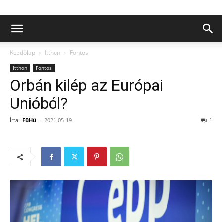
Kezdőlap
Itthon
Fontos
Itthon
Fontos
Orbán kilép az Európai
Unióból?
Írta:
FüHü
-
2021-05-19
1