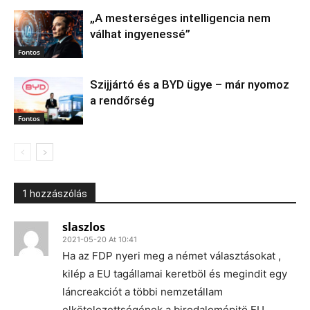
„A mesterséges intelligencia nem
válhat ingyenessé”
Fontos
Szijjártó és a BYD ügye – már nyomoz
a rendőrség
Fontos
1 hozzászólás
slaszlos
2021-05-20 At 10:41
Ha az FDP nyeri meg a német választásokat ,
kilép a EU tagállamai keretböl és megindit egy
láncreakciót a többi nemzetállam
elkötelezettségének a birodalomépitö EU