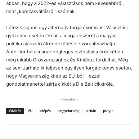
abban, hogy a 2022-es választások nem kevesebbről,
mint „korszakváltásról” szólnak.
Létezik sajnos egy alternatív forgatókönyv is. Választási
győzelme esetén Orbán a maga részéről a magyar
politika alapvető átrendeződését szorgalmazhatja.
Autoriter hatalmának végleges biztosítása érdekében
még inkább Oroszországhoz és Kínához fordulhat. Még
az sem zárható ki teljesen egy ilyen forgatókönyv esetén,
hogy Magyarország kilép az EU-ból – ezzel
gondolatmenettel zárja cikkét a Die Zeit cikkírója.
- Hirdetés -
CÍMKÉK
EU
kilépés
lengyelország
orbán
putyin