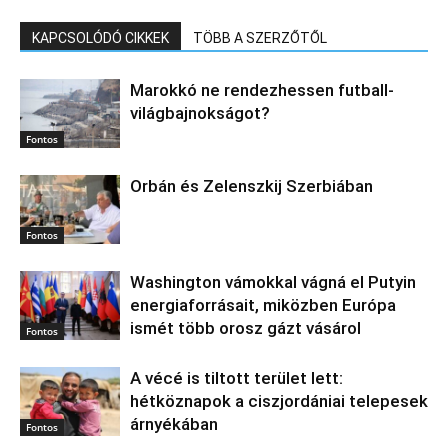
KAPCSOLÓDÓ CIKKEK
TÖBB A SZERZŐTŐL
Marokkó ne rendezhessen futball-
világbajnokságot?
Fontos
Orbán és Zelenszkij Szerbiában
Fontos
Washington vámokkal vágná el Putyin
energiaforrásait, miközben Európa
ismét több orosz gázt vásárol
Fontos
A vécé is tiltott terület lett:
hétköznapok a ciszjordániai telepesek
árnyékában
Fontos