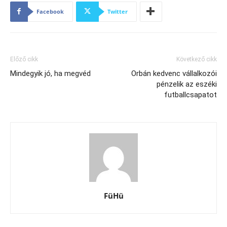
Facebook
Twitter
Előző cikk
Következő cikk
Mindegyik jó, ha megvéd
Orbán kedvenc vállalkozói
pénzelik az eszéki
futballcsapatot
FüHü