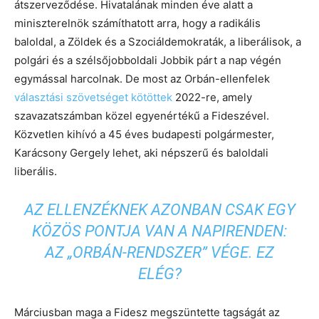
átszerveződése. Hivatalának minden éve alatt a
miniszterelnök számíthatott arra, hogy a radikális
baloldal, a Zöldek és a Szociáldemokraták, a liberálisok, a
polgári és a szélsőjobboldali Jobbik párt a nap végén
egymással harcolnak. De most az Orbán-ellenfelek
választási szövetséget kötöttek
2022-re, amely
szavazatszámban közel egyenértékű a Fideszével.
Közvetlen kihívó a 45 éves budapesti polgármester,
Karácsony Gergely lehet, aki népszerű és baloldali
liberális.
AZ ELLENZÉKNEK AZONBAN CSAK EGY
KÖZÖS PONTJA VAN A NAPIRENDEN:
AZ „ORBÁN-RENDSZER” VÉGE. EZ
ELÉG?
Márciusban maga a Fidesz megszüntette tagságát az