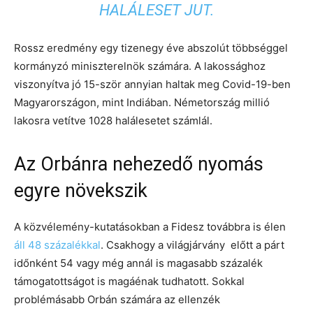
HALÁLESET JUT
.
Rossz eredmény egy tizenegy éve abszolút többséggel
kormányzó miniszterelnök számára. A lakossághoz
viszonyítva jó 15-ször annyian haltak meg Covid-19-ben
Magyarországon,
mint Indiában. Németország millió
lakosra vetítve 1028 halálesetet számlál.
Az Orbánra nehezedő nyomás
egyre növekszik
A közvélemény-kutatásokban a Fidesz továbbra is élen
áll 48 százalékkal
. Csakhogy a világjárvány előtt a párt
időnként 54 vagy még annál is magasabb százalék
támogatottságot is magáénak tudhatott. Sokkal
problémásabb Orbán számára az ellenzék