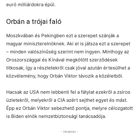
euró milliárdokra épül.
Orbán a trójai faló
Moszkvában és Pekingben ezt a szerepet szánják a
magyar miniszterelnöknek. Aki el is játsza ezt a szerepet
– minden valószínűség szerint nem ingyen. Minthogy az
Oroszországgal és Kínával megkötött szerződések
titkosak, így a részletekről csak jóval azután értesülhet a
közvélemény, hogy Orbán Viktor távozik a közéletből.
Hacsak az USA nem lebbenti fel a fátylat ezekről a zsíros
üzletekről, melyekről a CIA azért sejthet egyet és mást.
Épp ez Orbán Viktor sebezhető pontja, melyre célozgatott
is Biden elnök nemzetbiztonsági tanácsadója.
- Hirdetés -