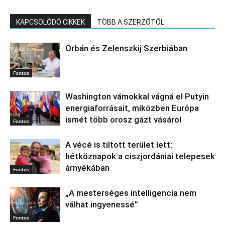
KAPCSOLÓDÓ CIKKEK
TÖBB A SZERZŐTŐL
Orbán és Zelenszkij Szerbiában
Fontos
Washington vámokkal vágná el Putyin
energiaforrásait, miközben Európa
ismét több orosz gázt vásárol
Fontos
A vécé is tiltott terület lett:
hétköznapok a ciszjordániai telepesek
árnyékában
Fontos
„A mesterséges intelligencia nem
válhat ingyenessé”
Fontos