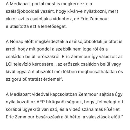
A Mediapart portál most is megkérdezte a
szélsőjobboldali vezért, hogy kíván-e nyilatkozni, mert
akkor azt is csatolják a videóhoz, de Eric Zemmour
elutasította ezt a lehetőséget.
A Nőnap előtt megkérdezték a szélsőjobboldali jelöltet is
arról, hogy mit gondol a szebbik nem jogairól és a
családon belüli erőszakról. Eric Zemmour így válaszolt az
LCI televízió kérdésére: „az erőszak családon belül vagy
kívül egyaránt abszolút mértékben megbocsáthatatlan és
szigorú büntetést érdemel”.
A Mediapart videóval kapcsolatban Zemmour sajtósa úgy
nyilatkozott az AFP hírügynökségnek, hogy „felmelegített
korábbi ügyekről van szó, és a videó szánalmas kísérlet
Eric Zemmour besározására öt héttel a választások előtt.”