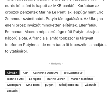
eurós kölcsönt is kapott az MKB banktól. Korábban az
oroszok pénzelték Marine Le Pent, aki éppúgy mint Eric
Zemmour számíthatott Putyin támogatására. Az Ukrajna
elleni orosz inváziót mindketten elítélték. Ellenfelük,
Emmanuel Macron népszerűsége nőtt Putyin ukrajnai
háborúja óta. A francia államfő többször is tárgyalt
telefonon Putyinnal, de nem tudta őt lebeszélni a hadjárat
folytatásáról.
- Hirdetés -
CÍMKÉK
AEP
Catherine Deneuve
Eric Zemmour
Jeanne d'Arc
Le Figaro
Marine Le Pen
Marion Maréchal
Mediapart
MKB Bank
putyin
szélsőjobboldal
választás
zaklatás