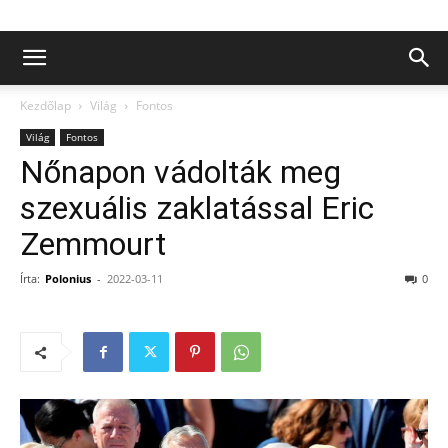
Kezdőlap
Világ
Fontos
Világ
Fontos
Nőnapon vádolták meg
szexuális zaklatással Eric
Zemmourt
Írta:
Polonius
-
2022-03-11
0