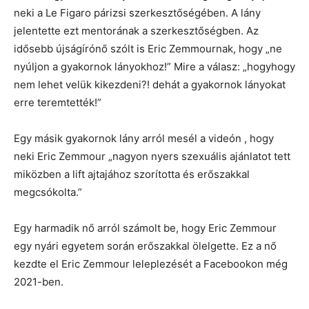
neki a Le Figaro párizsi szerkesztőségében. A lány
jelentette ezt mentorának a szerkesztőségben. Az
idősebb újságírónő szólt is Eric Zemmournak, hogy „ne
nyúljon a gyakornok lányokhoz!” Mire a válasz: „hogyhogy
nem lehet velük kikezdeni?! dehát a gyakornok lányokat
erre teremtették!”
Egy másik gyakornok lány arról mesél a videón , hogy
neki Eric Zemmour „nagyon nyers szexuális ajánlatot tett
miközben a lift ajtajához szorította és erőszakkal
megcsókolta.”
Egy harmadik nő arról számolt be, hogy Eric Zemmour
egy nyári egyetem során erőszakkal ölelgette. Ez a nő
kezdte el Eric Zemmour leleplezését a Facebookon még
2021-ben.