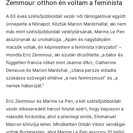
Zemmour: otthon én voltam a feminista
A 63 éves szélsőjobboldali vezér női támogatóival együtt
ünnepelte a Nőnapot. Köztük Marion Maréchallal, aki nem
más mint szélsőjobboldali vetélytársának, Marine Le Pen
asszonynak az unokahúga. „Apám és nagybátyáim
macsók voltak, én képviseltem a feminista irányzatot” –
mondta Eric Zemmour, aki ezután dicsőítette „a bátor és
független francia nőket mint Jeanne d’Arc, Catherine
Deneuve és Marion Maréchal. „Utána persze előadta
szokásos szövegét elítélve „a neo feminizmust” és „a
nemek háborúját.”
Eric Zemmour és Marine Le Pen, a két szélsőjobboldali
vezér elkeseredett harcot folytat azért, hogy bejusson a
második fordulóba, ahol a jelenlegi elnök, Emmanuel
Macron kihívója lehet. Mindketten Orbán Viktor vendégei
voltak Budapesten, ahol Marine Le Pen asszony 10 millió