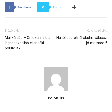
Facebook
Twitter
Előző cikk
Következő cikk
Mai kérdés – Ön szerint ki a
Ha jól szeretnél aludni, válassz
legnépszerűbb ellenzéki
jó matracot!
politikus?
Polonius