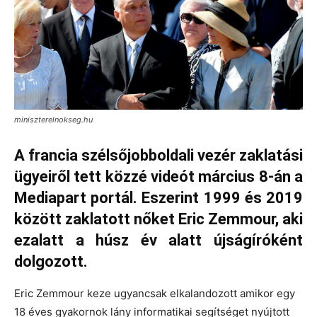
miniszterelnokseg.hu
A francia szélsőjobboldali vezér zaklatási
ügyeiről tett közzé videót március 8-án a
Mediapart portál. Eszerint 1999 és 2019
között zaklatott nőket Eric Zemmour, aki
ezalatt a húsz év alatt újságíróként
dolgozott.
Eric Zemmour keze ugyancsak elkalandozott amikor egy
18 éves gyakornok lány informatikai segítséget nyújtott