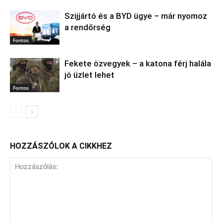
Szijjártó és a BYD ügye – már nyomoz
a rendőrség
Fontos
Fekete özvegyek – a katona férj halála
jó üzlet lehet
Fontos
HOZZÁSZÓLOK A CIKKHEZ