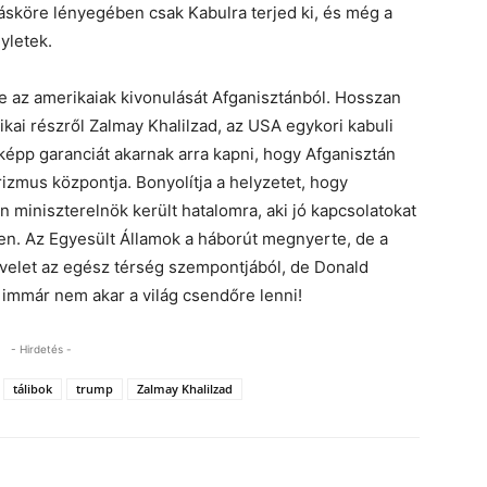
sköre lényegében csak Kabulra terjed ki, és még a
yletek.
 az amerikaiak kivonulását Afganisztánból. Hosszan
kai részről Zalmay Khalilzad, az USA egykori kabuli
épp garanciát akarnak arra kapni, hogy Afganisztán
rizmus központja. Bonyolítja a helyzetet, hogy
miniszterelnök került hatalomra, aki jó kapcsolatokat
ben. Az Egyesült Államok a háborút megnyerte, de a
velet az egész térség szempontjából, de Donald
 immár nem akar a világ csendőre lenni!
- Hirdetés -
tálibok
trump
Zalmay Khalilzad