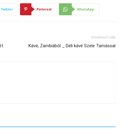
Twitter
Pinterest
WhatsApp
Következő cikk
ét
Kávé, Zambiából _ Déli kávé Szele Tamással