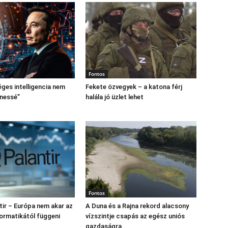
Fontos
ges intelligencia nem
Fekete özvegyek – a katona férj
enessé”
halála jó üzlet lehet
Fontos
tir – Európa nem akar az
A Duna és a Rajna rekord alacsony
formatikától függeni
vízszintje csapás az egész uniós
gazdaságra