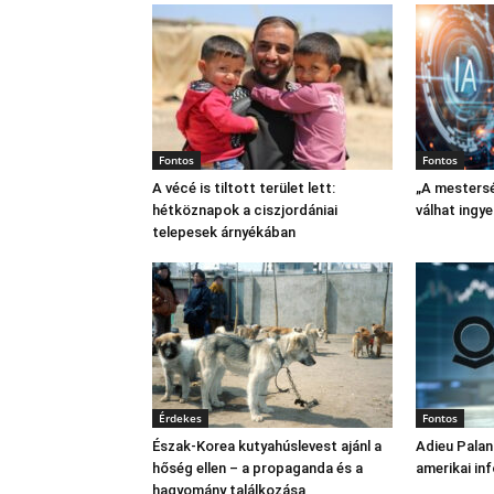
Fontos
Fontos
A vécé is tiltott terület lett:
„A mestersé
hétköznapok a ciszjordániai
válhat ingy
telepesek árnyékában
Érdekes
Fontos
Észak‑Korea kutyahúslevest ajánl a
Adieu Palan
hőség ellen – a propaganda és a
amerikai in
hagyomány találkozása