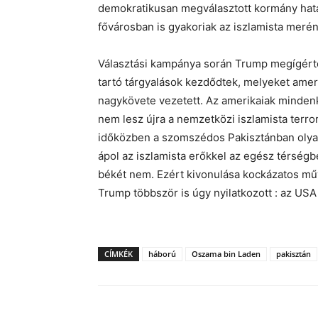
demokratikusan megválasztott kormány hatá
fővárosban is gyakoriak az iszlamista merén
Választási kampánya során Trump megígérte
tartó tárgyalások kezdődtek, melyeket ameri
nagykövete vezetett. Az amerikaiak mindenk
nem lesz újra a nemzetközi iszlamista terro
időközben a szomszédos Pakisztánban olyan 
ápol az iszlamista erőkkel az egész térség
békét nem. Ezért kivonulása kockázatos mű
Trump többször is úgy nyilatkozott : az USA
CÍMKÉK
háború
Oszama bin Laden
pakisztán