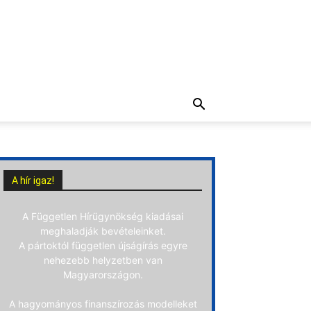
A hír igaz!
A Független Hírügynökség kiadásai
meghaladják bevételeinket.
A pártoktól független újságírás egyre
nehezebb helyzetben van
Magyarországon.
A hagyományos finanszírozás modelleket