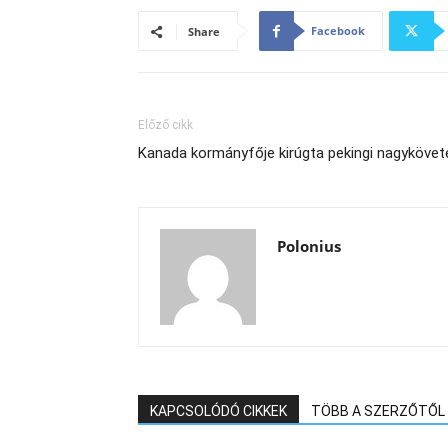
Facebook
Share
Előző cikk
Kanada kormányfője kirúgta pekingi nagykövet
Polonius
KAPCSOLÓDÓ CIKKEK
TÖBB A SZERZŐTŐL