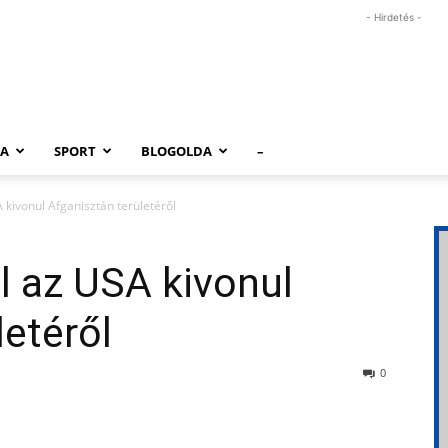
- Hirdetés -
RA
SPORT
BLOGOLDA
–
 kivonul Afganisztán területéről
l az USA kivonul
letéről
0