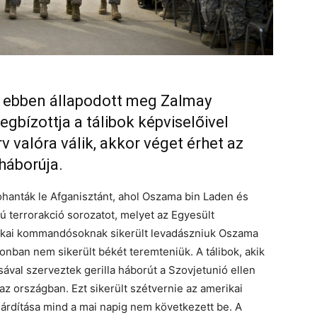
t ebben állapodott meg Zalmay
gbízottja a tálibok képviselőivel
v valóra válik, akkor véget érhet az
háborúja.
hanták le Afganisztánt, ahol Oszama bin Laden és
ú terrorakció sorozatot, melyet az Egyesült
rikai kommandósoknak sikerült levadászniuk Oszama
nban nem sikerült békét teremteniük. A tálibok, akik
ával szerveztek gerilla háborút a Szovjetunió ellen
az országban. Ezt sikerült szétvernie az amerikai
árdítása mind a mai napig nem következett be. A