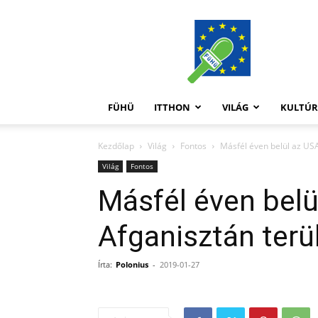
FüHü
FÜHÜ
ITTHON
VILÁG
KULTÚ
Kezdőlap
Világ
Fontos
Másfél éven belül az USA
Világ
Fontos
Másfél éven belü
Afganisztán terü
Írta:
Polonius
-
2019-01-27