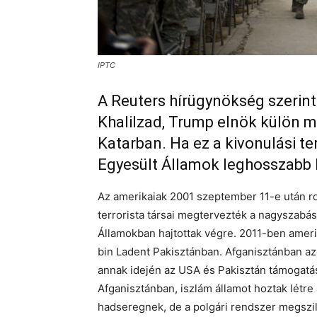
IPTC
A Reuters hírügynökség szerin
Khalilzad, Trump elnök külön me
Katarban. Ha ez a kivonulási ter
Egyesült Államok leghosszabb 
Az amerikaiak 2001 szeptember 11-e után ro
terrorista társai megtervezték a nagyszabás
Államokban hajtottak végre. 2011-ben ame
bin Ladent Pakisztánban. Afganisztánban azo
annak idején az USA és Pakisztán támogatás
Afganisztánban, iszlám államot hoztak létre 
hadseregnek, de a polgári rendszer megszil