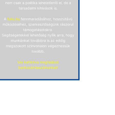
nem csak a politika lehetetleníti el, de a
társadalmi kihívások is.
A
fuhu.hu
fennmaradásához, hosszútávú
működéséhez, szerkesztőségünk rászorul
támogatásotokra.
Segítségetekkel lehetőség nyílik arra, hogy
munkánkat továbbra is az eddig
megszokott színvonalon végezhessük
tovább.
Ide kattintva megtalálod
bankszámlaszámunkat!