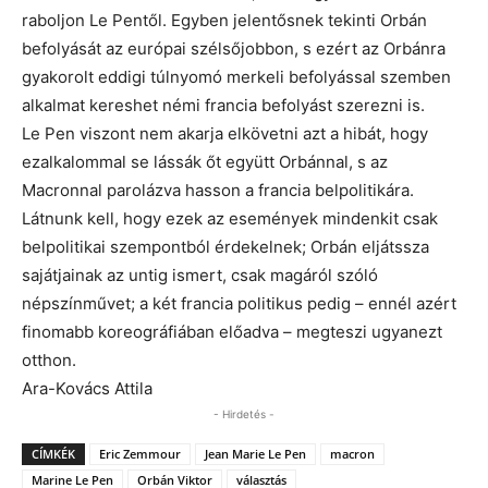
raboljon Le Pentől. Egyben jelentősnek tekinti Orbán
befolyását az európai szélsőjobbon, s ezért az Orbánra
gyakorolt eddigi túlnyomó merkeli befolyással szemben
alkalmat kereshet némi francia befolyást szerezni is.
Le Pen viszont nem akarja elkövetni azt a hibát, hogy
ezalkalommal se lássák őt együtt Orbánnal, s az
Macronnal parolázva hasson a francia belpolitikára.
Látnunk kell, hogy ezek az események mindenkit csak
belpolitikai szempontból érdekelnek; Orbán eljátssza
sajátjainak az untig ismert, csak magáról szóló
népszínművet; a két francia politikus pedig – ennél azért
finomabb koreográfiában előadva – megteszi ugyanezt
otthon.
Ara-Kovács Attila
- Hirdetés -
CÍMKÉK
Eric Zemmour
Jean Marie Le Pen
macron
Marine Le Pen
Orbán Viktor
választás