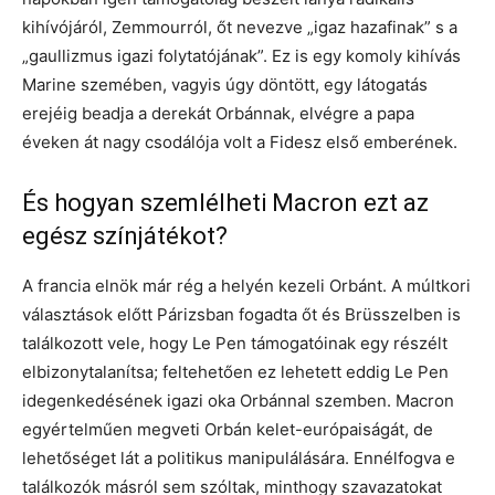
kihívójáról, Zemmourról, őt nevezve „igaz hazafinak” s a
„gaullizmus igazi folytatójának”. Ez is egy komoly kihívás
Marine szemében, vagyis úgy döntött, egy látogatás
erejéig beadja a derekát Orbánnak, elvégre a papa
éveken át nagy csodálója volt a Fidesz első emberének.
És hogyan szemlélheti Macron ezt az
egész színjátékot?
A francia elnök már rég a helyén kezeli Orbánt. A múltkori
választások előtt Párizsban fogadta őt és Brüsszelben is
találkozott vele, hogy Le Pen támogatóinak egy részélt
elbizonytalanítsa; feltehetően ez lehetett eddig Le Pen
idegenkedésének igazi oka Orbánnal szemben. Macron
egyértelműen megveti Orbán kelet-európaiságát, de
lehetőséget lát a politikus manipulálására. Ennélfogva e
találkozók másról sem szóltak, minthogy szavazatokat