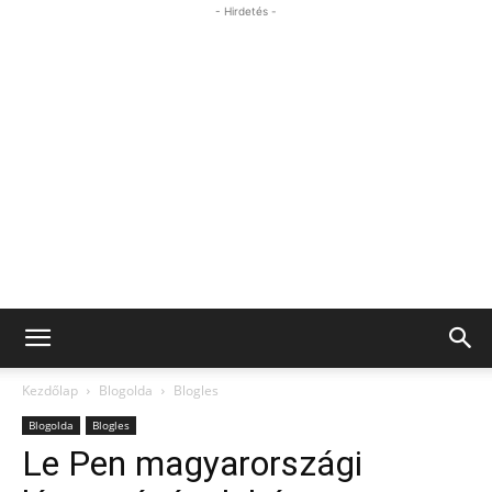
- Hirdetés -
Kezdőlap
Blogolda
Blogles
Blogolda
Blogles
Le Pen magyarországi