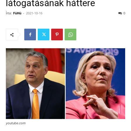
látogatásának háttere
Írta:
FüHü
-
2021-10-16
0
youtube.com