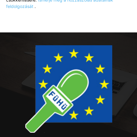
feldolgozását
.