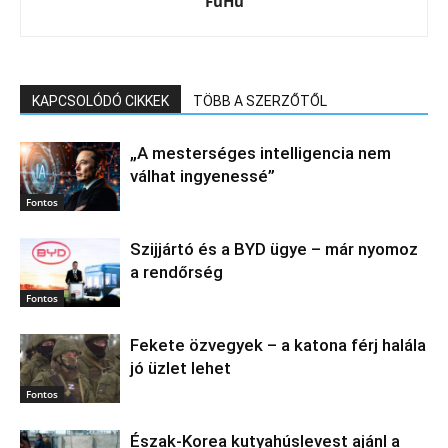
FüHü
KAPCSOLÓDÓ CIKKEK
TÖBB A SZERZŐTŐL
„A mesterséges intelligencia nem
válhat ingyenessé”
Fontos
Szijjártó és a BYD ügye – már nyomoz
a rendőrség
Fontos
Fekete özvegyek – a katona férj halála
jó üzlet lehet
Fontos
Észak‑Korea kutyahúslevest ajánl a