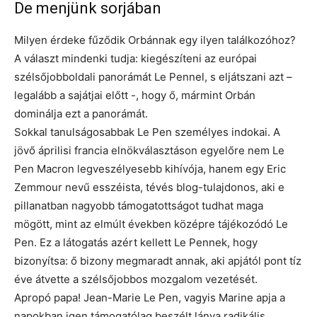
De menjünk sorjában
Milyen érdeke fűződik Orbánnak egy ilyen találkozóhoz?
A választ mindenki tudja: kiegészíteni az európai
szélsőjobboldali panorámát Le Pennel, s eljátszani azt –
legalább a sajátjai előtt -, hogy ő, mármint Orbán
dominálja ezt a panorámát.
Sokkal tanulságosabbak Le Pen személyes indokai. A
jövő áprilisi francia elnökválasztáson egyelőre nem Le
Pen Macron legveszélyesebb kihívója, hanem egy Eric
Zemmour nevű esszéista, tévés blog-tulajdonos, aki e
pillanatban nagyobb támogatottságot tudhat maga
mögött, mint az elmúlt években középre tájékozódó Le
Pen. Ez a látogatás azért kellett Le Pennek, hogy
bizonyítsa: ő bizony megmaradt annak, aki apjától pont tíz
éve átvette a szélsőjobbos mozgalom vezetését.
Apropó papa! Jean-Marie Le Pen, vagyis Marine apja a
napokban igen támogatólag beszélt lánya radikális