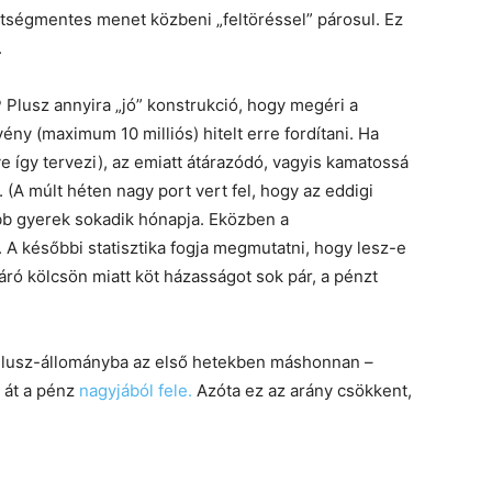
ltségmentes menet közbeni „feltöréssel” párosul. Ez
.
 Plusz annyira „jó” konstrukció, hogy megéri a
ény (maximum 10 milliós) hitelt erre fordítani. Ha
e így tervezi), az emiatt átárazódó, vagyis kamatossá
. (A múlt héten nagy port vert fel, hogy az eddigi
bb gyerek sokadik hónapja. Eközben a
 A későbbi statisztika fogja megmutatni, hogy lesz-e
ró kölcsön miatt köt házasságot sok pár, a pénzt
Plusz-állományba az első hetekben máshonnan –
 át a pénz
nagyjából fele.
Azóta ez az arány csökkent,