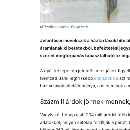
MTVA/Bizományosi: Faludi Imre
Jelentősen növekszik a háztartások hitel
áramlanak ki betétekből, befektetési jegy
szerint megtorpanás tapasztalható az inga
A nyár közepe óta jelentős mozgások figye
Nemzeti Bank legfrissebb
statisztikája
azt mu
háztartások hitelállománya, ami igen sok a
Százmilliárdok jönnek-mennek,
Vagyis két hónap alatt 204 milliárddal több 
adatokból, milyen célokra fordítják a pén
időben 262 milliárddal esett a bankbetétekbe