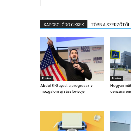
KAPCSOLÓDÓ CIKKEK
TÖBB A SZERZŐTŐL
Fontos
Fontos
Abdul El‑Sayed: a progresszív
Hogyan műk
mozgalom új zászlóvivője
cenzúraren