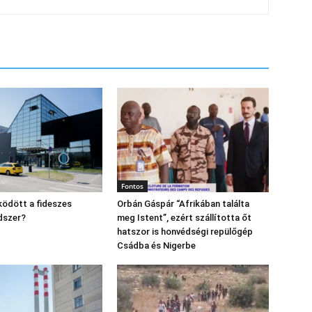
Fontos
ödött a fideszes
Orbán Gáspár “Afrikában találta
dszer?
meg Istent”, ezért szállította őt
hatszor is honvédségi repülőgép
Csádba és Nigerbe