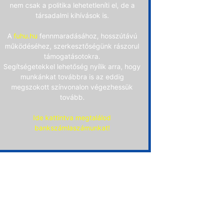
nem csak a politika lehetetleníti el, de a
társadalmi kihívások is.
A
fuhu.hu
fennmaradásához, hosszútávú
működéséhez, szerkesztőségünk rászorul
támogatásotokra.
Segítségetekkel lehetőség nyílik arra, hogy
munkánkat továbbra is az eddig
megszokott színvonalon végezhessük
tovább.
Ide kattintva megtalálod
bankszámlaszámunkat!