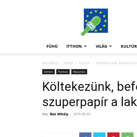
FüHü
FÜHÜ
ITTHON
VILÁG
KULTÚ
Kezdőlap
Itthon
Fontos
Költekezünk, befektetünk
Itthon
Fontos
Hasznos
Költekezünk, bef
szuperpapír a lak
Írta:
Bak Mihály
-
2019-09-03