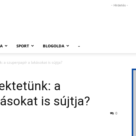
- Hirdetés -
RA
SPORT
BLOGOLDA
–
: a szuperpapír a lakásokat is sújtja?
ektetünk: a
ásokat is sújtja?
0