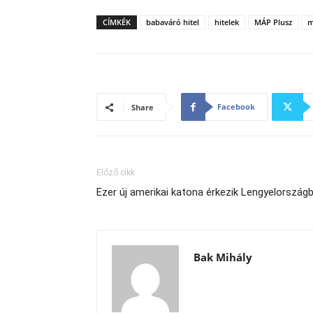
CÍMKÉK
babaváró hitel
hitelek
MÁP Plusz
m
Facebook
Share
Előző cikk
Ezer új amerikai katona érkezik Lengyelország
Bak Mihály