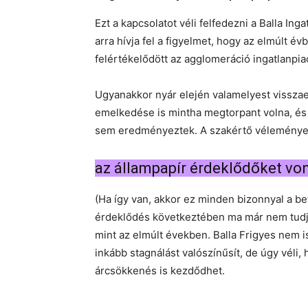
Ezt a kapcsolatot véli felfedezni a Balla Ing
arra hívja fel a figyelmet, hogy az elmúlt év
felértékelődött az agglomeráció ingatlanpi
Ugyanakkor nyár elején valamelyest visszaes
emelkedése is mintha megtorpant volna, és 
sem eredményeztek. A szakértő véleménye 
az állampapír érdeklődőket vont
(Ha így van, akkor ez minden bizonnyal a bef
érdeklődés következtében ma már nem tudják
mint az elmúlt években. Balla Frigyes nem i
inkább stagnálást valószínűsít, de úgy véli,
árcsökkenés is kezdődhet.