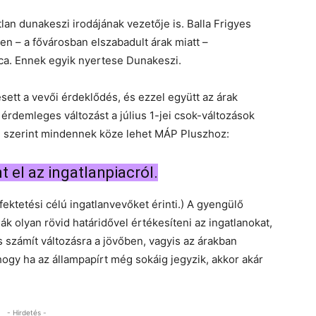
atlan dunakeszi irodájának vezetője is. Balla Frigyes
ben – a fővárosban elszabadult árak miatt –
aca. Ennek egyik nyertese Dunakeszi.
ett a vevői érdeklődés, és ezzel együtt az árak
érdemleges változást a július 1-jei csok-változások
szerint mindennek köze lehet MÁP Pluszhoz:
 el az ingatlanpiacról.
ektetési célú ingatlanvevőket érinti.) A gyengülő
 olyan rövid határidővel értékesíteni az ingatlanokat,
s számít változásra a jövőben, vagyis az árakban
 hogy ha az állampapírt még sokáig jegyzik, akkor akár
- Hirdetés -