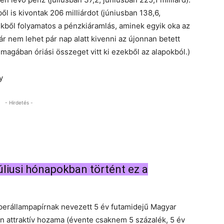
l is kivontak 206 milliárdot (júniusban 138,6,
yekből folyamatos a pénzkiáramlás, aminek egyik oka az
ár nem lehet pár nap alatt kivenni az újonnan betett
nmagában óriási összeget vitt ki ezekből az alapokból.)
y
- Hirdetés -
úliusi hónapokban történt ez a
erállampapírnak nevezett 5 év futamidejű Magyar
n attraktív hozama (évente csaknem 5 százalék, 5 év