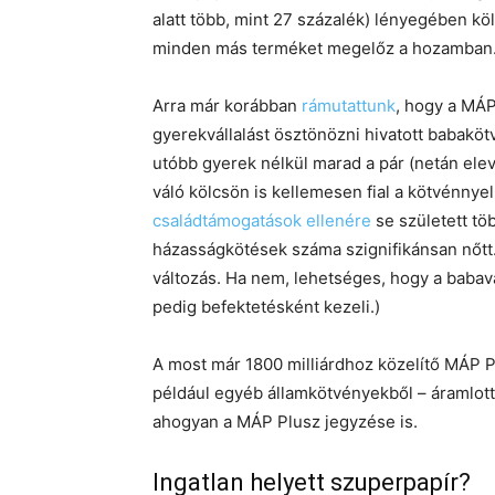
alatt több, mint 27 százalék) lényegében kö
minden más terméket megelőz a hozamban
Arra már korábban
rámutattunk
, hogy a MÁP
gyerekvállalást ösztönözni hivatott babakötv
utóbb gyerek nélkül marad a pár (netán elev
váló kölcsön is kellemesen fial a kötvénnyel
családtámogatások ellenére
se született tö
házasságkötések száma szignifikánsan nőtt.
változás. Ha nem, lehetséges, hogy a babavá
pedig befektetésként kezeli.)
A most már 1800 milliárdhoz közelítő MÁP 
például egyéb államkötvényekből – áramlott
ahogyan a MÁP Plusz jegyzése is.
Ingatlan helyett szuperpapír?