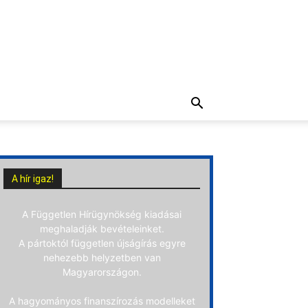
A hír igaz!
A Független Hírügynökség kiadásai
meghaladják bevételeinket.
A pártoktól független újságírás egyre
nehezebb helyzetben van
Magyarországon.
A hagyományos finanszírozás modelleket