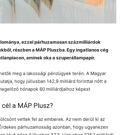
állománya, ezzel párhuzamosan százmilliárdok
ekből, részben a MÁP Pluszba. Egy ingatlanos cég
tlanpiacon, aminek oka a szuperállampapír.
lhetők meg a lakossági pénzügyek terén. A Magyar
tatja, hogy júliusban 142,9 milliárd forinttal nőtt a
 megelőző hónapok 60 milliárdjaihoz képest
 cél a MÁP Plusz?
kölcsönt vettek fel az emberek. Az nem derül ki az
zt. Érdekes párhuzamosság azonban, hogy ugyanezen
n lévő pénz (júliusban 37,2, júniusban 225,1 milliárd).