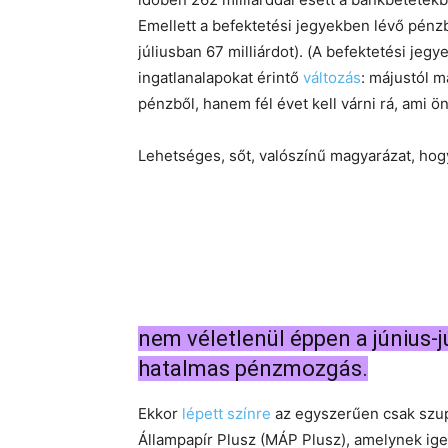
Emellett a befektetési jegyekben lévő pénzbő
júliusban 67 milliárdot). (A befektetési jeg
ingatlanalapokat érintő
változás
: májustól m
pénzből, hanem fél évet kell várni rá, ami ö
Lehetséges, sőt, valószínű magyarázat, hog
nem véletlenül éppen a június-j
hatalmas pénzmozgás.
Ekkor
lépett színre
az egyszerűen csak szup
Állampapír Plusz (MÁP Plusz), amelynek ige