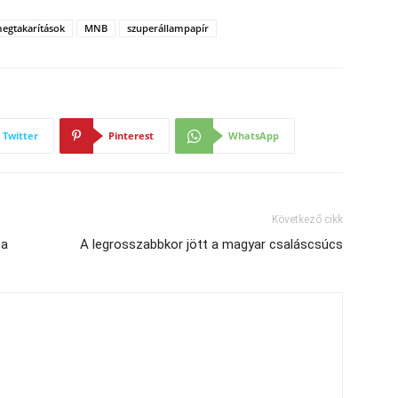
egtakarítások
MNB
szuperállampapír
Twitter
Pinterest
WhatsApp
Következő cikk
ba
A legrosszabbkor jött a magyar csaláscsúcs