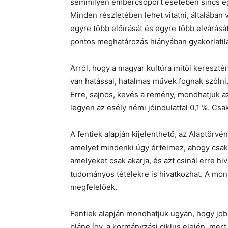
semmilyen embercsoport esetében sincs egy
Minden részletében lehet vitatni, általában 
egyre több előírását és egyre több elvárás
pontos meghatározás hiányában gyakorlatila
Arról, hogy a magyar kultúra mitől kereszté
van hatással, hatalmas művek fognak szólni
Erre, sajnos, kevés a remény, mondhatjuk az
legyen az esély némi jóindulattal 0,1 %. Cs
A fentiek alapján kijelenthető, az Alaptör
amelyet mindenki úgy értelmez, ahogy csak a
amelyeket csak akarja, és azt csinál erre hiva
tudományos tételekre is hivatkozhat. A m
megfelelőek.
Fentiek alapján mondhatjuk ugyan, hogy jo
pláne így, a kormányzási ciklus elején, mert