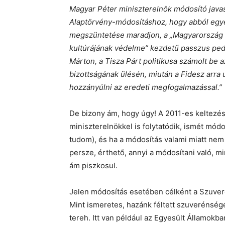
Magyar Péter miniszterelnök módosító javasla
Alaptörvény-módosításhoz, hogy abból egyé
megszüntetése maradjon, a „Magyarország
kultúrájának védelme” kezdetű passzus ped
Márton, a Tisza Párt politikusa számolt be
bizottságának ülésén, miután a Fidesz arra u
hozzányúlni az eredeti megfogalmazással.”
De bizony ám, hogy úgy! A 2011-es keltezé
miniszterelnökkel is folytatódik, ismét módo
tudom), és ha a módosítás valami miatt nem 
persze, érthető, annyi a módosítani való, min
ám piszkosul.
Jelen módosítás esetében célként a Szuver
Mint ismeretes, hazánk féltett szuverénségé
tereh. Itt van például az Egyesült Államokban