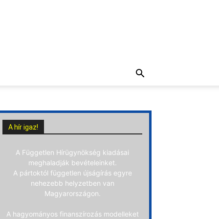
A hír igaz!
A Független Hírügynökség kiadásai
meghaladják bevételeinket.
A pártoktól független újságírás egyre
nehezebb helyzetben van
Magyarországon.
A hagyományos finanszírozás modelleket