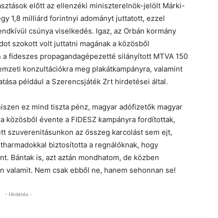
ztások előtt az ellenzéki miniszterelnök-jelölt Márki-
 1,8 milliárd forintnyi adományt juttatott, ezzel
endkívül csúnya viselkedés. Igaz, az Orbán kormány
dot szokott volt juttatni magának a közösből
 a fideszes propagandagépezetté silányított MTVA 150
d nemzeti konzultációkra meg plakátkampányra, valamint
ása például a Szerencsjáték Zrt hirdetései által.
hiszen ez mind tiszta pénz, magyar adófizetők magyar
 a közösből évente a FIDESZ kampányra fordítottak,
tt szuverenitásunkon az összeg karcolást sem ejt,
tharmadokkal biztosította a regnálóknak, hogy
nt. Bántak is, azt aztán mondhatom, de közben
on valamit. Nem csak ebből ne, hanem sehonnan se!
- Hirdetés -