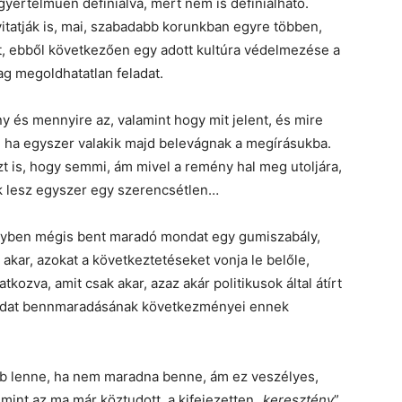
értelműen definiálva, mert nem is definiálható.
vitatják is, mai, szabadabb korunkban egyre többen,
át, ebből következően egy adott kultúra védelmezése a
g megoldhatatlan feladat.
ny és mennyire az, valamint hogy mit jelent, és mire
, ha egyszer valakik majd belevágnak a megírásukba.
t is, hogy semmi, ám mivel a remény hal meg utoljára,
ak lesz egyszer egy szerencsétlen…
vényben mégis bent maradó mondat egy gumiszabály,
kar, azokat a következtetéseket vonja le belőle,
tkozva, amit csak akar, azaz akár politikusok által átírt
ondat bennmaradásának következményei ennek
bb lenne, ha nem maradna benne, ám ez veszélyes,
 mint az ma már köztudott, a kifejezetten „
keresztény
”