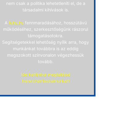
nem csak a politika lehetetleníti el, de a
társadalmi kihívások is.
A
fuhu.hu
fennmaradásához, hosszútávú
működéséhez, szerkesztőségünk rászorul
támogatásotokra.
Segítségetekkel lehetőség nyílik arra, hogy
munkánkat továbbra is az eddig
megszokott színvonalon végezhessük
tovább.
Ide kattintva megtalálod
bankszámlaszámunkat!