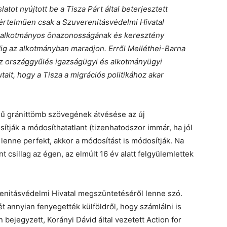
tot nyújtott be a Tisza Párt által beterjesztett
rtelműen csak a Szuverenitásvédelmi Hivatal
 alkotmányos önazonosságának és keresztény
ig az alkotmányban maradjon. Erről Melléthei-Barna
 az országgyűlés igazságügyi és alkotmányügyi
talt, hogy a Tisza a migrációs politikához akar
sű gránittömb szövegének átvésése az új
sítják a módosíthatatlant (tizenhatodszor immár, ha jól
lenne perfekt, akkor a módosítást is módosítják. Na
t csillag az égen, az elmúlt 16 év alatt felgyülemlettek
enitásvédelmi Hivatal megszüntetéséről lenne szó.
t annyian fenyegették külföldről, hogy számlálni is
 bejegyzett, Korányi Dávid által vezetett Action for