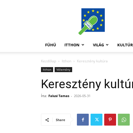
FüHü
FÜHÜ
ITTHON
VILÁG
KULTÚ
Kezdőlap
Itthon
Keresztény kultúra
Itthon
Vélemény
Keresztény kultú
Írta:
Falusi Tamas
-
2026-05-31
Share