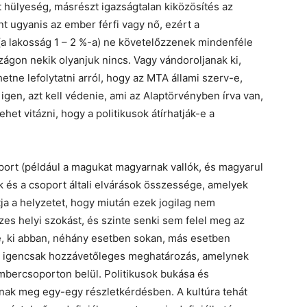
 hülyeség, másrészt igazságtalan kiközösítés az
t ugyanis az ember férfi vagy nő, ezért a
a lakosság 1 – 2 %-a) ne követelőzzenek mindenféle
ágon nekik olyanjuk nincs. Vagy vándoroljanak ki,
etne lefolytatni arról, hogy az MTA állami szerv-e,
gen, azt kell védenie, ami az Alaptörvényben írva van,
ehet vitázni, hogy a politikusok átírhatják-e a
ort (például a magukat magyarnak vallók, és magyarul
k és a csoport általi elvárások összessége, amelyek
ja a helyzetet, hogy miután ezek jogilag nem
zes helyi szokást, és szinte senki sem felel meg az
le, ki abban, néhány esetben sokan, más esetben
és igencsak hozzávetőleges meghatározás, amelynek
embercsoporton belül. Politikusok bukása és
nak meg egy-egy részletkérdésben. A kultúra tehát