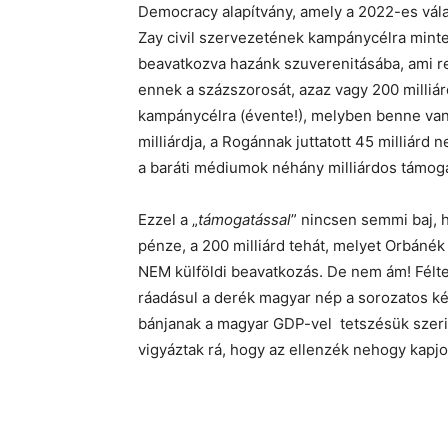
Democracy alapítvány, amely a 2022-es válas
Zay civil szervezetének kampánycélra mintegy
beavatkozva hazánk szuverenitásába, ami r
ennek a százszorosát, azaz vagy 200 milliár
kampánycélra (évente!), melyben benne van
milliárdja, a Rogánnak juttatott 45 milliár
a baráti médiumok néhány milliárdos támogat
Ezzel a „
támogatással
” nincsen semmi baj, 
pénze, a 200 milliárd tehát, melyet Orbánék
NEM külföldi beavatkozás. De nem ám! Félte
ráadásul a derék magyar nép a sorozatos ké
bánjanak a magyar GDP-vel tetszésük szeri
vigyáztak rá, hogy az ellenzék nehogy kapj