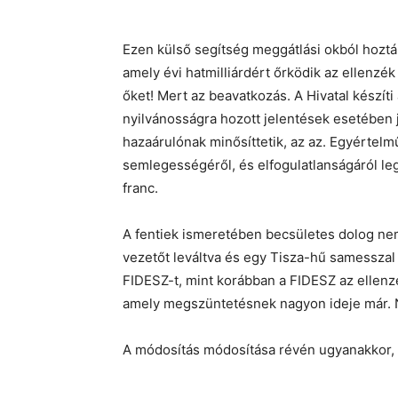
Ezen külső segítség meggátlási okból hoztá
amely évi hatmilliárdért őrködik az ellenzék
őket! Mert az beavatkozás. A Hivatal készíti
nyilvánosságra hozott jelentések esetében j
hazaárulónak minősíttetik, az az. Egyértelm
semlegességéről, és elfogulatlanságáról l
franc.
A fentiek ismeretében becsületes dolog nem
vezetőt leváltva és egy Tisza-hű samesszal
FIDESZ-t, mint korábban a FIDESZ az ellenzé
amely megszüntetésnek nagyon ideje már. N
A módosítás módosítása révén ugyanakkor, a