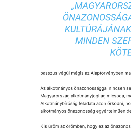
„
MAGYARORS
ÖNAZONOSSÁGÁ
KULTÚRÁJÁNAK
MINDEN SZE
KÖTE
passzus végül mégis az Alaptörvényben ma
Az alkotmányos önazonossággal nincsen se
Magyarország alkotmányjogilag micsoda, mé
Alkotmánybíróság feladata azon őrködni, hogy
alkotmányos önazonosság egyértelműen def
Kis üröm az örömben, hogy ez az önazonossá