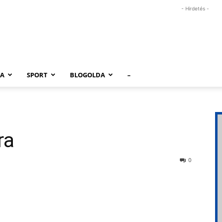
- Hirdetés -
RA
SPORT
BLOGOLDA
–
ra
0