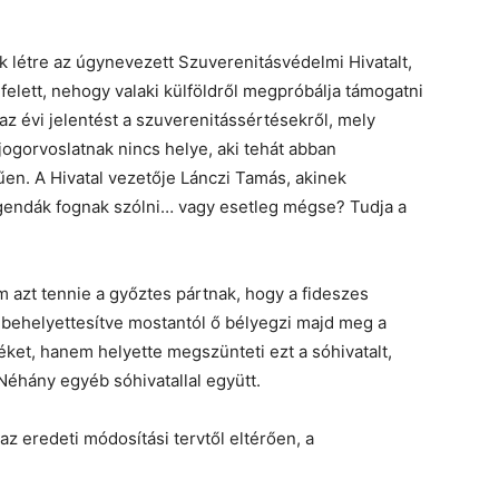
k létre az úgynevezett Szuverenitásvédelmi Hivatalt,
 felett, nehogy valaki külföldről megpróbálja támogatni
 az évi jelentést a szuverenitássértésekről, mely
ogorvoslatnak nincs helye, aki tehát abban
űen. A Hivatal vezetője Lánczi Tamás, akinek
egendák fognak szólni… vagy esetleg mégse? Tudja a
 azt tennie a győztes pártnak, hogy a fideszes
 behelyettesítve mostantól ő bélyegzi majd meg a
ket, hanem helyette megszünteti ezt a sóhivatalt,
éhány egyéb sóhivatallal együtt.
z eredeti módosítási tervtől eltérően, a