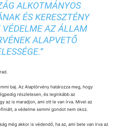
ZÁG ALKOTMÁNYOS
NAK ÉS KERESZTÉNY
 VÉDELME AZ ÁLLAM
RVÉNEK ALAPVETŐ
LESSÉGE.
”
rad.
mmi baj. Az Alaptörvény határozza meg, hogy
gpedig részletesen, és leginkább az
 az is maradjon, ami ott le van írva. Mivel az
iniált, a védelme semmi gondot nem okoz.
g még akkor is védendő, ha az, ami bele van írva az