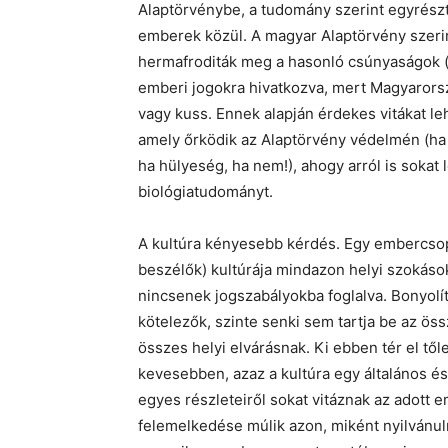
Alaptörvénybe, a tudomány szerint egyrészt
emberek közül. A magyar Alaptörvény szerin
hermafroditák meg a hasonló csúnyaságok (
emberi jogokra hivatkozva, mert Magyarorsz
vagy kuss. Ennek alapján érdekes vitákat leh
amely őrködik az Alaptörvény védelmén (ha i
ha hülyeség, ha nem!), ahogy arról is sokat l
biológiatudományt.
A kultúra kényesebb kérdés. Egy embercsop
beszélők) kultúrája mindazon helyi szokáso
nincsenek jogszabályokba foglalva. Bonyolít
kötelezők, szinte senki sem tartja be az öss
összes helyi elvárásnak. Ki ebben tér el tő
kevesebben, azaz a kultúra egy általános 
egyes részleteiről sokat vitáznak az adott 
felemelkedése múlik azon, miként nyilvánul