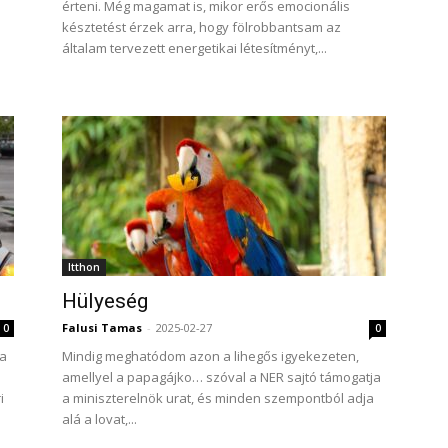
érteni. Még magamat is, mikor erős emocionális
késztetést érzek arra, hogy fölrobbantsam az
általam tervezett energetikai létesítményt,...
Itthon
Hülyeség
Falusi Tamas
-
2025-02-27
0
0
ga
Mindig meghatódom azon a lihegős igyekezeten,
amellyel a papagájko… szóval a NER sajtó támogatja
i
a miniszterelnök urat, és minden szempontból adja
alá a lovat,...