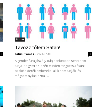
Itthon
Távozz tőlem Sátán!
Falusi Tamas
-
2023-07-18
0
0
A gender fura jószág. Tulajdonképpen senki sem
tudja, hogy mi az, ezért minden megbecsülésünk
azoké a derék embereké, akik nem tudják, és
mégsem nyilatkoznak...