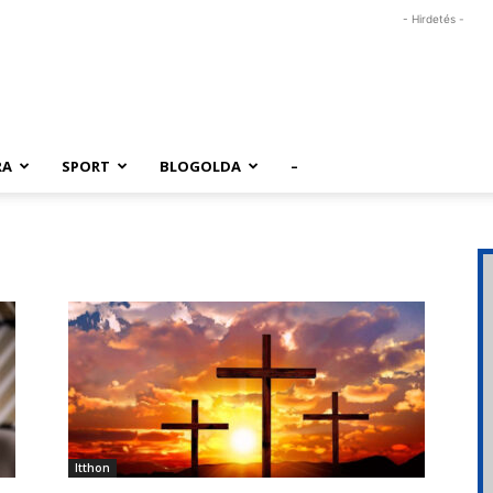
- Hirdetés -
RA
SPORT
BLOGOLDA
–
Itthon