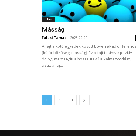
Itthon
Másság
Falusi Tamas
-
2023-02-20
A fajt alkotó egyedek között bőven akad differenci
(különbözőség, másság). Ez a fajt tekintve pozitív
dolog, mert segíti a hosszútávú alkalmazkodást,
azaz a faj...
1
2
3