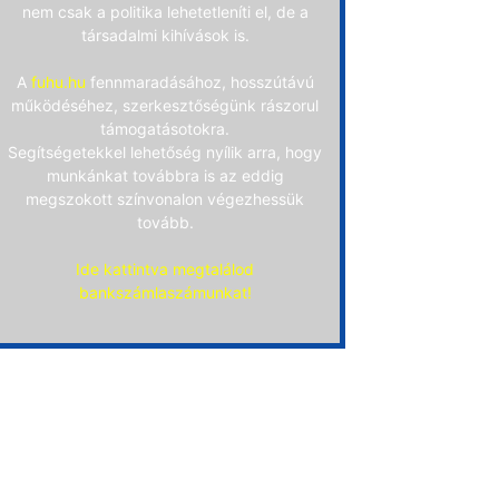
nem csak a politika lehetetleníti el, de a
társadalmi kihívások is.
A
fuhu.hu
fennmaradásához, hosszútávú
működéséhez, szerkesztőségünk rászorul
támogatásotokra.
Segítségetekkel lehetőség nyílik arra, hogy
munkánkat továbbra is az eddig
megszokott színvonalon végezhessük
tovább.
Ide kattintva megtalálod
bankszámlaszámunkat!