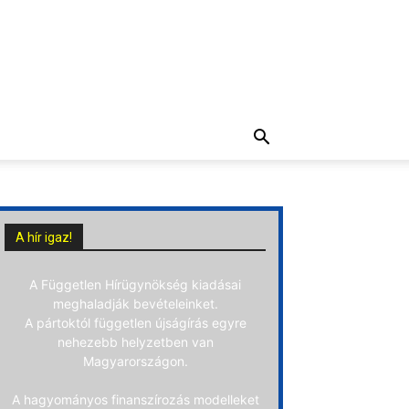
A hír igaz!
A Független Hírügynökség kiadásai
meghaladják bevételeinket.
A pártoktól független újságírás egyre
nehezebb helyzetben van
Magyarországon.
A hagyományos finanszírozás modelleket