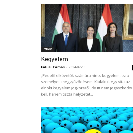
Itthon
Kegyelem
Falusi Tamas
-
2024-02-13
„Pedofil elkövetők számára nincs kegyelem, ez a
személyes meggyőződésem. Kialakult egy vita az
elnöki kegyelem jogköréről, de itt nem jogászkodni
kell, hanem tiszta helyzetet...