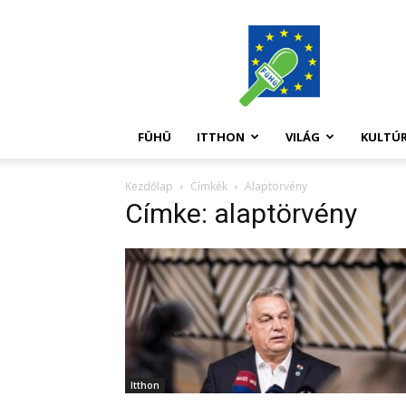
FüHü
FÜHÜ
ITTHON
VILÁG
KULTÚ
Kezdőlap
Címkék
Alaptörvény
Címke: alaptörvény
Itthon