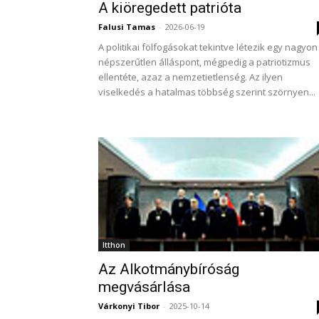
A kiöregedett patrióta
Falusi Tamas
-
2026-06-19
A politikai fölfogásokat tekintve létezik egy nagyon
népszerűtlen álláspont, mégpedig a patriotizmus
ellentéte, azaz a nemzetietlenség. Az ilyen
viselkedés a hatalmas többség szerint szörnyen...
Itthon
Az Alkotmánybíróság
megvásárlása
Várkonyi Tibor
-
2025-10-14