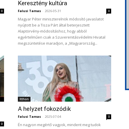
Keresztény kultúra
Falusi Tamas
-
2026-05-31
0
0
Magyar Péter miniszterelnök módosító javaslatot
nyújtott be a Tisza Párt által beterjesztett
Alaptörvény-módosításhoz, hogy abból
egyértelműen csak a Szuverenitásvédelmi Hivatal
megszüntetése maradjon, a „Magyarország...
Itthon
A helyzet fokozódik
Falusi Tamas
-
2025-07-04
0
0
Én nagyon megértő vagyok, mindent meg tudok