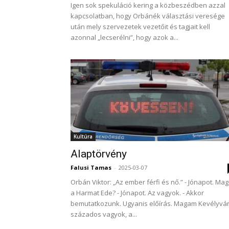
Igen sok spekuláció kering a közbeszédben azzal
kapcsolatban, hogy Orbánék választási veresége
után mely szervezetek vezetőit és tagjait kell
azonnal „lecserélni”, hogy azok a...
Kultúra
Alaptörvény
Falusi Tamas
-
2025-03-07
Orbán Viktor: „Az ember férfi és nő.” - Jónapot. Ma
a Harmat Ede? - Jónapot. Az vagyok. - Akkor
bemutatkozunk. Ugyanis előírás. Magam Kevélyvár
százados vagyok, a...