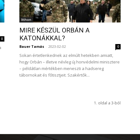
Itthon
MIRE KÉSZÜL ORBÁN A
KATONÁKKAL?
0
Bauer Tamás
-
2023-02-02
0
a
Sokan értetlenkednek az elmúlt hetekben amiatt,
hogy Orbán – illetve névleg új honvédelmi minisztere
– példátlan mértékben meneszti a hadsereg
tábornokait és főtisztjeit. Szakértők...
1. oldal a 3-ból