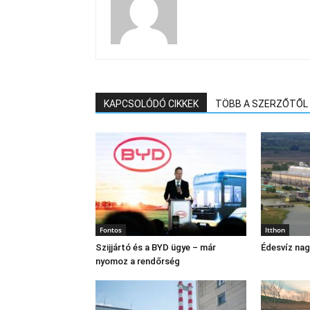
KAPCSOLÓDÓ CIKKEK
TÖBB A SZERZŐTŐL
Fontos
Itthon
Szijjártó és a BYD ügye – már
Édesvíz na
nyomoz a rendőrség