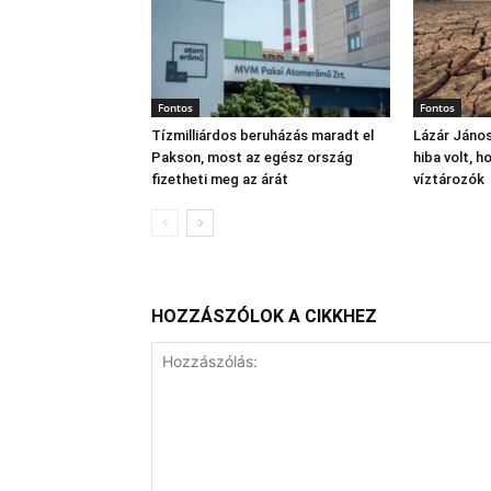
Fontos
Fontos
Tízmilliárdos beruházás maradt el
Lázár János
Pakson, most az egész ország
hiba volt, 
fizetheti meg az árát
víztározók
HOZZÁSZÓLOK A CIKKHEZ