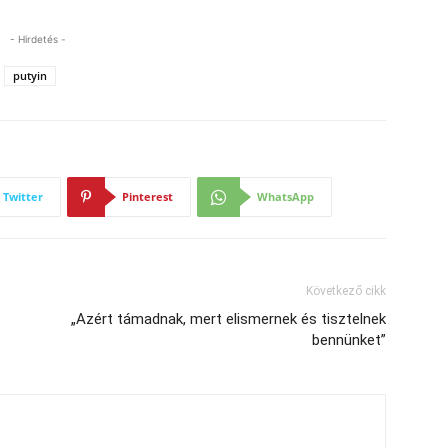
- Hirdetés -
putyin
Twitter
Pinterest
WhatsApp
Következő cikk
„Azért támadnak, mert elismernek és tisztelnek
bennünket”