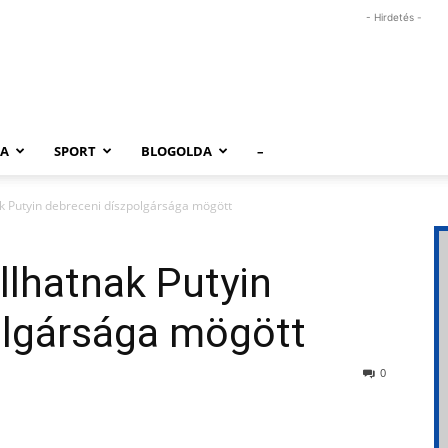
- Hirdetés -
RA
SPORT
BLOGOLDA
–
k Putyin debreceni díszpolgársága mögött
llhatnak Putyin
olgársága mögött
0