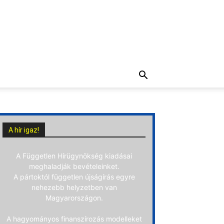
A hír igaz!
A Független Hírügynökség kiadásai
meghaladják bevételeinket.
A pártoktól független újságírás egyre
nehezebb helyzetben van
Magyarországon.
A hagyományos finanszírozás modelleket