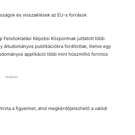
ásságok és visszaélések az EU-s források
 Felsőoktatási Képzési Központnak juttatott több
y áltudományos publikációkra fordítottak, illetve egy
udományos applikáció több mint húszmillió forintos
- Hirdetés -
lhívta a figyelmet, ahol megkérdőjelezhető a valódi