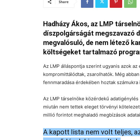
Share
Hadházy Ákos, az LMP társelnö
díszpolgárságát megszavazó d
megvalósuló, de nem létező kam
költségeket tartalmazó program
Az LMP álláspontja szerint ugyanis azok az 
kompromittálódtak, zsarolhatók. Még abban a
fennmaradása érdekében hoztak számukra i
Az LMP társelnöke közérdekű adatigénylés 
miután nem tettek eleget törvényi köteleze
millió forintot meghaladó megbízások adatai
A kapott lista nem volt teljes,