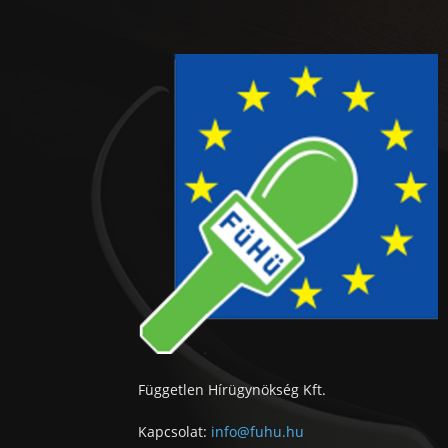
Független Hírügynökség Kft.
Kapcsolat:
info@fuhu.hu