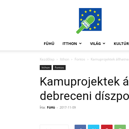
FüHü
FÜHÜ
ITTHON
VILÁG
KULTÚ
Kezdőlap
Itthon
Fontos
Kamuprojektek állhatna
Itthon
Fontos
Kamuprojektek á
debreceni díszp
Írta:
FüHü
-
2017-11-09