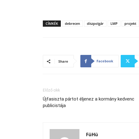
CÍMKÉK
debrecen
díszpolgár
LMP
projekt
Facebook
Share
Előző cikk
Újfasiszta pártot éljenez a kormány kedvenc
publicistája
FüHü