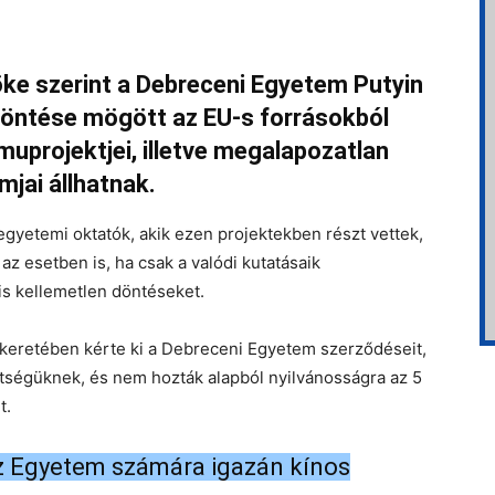
ke szerint a Debreceni Egyetem Putyin
öntése mögött az EU-s forrásokból
uprojektjei, illetve megalapozatlan
jai állhatnak.
egyetemi oktatók, akik ezen projektekben részt vettek,
z esetben is, ha csak a valódi kutatásaik
s kellemetlen döntéseket.
keretében kérte ki a Debreceni Egyetem szerződéseit,
ttségüknek, és nem hozták alapból nyilvánosságra az 5
t.
 az Egyetem számára igazán kínos