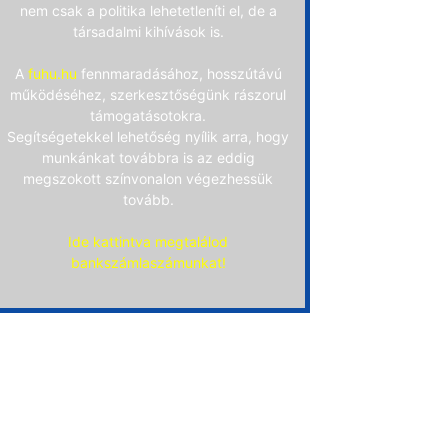
nem csak a politika lehetetleníti el, de a
társadalmi kihívások is.
A
fuhu.hu
fennmaradásához, hosszútávú
működéséhez, szerkesztőségünk rászorul
támogatásotokra.
Segítségetekkel lehetőség nyílik arra, hogy
munkánkat továbbra is az eddig
megszokott színvonalon végezhessük
tovább.
Ide kattintva megtalálod
bankszámlaszámunkat!