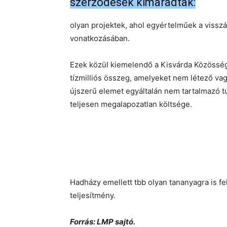
szerződések kimaradtak:
olyan projektek, ahol egyértelműek a vissz
vonatkozásában.
Ezek közül kiemelendő a Kisvárda Közösségi
tízmilliós összeg, amelyeket nem létező vag
újszerű elemet egyáltalán nem tartalmazó t
teljesen megalapozatlan költsége.
Hadházy emellett tbb olyan tananyagra is fe
teljesítmény.
Forrás: LMP sajtó.