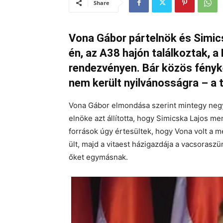
Share
Vona Gábor pártelnök és Simic
én, az A38 hajón találkoztak, 
rendezvényen. Bár közös fényké
nem került nyilvánosságra – a 
Vona Gábor elmondása szerint mintegy negy
elnöke azt állította, hogy Simicska Lajos m
források úgy értesültek, hogy Vona volt a 
ült, majd a vitaest házigazdája a vacsoras
őket egymásnak.