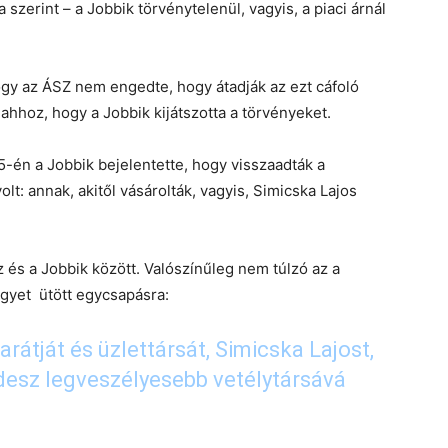
a szerint – a Jobbik törvénytelenül, vagyis, a piaci árnál
hogy az ÁSZ nem engedte, hogy átadják az ezt cáfoló
ahhoz, hogy a Jobbik kijátszotta a törvényeket.
5-én a Jobbik bejelentette, hogy visszaadták a
lt: annak, akitől vásárolták, vagyis, Simicska Lajos
z és a Jobbik között. Valószínűleg nem túlzó az a
egyet ütött egycsapásra:
rátját és üzlettársát, Simicska Lajost,
idesz legveszélyesebb vetélytársává