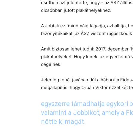
esetben azt jelentette, hogy – az ÁSZ állítás
olcsóbban jutott plakáthelyekhez.
A Jobbik ezt mindmáig tagadja, azt állítja, 
bizonyítékaikat, az ÁSZ viszont ragaszkodik 
Amit biztosan lehet tudni: 2017. december 1
plakáthelyeket. Hogy kinek, az egyértelmű vo
cégeinek.
Jelenleg tehát javában dúl a háború a Fides
megállapítás, hogy Orbán Viktor ezzel két l
egyszerre támadhatja egykori ba
valamint a Jobbikot, amely a F
nőtte ki magát.