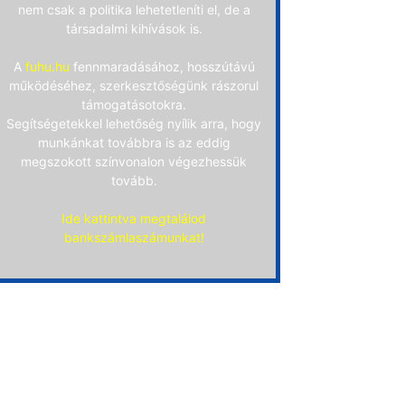
nem csak a politika lehetetleníti el, de a
társadalmi kihívások is.
A
fuhu.hu
fennmaradásához, hosszútávú
működéséhez, szerkesztőségünk rászorul
támogatásotokra.
Segítségetekkel lehetőség nyílik arra, hogy
munkánkat továbbra is az eddig
megszokott színvonalon végezhessük
tovább.
Ide kattintva megtalálod
bankszámlaszámunkat!