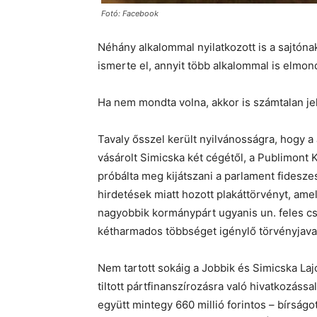
Fotó: Facebook
Néhány alkalommal nyilatkozott is a sajtón
ismerte el, annyit több alkalommal is elmond
Ha nem mondta volna, akkor is számtalan jel 
Tavaly ősszel került nyilvánosságra, hogy 
vásárolt Simicska két cégétől, a Publimont Kft
próbálta meg kijátszani a parlament fidesze
hirdetések miatt hozott plakáttörvényt, ame
nagyobbik kormánypárt ugyanis un. feles 
kétharmados többséget igénylő törvényjavas
Nem tartott sokáig a Jobbik és Simicska L
tiltott pártfinanszírozásra való hivatkozáss
együtt mintegy 660 millió forintos – bírságot