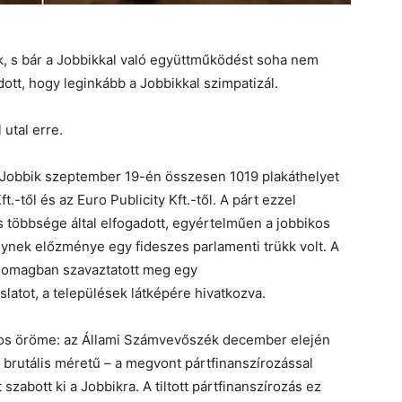
ak, s bár a Jobbikkal való együttműködést soha nem
ott, hogy leginkább a Jobbikkal szimpatizál.
utal erre.
a Jobbik szeptember 19-én összesen 1019 plakáthelyet
.-től és az Euro Publicity Kft.-től. A párt ezzel
s többsége által elfogadott, egyértelműen a jobbikos
lynek előzménye egy fideszes parlamenti trükk volt. A
csomagban szavaztatott meg egy
latot, a települések látképére hivatkozva.
ajos öröme: az Állami Számvevőszék december elején
al brutális méretű – a megvont pártfinanszírozással
 szabott ki a Jobbikra. A tiltott pártfinanszírozás ez