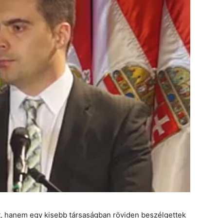
 hanem egy kisebb társaságban röviden beszélgettek