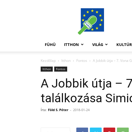
FüHü
FÜHÜ
ITTHON
VILÁG
KULTÚ
Kezdőlap
Itthon
Fontos
A Jobbik útja – 7. Vona 
Itthon
Fontos
A Jobbik útja – 
találkozása Simi
Írta:
Föld S. Péter
-
2018-01-24