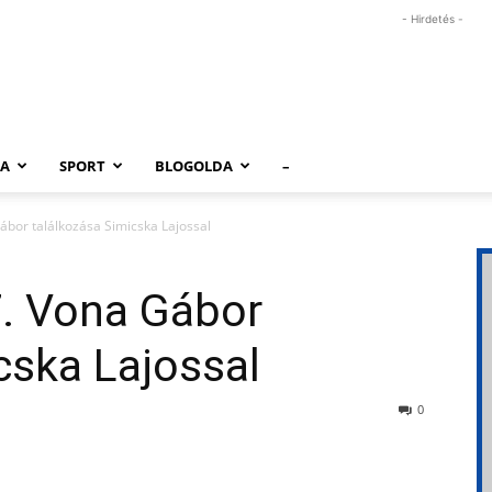
- Hirdetés -
RA
SPORT
BLOGOLDA
–
Gábor találkozása Simicska Lajossal
7. Vona Gábor
cska Lajossal
0