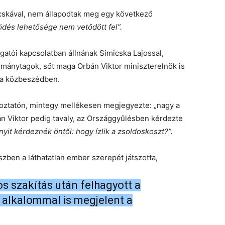
skával, nem állapodtak meg egy következő
dés lehetősége nem vetődött fel”.
gatói kapcsolatban állnának Simicska Lajossal,
mánytagok, sőt maga Orbán Viktor miniszterelnök is
n a közbeszédben.
ékoztatón, mintegy mellékesen megjegyezte: „nagy a
án Viktor pedig tavaly, az Országgyűlésben kérdezte
yit kérdeznék öntől: hogy ízlik a zsoldoskoszt?”.
szben a láthatatlan ember szerepét játszotta,
os szakítás után felhagyott a
 alkalommal is megjelent a