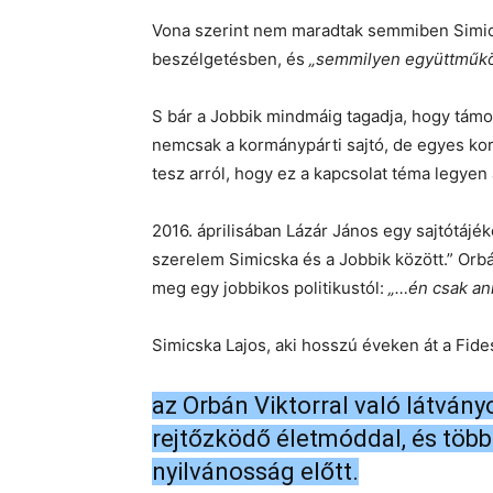
Vona szerint nem maradtak semmiben Simic
beszélgetésben, és
„semmilyen együttműkö
S bár a Jobbik mindmáig tagadja, hogy támo
nemcsak a kormánypárti sajtó, de egyes kor
tesz arról, hogy ez a kapcsolat téma legye
2016. áprilisában Lázár János egy sajtótáj
szerelem Simicska és a Jobbik között.” Orb
meg egy jobbikos politikustól:
„…én csak ann
Simicska Lajos, aki hosszú éveken át a Fide
az Orbán Viktorral való látvány
rejtőzködő életmóddal, és több
nyilvánosság előtt.