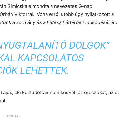
orán Simicska elmondta a nevezetes G-nap
Orbán Viktorral. Vona erről utóbb úgy nyilatkozott a
attunk a kormány és a Fidesz háttérbeli működéséről”.
„NYUGTALANÍTÓ DOLGOK”
KAL KAPCSOLATOS
IÓK LEHETTEK.
 Lajos, aki köztudottan nem kedveli az oroszokat, az őt
ral.
- Hirdetés -