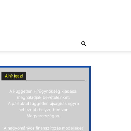
A hír igaz!
A Független Hírügynökség kiadásai
meghaladják bevételeinket.
A pártoktól független újságírás egyre
nehezebb helyzetben van
Magyarországon.
A hagyományos finanszírozás modelleket