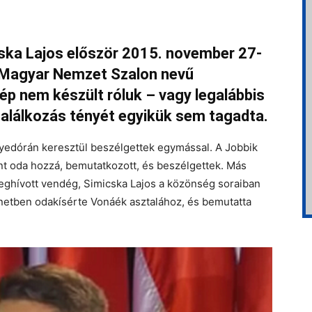
ska Lajos először 2015. november 27-
a Magyar Nemzet Szalon nevű
p nem készült róluk – vagy legalábbis
találkozás tényét egyikük sem tagadta.
edórán keresztül beszélgettek egymással. A Jobbik
ent oda hozzá, bemutatkozott, és beszélgettek. Más
meghívott vendég, Simicska Lajos a közönség soraiban
zünetben odakísérte Vonáék asztalához, és bemutatta