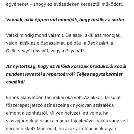
egyéneket – ahogy ez évtizedeken keresztül működött.
Vannak, akik éppen rád mondják, hogy beállsz a sorba
.
Valaki mindig mond valamit. De azok, akik ezt mondják,
vajon látják az előadásaimat, például a
Bánk bán
t, a
Csíksomlyói passió
t, vagy a
Psyché
t?
Az nyitottság, hogy az Alföldi korszak produkciói közül
mindent levettél a repertoárról? Teljes nagytakarítást
csináltál.
Ennek alapvetően technikai oka volt. Az akkori társulat
főszerepet játszó színészeinek nyolcvan százaléka
elment a színháztól. Milyen helyzet lett volna, ha
visszajönnek játszani a maguk fájdalmával, valós vagy vélt
sérelmeikkel? Másrészt, ha azok az előadások olyan