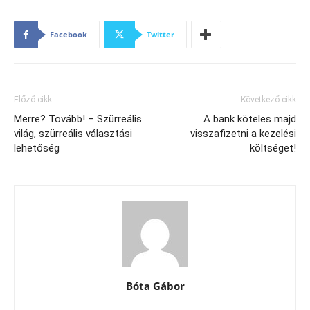
Facebook
Twitter
Előző cikk
Következő cikk
Merre? Tovább! – Szürreális
A bank köteles majd
világ, szürreális választási
visszafizetni a kezelési
lehetőség
költséget!
Bóta Gábor