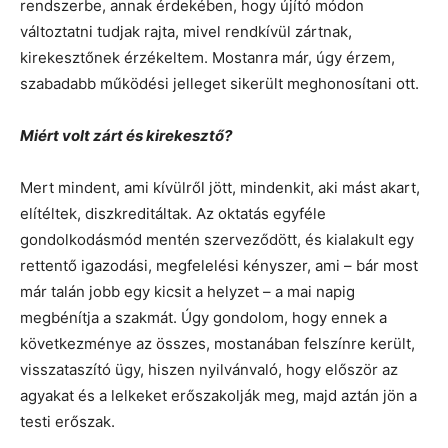
rendszerbe, annak érdekében, hogy újító módon
változtatni tudjak rajta, mivel rendkívül zártnak,
kirekesztőnek érzékeltem. Mostanra már, úgy érzem,
szabadabb működési jelleget sikerült meghonosítani ott.
Miért volt zárt és kirekesztő?
Mert mindent, ami kívülről jött, mindenkit, aki mást akart,
elítéltek, diszkreditáltak. Az oktatás egyféle
gondolkodásmód mentén szerveződött, és kialakult egy
rettentő igazodási, megfelelési kényszer, ami – bár most
már talán jobb egy kicsit a helyzet – a mai napig
megbénítja a szakmát. Úgy gondolom, hogy ennek a
következménye az összes, mostanában felszínre került,
visszataszító ügy, hiszen nyilvánvaló, hogy először az
agyakat és a lelkeket erőszakolják meg, majd aztán jön a
testi erőszak.