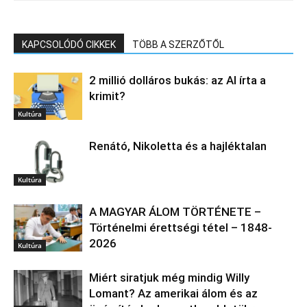
KAPCSOLÓDÓ CIKKEK
TÖBB A SZERZŐTŐL
2 millió dolláros bukás: az AI írta a
krimit?
Kultúra
Renátó, Nikoletta és a hajléktalan
Kultúra
A MAGYAR ÁLOM TÖRTÉNETE –
Történelmi érettségi tétel – 1848-
2026
Kultúra
Miért siratjuk még mindig Willy
Lomant? Az amerikai álom és az