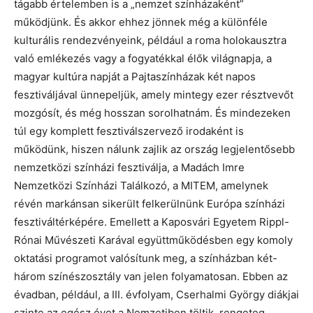
tágabb értelemben is a „nemzet színházaként”
működjünk. És akkor ehhez jönnek még a különféle
kulturális rendezvényeink, például a roma holokausztra
való emlékezés vagy a fogyatékkal élők világnapja, a
magyar kultúra napját a Pajtaszínházak két napos
fesztiváljával ünnepeljük, amely mintegy ezer résztvevőt
mozgósít, és még hosszan sorolhatnám. És mindezeken
túl egy komplett fesztiválszervező irodaként is
működünk, hiszen nálunk zajlik az ország legjelentősebb
nemzetközi színházi fesztiválja, a Madách Imre
Nemzetközi Színházi Találkozó, a MITEM, amelynek
révén markánsan sikerült felkerülnünk Európa színházi
fesztiváltérképére. Emellett a Kaposvári Egyetem Rippl-
Rónai Művészeti Karával együttműködésben egy komoly
oktatási programot valósítunk meg, a színházban két-
három színészosztály van jelen folyamatosan. Ebben az
évadban, például, a III. évfolyam, Cserhalmi György diákjai
szinte az egész évet a Nemzetiben töltik, rengeteg