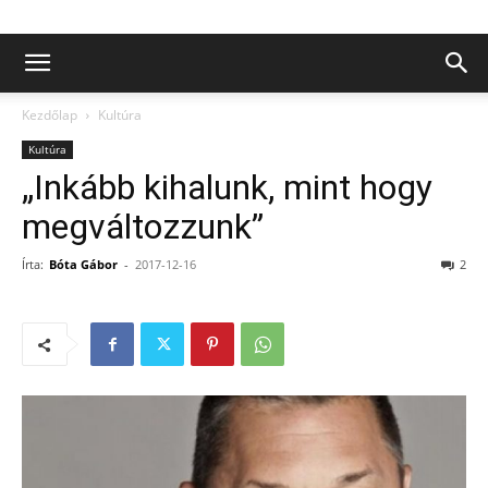
Kezdőlap
Kultúra
Kultúra
„Inkább kihalunk, mint hogy
megváltozzunk”
Írta:
Bóta Gábor
-
2017-12-16
2