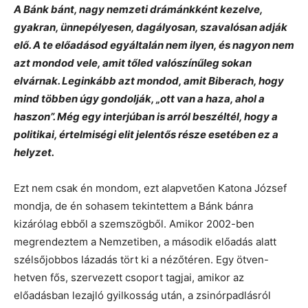
A Bánk bánt, nagy nemzeti drámánkként kezelve,
gyakran, ünnepélyesen, dagályosan, szavalósan adják
elő. A te előadásod egyáltalán nem ilyen, és nagyon nem
azt mondod vele, amit tőled valószínűleg sokan
elvárnak. Leginkább azt mondod, amit Biberach, hogy
mind többen úgy gondolják, „ott van a haza, ahol a
haszon”. Még egy interjúban is arról beszéltél, hogy a
politikai, értelmiségi elit jelentős része esetében ez a
helyzet.
Ezt nem csak én mondom, ezt alapvetően Katona József
mondja, de én sohasem tekintettem a Bánk bánra
kizárólag ebből a szemszögből. Amikor 2002-ben
megrendeztem a Nemzetiben, a második előadás alatt
szélsőjobbos lázadás tört ki a nézőtéren. Egy ötven-
hetven fős, szervezett csoport tagjai, amikor az
előadásban lezajló gyilkosság után, a zsinórpadlásról