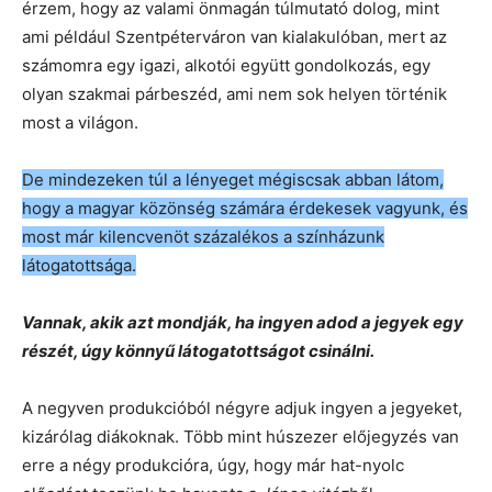
érzem, hogy az valami önmagán túlmutató dolog, mint
ami például Szentpéterváron van kialakulóban, mert az
számomra egy igazi, alkotói együtt gondolkozás, egy
olyan szakmai párbeszéd, ami nem sok helyen történik
most a világon.
De mindezeken túl a lényeget mégiscsak abban látom,
hogy a magyar közönség számára érdekesek vagyunk, és
most már kilencvenöt százalékos a színházunk
látogatottsága.
Vannak, akik azt mondják, ha ingyen adod a jegyek egy
részét, úgy könnyű látogatottságot csinálni.
A negyven produkcióból négyre adjuk ingyen a jegyeket,
kizárólag diákoknak. Több mint húszezer előjegyzés van
erre a négy produkcióra, úgy, hogy már hat-nyolc