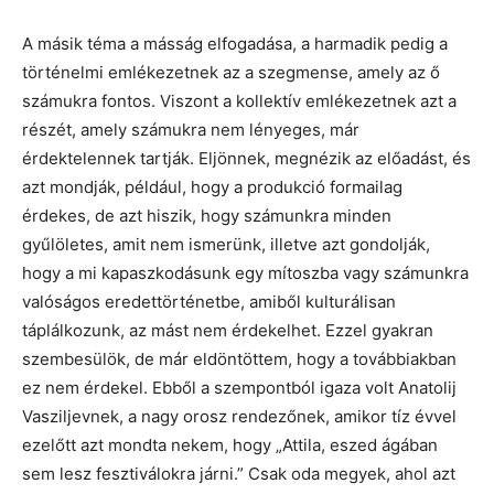
A másik téma a másság elfogadása, a harmadik pedig a
történelmi emlékezetnek az a szegmense, amely az ő
számukra fontos. Viszont a kollektív emlékezetnek azt a
részét, amely számukra nem lényeges, már
érdektelennek tartják. Eljönnek, megnézik az előadást, és
azt mondják, például, hogy a produkció formailag
érdekes, de azt hiszik, hogy számunkra minden
gyűlöletes, amit nem ismerünk, illetve azt gondolják,
hogy a mi kapaszkodásunk egy mítoszba vagy számunkra
valóságos eredettörténetbe, amiből kulturálisan
táplálkozunk, az mást nem érdekelhet. Ezzel gyakran
szembesülök, de már eldöntöttem, hogy a továbbiakban
ez nem érdekel. Ebből a szempontból igaza volt Anatolij
Vasziljevnek, a nagy orosz rendezőnek, amikor tíz évvel
ezelőtt azt mondta nekem, hogy „Attila, eszed ágában
sem lesz fesztiválokra járni.” Csak oda megyek, ahol azt