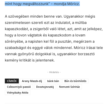
mint hogy megváltozzunk” – mondja Móricz.
A szövegében minden benne van. Ugyanakkor mégis
szerelmetesen szereti ezt az indulatot, a múltba
kapaszkodást, a zsigerből való létet, azt, amit az jelképez,
hogy a lovon vágtatok és kapaszkodom a lovam
sörényébe, a napisten kel föl a pusztán, megérzem a
szabadságot és eggyé válok mindennel. Móricz írásai tele
vannak gyönyörű dolgokkal is, ugyanakkor borzasztó
kemény kritikát is jelentenek.
- Hirdetés -
CÍMKÉK
Arany Maszk-díj
bánk bán
Bűn és bűnhődés
Csíksomlyói passió
Dosztojevszkij
Nemzeti Színház
Vidnyászky Attila