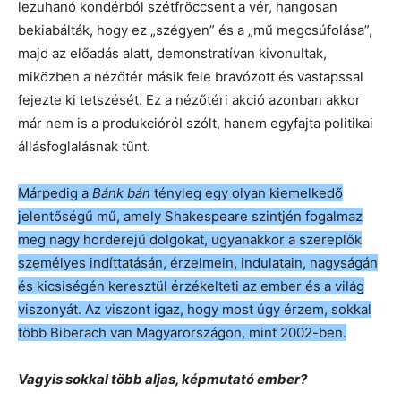
lezuhanó kondérból szétfröccsent a vér, hangosan
bekiabálták, hogy ez „szégyen” és a „mű megcsúfolása”,
majd az előadás alatt, demonstratívan kivonultak,
miközben a nézőtér másik fele bravózott és vastapssal
fejezte ki tetszését. Ez a nézőtéri akció azonban akkor
már nem is a produkcióról szólt, hanem egyfajta politikai
állásfoglalásnak tűnt.
Márpedig a
Bánk bán
tényleg egy olyan kiemelkedő
jelentőségű mű, amely Shakespeare szintjén fogalmaz
meg nagy horderejű dolgokat, ugyanakkor a szereplők
személyes indíttatásán, érzelmein, indulatain, nagyságán
és kicsiségén keresztül érzékelteti az ember és a világ
viszonyát. Az viszont igaz, hogy most úgy érzem, sokkal
több Biberach van Magyarországon, mint 2002-ben.
Vagyis sokkal több aljas, képmutató ember?