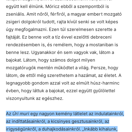
együtt kell élnünk. Móricz ebből a szempontból is
zseniális. Amit nőről, férfiról, a magyar embert mozgató
zsigeri dolgokról tudott, rajta kívül senki se volt képes
úgy megfogalmazni. Ezen túl szerelmesen szerette a
fajtáját. Ez benne volt a tíz évvel ezelőtti debreceni
rendezésemben is, és remélem, hogy a mostaniban is
benne lesz. Ugyanakkor én sem vagyok vak, látom a
bajokat. Látom, hogy számos dolgot milyen
mozgatórugók mentén működtet a világ. Persze, hogy
látom, de ettől még szerethetem a hazámat, az életet. A
legnagyobb gondom azzal volt az elmúlt húsz-harminc
évben, hogy láttuk a bajokat, ezzel együtt gyűlölettel
viszonyultunk az egészhez.
Az
Úri muri
egy nagyon kemény látlelet az indulatainkról,
az indíttatásainkról, a kicsinyes gesztusainkról, az
irigységünkről, a duhajkodásainkról. „Inkább kihalunk,