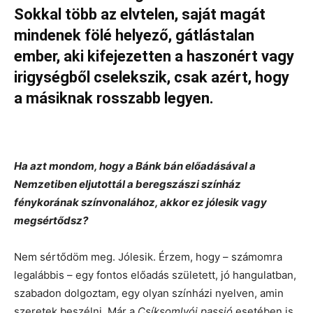
Sokkal több az elvtelen, saját magát
mindenek fölé helyező, gátlástalan
ember, aki kifejezetten a haszonért vagy
irigységből cselekszik, csak azért, hogy
a másiknak rosszabb legyen.
Ha azt mondom, hogy a Bánk bán előadásával a
Nemzetiben eljutottál a beregszászi színház
fénykorának színvonalához, akkor ez jólesik vagy
megsértődsz?
Nem sértődöm meg. Jólesik. Érzem, hogy – számomra
legalábbis – egy fontos előadás született, jó hangulatban,
szabadon dolgoztam, egy olyan színházi nyelven, amin
szeretek beszélni. Már a
Csíksomlyói passió
esetében is