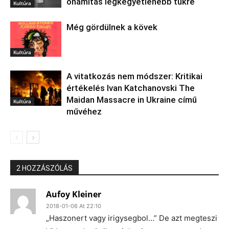
önámítás legkegyetlenebb tükre
Kultúra
Még gördülnek a kövek
Kultúra
A vitatkozás nem módszer: Kritikai
értékelés Ivan Katchanovski The
Maidan Massacre in Ukraine című
Kultúra
művéhez
2 HOZZÁSZÓLÁS
Aufoy Kleiner
2018-01-06 At 22:10
„Haszonert vagy irigysegbol…” De azt megteszi