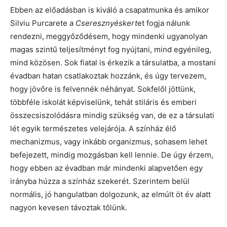
Ebben az előadásban is kiváló a csapatmunka és amikor
Silviu Purcarete a
Cseresznyéskert
et fogja nálunk
rendezni, meggyőződésem, hogy mindenki ugyanolyan
magas szintű teljesítményt fog nyújtani, mind egyénileg,
mind közösen. Sok fiatal is érkezik a társulatba, a mostani
évadban hatan csatlakoztak hozzánk, és úgy tervezem,
hogy jövőre is felvennék néhányat. Sokfelől jöttünk,
többféle iskolát képviselünk, tehát stiláris és emberi
összecsiszolódásra mindig szükség van, de ez a társulati
lét egyik természetes velejárója. A színház élő
mechanizmus, vagy inkább organizmus, sohasem lehet
befejezett, mindig mozgásban kell lennie. De úgy érzem,
hogy ebben az évadban már mindenki alapvetően egy
irányba húzza a színház szekerét. Szerintem belül
normális, jó hangulatban dolgozunk, az elmúlt öt év alatt
nagyon kevesen távoztak tőlünk.