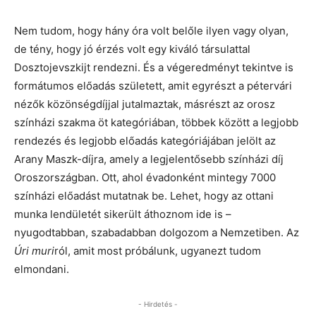
Nem tudom, hogy hány óra volt belőle ilyen vagy olyan,
de tény, hogy jó érzés volt egy kiváló társulattal
Dosztojevszkijt rendezni. És a végeredményt tekintve is
formátumos előadás született, amit egyrészt a pétervári
nézők közönségdíjjal jutalmaztak, másrészt az orosz
színházi szakma öt kategóriában, többek között a legjobb
rendezés és legjobb előadás kategóriájában jelölt az
Arany Maszk-díjra, amely a legjelentősebb színházi díj
Oroszországban. Ott, ahol évadonként mintegy 7000
színházi előadást mutatnak be. Lehet, hogy az ottani
munka lendületét sikerült áthoznom ide is –
nyugodtabban, szabadabban dolgozom a Nemzetiben. Az
Úri muri
ról, amit most próbálunk, ugyanezt tudom
elmondani.
- Hirdetés -