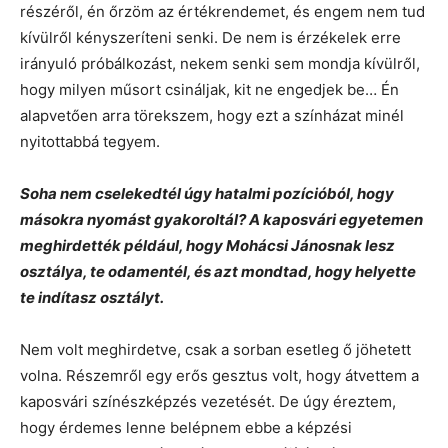
részéről, én őrzöm az értékrendemet, és engem nem tud
kívülről kényszeríteni senki. De nem is érzékelek erre
irányuló próbálkozást, nekem senki sem mondja kívülről,
hogy milyen műsort csináljak, kit ne engedjek be… Én
alapvetően arra törekszem, hogy ezt a színházat minél
nyitottabbá tegyem.
Soha nem cselekedtél úgy hatalmi pozícióból, hogy
másokra nyomást gyakoroltál? A kaposvári egyetemen
meghirdették például, hogy Mohácsi Jánosnak lesz
osztálya, te odamentél, és azt mondtad, hogy helyette
te indítasz osztályt.
Nem volt meghirdetve, csak a sorban esetleg ő jöhetett
volna. Részemről egy erős gesztus volt, hogy átvettem a
kaposvári színészképzés vezetését. De úgy éreztem,
hogy érdemes lenne belépnem ebbe a képzési