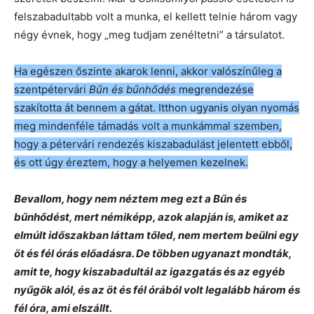
felszabadultabb volt a munka, el kellett telnie három vagy
négy évnek, hogy „meg tudjam zenéltetni” a társulatot.
Ha egészen őszinte akarok lenni, akkor valószínűleg a
szentpétervári
Bűn és bűnhődés
megrendezése
szakította át bennem a gátat. Itthon ugyanis olyan nyomás
meg mindenféle támadás volt a munkámmal szemben,
hogy a pétervári rendezés kiszabadulást jelentett ebből,
és ott úgy éreztem, hogy a helyemen kezelnek.
Bevallom, hogy nem néztem meg ezt a Bűn és
bűnhődést, mert némiképp, azok alapján is, amiket az
elmúlt időszakban láttam tőled, nem mertem beülni egy
öt és fél órás előadásra. De többen ugyanazt mondták,
amit te, hogy kiszabadultál az igazgatás és az egyéb
nyűgök alól, és az öt és fél órából volt legalább három és
fél óra, ami elszállt.