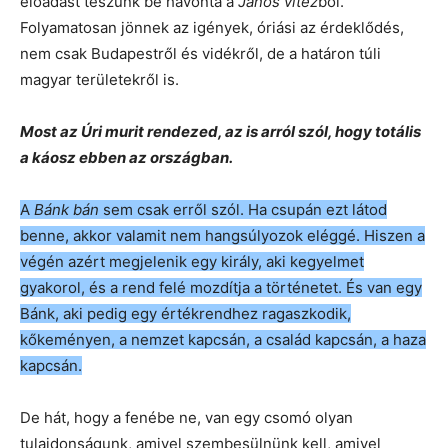
előadást teszünk be havonta a
János vitéz
ből.
Folyamatosan jönnek az igények, óriási az érdeklődés,
nem csak Budapestről és vidékről, de a határon túli
magyar területekről is.
Most az Úri murit rendezed, az is arról szól, hogy totális
a káosz ebben az országban.
A
Bánk bán
sem csak erről szól. Ha csupán ezt látod
benne, akkor valamit nem hangsúlyozok eléggé. Hiszen a
végén azért megjelenik egy király, aki kegyelmet
gyakorol, és a rend felé mozdítja a történetet. És van egy
Bánk, aki pedig egy értékrendhez ragaszkodik,
kőkeményen, a nemzet kapcsán, a család kapcsán, a haza
kapcsán.
De hát, hogy a fenébe ne, van egy csomó olyan
tulajdonságunk, amivel szembesülnünk kell, amivel