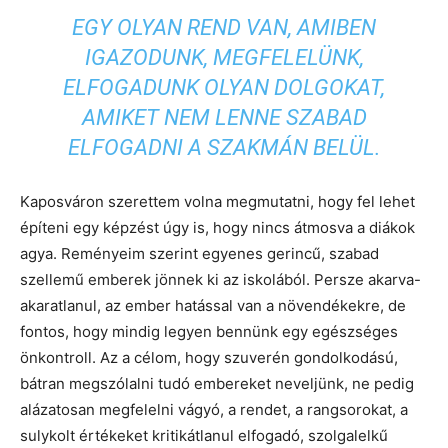
EGY OLYAN REND VAN, AMIBEN
IGAZODUNK, MEGFELELÜNK,
ELFOGADUNK OLYAN DOLGOKAT,
AMIKET NEM LENNE SZABAD
ELFOGADNI A SZAKMÁN BELÜL.
Kaposváron szerettem volna megmutatni, hogy fel lehet
építeni egy képzést úgy is, hogy nincs átmosva a diákok
agya. Reményeim szerint egyenes gerincű, szabad
szellemű emberek jönnek ki az iskolából. Persze akarva-
akaratlanul, az ember hatással van a növendékekre, de
fontos, hogy mindig legyen bennünk egy egészséges
önkontroll. Az a célom, hogy szuverén gondolkodású,
bátran megszólalni tudó embereket neveljünk, ne pedig
alázatosan megfelelni vágyó, a rendet, a rangsorokat, a
sulykolt értékeket kritikátlanul elfogadó, szolgalelkű