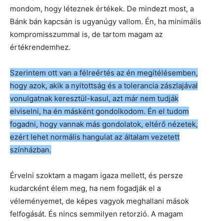
mondom, hogy léteznek értékek. De mindezt most, a
Bánk bán kapcsán is ugyanúgy vallom. Én, ha minimális
kompromisszummal is, de tartom magam az
értékrendemhez.
Szerintem ott van a félreértés az én megítélésemben,
hogy azok, akik a nyitottság és a tolerancia zászlajával
vonulgatnak keresztül-kasul, azt már nem tudják
elviselni, ha én másként gondolkodom. Én el tudom
fogadni, hogy vannak más gondolatok, eltérő nézetek,
ezért lehet normális hangulat az általam vezetett
színházban.
Érvelni szoktam a magam igaza mellett, és persze
kudarcként élem meg, ha nem fogadják el a
véleményemet, de képes vagyok meghallani mások
felfogását. És nincs semmilyen retorzió. A magam