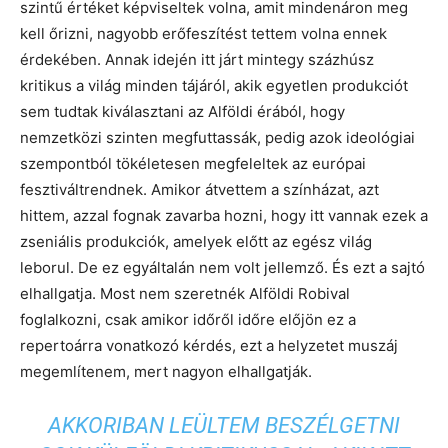
szintű értéket képviseltek volna, amit mindenáron meg
kell őrizni, nagyobb erőfeszítést tettem volna ennek
érdekében. Annak idején itt járt mintegy százhúsz
kritikus a világ minden tájáról, akik egyetlen produkciót
sem tudtak kiválasztani az Alföldi érából, hogy
nemzetközi szinten megfuttassák, pedig azok ideológiai
szempontból tökéletesen megfeleltek az európai
fesztiváltrendnek. Amikor átvettem a színházat, azt
hittem, azzal fognak zavarba hozni, hogy itt vannak ezek a
zseniális produkciók, amelyek előtt az egész világ
leborul. De ez egyáltalán nem volt jellemző. És ezt a sajtó
elhallgatja. Most nem szeretnék Alföldi Robival
foglalkozni, csak amikor időről időre előjön ez a
repertoárra vonatkozó kérdés, ezt a helyzetet muszáj
megemlítenem, mert nagyon elhallgatják.
AKKORIBAN LEÜLTEM BESZÉLGETNI