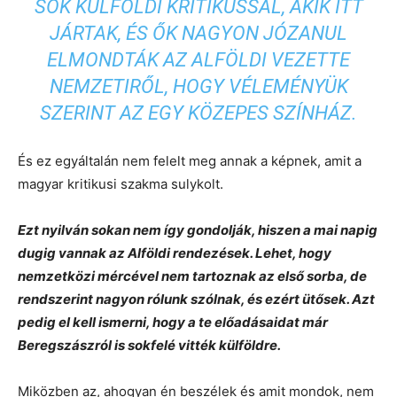
SOK KÜLFÖLDI KRITIKUSSAL, AKIK ITT
JÁRTAK, ÉS ŐK NAGYON JÓZANUL
ELMONDTÁK AZ ALFÖLDI VEZETTE
NEMZETIRŐL, HOGY VÉLEMÉNYÜK
SZERINT AZ EGY KÖZEPES SZÍNHÁZ.
És ez egyáltalán nem felelt meg annak a képnek, amit a
magyar kritikusi szakma sulykolt.
Ezt nyilván sokan nem így gondolják, hiszen a mai napig
dugig vannak az Alföldi rendezések. Lehet, hogy
nemzetközi mércével nem tartoznak az első sorba, de
rendszerint nagyon rólunk szólnak, és ezért ütősek. Azt
pedig el kell ismerni, hogy a te előadásaidat már
Beregszászról is sokfelé vitték külföldre.
Miközben az, ahogyan én beszélek és amit mondok, nem