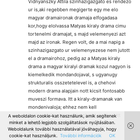
Vidnyanszky Attila szinhazigazgato es rendezo
ur is,aki regebben megigerte egy me elo
magyar dramaironak dramaja elfogadasa
kor,hogy elolvassa Matyas kiraly drama cimu
tortenelmi dramajat, s majd velemenyezi azt
majd az ironak. Regen volt, de a mai napig a
szinhazigazgato ur velemenyezese nem jutott
el a dramairohoz, pedig az a Matyas kiraly
drama a magyar kiralyi dramak kozul nagyon is
kiemelkedik mondandojaval, s ugyanugy
strukturalis osszetetelevel is, a chehovi
modern drama alapjain nott kicsit fontosabb
muveszi formava. Itt a kiraly-dramanak van
mondenivaloja; ehhez nem kell
hozzaszerkeszteni azt a pluszt, amikrol itt
A weboldalon cookie-kat használunk, amik segítenek
minket a lehető legjobb szolgáltatások nyújtásában.
beszel a rendezo
Weboldalunk további használatával jóváhagyja, hogy
Válasz
cookie-kat használjunk.
További információk
OK