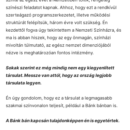
színészi feladatot kapnak. Ahhoz, hogy ezt a rendkívül
szerteágazó programszerkezetet, illetve működési
struktúrát felépítsük, három évre volt szükség. Én
kezdettől fogva úgy tekintettem a Nemzeti Színházra, és
ma is abban hiszek, hogy az egy önmagán, színházi
mivoltán túlmutató, az egész nemzet dimenziójából
nézve is meghatározóan fontos intézmény.
Sokak szerint ez még mindig nem egy kiegyenlített
társulat. Messze van attól, hogy az ország legjobb
társulata legyen.
Én úgy gondolom, hogy ez a társulat a legmagasabb
szakmai színvonalon teljesít, például a Bánk bánban is.
A Bánk bán kapcsán tulajdonképpen én is egyetértek.