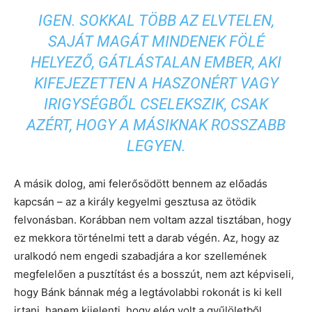
IGEN. SOKKAL TÖBB AZ ELVTELEN,
SAJÁT MAGÁT MINDENEK FÖLÉ
HELYEZŐ, GÁTLÁSTALAN EMBER, AKI
KIFEJEZETTEN A HASZONÉRT VAGY
IRIGYSÉGBŐL CSELEKSZIK, CSAK
AZÉRT, HOGY A MÁSIKNAK ROSSZABB
LEGYEN.
A másik dolog, ami felerősödött bennem az előadás
kapcsán – az a király kegyelmi gesztusa az ötödik
felvonásban. Korábban nem voltam azzal tisztában, hogy
ez mekkora történelmi tett a darab végén. Az, hogy az
uralkodó nem engedi szabadjára a kor szellemének
megfelelően a pusztítást és a bosszút, nem azt képviseli,
hogy Bánk bánnak még a legtávolabbi rokonát is ki kell
irtani, hanem kijelenti, hogy elég volt a gyűlöletből.