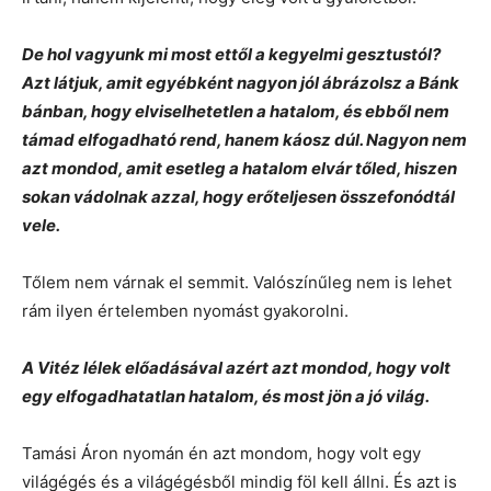
De hol vagyunk mi most ettől a kegyelmi gesztustól?
Azt látjuk, amit egyébként nagyon jól ábrázolsz a Bánk
bánban, hogy elviselhetetlen a hatalom, és ebből nem
támad elfogadható rend, hanem káosz dúl. Nagyon nem
azt mondod, amit esetleg a hatalom elvár tőled, hiszen
sokan vádolnak azzal, hogy erőteljesen összefonódtál
vele.
Tőlem nem várnak el semmit. Valószínűleg nem is lehet
rám ilyen értelemben nyomást gyakorolni.
A Vitéz lélek előadásával azért azt mondod, hogy volt
egy elfogadhatatlan hatalom, és most jön a jó világ.
Tamási Áron nyomán én azt mondom, hogy volt egy
világégés és a világégésből mindig föl kell állni. És azt is