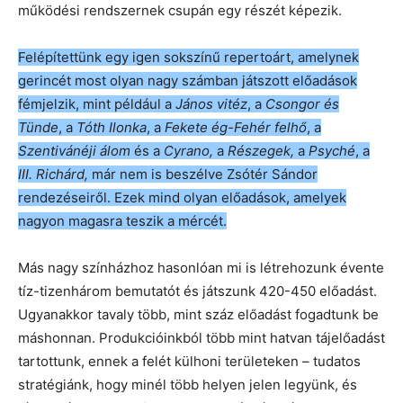
működési rendszernek csupán egy részét képezik.
Felépítettünk egy igen sokszínű repertoárt, amelynek
gerincét most olyan nagy számban játszott előadások
fémjelzik, mint például a
János vitéz
, a
Csongor és
Tünde
, a
Tóth Ilonka
, a
Fekete ég-Fehér felhő
, a
Szentivánéji álom
és a
Cyrano,
a
Részegek,
a
Psyché
, a
III. Richárd,
már nem is beszélve Zsótér Sándor
rendezéseiről. Ezek mind olyan előadások, amelyek
nagyon magasra teszik a mércét.
Más nagy színházhoz hasonlóan mi is létrehozunk évente
tíz-tizenhárom bemutatót és játszunk 420-450 előadást.
Ugyanakkor tavaly több, mint száz előadást fogadtunk be
máshonnan. Produkcióinkból több mint hatvan tájelőadást
tartottunk, ennek a felét külhoni területeken – tudatos
stratégiánk, hogy minél több helyen jelen legyünk, és