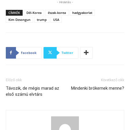
- Hirdetés -
CÍMKÉK
Dél-Korea
észak-korea
hadgyakorlat
Kim Dzsongun
trump
USA
Facebook
Twitter
Előző cikk
Következő cikk
Távozik, de mégis marad az
Mindenki brókernek menne?
első számú elvtárs