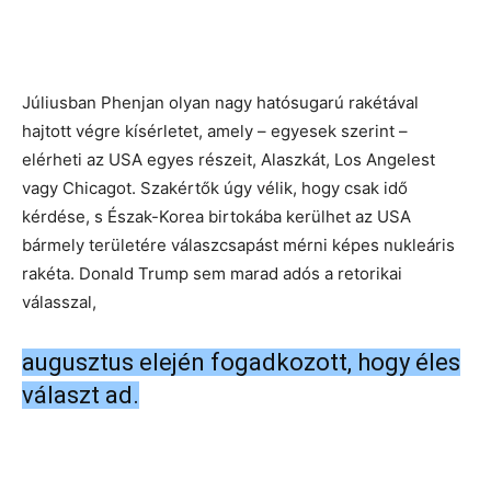
Júliusban Phenjan olyan nagy hatósugarú rakétával
hajtott végre kísérletet, amely – egyesek szerint –
elérheti az USA egyes részeit, Alaszkát, Los Angelest
vagy Chicagot. Szakértők úgy vélik, hogy csak idő
kérdése, s Észak-Korea birtokába kerülhet az USA
bármely területére válaszcsapást mérni képes nukleáris
rakéta. Donald Trump sem marad adós a retorikai
válasszal,
augusztus elején fogadkozott, hogy éles
választ ad.