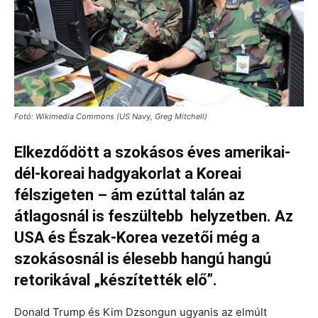
Fotó: Wikimedia Commons (US Navy, Greg Mitchell)
Elkezdődött a szokásos éves amerikai-
dél-koreai hadgyakorlat a Koreai
félszigeten – ám ezúttal talán az
átlagosnál is feszültebb helyzetben. Az
USA és Észak-Korea vezetői még a
szokásosnál is élesebb hangú hangú
retorikával „készítették elő”.
Donald Trump és Kim Dzsongun ugyanis az elmúlt