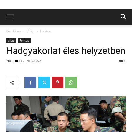
Kezdőlap
Világ
Fontos
Világ
Fontos
Hadgyakorlat éles helyzetben
Írta:
FüHü
-
2017-08-21
0