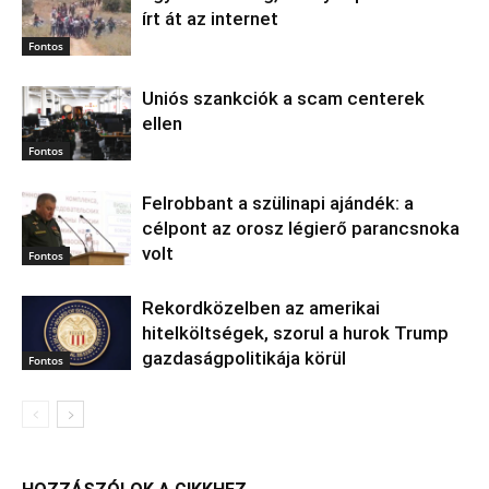
írt át az internet
Fontos
Uniós szankciók a scam centerek
ellen
Fontos
Felrobbant a szülinapi ajándék: a
célpont az orosz légierő parancsnoka
volt
Fontos
Rekordközelben az amerikai
hitelköltségek, szorul a hurok Trump
gazdaságpolitikája körül
Fontos