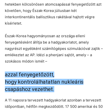
hetekben kölcsönösen atomcsapással fenyegetőzött azt
követően, hogy Észak-Korea júliusban két
interkontinentális ballisztikus rakétával hajtott végre
kísérletet.
Észak-Korea hagyományosan az országa elleni
fenyegetésként állítja be a hadgyakorlatot, amely
nagyrészt egyébként számítógépes szimulációval zajlik –
emlékeztet az AP. Idézi a phenjani sajtót, amely – a
szokásos módon ismét –
azzal fenyegetőzött,
hogy kontrolálhatatlan nukleáris
csapáshoz vezethet.
A 11 naposra tervezett hadgyakorlat azonban a tervezett
időpontban, hétfőn megkezdődött. 17 500 amerikai és 50