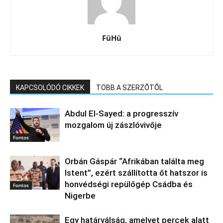
FüHü
KAPCSOLÓDÓ CIKKEK
TÖBB A SZERZŐTŐL
Abdul El‑Sayed: a progresszív
mozgalom új zászlóvivője
Fontos
Orbán Gáspár “Afrikában találta meg
Istent”, ezért szállította őt hatszor is
honvédségi repülőgép Csádba és
Fontos
Nigerbe
Egy határválság, amelyet percek alatt