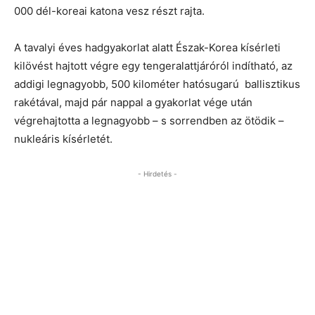
000 dél-koreai katona vesz részt rajta.
A tavalyi éves hadgyakorlat alatt Észak-Korea kísérleti
kilövést hajtott végre egy tengeralattjáróról indítható, az
addigi legnagyobb, 500 kilométer hatósugarú ballisztikus
rakétával, majd pár nappal a gyakorlat vége után
végrehajtotta a legnagyobb – s sorrendben az ötödik –
nukleáris kísérletét.
- Hirdetés -