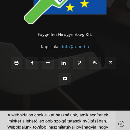
Független Hírügynökség Kft.
Kapcsolat:
info@fuhu.hu
A weboldalon cookie-kat használunk, amik segítenek
Médiaajánlat
Impresszum
Szerzői jogok
Adatkezelési irányelvek
minket a lehető legjobb szolgáltatások nyújtásában.
Weboldalunk további használatával jóváhagyja, hogy