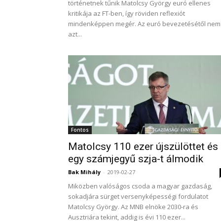
történetnek tűnik Matolcsy György euró ellenes
kritikája az FT-ben, így röviden reflexiót
mindenképpen megér. Az euró bevezetésétől nem
azt...
Fontos
Matolcsy 110 ezer újszülöttet és
egy számjegyű szja-t álmodik
Bak Mihály
-
2019-02-27
Miközben valóságos csoda a magyar gazdaság,
sokadjára sürget versenyképességi fordulatot
Matolcsy György. Az MNB elnöke 2030-ra és
Ausztriára tekint, addig is évi 110 ezer...