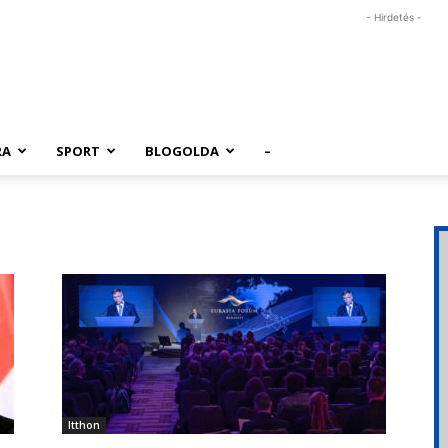
- Hirdetés -
RA
SPORT
BLOGOLDA
–
Itthon