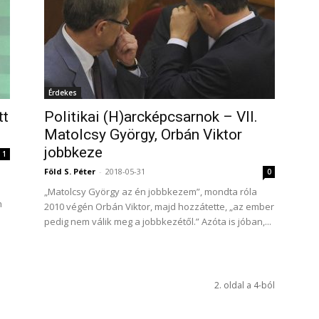
Érdekes
tt
Politikai (H)arcképcsarnok – VII.
Matolcsy György, Orbán Viktor
jobbkeze
1
Föld S. Péter
-
2018-05-31
0
„Matolcsy György az én jobbkezem”, mondta róla
n
2010 végén Orbán Viktor, majd hozzátette, „az ember
pedig nem válik meg a jobbkezétől.” Azóta is jóban,...
2. oldal a 4-ból