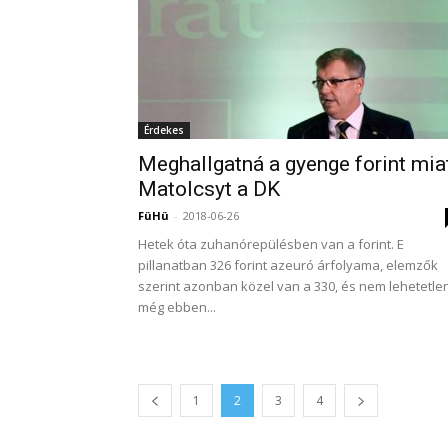
Érdekes
Meghallgatná a gyenge forint mia
Matolcsyt a DK
FüHü
-
2018-06-26
Hetek óta zuhanórepülésben van a forint. E
pillanatban 326 forint azeuró árfolyama, elemzők
szerint azonban közel van a 330, és nem lehetetle
még ebben...
1
2
3
4