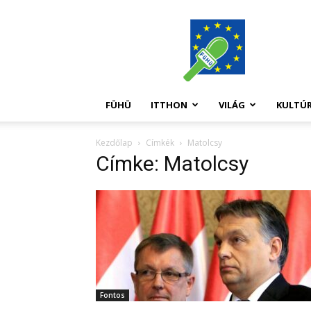
FüHü
FÜHÜ
ITTHON
VILÁG
KULTÚ
Kezdőlap
Címkék
Matolcsy
Címke: Matolcsy
Fontos