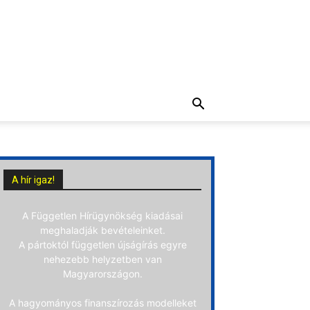
A hír igaz!
A Független Hírügynökség kiadásai
meghaladják bevételeinket.
A pártoktól független újságírás egyre
nehezebb helyzetben van
Magyarországon.
A hagyományos finanszírozás modelleket