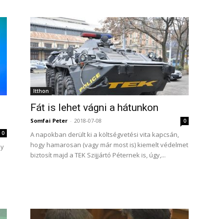
Itthon
Fát is lehet vágni a hátunkon
Somfai Peter
-
2018-07-08
0
0
A napokban derült ki a költségvetési vita kapcsán,
hogy hamarosan (vagy már most is) kiemelt védelmet
sy
biztosít majd a TEK Szijjártó Péternek is, úgy,...