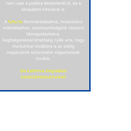
nem csak a politika lehetetleníti el, de a
társadalmi kihívások is.
A
fuhu.hu
fennmaradásához, hosszútávú
működéséhez, szerkesztőségünk rászorul
támogatásotokra.
Segítségetekkel lehetőség nyílik arra, hogy
munkánkat továbbra is az eddig
megszokott színvonalon végezhessük
tovább.
Ide kattintva megtalálod
bankszámlaszámunkat!