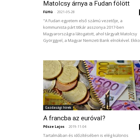
Matolcsy árnya a Fudan fölött
FüHü
-
2021-05-28
"A Fudan egyetem első számú vezetője, a
kommunista párt titkár asszonya 2017-ben
Magyarországra látogatott, ahol tárgyalt Matolcsy
Györggyel, a Magyar Nemzeti Bank elnökével. Ekkor
Gazdasági hírek
A francba az euróval?
Pősze Lajos
-
2019-11-04
Tartalmában és időzítésében is elég különös