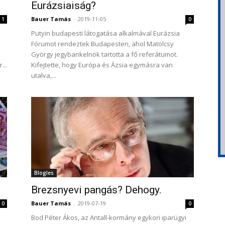
Eurázsiaiság?
Bauer Tamás
-
2019-11-05
1
0
Putyin budapesti látogatása alkalmával Eurázsia
Fórumot rendeztek Budapesten, ahol Matolcsy
György jegybankelnök tartotta a fő referátumot.
...
Kifejtette, hogy Európa és Ázsia egymásra van
utalva,...
Blogles
Brezsnyevi pangás? Dehogy.
Bauer Tamás
-
2019-07-19
0
0
Bod Péter Ákos, az Antall-kormány egykori iparügyi