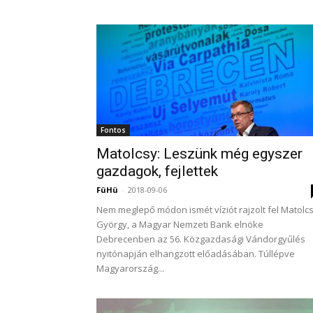
Fontos
Matolcsy: Leszünk még egyszer
gazdagok, fejlettek
FüHü
-
2018-09-06
Nem meglepő módon ismét víziót rajzolt fel Matolc
György, a Magyar Nemzeti Bank elnöke
Debrecenben az 56. Közgazdasági Vándorgyűlés
nyitónapján elhangzott előadásában. Túllépve
Magyarország...