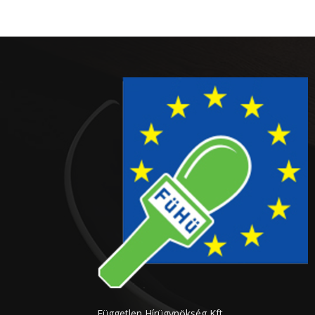
Független Hírügynökség Kft.