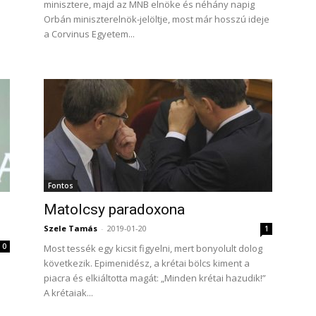
minisztere, majd az MNB elnöke és néhány napig
Orbán miniszterelnök-jelöltje, most már hosszú ideje
a Corvinus Egyetem...
Fontos
Matolcsy paradoxona
Szele Tamás
-
2019-01-20
1
0
Most tessék egy kicsit figyelni, mert bonyolult dolog
következik. Epimenidész, a krétai bölcs kiment a
piacra és elkiáltotta magát: „Minden krétai hazudik!”
A krétaiak...