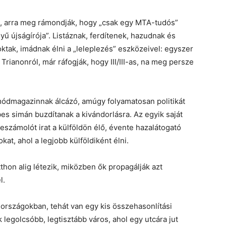
, arra meg rámondják, hogy „csak egy MTA-tudós”
ű újságírója”. Listáznak, ferdítenek, hazudnak és
ktak, imádnak élni a „leleplezés” eszközeivel: egyszer
Trianonról, már ráfogják, hogy III/III-as, na meg persze
ódmagazinnak álcázó, amúgy folyamatosan politikát
es simán buzdítanak a kivándorlásra. Az egyik saját
eszámolót irat a külföldön élő, évente hazalátogató
kat, ahol a legjobb külföldiként élni.
thon alig létezik, miközben ők propagálják azt
l.
ő országokban, tehát van egy kis összehasonlítási
k legolcsóbb, legtisztább város, ahol egy utcára jut