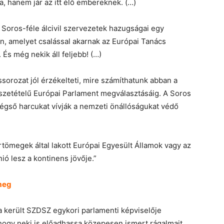
 hanem jár az itt élő embereknek. (…)
, Soros-féle álcivil szervezetek hazugságai egy
ban, amelyet csalással akarnak az Európai Tanács
 És még nekik áll feljebb! (…)
ássorozat jól érzékelteti, mire számíthatunk abban a
szetételű Európai Parlament megválasztá­sáig. A Soros
 végső harcukat vívják a nemzeti önállóságukat védő
tömegek által lakott Euró­pai Egyesült Államok vagy az
ó lesz a kontinens jövője.”
 meg
 került SZDSZ egykori parlamenti képviselője
, hogy neki is előadhassa közepesen ismert rágalmait