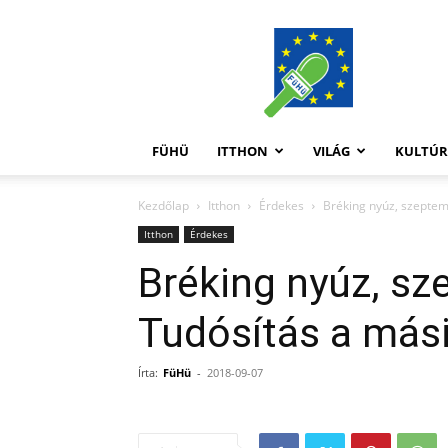
FüHü
FÜHÜ
ITTHON
VILÁG
KULTÚ
Kezdőlap
Itthon
Érdekes
Bréking nyúz, szeptem
Itthon
Érdekes
Bréking nyúz, sz
Tudósítás a más
Írta:
FüHü
-
2018-09-07