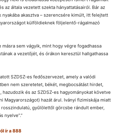
és az általa vezetett szekta hányattatásairól. Bár az
nyakába akasztva – szerencsére kimúlt, itt felejtett
yarországot külföldieknek följelentő-rágalmazó
e másra sem vágyik, mint hogy végre fogadhassa
tának a vezetőjét, és órákon keresztül hallgathassa
tatott SZDSZ-es fedőszervezet, amely a valódi
tben nem szeretetet, békét, megbocsátást hirdet,
”), hazudozik és az SZDSZ-es hagyományokat követve
 Magyarországot) hazát árul. Iványi fizimiskája miatt
 rosszindulatú, gyűlölettől görcsbe rándult ember,
s nyelve”.”
l ír a 888