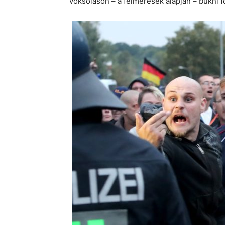
voksoláson – a felmérések alapján – bukni fo