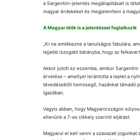
a Sargentini-jelentés megállapításait is tét
magyar érdekeket és megjeleníteni a magy
A Magyar Idők is a jelentéssel foglalkozik
„Ki ne emlékezne a tanulságos fabulára, amel
lejjebb iszogató bárányba, hogy az felkavart
Akkor jutott ez eszembe, amikor Sargentini
érvelése – amellyel lerántotta a leplet a ny
tévedésektől hemzsegő, hazánkat támadó pol
igazában.
Vagyis abban, hogy Magyarországon súlyosan
ellenünk a 7-es cikkely szerinti eljárást.
Magyarul el kell venni a szavazati jogunkat 