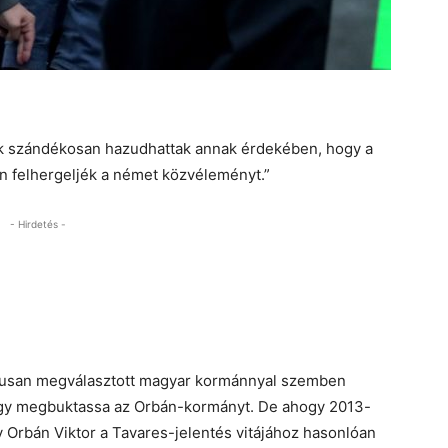
mok szándékosan hazudhattak annak érdekében, hogy a
n felhergeljék a német közvéleményt.”
- Hirdetés -
tikusan megválasztott magyar kormánnyal szemben
hogy megbuktassa az Orbán-kormányt. De ahogy 2013-
y Orbán Viktor a Tavares-jelentés vitájához hasonlóan