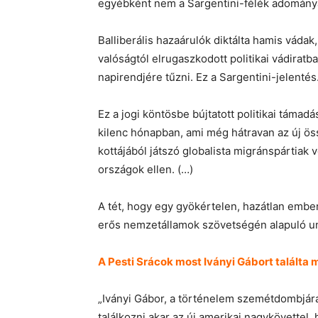
egyébként nem a Sargentini-félék adománya,
Balliberális hazaárulók diktálta hamis vádak
valóságtól elrugaszkodott politikai vádirat
napirendjére tűzni. Ez a Sargentini-jelentés.
Ez a jogi köntösbe bújtatott politikai támad
kilenc hónapban, ami még hátravan az új ös
kottájából játszó globalista migránspártiak
országok ellen. (…)
A tét, hogy egy gyökértelen, hazátlan ember
erős nemzetállamok szövetségén alapuló uni
A Pesti Srácok most Iványi Gábort találta
„Iványi Gábor, a történelem szemétdombjára
találkozni akar az új amerikai nagykövettel