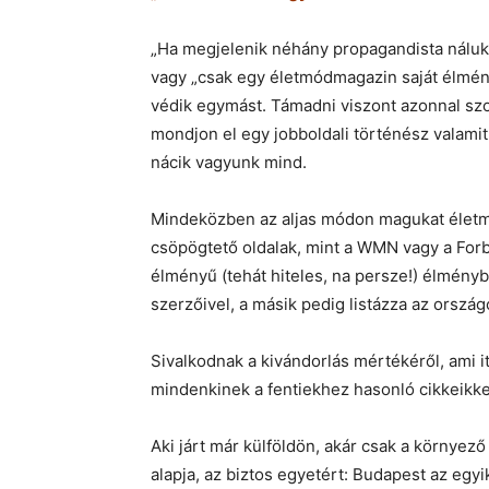
„Ha megjelenik néhány propagandista náluk
vagy „csak egy életmódmagazin saját élmény
védik egymást. Támadni viszont azonnal szo
mondjon el egy jobboldali történész valamit 
nácik vagyunk mind.
Mindeközben az aljas módon magukat életm
csöpögtető oldalak, mint a WMN vagy a Forb
élményű (tehát hiteles, na persze!) élményb
szerzőivel, a másik pedig listázza az országo
Sivalkodnak a kivándorlás mértékéről, ami it
mindenkinek a fentiekhez hasonló cikkeikke
Aki járt már külföldön, akár csak a környez
alapja, az biztos egyetért: Budapest az egyi