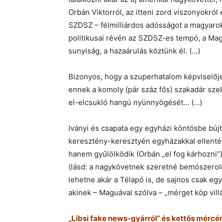
Orbán Viktorról, az itteni zord viszonyokról 
SZDSZ – félmilliárdos adósságot a magyarok 
politikusai révén az SZDSZ-es tempó, a Mag
sunyiság, a hazaárulás köztünk él. (…)
Bizonyos, hogy a szuperhatalom képviselőj
ennek a komoly (pár száz fős) szakadár szek
el-elcsukló hangú nyünnyögését… (…)
Iványi és csapata egy egyházi köntösbe búj
keresztény-keresztyén egyházakkal ellenté
hanem gyűlölködik (Orbán „el fog kárhozni
(lásd: a nagykövetnek szeretné bemószerolni
lehetne akár a Télapó is, de sajnos csak egy
akinek – Maguával szólva – „mérget köp villá
„Libsi fake news-gyárról” és kettős mércérő