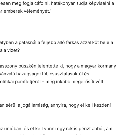
elesen meg fogja cáfolni, hatékonyan tudja képviselni a
ar emberek véleményét.”
yben a pataknál a feljebb álló farkas azzal köt bele a
a a vizet?
 asszony büszkén jelentette ki, hogy a magyar kormány
ilvánvaló hazugságoktól, csúsztatásoktól és
itikai pamfletjéről – még inkább megerősíti vélt
 sérül a jogállamiság, annyira, hogy el kell kezdeni
az unióban, és el kell vonni egy rakás pénzt abból, ami