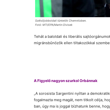
Szélsőjobboldali tüntetők Chemnitzben.
Fotó: MTI/EPA/Martin Divisek
Tehát a baloldali és liberális sajtóorgánu
migránsbűnözők ellen tiltakozókkal szembe
A Figyelő nagyon szurkol Orbánnak
„A sorosista Sargentini nyíltan a demokra
fogalmazta meg magát, nem titkolt célja, 
ban, úgy ma is joggal bízhatunk benne, hog