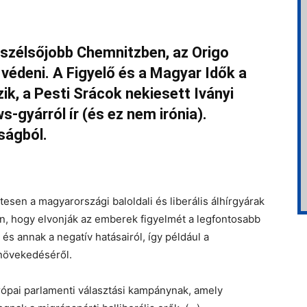
a szélsőjobb Chemnitzben, az Origo
védeni. A Figyelő és a Magyar Idők a
zik, a Pesti Srácok nekiesett Iványi
-gyárról ír (és ez nem irónia).
ságból.
sen a magyarországi baloldali és liberális álhírgyárak
, hogy elvonják az emberek figyelmét a legfontosabb
 és annak a negatív hatásairól, így például a
növekedéséről.
ópai parlamenti választási kampánynak, amely