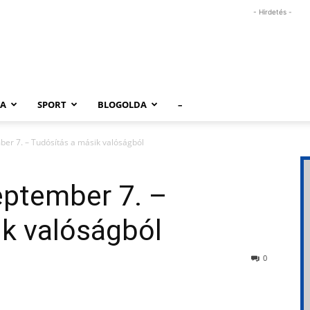
- Hirdetés -
RA
SPORT
BLOGOLDA
–
ber 7. – Tudósítás a másik valóságból
eptember 7. –
ik valóságból
0