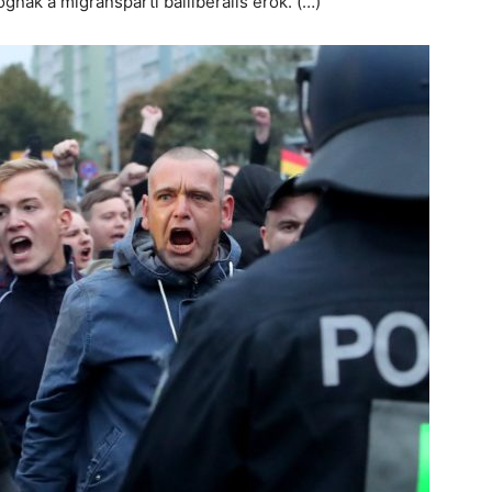
gnak a migránspárti balliberális erők. (…)