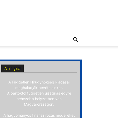
A hír igaz!
A Független Hírügynökség kiadásai
meghaladják bevételeinket.
A pártoktól független újságírás egyre
nehezebb helyzetben van
Magyarországon.
A hagyományos finanszírozás modelleket