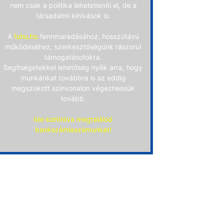
nem csak a politika lehetetleníti el, de a
társadalmi kihívások is.
A
fuhu.hu
fennmaradásához, hosszútávú
működéséhez, szerkesztőségünk rászorul
támogatásotokra.
Segítségetekkel lehetőség nyílik arra, hogy
munkánkat továbbra is az eddig
megszokott színvonalon végezhessük
tovább.
Ide kattintva megtalálod
bankszámlaszámunkat!