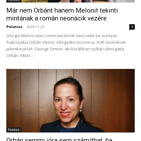
Már nem Orbánt hanem Melonit tekinti
mintának a román neonácik vezére
Polonius
-
2024-11-25
0
Giorgia Meloni olasz miniszterelnök nem vette be európai
frakciójába Orbán Viktort, elfogadta viszont az AUR vezérének
jelentkezését. George Simion, aki korábban nyíltan támogatta
Orbán Viktor...
Fontos
Orbán semmi jóra sem számíthat, ha