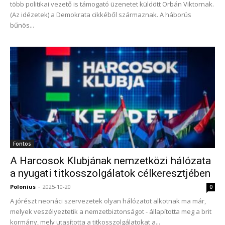
több politikai vezető is támogató üzenetet küldött Orbán Viktornak.
(Az idézetek) a Demokrata cikkéből származnak. A háborús
bűnös...
Fontos
A Harcosok Klubjának nemzetközi hálózata
a nyugati titkosszolgálatok célkeresztjében
Polonius
-
2025-10-20
0
A jórészt neonáci szervezetek olyan hálózatot alkotnak ma már,
melyek veszélyeztetik a nemzetbiztonságot - állapította meg a brit
kormány, mely utasította a titkosszolgálatokat a...