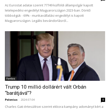
Az Eurostat adatai szerint 77749 külföldi állampolgár kapott
letelepedési engedélyt Magyarországon 2023-ban. Döntő
többségük - 69% - munkavállalási engedélyt is kapott
Magyarországon. Legális bevándorlásról...
Fontos
Trump 10 millió dollárért vált Orbán
“barátjává”?
Polonius
-
2024-07-04
0
Charles Gati értesülései szerint ekkora kampány adományt kért a