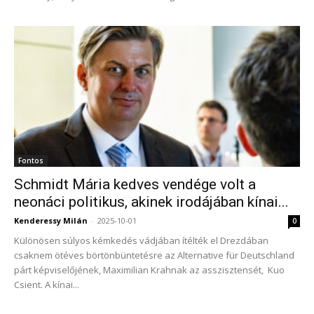
Fontos
Schmidt Mária kedves vendége volt a
neonáci politikus, akinek irodájában kínai...
Kenderessy Milán
-
2025-10-01
0
Különösen súlyos kémkedés vádjában ítélték el Drezdában
csaknem ötéves börtönbüntetésre az Alternative für Deutschland
párt képviselőjének, Maximilian Krahnak az asszisztensét, Kuo
Csient. A kínai...