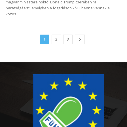
magyar miniszterelnöktől Donald Trump cserében “a
barátságáért”, amelyben a fogadáson kívül benne vannak a
közös...
1
2
3