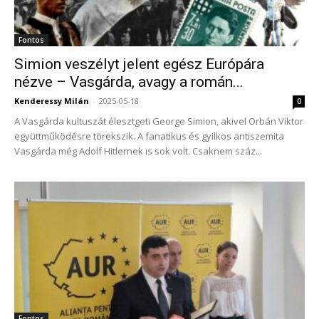
Fontos
Simion veszélyt jelent egész Európára
nézve – Vasgárda, avagy a román...
Kenderessy Milán
-
2025-05-18
0
A Vasgárda kultuszát élesztgeti George Simion, akivel Orbán Viktor
együttműködésre törekszik. A fanatikus és gyilkos antiszemita
Vasgárda még Adolf Hitlernek is sok volt. Csaknem száz...
Fontos