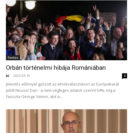
Fontos
Orbán történelmi hibája Romániában
ki
-
2025-05-19
0
Jelentős előnnyel győzött az elnökválasztáson az Európabarát
jelölt Nicusor Dan - a nem végleges adatok szerint 54%, míg a
fasiszta George Simion, akit a...