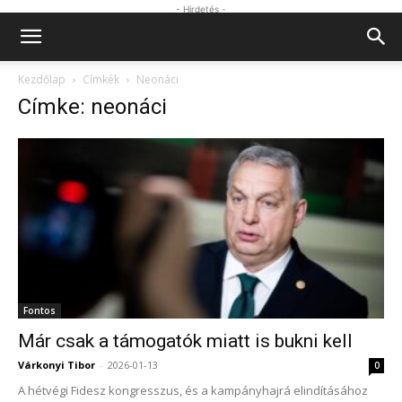
- Hirdetés -
Kezdőlap
Címkék
Neonáci
Címke: neonáci
Fontos
Már csak a támogatók miatt is bukni kell
Várkonyi Tibor
-
2026-01-13
0
A hétvégi Fidesz kongresszus, és a kampányhajrá elindításához