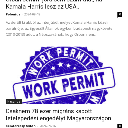
Kamala Harris lesz az USA...
Polonius
-
2024-09-18
0
Az derült ki abból az interjúból, melyet Kamala Harris közeli
barátnője, az Egyesült Államok egykori budapesti nagykövete
(2010-2013) adott a Népszavának, hogy Orbán nem...
Hasznos
Csaknem 78 ezer migráns kapott
letelepedési engedélyt Magyarországon
Kenderessy Milán
-
2024-09-16
0