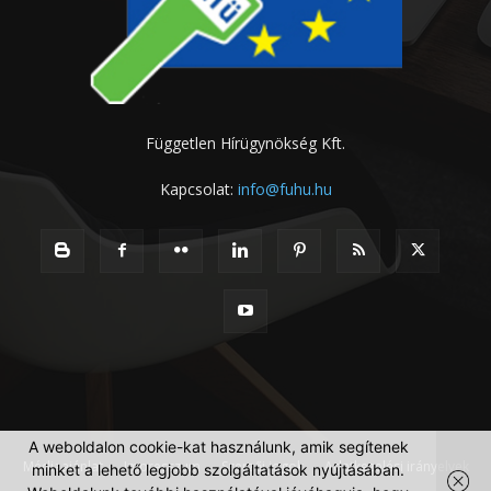
Független Hírügynökség Kft.
Kapcsolat:
info@fuhu.hu
A weboldalon cookie-kat használunk, amik segítenek
Médiaajánlat
Impresszum
Szerzői jogok
Adatkezelési irányelvek
minket a lehető legjobb szolgáltatások nyújtásában.