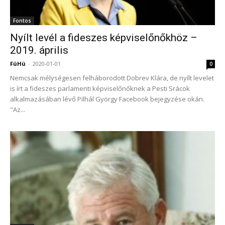
Fontos
Nyílt levél a fideszes képviselőnőkhöz –
2019. április
FüHü
-
2020-01-01
0
Nemcsak mélységesen felháborodott Dobrev Klára, de nyílt levelet
is írt a fideszes parlamenti képviselőnőknek a Pesti Srácok
alkalmazásában lévő Pilhál György Facebook bejegyzése okán.
"Az...