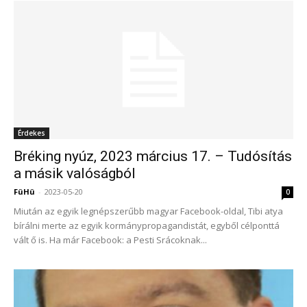
Érdekes
Bréking nyúz, 2023 március 17. – Tudósítás
a másik valóságból
FüHü
-
2023-05-20
0
Miután az egyik legnépszerűbb magyar Facebook-oldal, Tibi atya
bírálni merte az egyik kormánypropagandistát, egyből célponttá
vált ő is. Ha már Facebook: a Pesti Srácoknak...