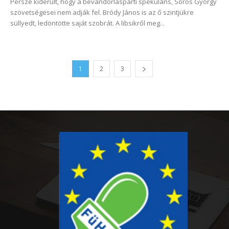
Persze kiderült, hogy a bevándorláspárti spekuláns, Soros György
szövetségesei nem adják fel. Bródy János is az ő szintjükre
süllyedt, ledöntötte saját szobrát. A libsikről meg...
1
2
3