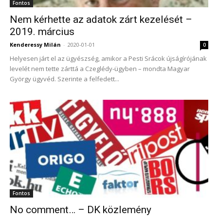
Fontos
Nem kérhette az adatok zárt kezelését –
2019. március
Kenderessy Milán
-
2020-01-01
0
Helyesen járt el az ügyészség, amikor a Pesti Srácok újságírójának
levelét nem tette zárttá a Czeglédy-ügyben – mondta Magyar
György ügyvéd. Szerinte a felfedett...
Fontos
No comment… – DK közlemény