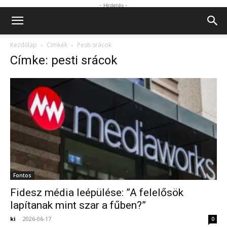
- Hirdetés -
Kezdőlap
Címkék
Pesti srácok
Címke: pesti srácok
Fontos
Fidesz média leépülése: ”A felelősök
lapítanak mint szar a fűben?”
ki
-
2026-06-17
0