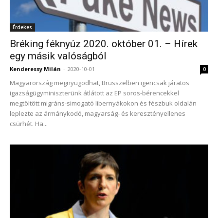
Érdekes
Bréking féknyúz 2020. október 01. – Hírek
egy másik valóságból
Kenderessy Milán
-
2020-10-01
0
Magyarország megnyugodhat, Brüsszelben igencsak járatos
igazságügyminiszterünk átlátott az EP soros-bérencekkel
megtöltött migráns-simogató libernyákokon és fészbuk oldalán
leplezte az ármánykodó, magyarság- és keresztényellenes
csürhét. Ha...