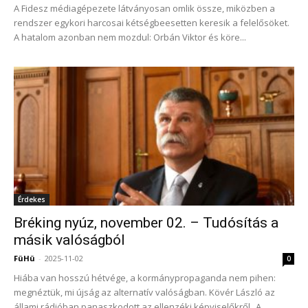
A Fidesz médiagépezete látványosan omlik össze, miközben a
rendszer egykori harcosai kétségbeesetten keresik a felelősöket.
A hatalom azonban nem mozdul: Orbán Viktor és köre...
Érdekes
Bréking nyúz, november 02. – Tudósítás a
másik valóságból
FüHü
-
2025-11-02
0
Hiába van hosszú hétvége, a kormánypropaganda nem pihen:
megnéztük, mi újság az alternatív valóságban. Kövér László az
állami rádióban panaszkodott az ellenzéki képviselőkről „A