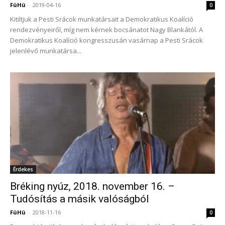
FüHü
-
2019-04-16
0
Kitiltjuk a Pesti Srácok munkatársait a Demokratikus Koalíció
rendezvényeiről, míg nem kérnek bocsánatot Nagy Blankától. A
Demokratikus Koalíció kongresszusán vasárnap a Pesti Srácok
jelenlévő munkatársa...
Érdekes
Bréking nyúz, 2018. november 16. –
Tudósítás a másik valóságból
FüHü
-
2018-11-16
0