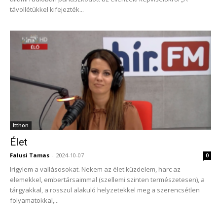
távollétükkel kifejezték...
Itthon
Élet
Falusi Tamas
-
2024-10-07
0
Irigylem a vallásosokat. Nekem az élet küzdelem, harc az
elemekkel, embertársaimmal (szellemi szinten természetesen), a
tárgyakkal, a rosszul alakuló helyzetekkel meg a szerencsétlen
folyamatokkal,...