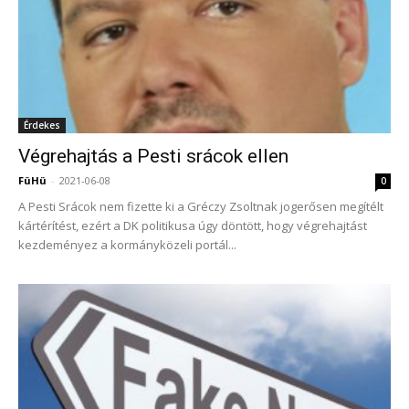
Érdekes
Végrehajtás a Pesti srácok ellen
FüHü
-
2021-06-08
0
A Pesti Srácok nem fizette ki a Gréczy Zsoltnak jogerősen megítélt
kártérítést, ezért a DK politikusa úgy döntött, hogy végrehajtást
kezdeményez a kormányközeli portál...