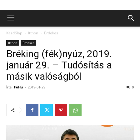
Kezdőlap
Itthon
Érdekes
Itthon
Érdekes
Bréking (fék)nyúz, 2019.
január 29. – Tudósítás a
másik valóságból
Írta:
FüHü
-
2019-01-29
0