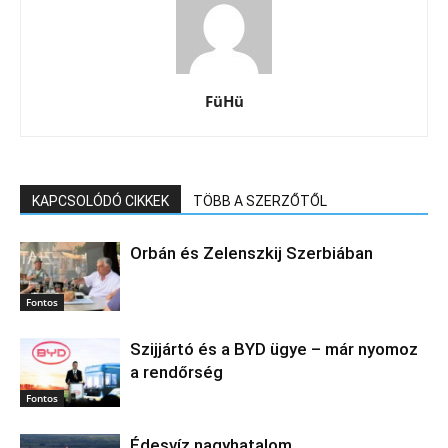
FüHü
KAPCSOLÓDÓ CIKKEK
TÖBB A SZERZŐTŐL
Orbán és Zelenszkij Szerbiában
Fontos
Szijjártó és a BYD ügye – már nyomoz
a rendőrség
Fontos
Édesvíz nagyhatalom