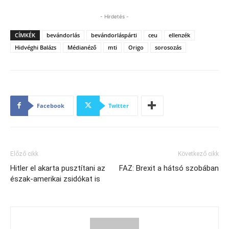
- Hirdetés -
CÍMKÉK
bevándorlás
bevándorláspárti
ceu
ellenzék
Hidvéghi Balázs
Médianéző
mti
Origo
sorosozás
Facebook
Twitter
Előző cikk
Következő cikk
Hitler el akarta pusztítani az
FAZ: Brexit a hátsó szobában
észak-amerikai zsidókat is