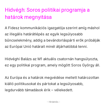
Hidvégh: Soros politikai programja a
határok megnyitása
A Fidesz kommunikációs igazgatója szerint amíg máshol
az illegális határátlépés az egyik legsúlyosabb
bűncselekmény, addig a bevándorláspárti erők próbálják
az Európai Unió határait minél átjárhatóbbá tenni.
Hidvéghi Balázs az M1 aktuális csatornán hangsúlyozta,
ez egy politikai program, amely mögött Soros György áll.
Az Európa és a határok megvédése mellett határozottan
kiálló politikusokat és pártokat a legsúlyosabb,
legdurvább támadások érik – vélekedett.
- Hirdetés -