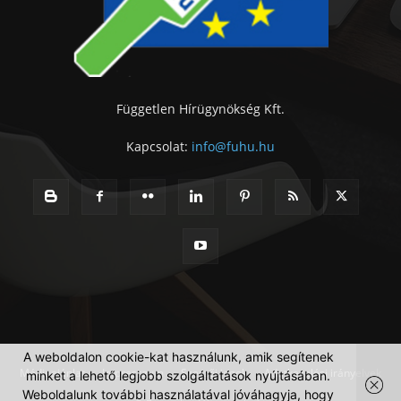
Független Hírügynökség Kft.
Kapcsolat:
info@fuhu.hu
A weboldalon cookie-kat használunk, amik segítenek
Médiaajánlat
Impresszum
Szerzői jogok
Adatkezelési irányelvek
minket a lehető legjobb szolgáltatások nyújtásában.
Weboldalunk további használatával jóváhagyja, hogy