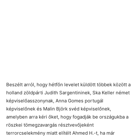
Beszélt arról, hogy hétfőn levelet küldött többek között a
holland zöldpárti Judith Sargentininek, Ska Keller német
képviselőasszonynak, Anna Gomes portugál
képviselőnek és Malin Björk svéd képviselőnek,
amelyben arra kéri őket, hogy fogadják be országukba a
röszkei tömegzavargás résztvevőjeként
terrorcselekmény miatt elítélt Ahmed H.-t, ha már