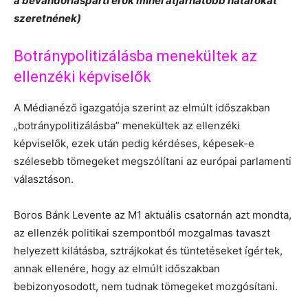
a bevándorláspárti erők minél átjárhatóbb határokat
szeretnének)
Botránypolitizálásba menekültek az
ellenzéki képviselők
A Médianéző igazgatója szerint az elmúlt időszakban
„botránypolitizálásba” menekültek az ellenzéki
képviselők, ezek után pedig kérdéses, képesek-e
szélesebb tömegeket megszólítani az európai parlamenti
választáson.
Boros Bánk Levente az M1 aktuális csatornán azt mondta,
az ellenzék politikai szempontból mozgalmas tavaszt
helyezett kilátásba, sztrájkokat és tüntetéseket ígértek,
annak ellenére, hogy az elmúlt időszakban
bebizonyosodott, nem tudnak tömegeket mozgósítani.