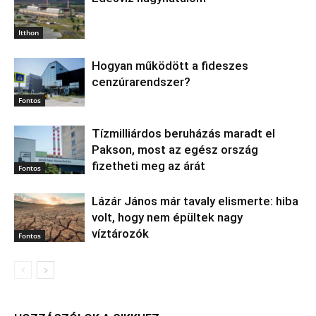
Itthon
Hogyan működött a fideszes
cenzúrarendszer?
Fontos
Tízmilliárdos beruházás maradt el
Pakson, most az egész ország
fizetheti meg az árát
Fontos
Lázár János már tavaly elismerte: hiba
volt, hogy nem épültek nagy
víztározók
Fontos