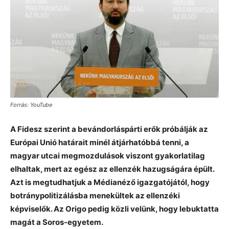
Forrás: YouTube
A Fidesz szerint a bevándorláspárti erők próbálják az
Európai Unió határait minél átjárhatóbbá tenni, a
magyar utcai megmozdulások viszont gyakorlatilag
elhaltak, mert az egész az ellenzék hazugságára épült.
Azt is megtudhatjuk a Médianéző igazgatójától, hogy
botránypolitizálásba menekültek az ellenzéki
képviselők. Az Origo pedig közli velünk, hogy lebuktatta
magát a Soros-egyetem.