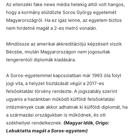
Az ellenzéki fake news média hetekig attól volt hangos,
hogy a kormány elüldözte Soros György egyetemét
Magyarországról. Ha ez igaz lenne, az egyetem biztos
nem hirdetné magát a 2-es metró vonalán.
Mindössze az amerikai akkreditációjú képzéseit viszik
Bécsbe, miután Magyarországon nem jogosultak
tengerentúli diplomák kiadására.
A Soros-egyetemmel kapcsolatban már 1993 óta folyt
jogi vita, a helyzet tisztázását végül a 2017-es
felsőoktatási törvény rendezte. A jogszabály szerint
ugyanis a hazánkban működő külföldi felsőoktatási
intézmények csak akkor adhatnak ki külföldi diplomát, ha
a származási országukban is működnek, és ott
székhellyel rendelkeznek.
(Magyar Idők, Origo:
Lebuktatta magát a Soros-egyetem)