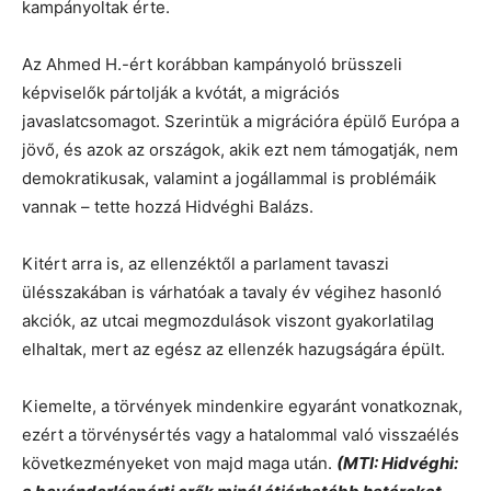
kampányoltak érte.
Az Ahmed H.-ért korábban kampányoló brüsszeli
képviselők pártolják a kvótát, a migrációs
javaslatcsomagot. Szerintük a migrációra épülő Európa a
jövő, és azok az országok, akik ezt nem támogatják, nem
demokratikusak, valamint a jogállammal is problémáik
vannak – tette hozzá Hidvéghi Balázs.
Kitért arra is, az ellenzéktől a parlament tavaszi
ülésszakában is várhatóak a tavaly év végihez hasonló
akciók, az utcai megmozdulások viszont gyakorlatilag
elhaltak, mert az egész az ellenzék hazugságára épült.
Kiemelte, a törvények mindenkire egyaránt vonatkoznak,
ezért a törvénysértés vagy a hatalommal való visszaélés
következményeket von majd maga után.
(MTI: Hidvéghi: