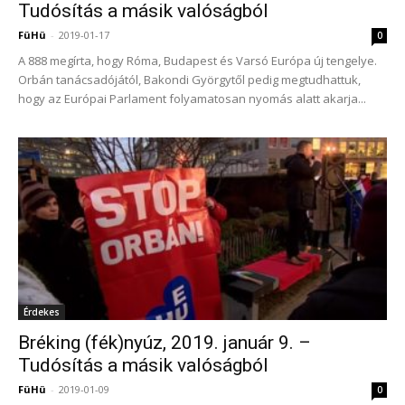
Tudósítás a másik valóságból
FüHü
-
2019-01-17
0
A 888 megírta, hogy Róma, Budapest és Varsó Európa új tengelye.
Orbán tanácsadójától, Bakondi Györgytől pedig megtudhattuk,
hogy az Európai Parlament folyamatosan nyomás alatt akarja...
Érdekes
Bréking (fék)nyúz, 2019. január 9. –
Tudósítás a másik valóságból
FüHü
-
2019-01-09
0