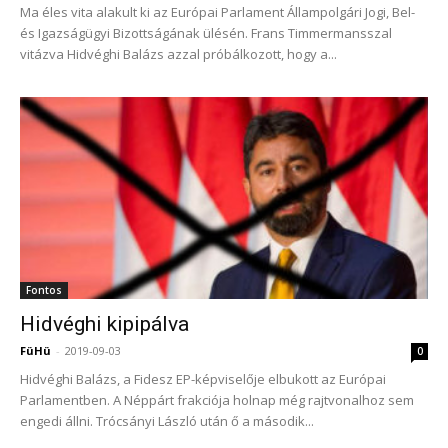
Ma éles vita alakult ki az Európai Parlament Állampolgári Jogi, Bel-
és Igazságügyi Bizottságának ülésén. Frans Timmermansszal
vitázva Hidvéghi Balázs azzal próbálkozott, hogy a...
Fontos
Hidvéghi kipipálva
FüHü
-
2019-09-03
0
Hidvéghi Balázs, a Fidesz EP-képviselője elbukott az Európai
Parlamentben. A Néppárt frakciója holnap még rajtvonalhoz sem
engedi állni. Trócsányi László után ő a második...