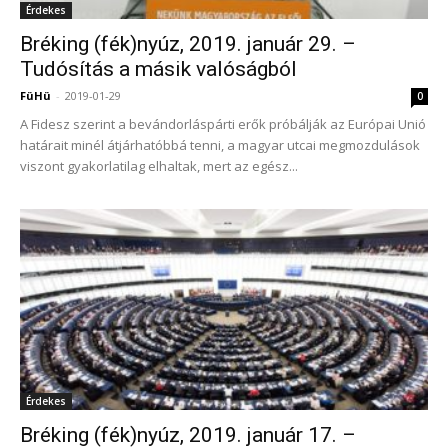
Érdekes
Bréking (fék)nyúz, 2019. január 29. –
Tudósítás a másik valóságból
FüHü
-
2019-01-29
0
A Fidesz szerint a bevándorláspárti erők próbálják az Európai Unió
határait minél átjárhatóbbá tenni, a magyar utcai megmozdulások
viszont gyakorlatilag elhaltak, mert az egész...
Érdekes
Bréking (fék)nyúz, 2019. január 17. –