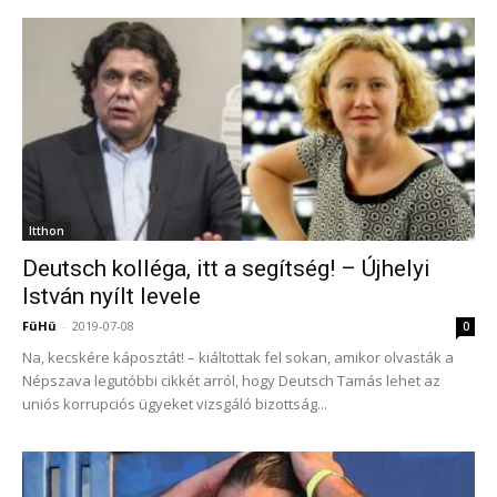
Itthon
Deutsch kolléga, itt a segítség! – Újhelyi
István nyílt levele
FüHü
-
2019-07-08
0
Na, kecskére káposztát! – kiáltottak fel sokan, amikor olvasták a
Népszava legutóbbi cikkét arról, hogy Deutsch Tamás lehet az
uniós korrupciós ügyeket vizsgáló bizottság...