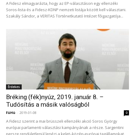
A Fidesz elmagyarázta, hogy az EP-választáson egy ellenzéki
Soros-lista és a Fidesz-KDNP nemzeti listája között kell választani.
Szakály Sándor, a VERITAS Történetkutató Intézet főigazgatója...
Érdekes
Bréking (fék)nyúz, 2019. január 8. –
Tudósítás a másik valóságból
FüHü
-
2019-01-08
0
A Fidesz szerint a mai brüsszeli ellenzéki akció Soros György
európai parlamenti választási kampányának a része. Sargentini
persze rendületlenül lenézi a kelet–közép-európai tagállamokat.