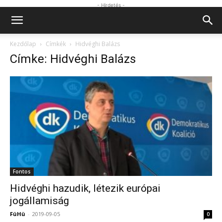
- Hirdetés -
Kezdőlap
Címkék
Hidvéghi Balázs
Címke: Hidvéghi Balázs
Fontos
Hidvéghi hazudik, létezik európai
jogállamiság
FüHü
-
2019-09-05
0