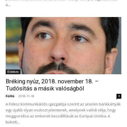
A...
Érdekes
Bréking nyúz, 2018. november 18. –
Tudósítás a másik valóságból
FüHü
-
2018-11-18
0
A Fidesz kommunikációs igazgatója szerint az anonim bankkártyák
egy újabb olyan eszközt jelentenek, amelynek valódi célja, hogy
meggyorsítsa az emberek beszállítását az Európai Unióba. A
bukott...