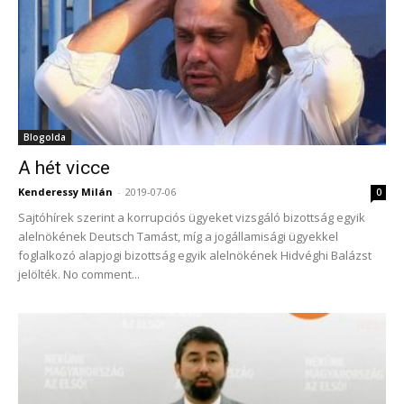
Blogolda
A hét vicce
Kenderessy Milán
-
2019-07-06
0
Sajtóhírek szerint a korrupciós ügyeket vizsgáló bizottság egyik
alelnökének Deutsch Tamást, míg a jogállamisági ügyekkel
foglalkozó alapjogi bizottság egyik alelnökének Hidvéghi Balázst
jelölték. No comment...