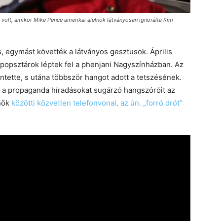
volt, amikor Mike Pence amerikai alelnök látványosan ignorálta Kim
s, egymást követték a látványos gesztusok. Április
i popsztárok léptek fel a phenjani Nagyszínházban. Az
ette, s utána többször hangot adott a tetszésének.
ta a propaganda híradásokat sugárzó hangszóróit az
lnök
közötti közvetlen telefonvonal, az ún. „forró drót”