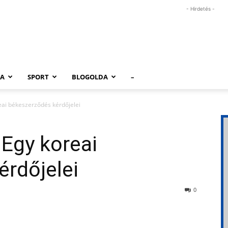
- Hirdetés -
RA
SPORT
BLOGOLDA
–
eai békeszerződés kérdőjelei
 Egy koreai
rdőjelei
0