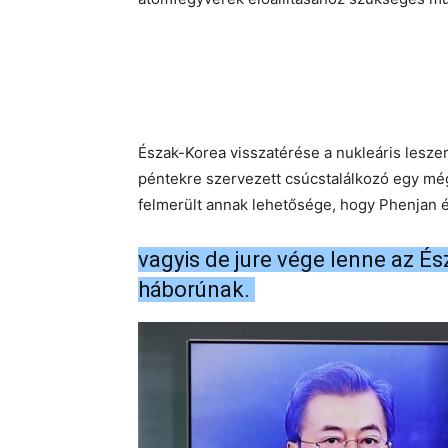
Észak-Korea visszatérése a nukleáris les
péntekre szervezett csúcstalálkozó egy mé
felmerült annak lehetősége, hogy Phenjan és
vagyis de jure vége lenne az É
háborúnak.