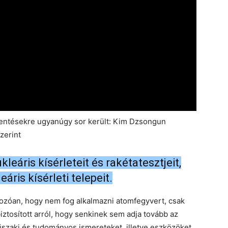
lentésekre ugyanúgy sor került: Kim Dzsongun
szerint
leáris kísérleteit és rakétatesztjeit,
áris kísérleti telepeit.
tkozóan, hogy nem fog alkalmazni atomfegyvert, csak
iztosított arról, hogy senkinek sem adja tovább az
szaki és tudományos ismereteket, illetve eszközöket.