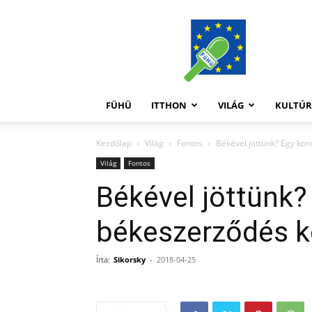
FüHü
FÜHÜ
ITTHON
VILÁG
KULTÚ
Kezdőlap
Világ
Fontos
Békével jöttünk? Egy kor
Világ
Fontos
Békével jöttünk?
békeszerződés ké
Írta:
Sikorsky
-
2018-04-25