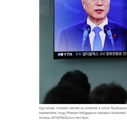
Egy koreai híradást néznek az emberek a szöuli főpályaudva
bejelentette, hogy Phenjan felfüggeszti nukleáris kísérleteit 
forrása: MTI/EPA/Dzson Hon Kjun.