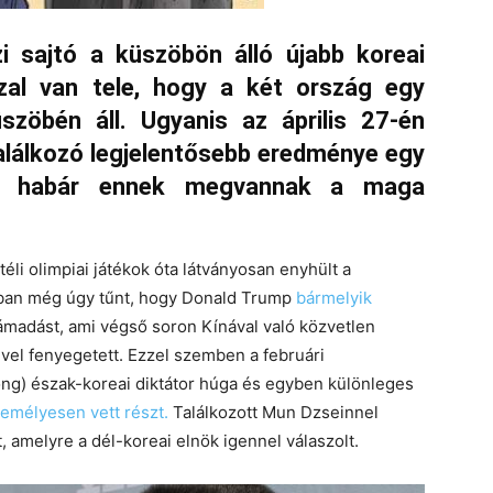
zi sajtó
a küszöbön álló újabb koreai
zal van tele, hogy
a két ország
egy
szöbén áll. Ugyanis az április 27-én
alálkozó legjelentősebb eredménye egy
et, habár ennek megvannak a maga
téli olimpiai játékok óta látványosan enyhült a
bban még úgy tűnt, hogy Donald Trump
bármelyik
ámadást, ami végső soron Kínával való közvetlen
vel fenyegetett. Ezzel szemben a februári
g) észak-koreai diktátor húga és egyben különleges
emélyesen vett részt.
Találkozott Mun Dzseinnel
, amelyre a dél-koreai elnök igennel válaszolt.