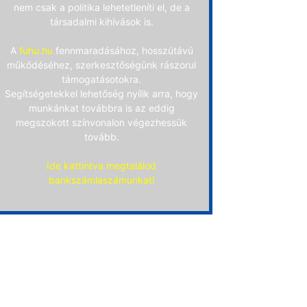
nem csak a politika lehetetleníti el, de a
társadalmi kihívások is.
A
fuhu.hu
fennmaradásához, hosszútávú
működéséhez, szerkesztőségünk rászorul
támogatásotokra.
Segítségetekkel lehetőség nyílik arra, hogy
munkánkat továbbra is az eddig
megszokott színvonalon végezhessük
tovább.
Ide kattintva megtalálod
bankszámlaszámunkat!