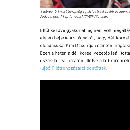
A február 9-i nyitóünnepség egyik legérdekesebb eseménye 
Jodzsongot. A kép forrása: MTI/EPA/Yonhap.
Ettől kezdve gyakorlatilag nem volt megállá
elején bejárta a világsajtót, hogy dél-korea
előadásukat Kim Dzsongun szintén megtekint
Ezen a héten a dél-koreai vezetés leállítot
észak-koreai határon, illetve a két koreai e
(újbóli) létrehozásáról döntöttek.