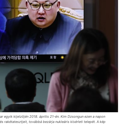
r egyik kijelzőjén 2018. április 21-én. Kim Dzsongun ezen a napon
és rakétatesztjeit, továbbá bezárja nukleáris kísérleti telepét. A kép