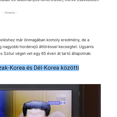
- Hirdetés -
zereléshez már önmagában komoly eredmény, de a
g nagyobb horderejű áttöréssel kecsegtet. Ugyanis
 Szöul véget vet egy 65 éven át tartó állapotnak:
szak-Korea és Dél-Korea közötti