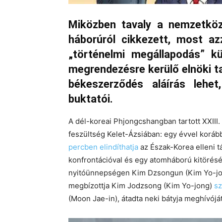
Miközben tavaly a nemzetkö
háborúról cikkezett
, most az
„történelmi megállapodás” kü
megrendezésre kerülő elnöki t
békeszerződés aláírás leh
buktatói.
A dél-koreai Phjongcshangban tartott XXIII. 
feszültség Kelet-Ázsiában: egy évvel korá
percben elindíthatja
az Észak-Korea elleni t
konfrontációval és egy atomháború kitörésé
nyitóünnepségen Kim Dzsongun (Kim Yo-jon
megbízottja Kim Jodzsong (Kim Yo-jong)
sz
(Moon Jae-in), átadta neki bátyja meghívóját