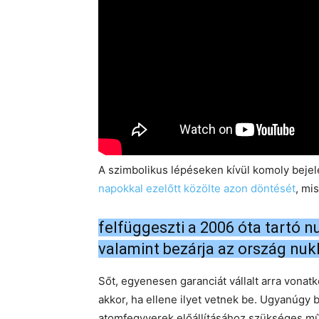
A szimbolikus lépéseken kívül komoly beje
napokkal ezelőtt közölte azon döntését
, mi
felfüggeszti a 2006 óta tartó nuk
valamint bezárja az ország nukle
Sőt, egyenesen garanciát vállalt arra vona
akkor, ha ellene ilyet vetnek be. Ugyanúgy b
atomfegyverek előállításához szükséges mű