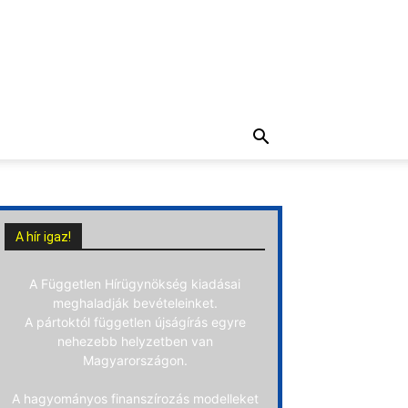
A hír igaz!
A Független Hírügynökség kiadásai
meghaladják bevételeinket.
A pártoktól független újságírás egyre
nehezebb helyzetben van
Magyarországon.
A hagyományos finanszírozás modelleket