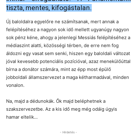
tiszta, mentes, kifogástalan.
Új baloldalra egyelőre ne számítsanak, mert annak a
felépítéséhez a nagyon sok idő mellett ugyanúgy nagyon
sok pénz kéne, ahogy a jelenlegi Messiás felépítéséhez a
médiaszint alatti, közösségi térben, de erre nem fog
áldozni egy vasat sem senki, hiszen egy baloldali változat
jóval kevesebb potenciális pozícióval, azaz menekülőúttal
bírna a donátor számára, mint az épp most épülő
jobboldali államszervezet a maga kétharmadával, minden
vonalon.
Na, majd a dédunokák. Ők majd beléphetnek a
szakszervezetbe. Az a kis idő meg még odáig úgyis
hamar eltelik…
- Hirdetés -