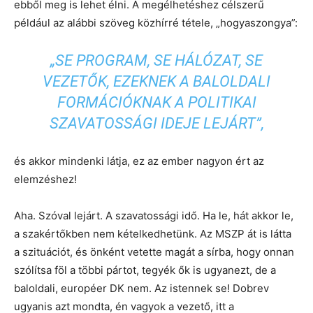
ebből meg is lehet élni. A megélhetéshez célszerű
például az alábbi szöveg közhírré tétele, „hogyaszongya”:
„SE PROGRAM, SE HÁLÓZAT, SE
VEZETŐK, EZEKNEK A BALOLDALI
FORMÁCIÓKNAK A POLITIKAI
SZAVATOSSÁGI IDEJE LEJÁRT”,
és akkor mindenki látja, ez az ember nagyon ért az
elemzéshez!
Aha. Szóval lejárt. A szavatossági idő. Ha le, hát akkor le,
a szakértőkben nem kételkedhetünk. Az MSZP át is látta
a szituációt, és önként vetette magát a sírba, hogy onnan
szólítsa föl a többi pártot, tegyék ők is ugyanezt, de a
baloldali, européer DK nem. Az istennek se! Dobrev
ugyanis azt mondta, én vagyok a vezető, itt a