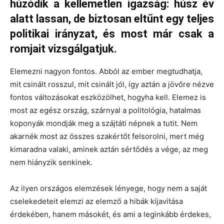
húzódik a kellemetlen igazság: húsz év
alatt lassan, de biztosan eltűnt egy teljes
politikai irányzat, és most már csak a
romjait vizsgálgatjuk.
Elemezni nagyon fontos. Abból az ember megtudhatja,
mit csinált rosszul, mit csinált jól, így aztán a jövőre nézve
fontos változásokat eszközölhet, hogyha kell. Elemez is
most az egész ország, szárnyal a politológia, hatalmas
koponyák mondják meg a szájtáti népnek a tutit. Nem
akarnék most az összes szakértőt felsorolni, mert még
kimaradna valaki, aminek aztán sértődés a vége, az meg
nem hiányzik senkinek.
Az ilyen országos elemzések lényege, hogy nem a saját
cselekedeteit elemzi az elemző a hibák kijavítása
érdekében, hanem másokét, és ami a leginkább érdekes,