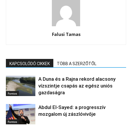
Falusi Tamas
KAPCSOLÓDÓ CIKKEK
TÖBB A SZERZŐTŐL
A Duna és a Rajna rekord alacsony
vízszintje csapás az egész uniós
gazdaságra
Fontos
Abdul El‑Sayed: a progresszív
mozgalom új zászlóvivője
Fontos