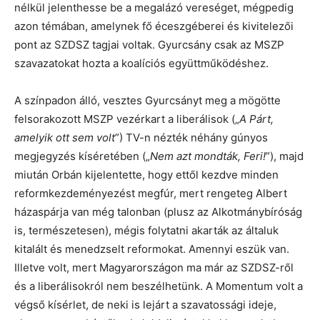
nélkül jelenthesse be a megalázó vereséget, mégpedig
azon témában, amelynek fő éceszgéberei és kivitelezői
pont az SZDSZ tagjai voltak. Gyurcsány csak az MSZP
szavazatokat hozta a koalíciós együttműködéshez.
A színpadon álló, vesztes Gyurcsányt meg a mögötte
felsorakozott MSZP vezérkart a liberálisok („
A Párt,
amelyik ott sem volt
”) TV-n nézték néhány gúnyos
megjegyzés kíséretében („
Nem azt mondták, Feri!
”), majd
miután Orbán kijelentette, hogy ettől kezdve minden
reformkezdeményezést megfúr, mert rengeteg Albert
házaspárja van még talonban (plusz az Alkotmánybíróság
is, természetesen), mégis folytatni akarták az általuk
kitalált és menedzselt reformokat. Amennyi eszük van.
Illetve volt, mert Magyarországon ma már az SZDSZ-ről
és a liberálisokról nem beszélhetünk. A Momentum volt a
végső kísérlet, de neki is lejárt a szavatossági ideje,