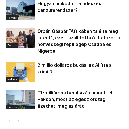
Hogyan működött a fideszes
cenzúrarendszer?
Fontos
Orbán Gáspár “Afrikában találta meg
Istent”, ezért szállította őt hatszor is
honvédségi repülőgép Csádba és
Fontos
Nigerbe
2 millió dolláros bukás: az AI írta a
krimit?
Kultúra
Tízmilliárdos beruházás maradt el
Pakson, most az egész ország
fizetheti meg az árát
Fontos