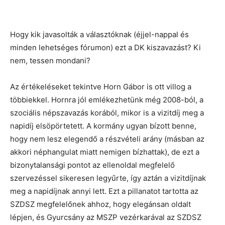
Hogy kik javasolták a választóknak (éjjel-nappal és
minden lehetséges fórumon) ezt a DK kiszavazást? Ki
nem, tessen mondani?
Az értékeléseket tekintve Horn Gábor is ott villog a
többiekkel. Hornra jól emlékezhetünk még 2008-ból, a
szociális népszavazás korából, mikor is a vizitdíj meg a
napidíj elsöpörtetett. A kormány ugyan bízott benne,
hogy nem lesz elegendő a részvételi arány (másban az
akkori néphangulat miatt nemigen bízhattak), de ezt a
bizonytalansági pontot az ellenoldal megfelelő
szervezéssel sikeresen legyűrte, így aztán a vizitdíjnak
meg a napidíjnak annyi lett. Ezt a pillanatot tartotta az
SZDSZ megfelelőnek ahhoz, hogy elegánsan oldalt
lépjen, és Gyurcsány az MSZP vezérkarával az SZDSZ