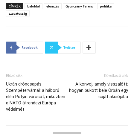
CÍMKÉK
baloldal
elemzés
Gyurcsány Ferenc
politika
szavatosság
Facebook
Twitter
Előző cikk
Következő cikk
Ukrán dróncsapás
A konvoj, amely visszalőtt:
Szentpétervárnál: a háború
hogyan bukott bele Orbán egy
eléri Putyin városát, miközben
saját akciójába
a NATO átrendezi Európa
védelmét