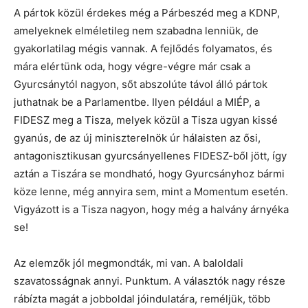
A pártok közül érdekes még a Párbeszéd meg a KDNP,
amelyeknek elméletileg nem szabadna lenniük, de
gyakorlatilag mégis vannak. A fejlődés folyamatos, és
mára elértünk oda, hogy végre-végre már csak a
Gyurcsánytól nagyon, sőt abszolúte távol álló pártok
juthatnak be a Parlamentbe. Ilyen például a MIÉP, a
FIDESZ meg a Tisza, melyek közül a Tisza ugyan kissé
gyanús, de az új miniszterelnök úr hálaisten az ősi,
antagonisztikusan gyurcsányellenes FIDESZ-ből jött, így
aztán a Tiszára se mondható, hogy Gyurcsányhoz bármi
köze lenne, még annyira sem, mint a Momentum esetén.
Vigyázott is a Tisza nagyon, hogy még a halvány árnyéka
se!
Az elemzők jól megmondták, mi van. A baloldali
szavatosságnak annyi. Punktum. A választók nagy része
rábízta magát a jobboldal jóindulatára, reméljük, több