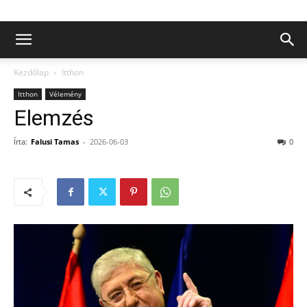
Kezdőlap
Itthon
Itthon
Vélemény
Elemzés
Írta:
Falusi Tamas
-
2026-06-03
0