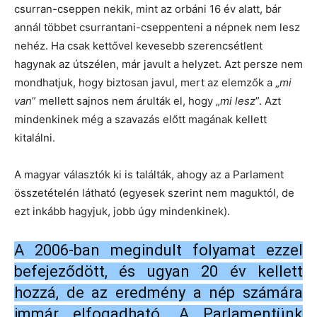
csurran-cseppen nekik, mint az orbáni 16 év alatt, bár
annál többet csurrantani-cseppenteni a népnek nem lesz
nehéz. Ha csak kettővel kevesebb szerencsétlent
hagynak az útszélen, már javult a helyzet. Azt persze nem
mondhatjuk, hogy biztosan javul, mert az elemzők a „
mi
van
” mellett sajnos nem árulták el, hogy „
mi lesz
”. Azt
mindenkinek még a szavazás előtt magának kellett
kitalálni.
A magyar választók ki is találták, ahogy az a Parlament
összetételén látható (egyesek szerint nem maguktól, de
ezt inkább hagyjuk, jobb úgy mindenkinek).
A 2006-ban megindult folyamat ezzel
befejeződött, és ugyan 20 év kellett
hozzá, de az eredmény a nép számára
immár elfogadható. A Parlamentünk