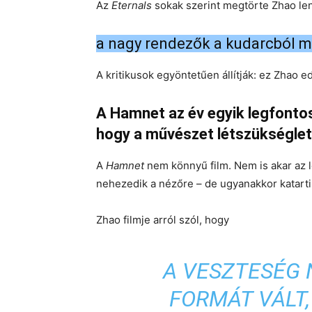
Az
Eternals
sokak szerint megtörte Zhao le
a nagy rendezők a kudarcból m
A kritikusok egyöntetűen állítják: ez Zhao 
A Hamnet az év egyik legfontos
hogy a művészet létszükséglet
A
Hamnet
nem könnyű film. Nem is akar az l
nehezedik a nézőre – de ugyanakkor katarti
Zhao filmje arról szól, hogy
A VESZTESÉG 
FORMÁT VÁLT,