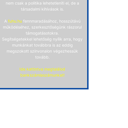
nem csak a politika lehetetleníti el, de a
társadalmi kihívások is.
A
fuhu.hu
fennmaradásához, hosszútávú
működéséhez, szerkesztőségünk rászorul
támogatásotokra.
Segítségetekkel lehetőség nyílik arra, hogy
munkánkat továbbra is az eddig
megszokott színvonalon végezhessük
tovább.
Ide kattintva megtalálod
bankszámlaszámunkat!