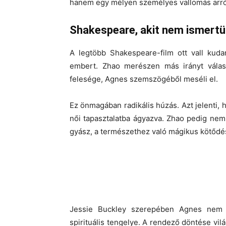
hanem egy
mélyen személyes vallomás arró
Shakespeare, akit nem ismertün
A legtöbb Shakespeare-film ott vall kuda
embert. Zhao merészen más irányt vála
felesége, Agnes szemszögéből
meséli el.
Ez önmagában radikális húzás. Azt jelenti,
női tapasztalatba ágyazva. Zhao pedig nem
gyász, a természethez való mágikus kötődés 
Jessie Buckley szerepében Agnes nem 
spirituális tengelye. A rendező döntése vil