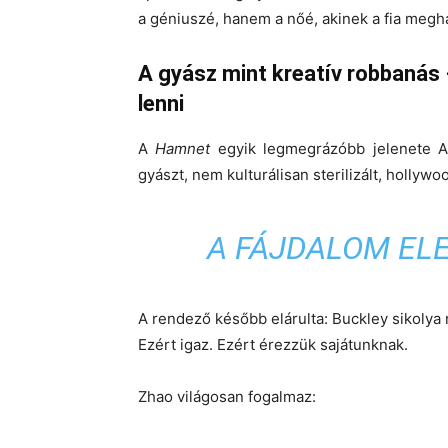
a géniuszé, hanem a nőé, akinek a fia megha
A gyász mint kreatív robbanás 
lenni
A
Hamnet
egyik legmegrázóbb jelenete Agn
gyászt, nem kulturálisan sterilizált, hollyw
A FÁJDALOM ELE
A rendező később elárulta: Buckley sikolya
Ezért igaz. Ezért érezzük sajátunknak.
Zhao világosan fogalmaz: