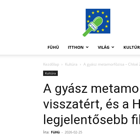
FüHü
FÜHÜ
ITTHON
VILÁG
KULTÚ
Kezdőlap
Kultúra
A gyász metamorfózisa – Chloé Z
Kultúra
A gyász metamor
visszatért, és a
legjelentősebb f
Írta:
FüHü
-
2026-02-25