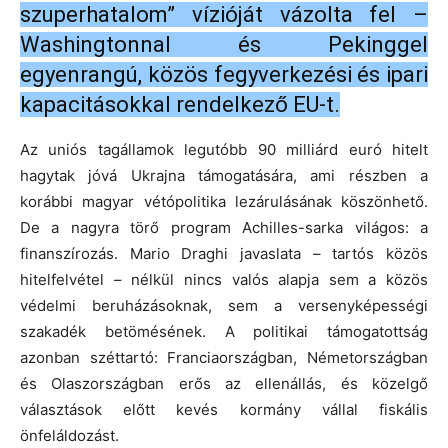
szuperhatalom” vízióját vázolta fel –
Washingtonnal és Pekinggel
egyenrangú, közös fegyverkezési és ipari
kapacitásokkal rendelkező EU-t.
Az uniós tagállamok legutóbb 90 milliárd euró hitelt
hagytak jóvá Ukrajna támogatására, ami részben a
korábbi magyar vétópolitika lezárulásának köszönhető.
De a nagyra törő program Achilles-sarka világos: a
finanszírozás. Mario Draghi javaslata – tartós közös
hitelfelvétel – nélkül nincs valós alapja sem a közös
védelmi beruházásoknak, sem a versenyképességi
szakadék betömésének. A politikai támogatottság
azonban széttartó: Franciaországban, Németországban
és Olaszországban erős az ellenállás, és közelgő
választások előtt kevés kormány vállal fiskális
önfeláldozást.