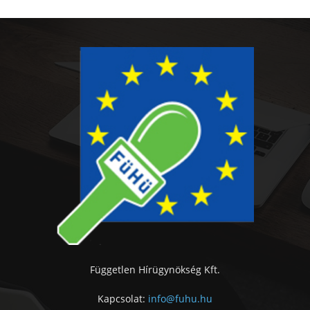
Független Hírügynökség Kft.
Kapcsolat:
info@fuhu.hu