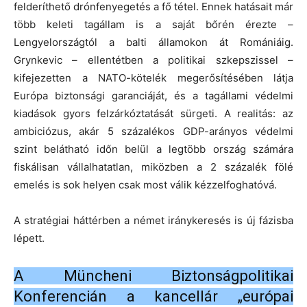
felderíthető drónfenyegetés a fő tétel. Ennek hatásait már
több keleti tagállam is a saját bőrén érezte –
Lengyelországtól a balti államokon át Romániáig.
Grynkevic – ellentétben a politikai szkepszissel –
kifejezetten a NATO-kötelék megerősítésében látja
Európa biztonsági garanciáját, és a tagállami védelmi
kiadások gyors felzárkóztatását sürgeti. A realitás: az
ambiciózus, akár 5 százalékos GDP-arányos védelmi
szint belátható időn belül a legtöbb ország számára
fiskálisan vállalhatatlan, miközben a 2 százalék fölé
emelés is sok helyen csak most válik kézzelfoghatóvá.
A stratégiai háttérben a német iránykeresés is új fázisba
lépett.
A Müncheni Biztonságpolitikai
Konferencián a kancellár „európai