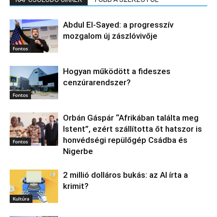
Abdul El‑Sayed: a progresszív
mozgalom új zászlóvivője
Fontos
Hogyan működött a fideszes
cenzúrarendszer?
Fontos
Orbán Gáspár “Afrikában találta meg
Istent”, ezért szállította őt hatszor is
honvédségi repülőgép Csádba és
Fontos
Nigerbe
2 millió dolláros bukás: az AI írta a
krimit?
Kultúra