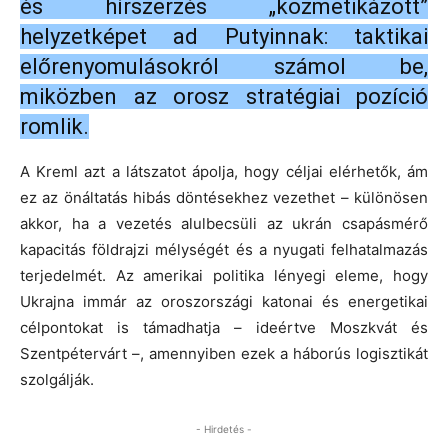
és hírszerzés „kozmetikázott”
helyzetképet ad Putyinnak: taktikai
előrenyomulásokról számol be,
miközben az orosz stratégiai pozíció
romlik.
A Kreml azt a látszatot ápolja, hogy céljai elérhetők, ám
ez az önáltatás hibás döntésekhez vezethet – különösen
akkor, ha a vezetés alulbecsüli az ukrán csapásmérő
kapacitás földrajzi mélységét és a nyugati felhatalmazás
terjedelmét. Az amerikai politika lényegi eleme, hogy
Ukrajna immár az oroszországi katonai és energetikai
célpontokat is támadhatja – ideértve Moszkvát és
Szentpétervárt –, amennyiben ezek a háborús logisztikát
szolgálják.
- Hirdetés -