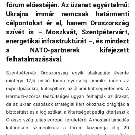
fórum előestéjén. Az üzenet egyértelmű:
Ukrajna immár nemcsak határmenti
célpontokat ér el, hanem Oroszország
szívét is – Moszkvát, Szentpétervárt,
energetikai infrastruktúrát –, és mindezt
a NATO-partnerek kifejezett
felhatalmazásával.
Szentpétervár Oroszország egyik olajkapuja: évente
mintegy 12,5 millió tonna nyersolaj áramlik innen az
exportpiacokra, kulcspillére az állami költségvetésnek. A
Hormuzi-szoros feszültségei ugyan felhajtják az árakat,
de az ukrán csapások stratégiai kárt okoznak: drágítják a
biztosítást és a logisztikát, a kitettséget pedig kiterjesztik
Oroszország teljes európai területére. A mostani támadás
különösen szimbolikus: a fórum központja alig 20