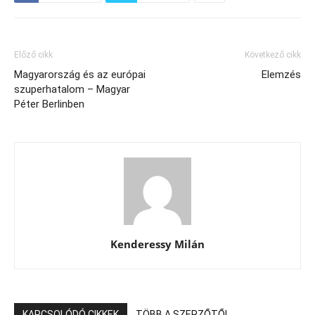
Előző cikk
Következő cikk
Magyarország és az európai
Elemzés
szuperhatalom – Magyar
Péter Berlinben
Kenderessy Milán
KAPCSOLÓDÓ CIKKEK
TÖBB A SZERZŐTŐL