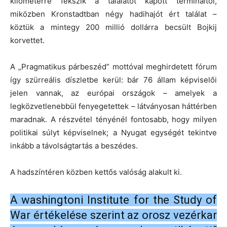
kilométerre fekszik a találatot kapott termináltól,
miközben Kronstadtban négy hadihajót ért találat –
köztük a mintegy 200 millió dollárra becsült Bojkij
korvettet.
A „Pragmatikus párbeszéd” mottóval meghirdetett fórum
így szürreális díszletbe kerül: bár 76 állam képviselői
jelen vannak, az európai országok – amelyek a
legközvetlenebbül fenyegetettek – látványosan háttérben
maradnak. A részvétel tényénél fontosabb, hogy milyen
politikai súlyt képviselnek; a Nyugat egységét tekintve
inkább a távolságtartás a beszédes.
A hadszíntéren közben kettős valóság alakult ki.
A washingtoni Institute for the Study of
War értékelése szerint az orosz vezérkar