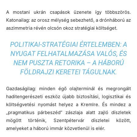
A mostani ukrán csapások üzenete így többszörös.
Katonailag: az orosz mélység sebezhető, a drónháború az
aszimmetria révén olcsón okoz stratégiai költséget.
POLITIKAI-STRATÉGIAI ÉRTELEMBEN: A
NYUGAT FELHATALMAZÁSA VALÓS, ÉS
NEM PUSZTA RETORIKA – A HÁBORÚ
FÖLDRAJZI KERETEI TÁGULNAK.
Gazdaságilag: minden égő olajterminál és megrongált
haditengerészeti eszköz újabb biztosítási, logisztikai és
költségvetési nyomást helyez a Kremlre. És mindez a
„pragmatikus párbeszéd” zászlaja alatt zajló díszletek
mögött történik, Szentpétervár díszletei között,
amelyeket a háború immár közvetlenül is elér.