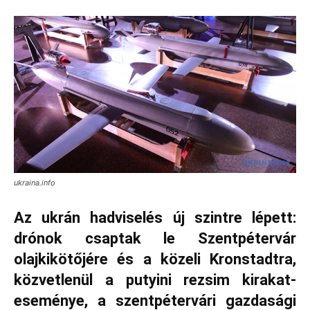
ukraina.info
Az ukrán hadviselés új szintre lépett:
drónok csaptak le Szentpétervár
olajkikötőjére és a közeli Kronstadtra,
közvetlenül a putyini rezsim kirakat-
eseménye, a szentpétervári gazdasági