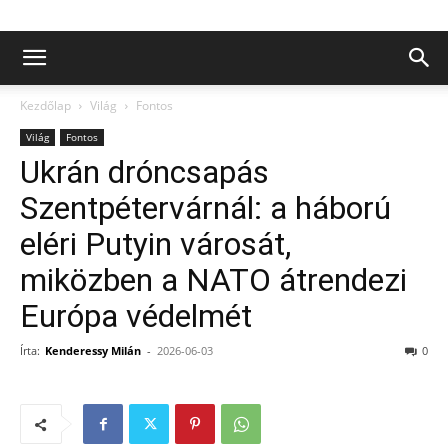
Kezdőlap
Világ
Fontos
Világ
Fontos
Ukrán dróncsapás
Szentpétervárnál: a háború
eléri Putyin városát,
miközben a NATO átrendezi
Európa védelmét
Írta:
Kenderessy Milán
-
2026-06-03
0