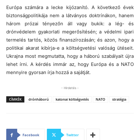
Európa számára a lecke kijózanító. A következő évek
biztonságpolitikája nem a látványos doktrínákon, hanem
három prózai tényezőn áll vagy bukik: a lég- és
drónvédelem gyakorlati megerősítésén; a védelmi ipari
termelés tartós, közös finanszírozásán; és azon, hogy a
politikai akarat kibírja-e a költségvetési valóság ütéseit.
Ukrajna most megmutatta, hogy a háború szabályait újra
lehet írni. A kérdés immár az, hogy Európa és a NATO
mennyire gyorsan írja hozzá a sajátját.
- Hirdetés -
CÍMKÉK
drónháború
katonai költségvetés
NATO
stratégia
Facebook
Twitter