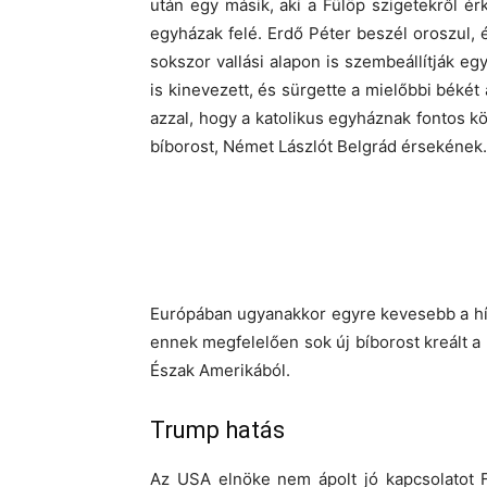
után egy másik, aki a Fülöp szigetekről ér
egyházak felé. Erdő Péter beszél oroszul, é
sokszor vallási alapon is szembeállítják eg
is kinevezett, és sürgette a mielőbbi békét 
azzal, hogy a katolikus egyháznak fontos kö
bíborost, Német Lászlót Belgrád érsekének.
Európában ugyanakkor egyre kevesebb a hí
ennek megfelelően sok új bíborost kreált a
Észak Amerikából.
Trump hatás
Az USA elnöke nem ápolt jó kapcsolatot F