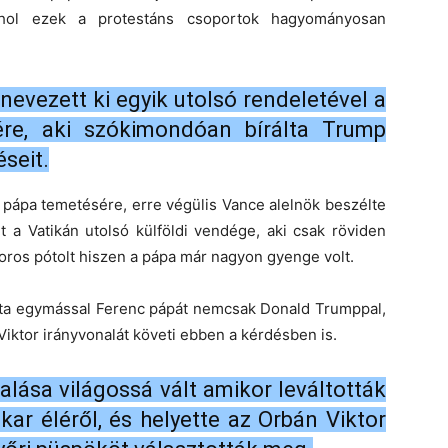
ahol ezek a protestáns csoportok hagyományosan
nevezett ki egyik utolsó rendeletével a
re, aki szókimondóan bírálta Trump
seit.
pápa temetésére, erre végülis Vance alelnök beszélte
olt a Vatikán utolsó külföldi vendége, aki csak röviden
íboros pótolt hiszen a pápa már nagyon gyenge volt.
otta egymással Ferenc pápát nemcsak Donald Trumppal,
Viktor irányvonalát követi ebben a kérdésben is.
alása világossá vált amikor leváltották
kar éléről, és helyette az Orbán Viktor