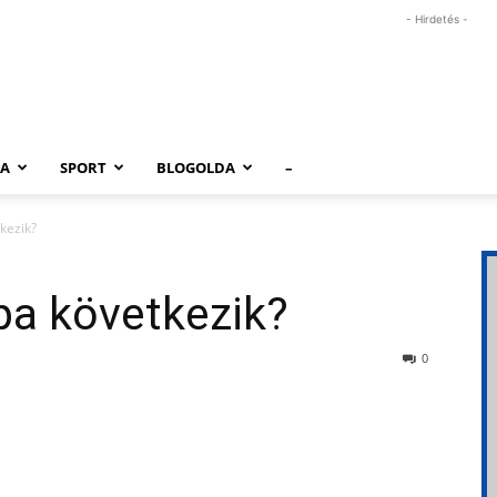
- Hirdetés -
RA
SPORT
BLOGOLDA
–
kezik?
pa következik?
0