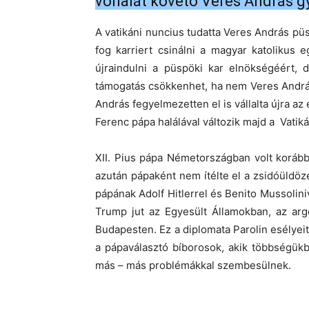
vonalát követő Veres András g
A vatikáni nuncius tudatta Veres András p
fog karriert csinálni a magyar katolikus
újraindulni a püspöki kar elnökségéért, 
támogatás csökkenhet, ha nem Veres András
András fegyelmezetten el is vállalta újra 
Ferenc pápa halálával változik majd a Vatiká
XII. Pius pápa Németországban volt korább
azután pápaként nem ítélte el a zsidóüldözés
pápának Adolf Hitlerrel és Benito Mussolini
Trump jut az Egyesült Államokban, az arg
Budapesten. Ez a diplomata Parolin esélyeit
a pápaválasztó bíborosok, akik többségük
más – más problémákkal szembesülnek.