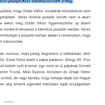
yőri püspököt választották meg.
üspökkel, hogy Orbán Viktor vonalának követésével nem
 egyházban. Veres András püspök emiatt nem is akart
de ekkor meg Orbán Viktor figyelmeztette: az állami
 vonala érvényesül a katolikus püspöki karban. Veres
az elnökséget a püspöki karban abban a reményben, hogy
n irányvonala.
an nuncius, majd pedig Segretario a Vatikánban, ahol
t. Ezzel foltot ejtett a pápai paláston. Ahogy XII. Pius
vel kellett szót értenie, úgy most az új pápának Donald
entin Trump, Milei Buenos Airesben és Orbán Viktor
 erősíti, de nagy kérdés, hogy miképp látják ezt maguk
ben alig ismerik egymást miközben saját országukban
- Hirdetés -