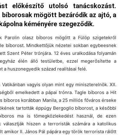
st előkészítő utolsó tanácskozást.
 bíborosak mögött bezáródik az ajtó, a
s-kápolna kéményére szegeződik.
k Parolin olasz bíboros mögött a Fülöp szigetekről
le bíborost. Mindkettőjük nézetei sokban egybeesnek
ett Szent Péter trónjára. 12 éves uralkodása folyamán
egyház élén álló testületbe, ezzel megerősítette a
nt a huszonegyedik század realitásai felé.
 Vatikánban vagyis olyan mint egy miniszterelnök. XII.
ségből emelkedett a pápai trónra. Tagle bíboros a Hit
es bíboros korábban Manila, a 25 milliós főváros érseke
ökének tartották éppúgy Bergoglio bíborost, a későbbi
bíboros ma is tömegközlekedést használ, de ezen
k választják hiszen a terroristák számára a katolikus
t amikor II. János Pál pápára egy török terrorista rálőtt