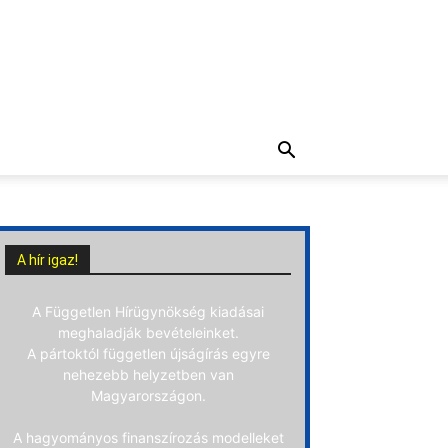
A hír igaz!
A Független Hírügynökség kiadásai
meghaladják bevételeinket.
A pártoktól független újságírás egyre
nehezebb helyzetben van
Magyarországon.
A hagyományos finanszírozás modelleket