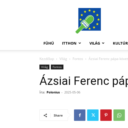
FüHü
FÜHÜ
ITTHON
VILÁG
KULTÚ
Kezdőlap
Világ
Fontos
Ázsiai Ferenc pápa követ
Világ
Fontos
Ázsiai Ferenc pá
Írta:
Polonius
-
2025-05-06
Share