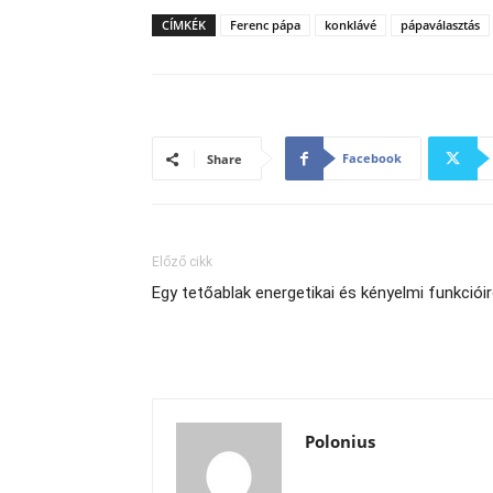
CÍMKÉK
Ferenc pápa
konklávé
pápaválasztás
Facebook
Share
Előző cikk
Egy tetőablak energetikai és kényelmi funkcióir
Polonius