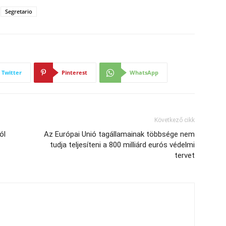
Segretario
Twitter
Pinterest
WhatsApp
Következő cikk
ól
Az Európai Unió tagállamainak többsége nem
tudja teljesíteni a 800 milliárd eurós védelmi
tervet