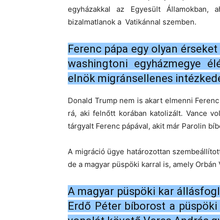
egyházakkal az Egyesült Államokban, 
bizalmatlanok a Vatikánnal szemben.
Ferenc pápa egy olyan érseket 
washingtoni egyházmegye élé
elnök migránsellenes intézkedé
Donald Trump nem is akart elmenni Ferenc 
rá, aki felnőtt korában katolizált. Vance v
tárgyalt Ferenc pápával, akit már Parolin b
A migráció ügye határozottan szembeállít
de a magyar püspöki karral is, amely Orbán 
A magyar püspöki kar állásfogl
Erdő Péter bíborost a püspöki 