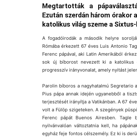
Megtartották a pápaválasztá
Ezután szerdán három órakor a
katolikus világ szeme a Sixtu
A fogadóirodák a második helyre soroljá
Rómába érkezett 67 éves Luis Antonio Tag
Ferenc pápával, aki Latin Amerikából érkez
sok új bíborost nevezett ki a katolikus 
progresszív irányvonalat, amely nyitást jele
Parolin bíboros a nagyhatalmú Segretario a
Pius pápa annak idején ugyanebből a tiszt
terjesztését irányítja a Vatikánban. A 67 év
volt a Fülöp szigeteken. A szegények püsp
Ferenc pápát Buenos Airesben. Tagle 
nyilvánvalóan változtatnia kell, ha pápána
egyház feje fontos célszemély. Ez ki is derül