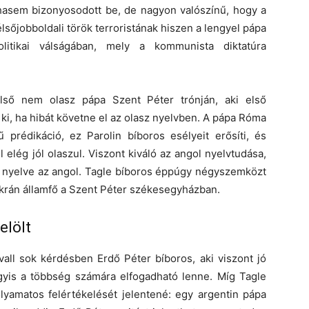
hasem bizonyosodott be, de nagyon valószínű, hogy a
lsőjobboldali török terroristának hiszen a lengyel pápa
olitikai válságában, mely a kommunista diktatúra
első nem olasz pápa Szent Péter trónján, aki első
 ki, ha hibát követne el az olasz nyelvben. A pápa Róma
 prédikáció, ez Parolin bíboros esélyeit erősíti, és
elég jól olaszul. Viszont kiváló az angol nyelvtudása,
a nyelve az angol. Tagle bíboros éppúgy négyszemközt
ukrán államfő a Szent Péter székesegyházban.
elölt
all sok kérdésben Erdő Péter bíboros, aki viszont jó
gyis a többség számára elfogadható lenne. Míg Tagle
lyamatos felértékelését jelentené: egy argentin pápa