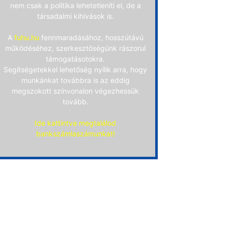
nem csak a politika lehetetleníti el, de a
társadalmi kihívások is.
A
fuhu.hu
fennmaradásához, hosszútávú
működéséhez, szerkesztőségünk rászorul
támogatásotokra.
Segítségetekkel lehetőség nyílik arra, hogy
munkánkat továbbra is az eddig
megszokott színvonalon végezhessük
tovább.
Ide kattintva megtalálod
bankszámlaszámunkat!