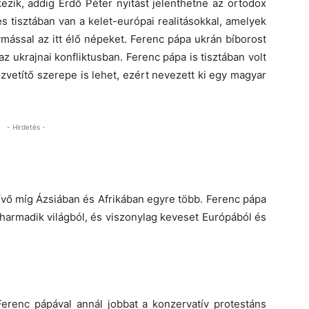
kezik, addig Erdő Péter nyitást jelenthetne az ortodox
s tisztában van a kelet-európai realitásokkal, amelyek
ymással az itt élő népeket. Ferenc pápa ukrán bíborost
az ukrajnai konfliktusban. Ferenc pápa is tisztában volt
zvetítő szerepe is lehet, ezért nevezett ki egy magyar
- Hirdetés -
vő míg Ázsiában és Afrikában egyre több. Ferenc pápa
 harmadik világból, és viszonylag keveset Európából és
erenc pápával annál jobbat a konzervatív protestáns