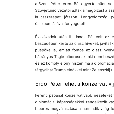
a Szent Péter téren. Bár egyértelműen so
Szovjetunió vezetői adták a megbízást a szé
kulcsszerepet játszott Lengyelország p
összeomlásával fenyegetett.
Évszázadok után II. János Pál volt az 
beszédében kérte az olasz híveket: javítsák
püspöke is, emiatt fontos az olasz nyelvű
hátrányos Tagle bíborosnak, aki nem beszél 
és ez komoly előny hiszen ma a diplomáci
tárgyalhat Trump elnökkel mint Zelenszkij 
Erdő Péter lehet a konzervatív j
Ferenc pápánál konzervatívabb nézeteket v
diplomáciai képességekkel rendelkezik va
bíboros megválasztása a harmadik világ fo