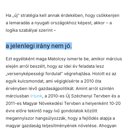
Ha „új” stratégia kell annak érdekében, hogy csökkenjen
a lemaradás a nyugati országokhoz képest, akkor – a
logika szabályai szerint –
a jelenlegi irány nem jó.
Ezt egyébként maga Matolcsy ismerte be, amikor március
elején arról beszélt, hogy az idei év feladata lesz
„versenyképességi fordulat” végrehajtása. Holott ez az
egyik kulcsmondat, ami végigkísérte a 2010 óta
érvényben lévő gazdaságpolitikát. Amint arról szintén
márciusban
írtunk
, a 2010-es Új Széchenyi Tervben és a
2011-es Magyar Növekedési Tervben a helyenként 10-20
évre előre tekintő nagy ívű gondolatok között
megannyiszor hangsúlyozzák, hogy a fejlődés alapja a
magyar gazdaság teljesítményének növelése. Ahogyan