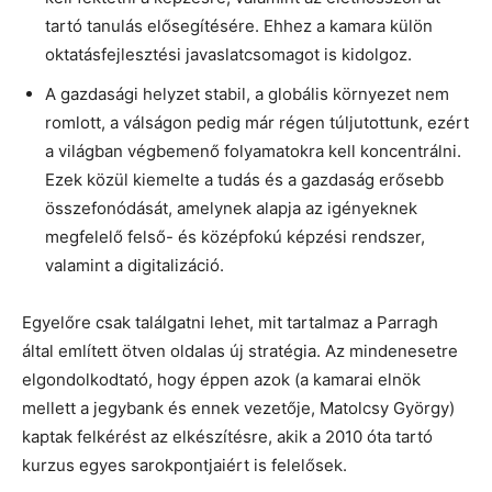
tartó tanulás elősegítésére. Ehhez a kamara külön
oktatásfejlesztési javaslatcsomagot is kidolgoz.
A gazdasági helyzet stabil, a globális környezet nem
romlott, a válságon pedig már régen túljutottunk, ezért
a világban végbemenő folyamatokra kell koncentrálni.
Ezek közül kiemelte a tudás és a gazdaság erősebb
összefonódását, amelynek alapja az igényeknek
megfelelő felső- és középfokú képzési rendszer,
valamint a digitalizáció.
Egyelőre csak találgatni lehet, mit tartalmaz a Parragh
által említett ötven oldalas új stratégia. Az mindenesetre
elgondolkodtató, hogy éppen azok (a kamarai elnök
mellett a jegybank és ennek vezetője, Matolcsy György)
kaptak felkérést az elkészítésre, akik a 2010 óta tartó
kurzus egyes sarokpontjaiért is felelősek.