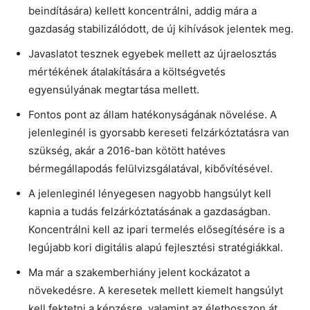
beindítására) kellett koncentrálni, addig mára a
gazdaság stabilizálódott, de új kihívások jelentek meg.
Javaslatot tesznek egyebek mellett az újraelosztás
mértékének átalakítására a költségvetés
egyensúlyának megtartása mellett.
Fontos pont az állam hatékonyságának növelése. A
jelenleginél is gyorsabb kereseti felzárkóztatásra van
szükség, akár a 2016-ban kötött hatéves
bérmegállapodás felülvizsgálatával, kibővítésével.
A jelenleginél lényegesen nagyobb hangsúlyt kell
kapnia a tudás felzárkóztatásának a gazdaságban.
Koncentrálni kell az ipari termelés elősegítésére is a
legújabb kori digitális alapú fejlesztési stratégiák­kal.
Ma már a szakemberhiány jelent kockázatot a
növekedésre. A keresetek mellett kiemelt hangsúlyt
kell fektetni a képzésre, valamint az élethosszon át