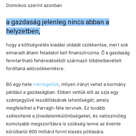
Domokos szerint azonban
a gazdaság jelenleg nincs abban a
helyzetben,
hogy a költségvetés kiadási oldalát csökkentse, mert sok
elmaradt állami feladatot kell finanszíroznia. Ő a gazdaság
fenntartható fehéredéséből származó többletbevételt
fordítaná adócsökkentésre.
Bő egy hete
mérlegeltük
, milyen irányt vehet a kormány
például a gazdaságban. Ebben vettük elő az szja egy
számjegyűvé leszállításának lehetőségét, amely
megfelelhet a Parragh-féle tervnek. Ez tovább
szélesítené a jövedelemkülönbségeket, és valószínűleg
komolyabb megszorításra is szükség lenne az évente
körülbelül 600 milliárd forint kiesés pótlására.