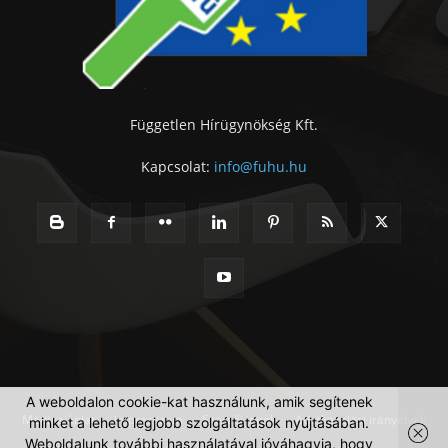
Független Hírügynökség Kft.
Kapcsolat:
info@fuhu.hu
A weboldalon cookie-kat használunk, amik segítenek
Médiaajánlat
Impresszum
Szerzői jogok
Adatkezelési irányelvek
minket a lehető legjobb szolgáltatások nyújtásában.
Weboldalunk további használatával jóváhagyja, hogy