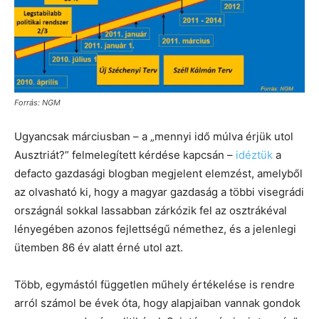
Forrás: NGM
Ugyancsak márciusban – a „mennyi idő múlva érjük utol
Ausztriát?” felmelegített kérdése kapcsán –
idéztük
a
defacto gazdasági blogban megjelent elemzést, amelyből
az olvasható ki, hogy a magyar gazdaság a többi visegrádi
országnál sokkal lassabban zárkózik fel az osztrákéval
lényegében azonos fejlettségű némethez, és a jelenlegi
ütemben 86 év alatt érné utol azt.
Több, egymástól független műhely értékelése is rendre
arról számol be évek óta, hogy alapjaiban vannak gondok