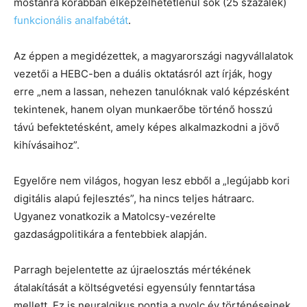
mostanra korábban elképzelhetetlenül sok (25 százalék)
funkcionális analfabétát
.
Az éppen a megidézettek, a magyarországi nagyvállalatok
vezetői a HEBC-ben a duális oktatásról azt írják, hogy
erre „nem a lassan, nehezen tanulóknak való képzésként
tekintenek, hanem olyan munkaerőbe történő hosszú
távú befektetésként, amely képes alkalmazkodni a jövő
kihívásaihoz”.
Egyelőre nem világos, hogyan lesz ebből a „legújabb kori
digitális alapú fejlesztés”, ha nincs teljes hátraarc.
Ugyanez vonatkozik a Matolcsy-vezérelte
gazdaságpolitikára a fentebbiek alapján.
Parragh bejelentette az újraelosztás mértékének
átalakítását a költségvetési egyensúly fenntartása
mellett. Ez is neuralgikus pontja a nyolc év történéseinek.