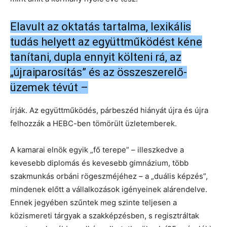
Elavult az oktatás tartalma, lexikális
tudás helyett az együttműködést kéne
tanítani, dupla ennyit költeni rá, az
„újraiparosítás” és az összeszerelő-
üzemek tévút –
írják. Az együttműködés, párbeszéd hiányát újra és újra
felhozzák a HEBC-ben tömörült üzletemberek.
A kamarai elnök egyik „fő terepe” – illeszkedve a
kevesebb diplomás és kevesebb gimnázium, több
szakmunkás orbáni rögeszméjéhez – a „duális képzés”,
mindenek előtt a vállalkozások igényeinek alárendelve.
Ennek jegyében szűntek meg szinte teljesen a
közismereti tárgyak a szakképzésben, s regisztráltak