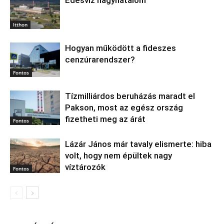
Itthon
Hogyan működött a fideszes
cenzúrarendszer?
Fontos
Tízmilliárdos beruházás maradt el
Pakson, most az egész ország
fizetheti meg az árát
Fontos
Lázár János már tavaly elismerte: hiba
volt, hogy nem épültek nagy
víztározók
Fontos