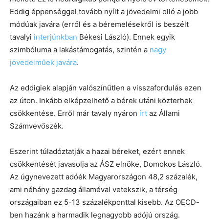
Eddig éppenséggel tovább nyílt a jövedelmi olló a jobb
módúak javára (erről és a béremelésekről is beszélt
tavalyi
interjúnkban
Békesi László). Ennek egyik
szimbóluma a lakástámogatás, szintén a
nagy
jövedelműek javára
.
Az eddigiek alapján valószínűtlen a visszafordulás ezen
az úton. Inkább elképzelhető a bérek utáni közterhek
csökkentése. Erről már tavaly nyáron
írt
az Állami
Számvevőszék.
Eszerint túladóztatják a hazai béreket, ezért ennek
csökkentését javasolja az ÁSZ elnöke, Domokos László.
Az úgynevezett adóék Magyarországon 48,2 százalék,
ami néhány gazdag államéval vetekszik, a térség
országaiban ez 5-13 százalékponttal kisebb. Az OECD-
ben hazánk a harmadik legnagyobb adójú ország.