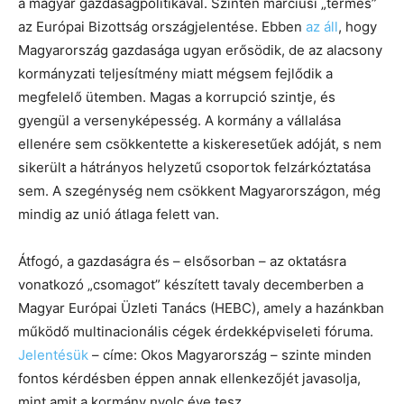
a magyar gazdaságpolitikával. Szintén márciusi „termés”
az Európai Bizottság országjelentése. Ebben
az áll
, hogy
Magyarország gazdasága ugyan erősödik, de az alacsony
kormányzati teljesítmény miatt mégsem fejlődik a
megfelelő ütemben. Magas a korrupció szintje, és
gyengül a versenyképesség. A kormány a vállalása
ellenére sem csökkentette a kiskeresetűek adóját, s nem
sikerült a hátrányos helyzetű csoportok felzárkóztatása
sem. A szegénység nem csökkent Magyarországon, még
mindig az unió átlaga felett van.
Átfogó, a gazdaságra és – elsősorban – az oktatásra
vonatkozó „csomagot” készített tavaly decemberben a
Magyar Európai Üzleti Tanács (HEBC), amely a hazánkban
működő multinacionális cégek érdekképviseleti fóruma.
Jelentésük
– címe: Okos Magyarország – szinte minden
fontos kérdésben éppen annak ellenkezőjét javasolja,
mint amit a kormány nyolc éve tesz.