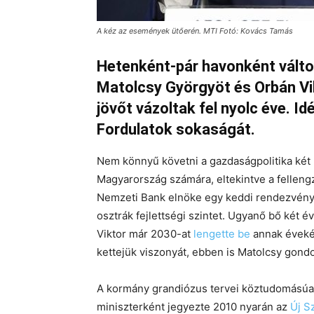
A kéz az események ütőerén. MTI Fotó: Kovács Tamás
Hetenként-pár havonként változó
Matolcsy Györgyöt és Orbán Vik
jövőt vázoltak fel nyolc éve. I
Fordulatok sokaságát.
Nem könnyű követni a gazdaságpolitika két ku
Magyarország számára, eltekintve a felleng
Nemzeti Bank elnöke egy keddi rendezvén
osztrák fejlettségi szintet. Ugyanő bő két
Viktor már 2030-at
lengette be
annak évekén
kettejük viszonyát, ebben is Matolcsy gondo
A kormány grandiózus tervei köztudomásúa
miniszterként jegyezte 2010 nyarán az
Új S