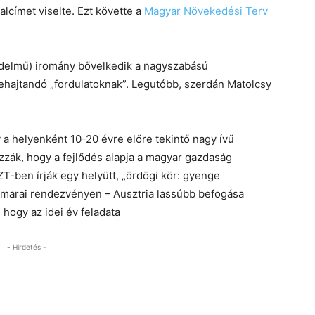
alcímet viselte. Ezt követte a
Magyar Növekedési Terv
jedelmű) iromány bővelkedik a nagyszabású
ehajtandó „fordulatoknak”. Legutóbb, szerdán Matolcsy
.
 helyenként 10-20 évre előre tekintő nagy ívű
zák, hogy a fejlődés alapja a magyar gazdaság
-ben írják egy helyütt, „ördögi kör: gyenge
marai rendezvényen – Ausztria lassúbb befogása
 hogy az idei év feladata
- Hirdetés -