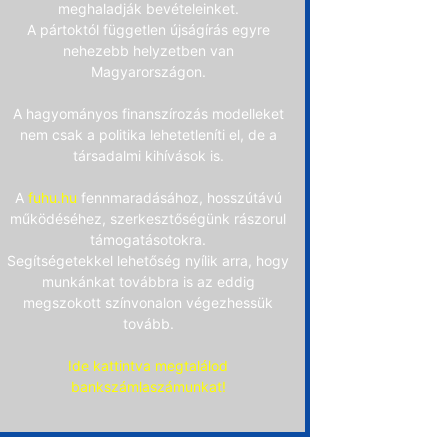
meghaladják bevételeinket.
A pártoktól független újságírás egyre
nehezebb helyzetben van
Magyarországon.
A hagyományos finanszírozás modelleket
nem csak a politika lehetetleníti el, de a
társadalmi kihívások is.
A
fuhu.hu
fennmaradásához, hosszútávú
működéséhez, szerkesztőségünk rászorul
támogatásotokra.
Segítségetekkel lehetőség nyílik arra, hogy
munkánkat továbbra is az eddig
megszokott színvonalon végezhessük
tovább.
Ide kattintva megtalálod
bankszámlaszámunkat!