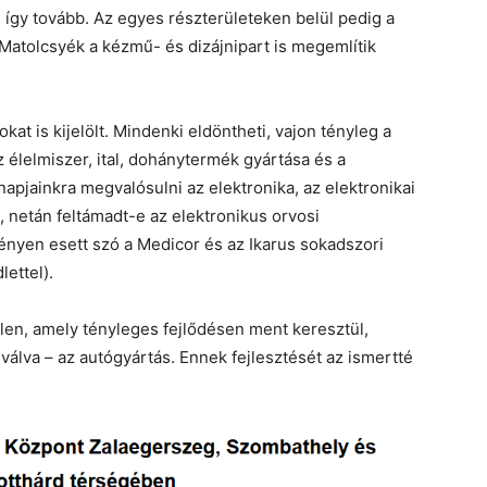
 így tovább. Az egyes részterületeken belül pedig a
atolcsyék a kézmű- és dizájnipart is megemlítik
at is kijelölt. Mindenki eldöntheti, vajon tényleg a
 élelmiszer, ital, dohánytermék gyártása és a
 napjainkra megvalósulni az elektronika, az elektronikai
, netán feltámadt-e az elektronikus orvosi
nyen esett szó a Medicor és az Ikarus sokadszori
ettel).
tlen, amely tényleges fejlődésen ment keresztül,
álva – az autógyártás. Ennek fejlesztését az ismertté