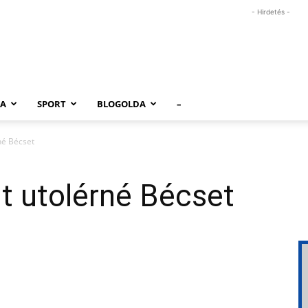
- Hirdetés -
RA
SPORT
BLOGOLDA
–
né Bécset
t utolérné Bécset