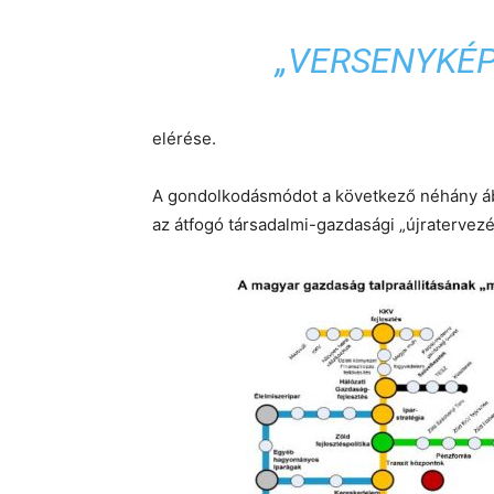
„VERSENYKÉP
elérése.
A gondolkodásmódot a következő néhány ábr
az átfogó társadalmi-gazdasági „újratervezé