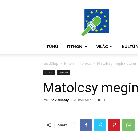
FüHü
FÜHÜ
ITTHON
VILÁG
KULTÚ
Kezdőlap
Itthon
Fontos
Matolcsy megint utolér
Itthon
Fontos
Matolcsy megin
Írta:
Bak Mihály
-
2018-03-07
0
Share