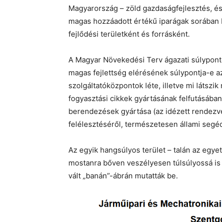
Magyarország – zöld gazdaságfejlesztés, és
magas hozzáadott értékű iparágak sorában M
fejlődési területként és forrásként.
A Magyar Növekedési Terv ágazati súlypontok
magas fejlettség elérésének súlypontja-e az
szolgáltatóközpontok léte, illetve mi látszik
fogyasztási cikkek gyártásának felfutásában
berendezések gyártása (az idézett rendezvé
felélesztéséről, természetesen állami segédl
Az egyik hangsúlyos terület – talán az egye
mostanra bőven veszélyesen túlsúlyossá is v
vált „banán”-ábrán mutatták be.