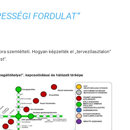
ESSÉGI FORDULAT”
a szemlélteti. Hogyan képzelték el „tervezőasztalon”
st”.