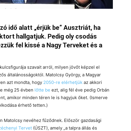
 idő alatt „érjük be” Ausztriát, ha
tort hallgatjuk. Pedig oly csodás
dézzük fel kissé a Nagy Terveket és a
lcsfigurája szavait arról, milyen jövőt képzel el
zős általánosságoktól. Matolcsy György, a Magyar
yen azt mondta, hogy
2050-re elérhetjük
az akkori
 éve még 25 évben
lőtte be
ezt, alig fél éve pedig Orbán
t, amikor minden téren le is hagyjuk őket. (Ismerve
lkodása érhető tetten.)
n Matolcsy nevéhez fűződnek. Először gazdasági
zéchenyi Tervet
(ÚSZT), amely „a talpra állás és