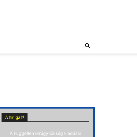
A hír igaz!
A Független Hírügynökség kiadásai