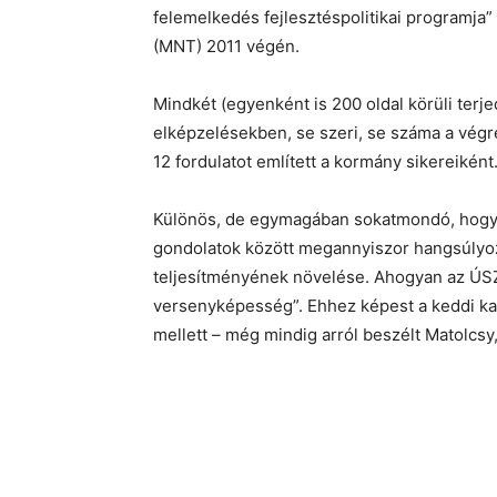
felemelkedés fejlesztéspolitikai programja” 
(MNT) 2011 végén.
Mindkét (egyenként is 200 oldal körüli ter
elképzelésekben, se szeri, se száma a végr
12 fordulatot említett a kormány sikereiként
Különös, de egymagában sokatmondó, hogy a
gondolatok között megannyiszor hangsúlyoz
teljesítményének növelése. Ahogyan az ÚSZT
versenyképesség”. Ehhez képest a keddi ka
mellett – még mindig arról beszélt Matolcsy,