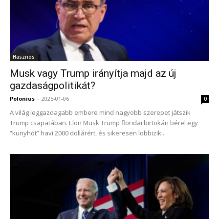
Hasznos
Musk vagy Trump irányítja majd az új
gazdaságpolitikát?
Polonius
-
2025-01-06
0
A világ leggazdagabb embere mind nagyobb szerepet játszik
Trump csapatában. Elon Musk Trump floridai birtokán bérel egy
“kunyhót” havi 2000 dollárért, és sikeresen lobbizik...