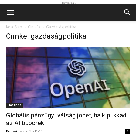
- Hirdetés -
Kezdőlap
Címkék
Gazdaságpolitika
Címke: gazdaságpolitika
Hasznos
Globális pénzügyi válság jöhet, ha kipukkad
az AI buborék
Polonius
-
2025-11-19
0