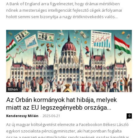
A Bank of England arra figyelmeztet, hogy drámai mértékben
nőnek a mesterséges intelligenciát fejlesztő cégek árfolyamai
holott semmi sem bizonyítja a nagy értéknövekedés valós...
Itthon
Az Orbán kormányok hat hibája, melyek
miatt az EU legszegényebb országa...
Kenderessy Milán
-
2025-06-21
0
Az új magyar költségvetést elemezte a Facebookon Békesi László
egykori szocialista pénzügyminiszter, aki hat pontban foglalta
össze a nemzeti együttműködés rendszerének gazdaságpolitikai