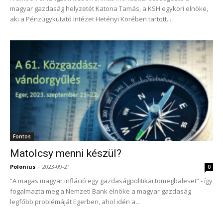
magyar gazdaság helyzetét Katona Tamás, a KSH egykori elnöke,
aki a Pénzügykutató Intézet Hetényi Körében tartott...
Fontos
Matolcsy menni készül?
Polonius
-
2023-09-21
0
“A magas magyar infláció egy gazdaságpolitikai tömegbaleset” - így
fogalmazta meg a Nemzeti Bank elnöke a magyar gazdaság
legfőbb problémáját Egerben, ahol idén a...