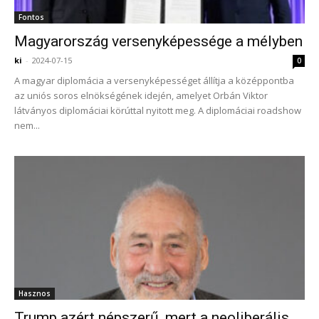
Fontos
Magyarország versenyképessége a mélyben
ki
-
2024-07-15
0
A magyar diplomácia a versenyképességet állítja a középpontba
az uniós soros elnökségének idején, amelyet Orbán Viktor
látványos diplomáciai körúttal nyitott meg. A diplomáciai roadshow
nem...
Hasznos
Trump azért népszerű, mert a neoliberális