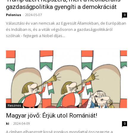
gazdaságpolitika gyengíti a demokráciát
Polonius
-
2024-05-07
0
Választási év van nemcsak az Egyesült Államokban, de Európában
és Indiában is, és a viták végsősoron a gazdaságpolitikáról
szólnak - fejtegeti a Nobel díjas...
Hasznos
Magyar jövő: Érjük utol Romániát!
ki
-
2024-04-09
0
A címben elhangzott kissé ironikus mondattal összegezte a