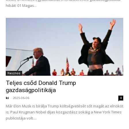
hibáit: 01 Magas...
Hasznos
Teljes csőd Donald Trump
gazdaságpolitikája
ki
-
2025-06-06
0
Már Elon Musk is bírálja Trump költségvetését sőt magát az elnököt
is. Paul Krugman Nobel díjas közgazdász sokáig a New York Times
publicistája volt....