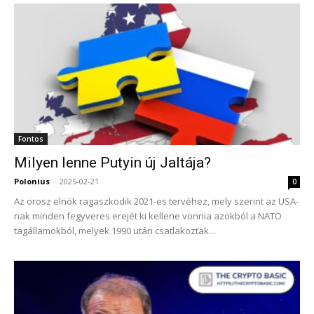
Fontos
Milyen lenne Putyin új Jaltája?
Polonius
-
2025-02-21
0
Az orosz elnök ragaszkodik 2021-es tervéhez, mely szerint az USA-
nak minden fegyveres erejét ki kellene vonnia azokból a NATO
tagállamokból, melyek 1990 után csatlakoztak...