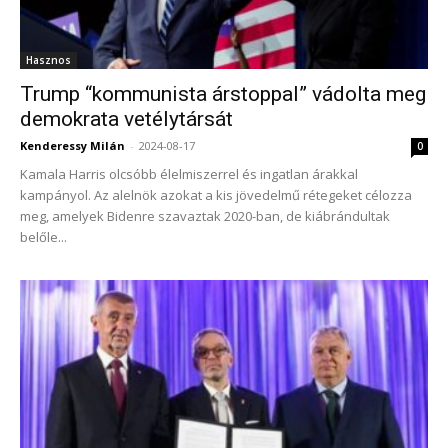
Hasznos
Trump “kommunista árstoppal” vádolta meg
demokrata vetélytársát
Kenderessy Milán
-
2024-08-17
0
Kamala Harris olcsóbb élelmiszerrel és ingatlan árakkal
kampányol. Az alelnök azokat a kis jövedelmű rétegeket célozza
meg, amelyek Bidenre szavaztak 2020-ban, de kiábrándultak
belőle...