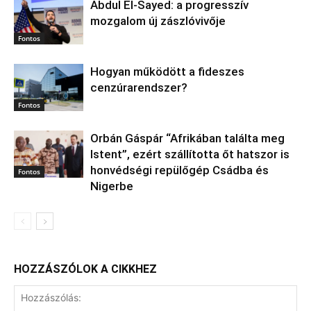
Abdul El‑Sayed: a progresszív
mozgalom új zászlóvivője
Fontos
Hogyan működött a fideszes
cenzúrarendszer?
Fontos
Orbán Gáspár “Afrikában találta meg
Istent”, ezért szállította őt hatszor is
honvédségi repülőgép Csádba és
Fontos
Nigerbe
HOZZÁSZÓLOK A CIKKHEZ