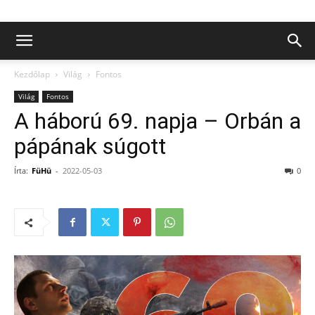
Kezdőlap
Világ
Fontos
Világ
Fontos
A háború 69. napja – Orbán a
pápának súgott
Írta:
FüHü
-
2022-05-03
0