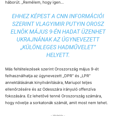
háborút. „Remélem, hogy igen…
EHHEZ KÉPEST A CNN INFORMÁCIÓI
SZERINT VLAGYIMIR PUTYIN OROSZ
ELNÖK MÁJUS 9-ÉN HADAT ÜZENHET
UKRAJNÁNAK AZ ÚGYNEVEZETT
„KÜLÖNLEGES HADMŰVELET”
HELYETT.
Más feltételezések szerint Oroszország május 9-ét
felhasználhatja az úgynevezett „DPR” és „LPR”
annektálásának kinyilvánítására, Mariupol teljes
ellenőrzésére és az Odesszára irányuló offenzíva
fokozására. Ez lehetővé tenné Oroszország számára,
hogy növelje a sorkatonák számát, amit most nem tehet.
- Hirdetés -