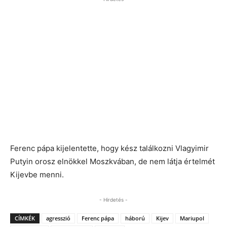
Ferenc pápa kijelentette, hogy kész találkozni Vlagyimir
Putyin orosz elnökkel Moszkvában, de nem látja értelmét
Kijevbe menni.
- Hirdetés -
CÍMKÉK
agresszió
Ferenc pápa
háború
Kijev
Mariupol