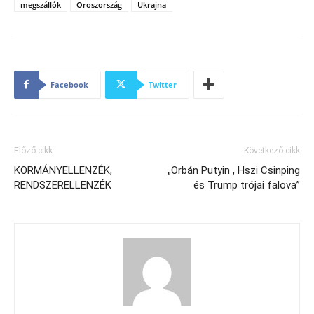
megszállók
Oroszország
Ukrajna
Facebook
Twitter
Előző cikk
Következő cikk
KORMÁNYELLENZÉK,
„Orbán Putyin , Hszi Csinping
RENDSZERELLENZÉK
és Trump trójai falova”