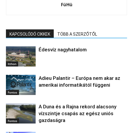
FüHü
KAPCSOLÓDÓ CIKKEK
TÖBB A SZERZŐTŐL
Édesvíz nagyhatalom
Itthon
Adieu Palantir – Európa nem akar az
amerikai informatikától függeni
Fontos
A Duna és a Rajna rekord alacsony
vízszintje csapás az egész uniós
gazdaságra
Fontos