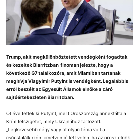
Trump, akit megkülönböztetett vendégként fogadtak
és kezeltek Biarritzban finoman jelezte, hogy a
következő G7 találkozóra, amit Miamiban tartanak
meghívja Vlagyimir Putyint is vendégként. Legalábbis
erről beszélt az Egyesült Államok elnöke a záró
sajtóértekezleten Biarritzban.
Öt éve tették ki Putyint, mert Oroszország annektálta a
Krím félszigetet, mely Ukrajnához tartozott.
„Legkevesebb négy vagy öt olyan téma volt a
csúcstalálkozón, amelyen jó lett volna, ha az orosz elnök