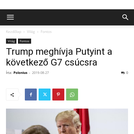
Kezdőlap
Világ
Fontos
Világ
Fontos
Trump meghívja Putyint a
következő G7 csúcsra
Írta:
Polonius
-
2019-08-27
0