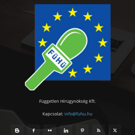
Független Hírügynökség Kft.
Kapcsolat:
info@fuhu.hu