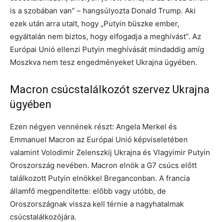
is a szobában van” – hangsúlyozta Donald Trump. Aki
ezek után arra utalt, hogy „Putyin büszke ember,
egyáltalán nem biztos, hogy elfogadja a meghívást”. Az
Európai Unió ellenzi Putyin meghívását mindaddig amíg
Moszkva nem tesz engedményeket Ukrajna ügyében.
Macron csúcstalálkozót szervez Ukrajna
ügyében
Ezen négyen vennének részt: Angela Merkel és
Emmanuel Macron az Európai Unió képviseletében
valamint Volodimir Zelenszkij Ukrajna és Vlagyimir Putyin
Oroszország nevében. Macron elnök a G7 csúcs előtt
találkozott Putyin elnökkel Breganconban. A francia
államfő megpendítette: előbb vagy utóbb, de
Oroszországnak vissza kell térnie a nagyhatalmak
csúcstalálkozójára.