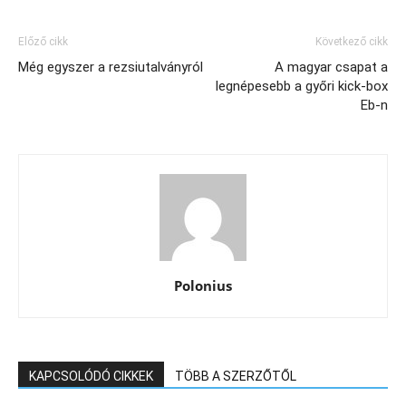
Előző cikk
Következő cikk
Még egyszer a rezsiutalványról
A magyar csapat a
legnépesebb a győri kick-box
Eb-n
Polonius
KAPCSOLÓDÓ CIKKEK
TÖBB A SZERZŐTŐL