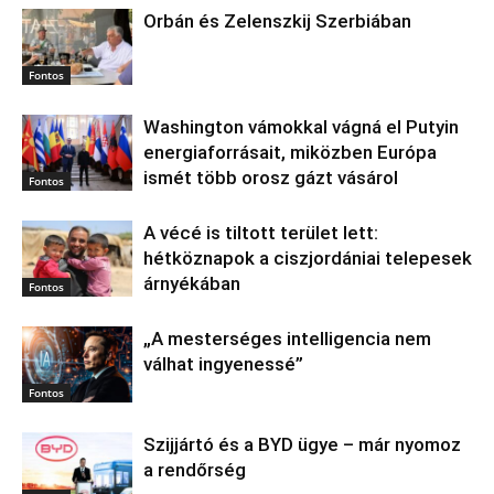
Orbán és Zelenszkij Szerbiában
Fontos
Washington vámokkal vágná el Putyin
energiaforrásait, miközben Európa
ismét több orosz gázt vásárol
Fontos
A vécé is tiltott terület lett:
hétköznapok a ciszjordániai telepesek
árnyékában
Fontos
„A mesterséges intelligencia nem
válhat ingyenessé”
Fontos
Szijjártó és a BYD ügye – már nyomoz
a rendőrség