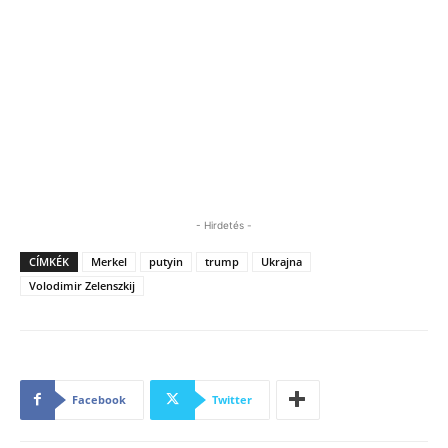
- Hirdetés -
CÍMKÉK
Merkel
putyin
trump
Ukrajna
Volodimir Zelenszkij
Facebook
Twitter