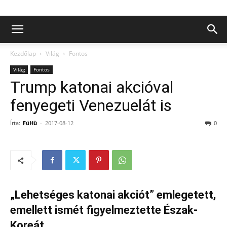
Kezdőlap
Világ
Fontos
Világ
Fontos
Trump katonai akcióval
fenyegeti Venezuelát is
Írta:
FüHü
-
2017-08-12
0
„Lehetséges katonai akciót” emlegetett,
emellett ismét figyelmeztette Észak-
Koreát.