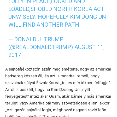
FULLY IN PLACE,LOCKED AND
LOADED,SHOULD NORTH KOREA ACT
UNWISELY. HOPEFULLY KIM JONG UN
WILL FIND ANOTHER PATH!
— DONALD J. TRUMP
(@REALDONALDTRUMP)
AUGUST 11,
2017
A sajtótájékoztatón aztán megismételte, hogy az amerikai
hadsereg készen áll, és azt is mondta, reméli, hogy
szavainak súlyát Észak-Korea „teljes mértékben felfogja”.
Arról is beszélt, hogy ha Kim Dzsong Un „nyílt
fenyegetést” intéz akár Guam, akár bármely más amerikai
terület, vagy Amerika bármely szövetségese ellen, akkor
„ezt igazán sajnálni fogja, méghozzá nagyon rövid időn
belül fogja sajnálni”. Trump szerint