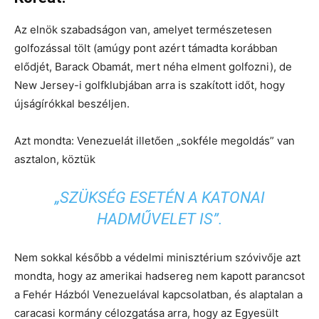
Az elnök szabadságon van, amelyet természetesen
golfozással tölt (amúgy pont azért támadta korábban
elődjét, Barack Obamát, mert néha elment golfozni), de
New Jersey-i golfklubjában arra is szakított időt, hogy
újságírókkal beszéljen.
Azt mondta: Venezuelát illetően „sokféle megoldás” van
asztalon, köztük
„SZÜKSÉG ESETÉN A KATONAI
HADMŰVELET IS”.
Nem sokkal később a védelmi minisztérium szóvivője azt
mondta, hogy az amerikai hadsereg nem kapott parancsot
a Fehér Házból Venezuelával kapcsolatban, és alaptalan a
caracasi kormány célozgatása arra, hogy az Egyesült