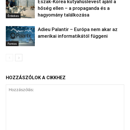
Észak‑Korea kutyahúslevest ajánl a
hőség ellen – a propaganda és a
hagyomány találkozása
Érdekes
Adieu Palantir – Európa nem akar az
amerikai informatikától függeni
Fontos
HOZZÁSZÓLOK A CIKKHEZ