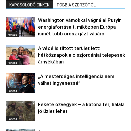
KAPCSOLÓDÓ CIKKEK
TÖBB A SZERZŐTŐL
Washington vámokkal vágná el Putyin
energiaforrásait, miközben Európa
ismét több orosz gázt vásárol
Fontos
A vécé is tiltott terület lett:
hétköznapok a ciszjordániai telepesek
árnyékában
Fontos
„A mesterséges intelligencia nem
válhat ingyenessé”
Fontos
Fekete özvegyek – a katona férj halála
jó üzlet lehet
Fontos