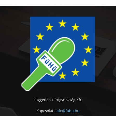
Független Hírügynökség Kft.
Kapcsolat:
info@fuhu.hu