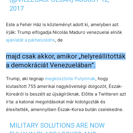
2017
Este a Fehér Ház is közleményt adott ki, amelyben azt
írják: Trump elfogadja Nicolás Maduro venezuelai elnök
ajánlatát a párbeszédre
, de
majd csak akkor, amikor „helyreállították
a demokráciát Venezuelában”.
Trump, aki tegnap
megköszönte Putyinnak
, hogy
kiutasított 755 amerikai nagykövetségi dolgozót, Észak-
Koreáról is beszélt az újságíróknak. Előtte a Twitteren azt
írta: a katonai megoldásokat már kidolgozták és
élesítették, amennyiben Észak-Korea bután cselekedne.
MILITARY SOLUTIONS ARE NOW