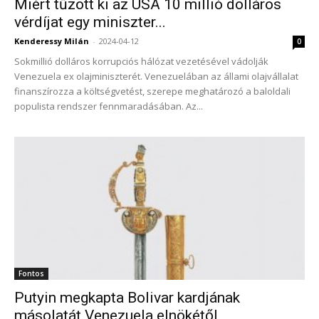
Miért tűzött ki az USA 10 millió dolláros
vérdíjat egy miniszter...
Kenderessy Milán
-
2024-04-12
0
Sokmillió dolláros korrupciós hálózat vezetésével vádolják
Venezuela ex olajminiszterét. Venezuelában az állami olajvállalat
finanszírozza a költségvetést, szerepe meghatározó a baloldali
populista rendszer fennmaradásában. Az...
Fontos
Putyin megkapta Bolivar kardjának
másolatát Venezuela elnökétől