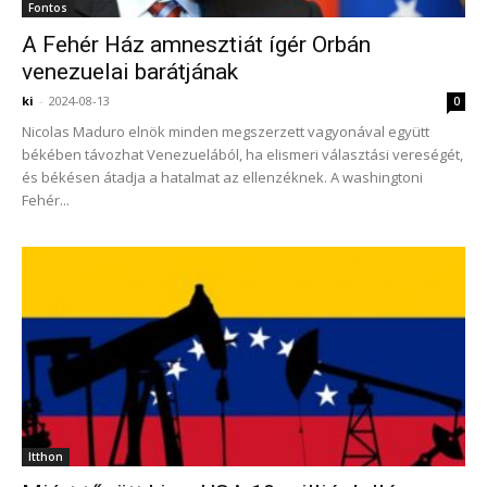
Fontos
A Fehér Ház amnesztiát ígér Orbán
venezuelai barátjának
ki
-
2024-08-13
0
Nicolas Maduro elnök minden megszerzett vagyonával együtt
békében távozhat Venezuelából, ha elismeri választási vereségét,
és békésen átadja a hatalmat az ellenzéknek. A washingtoni
Fehér...
Itthon