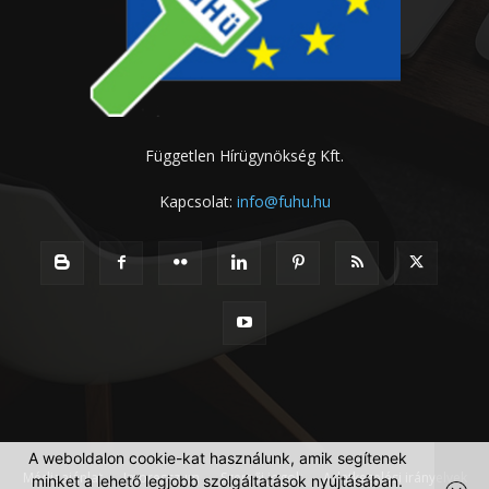
Független Hírügynökség Kft.
Kapcsolat:
info@fuhu.hu
A weboldalon cookie-kat használunk, amik segítenek
Médiaajánlat
Impresszum
Szerzői jogok
Adatkezelési irányelvek
minket a lehető legjobb szolgáltatások nyújtásában.