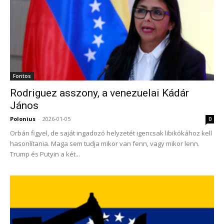
Fontos
Rodriguez asszony, a venezuelai Kádár
János
Polonius
-
2026-01-05
0
Orbán figyel, de saját ingadozó helyzetét igencsak libikókához kell
hasonlítania. Maga sem tudja mikor van fenn, vagy mikor lenn.
Trump és Putyin a két...