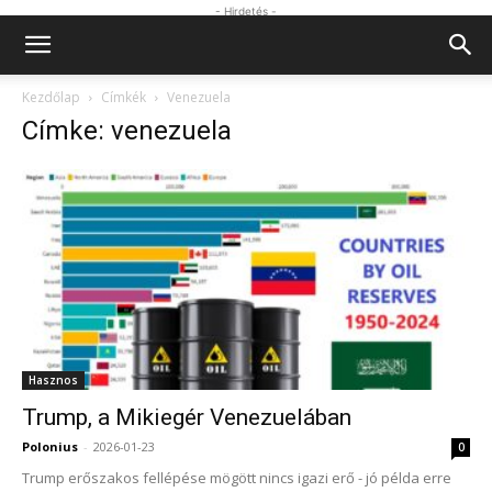
- Hirdetés -
Kezdőlap
Címkék
Venezuela
Címke: venezuela
Hasznos
Trump, a Mikiegér Venezuelában
Polonius
-
2026-01-23
0
Trump erőszakos fellépése mögött nincs igazi erő - jó példa erre