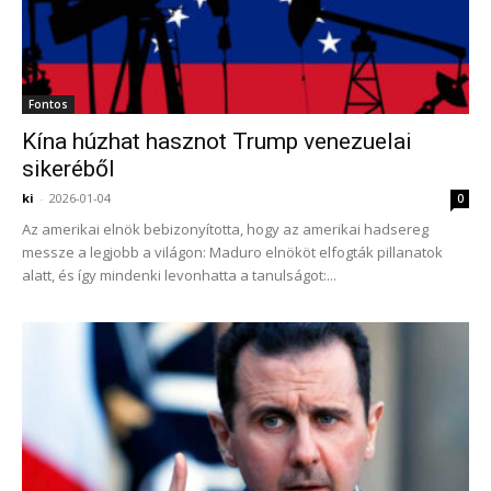
Fontos
Kína húzhat hasznot Trump venezuelai
sikeréből
ki
-
2026-01-04
0
Az amerikai elnök bebizonyította, hogy az amerikai hadsereg
messze a legjobb a világon: Maduro elnököt elfogták pillanatok
alatt, és így mindenki levonhatta a tanulságot:...