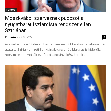
Fontos
Moszkvából szerveznek puccsot a
nyugatbarát iszlamista rendszer ellen
Szíriában
Polonius
-
2025-12-06
0
Asszad elnök múlt decemberben menekült Moszkvába, ahova már
átutalta Szíria Nemzeti Bankjának vagyonát. Mára az is kiderült,
hogy mire használják ezt fel: államcsínyt készítenek...