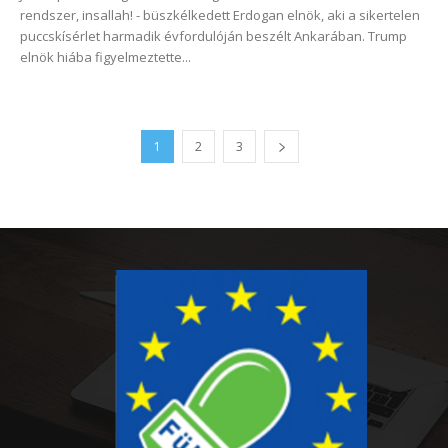
rendszer, insallah! - büszkélkedett Erdogan elnök, aki a sikertelen
puccskísérlet harmadik évfordulóján beszélt Ankarában. Trump
elnök hiába figyelmeztette...
1
2
3