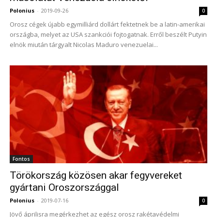
Polonius
-
2019-09-26
0
Orosz cégek újabb egymilliárd dollárt fektetnek be a latin-amerikai
országba, melyet az USA szankciói fojtogatnak. Erről beszélt Putyin
elnök miután tárgyalt Nicolas Maduro venezuelai...
Fontos
Törökország közösen akar fegyvereket
gyártani Oroszországgal
Polonius
-
2019-07-16
0
Jövő áprilisra megérkezhet az egész orosz rakétavédelmi