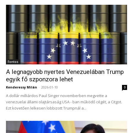
Fontos
A legnagyobb nyertes Venezuelában Trump
egyik fő szponzora lehet
Kenderessy Milán
-
2026-01-10
0
A dollár milliárdos Paul Singer novemberben megvette a
venezuelai állami olajtársaság USA - ban működő cégét, a Citgot.
Ezt követően lelkesen lobbizott Trumpnál a...