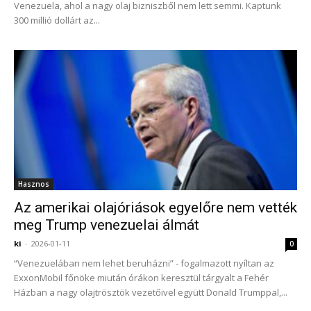
Venezuela, ahol a nagy olaj bizniszből nem lett semmi. Kaptunk
300 millió dollárt az...
Hasznos
Az amerikai olajóriások egyelőre nem vették
meg Trump venezuelai álmát
ki
-
2026-01-11
0
“Venezuelában nem lehet beruházni” - fogalmazott nyíltan az
ExxonMobil főnöke miután órákon keresztül tárgyalt a Fehér
Házban a nagy olajtrösztök vezetőivel együtt Donald Trumppal,...