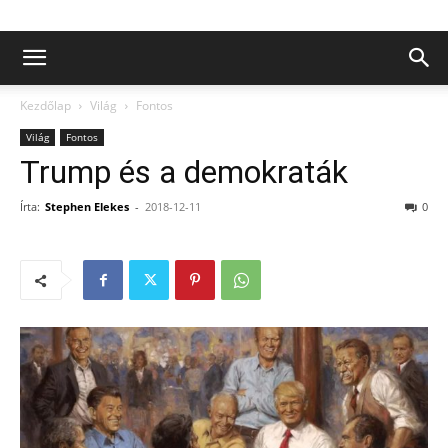
Kezdőlap
Világ
Fontos
Világ
Fontos
Trump és a demokraták
Írta:
Stephen Elekes
-
2018-12-11
0