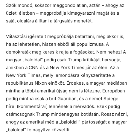
Szókimondó, sokszor meggondolatlan, aztán – ahogy az
üzleti életben – megpróbálja kimagyarázni magát és a
saját oldalára állítani a tárgyalás menetét.
Választási ígéreteit megpróbálja betartani, még akkor is,
ha az lehetetlen, hiszen ebből áll populizmusa. A
demokraták meg keresik rajta a fogásokat. Nem nehéz! A
magyar „baloldal” pedig csak Trump kritikáját harsogja,
amikben a CNN és a New York Times jár az élen. Az a
New York Times, mely lemondásra kényszerítette a
republikánus Nixon elnököt. Érdekes, a magyar médiában
mintha a többi amerikai újság nem is létezne. Európában
pedig mintha csak a brit Guardian, és a német Spiegel
hírei (kommentárai) lennének a mérvadók. Ezek pedig
csámcsognak Trump mindenegyes botlásán. Rossz nézni,
ahogy az amerikai média „baloldali” pártosságát a magyar
„baloldal” felnagyítva közvetíti.