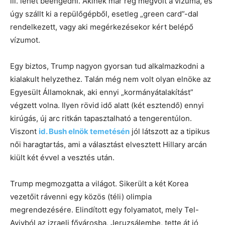
ill. lehet beengedni. Akinek már rég megvolt a vízuma, és
úgy szállt ki a repülőgépből, esetleg „green card”-dal
rendelkezett, vagy aki megérkezésekor kért belépő
vízumot.
Egy biztos, Trump nagyon gyorsan tud alkalmazkodni a
kialakult helyzethez. Talán még nem volt olyan elnöke az
Egyesült Államoknak, aki ennyi „kormányátalakítást”
végzett volna. Ilyen rövid idő alatt (két esztendő) ennyi
kirúgás, új arc ritkán tapasztalható a tengerentúlon.
Viszont
id. Bush elnök temetésén
jól látszott az a tipikus
női haragtartás, ami a választást elvesztett Hillary arcán
kiült két évvel a vesztés után.
Trump megmozgatta a világot. Sikerült a két Korea
vezetőit rávenni egy közös (téli) olimpia
megrendezésére. Elindított egy folyamatot, mely Tel-
Avivból az izraeli fővárosba, Jeruzsálembe, tette át jó