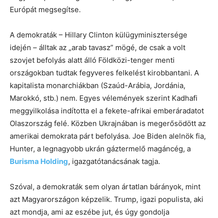
Európát megsegítse.
A demokraták – Hillary Clinton külügyminisztersége
idején – álltak az „arab tavasz” mögé, de csak a volt
szovjet befolyás alatt álló Földközi-tenger menti
országokban tudtak fegyveres felkelést kirobbantani. A
kapitalista monarchiákban (Szaúd-Arábia, Jordánia,
Marokkó, stb.) nem. Egyes vélemények szerint Kadhafi
meggyilkolása indította el a fekete-afrikai emberáradatot
Olaszország felé. Közben Ukrajnában is megerősödött az
amerikai demokrata párt befolyása. Joe Biden alelnök fia,
Hunter, a legnagyobb ukrán gáztermelő magáncég, a
Burisma Holding
, igazgatótanácsának tagja.
Szóval, a demokraták sem olyan ártatlan bárányok, mint
azt Magyarországon képzelik. Trump, igazi populista, aki
azt mondja, ami az eszébe jut, és úgy gondolja