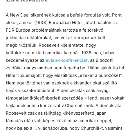
A New Deal sikerének kulcsa a befelé fordulás volt. Pont
akkor, amikor (1933) Európában Hitler jutott hatalomra.
FDR Európa problémájának tartotta a feltörekvő
jobboldali diktatúrákat, amivel az európainak kell
megbirkózniuk. Roosevelt kijelentette, hogy
külföldre nem küld amerikai katonát. 1938-ban, habár
kezdeményezte az
evian-ikonferenciát
, az üldözött
zsidókat nagyszámban nem fogadta be. Hiába ajánlotta fel
Hitler luxushajóit, hogy elszállítsák „ezeket a bűnözőket”.
Nem egy történet van ezeknek a kivándorlókat szállító
hajók visszafordításáról. A demokraták csak anyagi
támogatást (kölcsönbérleti szerződés = lend lease) voltak
hajlandók adni a konzervatív Churchill-nek. A demokrata
Roosevelt csak az (állítólag kikényszerített) japán
támadás után volt képes közölni az amerikai néppel,
hogy belép a II. világháborúba, hogy Churchill-t, valamint