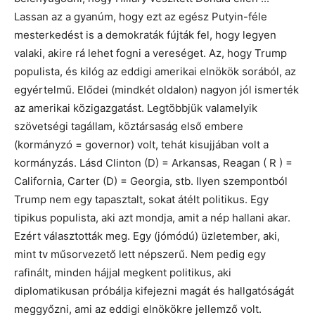
Lassan az a gyanúm, hogy ezt az egész Putyin-féle
mesterkedést is a demokraták fújták fel, hogy legyen
valaki, akire rá lehet fogni a vereséget. Az, hogy Trump
populista, és kilóg az eddigi amerikai elnökök sorából, az
egyértelmű. Elődei (mindkét oldalon) nagyon jól ismerték
az amerikai közigazgatást. Legtöbbjük valamelyik
szövetségi tagállam, köztársaság első embere
(kormányzó = governor) volt, tehát kisujjában volt a
kormányzás. Lásd Clinton (D) = Arkansas, Reagan ( R ) =
California, Carter (D) = Georgia, stb. Ilyen szempontból
Trump nem egy tapasztalt, sokat átélt politikus. Egy
tipikus populista, aki azt mondja, amit a nép hallani akar.
Ezért választották meg. Egy (jómódú) üzletember, aki,
mint tv műsorvezető lett népszerű. Nem pedig egy
rafinált, minden hájjal megkent politikus, aki
diplomatikusan próbálja kifejezni magát és hallgatóságát
meggyőzni, ami az eddigi elnökökre jellemző volt.