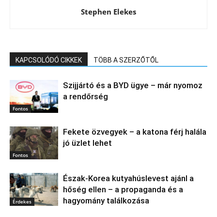
Stephen Elekes
KAPCSOLÓDÓ CIKKEK
TÖBB A SZERZŐTŐL
Szijjártó és a BYD ügye – már nyomoz
a rendőrség
Fontos
Fekete özvegyek – a katona férj halála
jó üzlet lehet
Fontos
Észak‑Korea kutyahúslevest ajánl a
hőség ellen – a propaganda és a
hagyomány találkozása
Érdekes