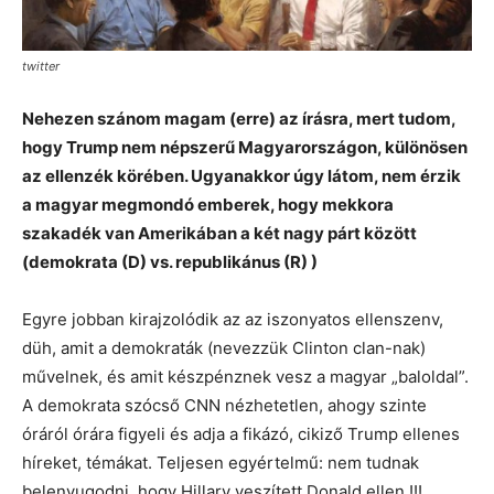
twitter
Nehezen szánom magam (erre) az írásra, mert tudom,
hogy Trump nem népszerű Magyarországon, különösen
az ellenzék körében. Ugyanakkor úgy látom, nem érzik
a magyar megmondó emberek, hogy mekkora
szakadék van Amerikában a két nagy párt között
(demokrata (D) vs. republikánus (R) )
Egyre jobban kirajzolódik az az iszonyatos ellenszenv,
düh, amit a demokraták (nevezzük Clinton clan-nak)
művelnek, és amit készpénznek vesz a magyar „baloldal”.
A demokrata szócső CNN nézhetetlen, ahogy szinte
óráról órára figyeli és adja a fikázó, cikiző Trump ellenes
híreket, témákat. Teljesen egyértelmű: nem tudnak
belenyugodni, hogy Hillary veszített Donald ellen !!!