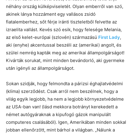
néhány ország külképviseletét. Olyan emberről van szó,
akinek lánya hozzáment egy vallásos zsidó
fiatalemberhez, sőt férje iránti tiszteletből felvette az
izraelita vallást. Kevés szó esik, hogy felesége Melania,
az első kelet-európai (szlovén) származású
First Lady
,
aki (enyhe) akcentussal beszéli az (amerikai) angolt, és
szülei nemrég kapták meg az amerikai állampolgárságot!
Kivárták sorukat, mint minden bevándorló, aki gyermeke
után igényli az állampolgárságot.
Sokan szidják, hogy felmondta a párizsi éghajlatvédelmi
(klíma) szerződést. Csak arról nem beszélnek, hogy a
világ egyik legjobb, ha nem a legjobb környezetvédelme
az USA-ban van! (lásd mekkora botrányt kerekedett a
német autógyáraknak a kipufogó gázok manipulált
computeres csalásából). Igen, Amerikában minden sokkal
jobban ellenőrzött, mint bárhol a világban. „Nálunk a