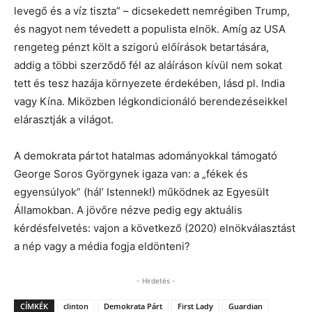
levegő és a víz tiszta” – dicsekedett nemrégiben Trump,
és nagyot nem tévedett a populista elnök. Amíg az USA
rengeteg pénzt költ a szigorú előírások betartására,
addig a többi szerződő fél az aláíráson kívül nem sokat
tett és tesz hazája környezete érdekében, lásd pl. India
vagy Kína. Miközben légkondicionáló berendezéseikkel
elárasztják a világot.
A demokrata pártot hatalmas adományokkal támogató
George Soros Györgynek igaza van: a „fékek és
egyensúlyok” (hál’ Istennek!) működnek az Egyesült
Államokban. A jövőre nézve pedig egy aktuális
kérdésfelvetés: vajon a következő (2020) elnökválasztást
a nép vagy a média fogja eldönteni?
- Hirdetés -
CÍMKÉK
clinton
Demokrata Párt
First Lady
Guardian