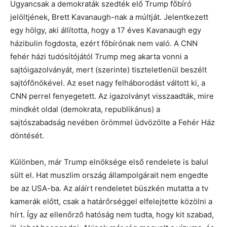
Ugyancsak a demokraták szedték elő Trump főbíró
jelöltjének, Brett Kavanaugh-nak a múltját. Jelentkezett
egy hölgy, aki állította, hogy a 17 éves Kavanaugh egy
házibulin fogdosta, ezért főbírónak nem való. A CNN
fehér házi tudósítójától Trump meg akarta vonni a
sajtóigazolványát, mert (szerinte) tiszteletlenül beszélt
sajtófőnökével. Az eset nagy felháborodást váltott ki, a
CNN perrel fenyegetett. Az igazolványt visszaadták, mire
mindkét oldal (demokrata, republikánus) a
sajtószabadság nevében örömmel üdvözölte a Fehér Ház
döntését.
Különben, már Trump elnöksége első rendelete is balul
sült el. Hat muszlim ország állampolgárait nem engedte
be az USA-ba. Az aláírt rendeletet büszkén mutatta a tv
kamerák előtt, csak a határőrséggel elfelejtette közölni a
hírt. Így az ellenőrző hatóság nem tudta, hogy kit szabad,