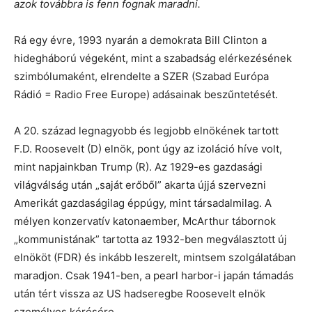
azok továbbra is fenn fognak maradni.
Rá egy évre, 1993 nyarán a demokrata Bill Clinton a
hidegháború végeként, mint a szabadság elérkezésének
szimbólumaként, elrendelte a SZER (Szabad Európa
Rádió = Radio Free Europe) adásainak beszűntetését.
A 20. század legnagyobb és legjobb elnökének tartott
F.D. Roosevelt (D) elnök, pont úgy az izoláció híve volt,
mint napjainkban Trump (R). Az 1929-es gazdasági
világválság után „saját erőből” akarta újjá szervezni
Amerikát gazdaságilag éppúgy, mint társadalmilag. A
mélyen konzervatív katonaember, McArthur tábornok
„kommunistának” tartotta az 1932-ben megválasztott új
elnököt (FDR) és inkább leszerelt, mintsem szolgálatában
maradjon. Csak 1941-ben, a pearl harbor-i japán támadás
után tért vissza az US hadseregbe Roosevelt elnök
személyes kérésére.