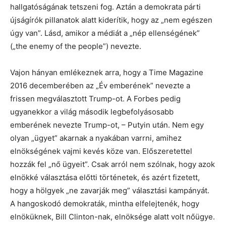
hallgatóságának tetszeni fog. Aztán a demokrata párti
újságírók pillanatok alatt kiderítik, hogy az „nem egészen
úgy van”. Lásd, amikor a médiát a „nép ellenségének”
(„the enemy of the people”) nevezte.
Vajon hányan emlékeznek arra, hogy a Time Magazine
2016 decemberében az „Év emberének” nevezte a
frissen megválasztott Trump-ot. A Forbes pedig
ugyanekkor a világ második legbefolyásosabb
emberének nevezte Trump-ot, – Putyin után. Nem egy
olyan „ügyet” akarnak a nyakában varrni, amihez
elnökségének vajmi kevés köze van. Előszeretettel
hozzák fel „nő ügyeit”. Csak arról nem szólnak, hogy azok
elnökké választása előtti történetek, és azért fizetett,
hogy a hölgyek „ne zavarják meg” választási kampányát.
A hangoskodó demokraták, mintha elfelejtenék, hogy
elnöküknek, Bill Clinton-nak, elnöksége alatt volt nőügye.