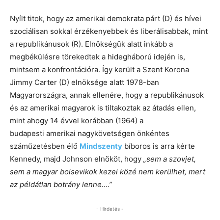
Nyílt titok, hogy az amerikai demokrata párt (D) és hívei
szociálisan sokkal érzékenyebbek és liberálisabbak, mint
a republikánusok (R). Elnökségük alatt inkább a
megbékülésre törekedtek a hidegháború idején is,
mintsem a konfrontációra. Így került a Szent Korona
Jimmy Carter (D) elnöksége alatt 1978-ban
Magyarországra, annak ellenére, hogy a republikánusok
és az amerikai magyarok is tiltakoztak az átadás ellen,
mint ahogy 14 évvel korábban (1964) a
budapesti amerikai nagykövetségen önkéntes
száműzetésben élő
Mindszenty
bíboros is arra kérte
Kennedy, majd Johnson elnököt, hogy
„sem a szovjet,
sem a magyar bolsevikok kezei közé nem kerülhet, mert
az példátlan botrány lenne.…”
- Hirdetés -