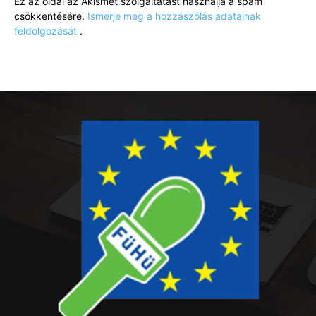
Ez az oldal az Akismet szolgáltatást használja a spam
csökkentésére.
Ismerje meg a hozzászólás adatainak
feldolgozását
.