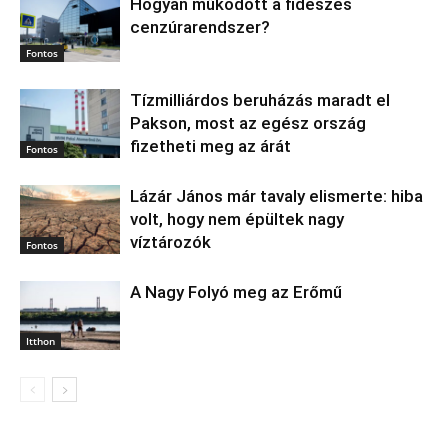
Hogyan működött a fideszes
cenzúrarendszer?
Fontos
Tízmilliárdos beruházás maradt el
Pakson, most az egész ország
fizetheti meg az árát
Fontos
Lázár János már tavaly elismerte: hiba
volt, hogy nem épültek nagy
víztározók
Fontos
A Nagy Folyó meg az Erőmű
Itthon