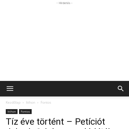
- Hirdetés -
Kezdőlap
Itthon
Fontos
Itthon
Fontos
Tíz éve történt – Petíciót