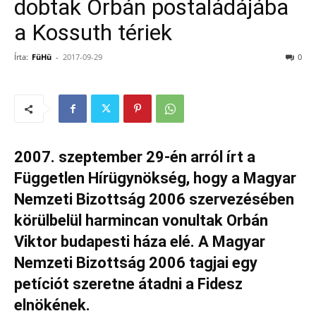
dobtak Orbán postaládájába
a Kossuth tériek
Írta:
FüHü
-
2017-09-29
0
2007. szeptember 29-én arról írt a
Független Hírügynökség, hogy a Magyar
Nemzeti Bizottság 2006 szervezésében
körülbelül harmincan vonultak Orbán
Viktor budapesti háza elé. A Magyar
Nemzeti Bizottság 2006 tagjai egy
petíciót szeretne átadni a Fidesz
elnökének.