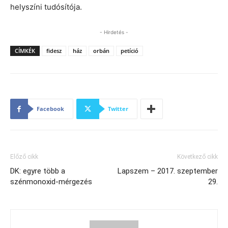
helyszíni tudósítója.
- Hirdetés -
CÍMKÉK
fidesz
ház
orbán
petíció
Facebook
Twitter
Előző cikk
Következő cikk
DK: egyre több a
Lapszem – 2017. szeptember
szénmonoxid-mérgezés
29.