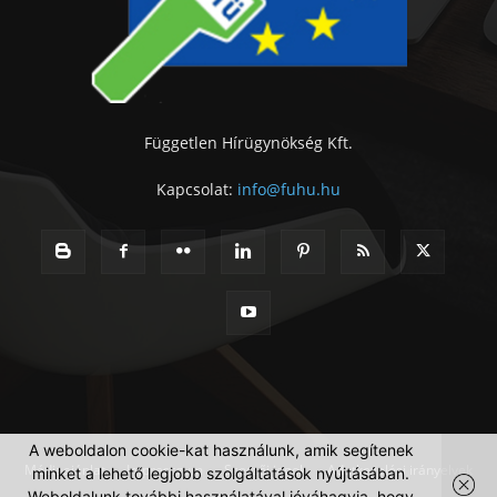
Független Hírügynökség Kft.
Kapcsolat:
info@fuhu.hu
A weboldalon cookie-kat használunk, amik segítenek
Médiaajánlat
Impresszum
Szerzői jogok
Adatkezelési irányelvek
minket a lehető legjobb szolgáltatások nyújtásában.
Weboldalunk további használatával jóváhagyja, hogy