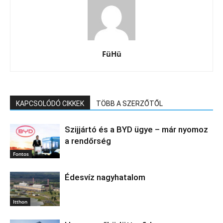
FüHü
KAPCSOLÓDÓ CIKKEK
TÖBB A SZERZŐTŐL
Szijjártó és a BYD ügye – már nyomoz
a rendőrség
Fontos
Édesvíz nagyhatalom
Itthon