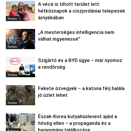
A vécé is tiltott terület lett:
hétköznapok a ciszjordániai telepesek
árnyékában
Fontos
„A mesterséges intelligencia nem
válhat ingyenessé”
Fontos
Szijjártó és a BYD ügye – már nyomoz
a rendőrség
Fontos
Fekete özvegyek – a katona férj halála
jó üzlet lehet
Fontos
Észak‑Korea kutyahúslevest ajánl a
hőség ellen – a propaganda és a
hagyomány találkozása
Érdekes