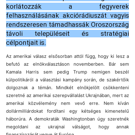
korlátozzák a fegyverek
felhasználásának akciórádiuszát vagyis
rendszeresen támadhassák Oroszország
távoli településeit és stratégiai
célpontjait is.
Az amerikai válasz elsősorban attól függ, hogy ki lesz a
befutó az elnökválasztáson novemberben. Bár sem
Kamala Harris sem pedig Trump nemigen beszél
külpolitikáról a választási kampány során, de szakértőik
dolgoznak a témán. Mindkét elnökjelölt csökkenteni
szeretné az amerikai szerepvállalást Ukrajnában, mert az
amerikai közvélemény nem vevő erre. Nem kíván
dollármilliárdokat fordítani egy kétséges kimenetelű
háborúra. A demokraták Washingtonban úgy szeretnék
megoldani az ukrajnai válságot, hogy annak
finanszírozását vegye át Európa.