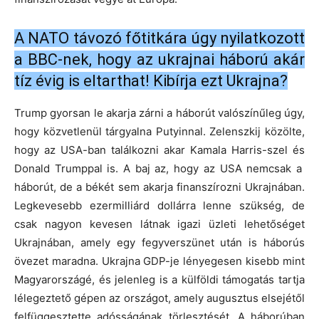
A NATO távozó főtitkára úgy nyilatkozott
a BBC-nek, hogy az ukrajnai háború akár
tíz évig is eltarthat! Kibírja ezt Ukrajna?
Trump gyorsan le akarja zárni a háborút valószínűleg úgy,
hogy közvetlenül tárgyalna Putyinnal. Zelenszkij közölte,
hogy az USA-ban találkozni akar Kamala Harris-szel és
Donald Trumppal is. A baj az, hogy az USA nemcsak a
háborút, de a békét sem akarja finanszírozni Ukrajnában.
Legkevesebb ezermilliárd dollárra lenne szükség, de
csak nagyon kevesen látnak igazi üzleti lehetőséget
Ukrajnában, amely egy fegyverszünet után is háborús
övezet maradna. Ukrajna GDP-je lényegesen kisebb mint
Magyarországé, és jelenleg is a külföldi támogatás tartja
lélegeztető gépen az országot, amely augusztus elsejétől
felfüggesztette adósságának törlesztését. A háborúban