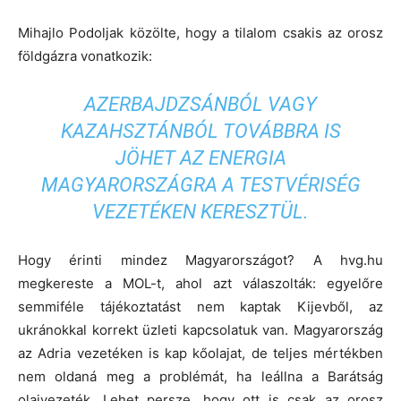
Mihajlo Podoljak közölte, hogy a tilalom csakis az orosz
földgázra vonatkozik:
AZERBAJDZSÁNBÓL VAGY
KAZAHSZTÁNBÓL TOVÁBBRA IS
JÖHET AZ ENERGIA
MAGYARORSZÁGRA A TESTVÉRISÉG
VEZETÉKEN KERESZTÜL.
Hogy érinti mindez Magyarországot? A hvg.hu
megkereste a MOL-t, ahol azt válaszolták: egyelőre
semmiféle tájékoztatást nem kaptak Kijevből, az
ukránokkal korrekt üzleti kapcsolatuk van. Magyarország
az Adria vezetéken is kap kőolajat, de teljes mértékben
nem oldaná meg a problémát, ha leállna a Barátság
olajvezeték. Lehet persze, hogy ott is csak az orosz