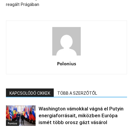
reagált Prágában
Polonius
KAPCSOLÓDÓ CIKKEK
TÖBB A SZERZŐTŐL
Washington vámokkal vágná el Putyin
energiaforrásait, miközben Európa
ismét több orosz gázt vásárol
Fontos