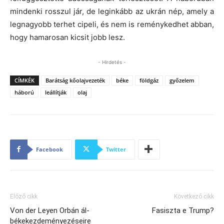
mindenki rosszul jár, de leginkább az ukrán nép, amely a
legnagyobb terhet cipeli, és nem is reménykedhet abban,
hogy hamarosan kicsit jobb lesz.
- Hirdetés -
CÍMKÉK
Barátság kőolajvezeték
béke
földgáz
győzelem
háború
leállítják
olaj
Facebook
Twitter
Előző cikk
Következő cikk
Von der Leyen Orbán ál-
Fasiszta e Trump?
békekezdeményezéseire