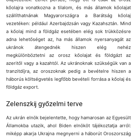
kőolajra vonatkozna a tilalom, és más államok kőolajat
szállíthatnának Magyarországra a Barátság kőolaj
vezetéken: például Azerbajdzsán vagy Kazahsztán. Mind
a kőolaj mind a földgáz esetében elég sok trükközésre
adna lehetőséget az, ha más államok nyersanyagát az
ukránok átengednék hiszen elég nehéz
megkülönböztetni az orosz kőolajat és földgázt az
azeritől vagy a kazahtól. Az ukránoknak szükségük van a
tranzitdíjra, az oroszoknak pedig a bevételre hiszen a
háborús költségvetés legfőbb bevételi forrása a kőolaj és
földgáz export.
Zelenszkij győzelmi terve
Az ukrán elnök bejelentette, hogy hamarosan az Egyesült
Államokba utazik, ahol Biden elnököt tájékoztatja arról:
miképp akarja Ukrajna megnyerni a háborút Oroszország