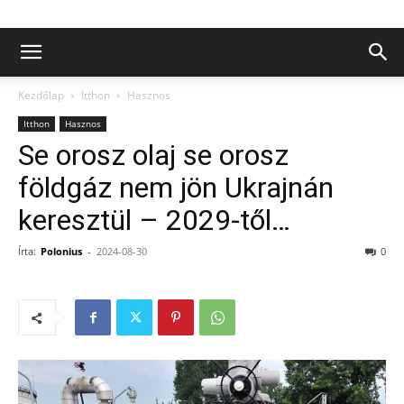
Kezdőlap
Itthon
Hasznos
Itthon
Hasznos
Se orosz olaj se orosz
földgáz nem jön Ukrajnán
keresztül – 2029-től…
Írta:
Polonius
-
2024-08-30
0