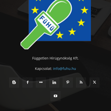
Független Hírügynökség Kft.
Kapcsolat:
info@fuhu.hu