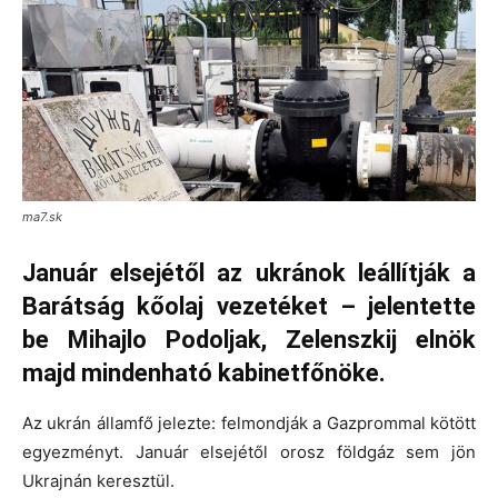
ma7.sk
Január elsejétől az ukránok leállítják a
Barátság kőolaj vezetéket – jelentette
be Mihajlo Podoljak, Zelenszkij elnök
majd mindenható kabinetfőnöke.
Az ukrán államfő jelezte: felmondják a Gazprommal kötött
egyezményt. Január elsejétől orosz földgáz sem jön
Ukrajnán keresztül.