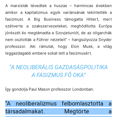
A marxisták tévedtek a huszas – harmincas években
amikor a kapitalizmus egyik variánsának tekintették a
fasizmust. A Big Business támogatta Hitlert, mert
szétverte a szakszervezeteket, meghódította Európa
jórészét és megtámadta a Szovjetuniót, de az oligarchák
nem osztották a Führer nézeteit“ – hangsúlyozza Snyder
professzor. Aki rámutat, hogy Elon Musk, a világ
leggazdagabb embere sokat tett a fasizmusért.
“A NEOLIBERÁLIS GAZDASÁGPOLITIKA
A FASIZMUS FŐ OKA”
Így gondolja Paul Mason professzor Londonban.
“A neoliberalizmus felbomlasztotta a
társadalmakat. Megtörte a