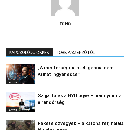
FüHü
KAPCSOLÓDÓ CIKKEK
TÖBB A SZERZŐTŐL
„A mesterséges intelligencia nem
válhat ingyenessé”
Fontos
Szijjártó és a BYD ügye – már nyomoz
a rendőrség
Fontos
Fekete özvegyek – a katona férj halála