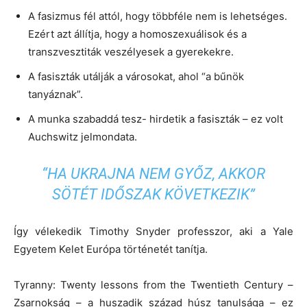
A fasizmus fél attól, hogy többféle nem is lehetséges.
Ezért azt állítja, hogy a homoszexuálisok és a
transzvesztiták veszélyesek a gyerekekre.
A fasiszták utálják a városokat, ahol “a bűnök
tanyáznak”.
A munka szabaddá tesz- hirdetik a fasiszták – ez volt
Auchswitz jelmondata.
“HA UKRAJNA NEM GYŐZ, AKKOR
SÖTÉT IDŐSZAK KÖVETKEZIK”
Így vélekedik Timothy Snyder professzor, aki a Yale
Egyetem Kelet Európa történetét tanítja.
Tyranny: Twenty lessons from the Twentieth Century –
Zsarnokság – a huszadik század húsz tanulsága – ez