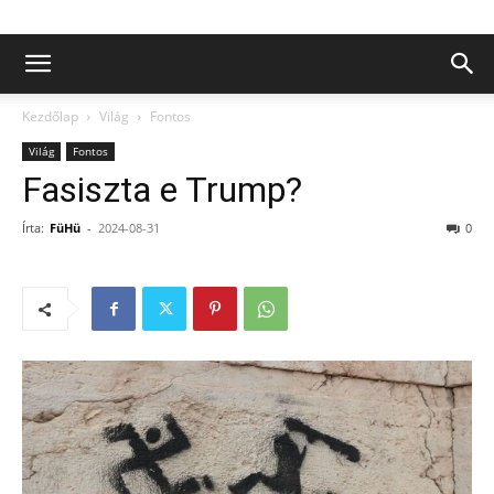
Kezdőlap
Világ
Fontos
Világ
Fontos
Fasiszta e Trump?
Írta:
FüHü
-
2024-08-31
0