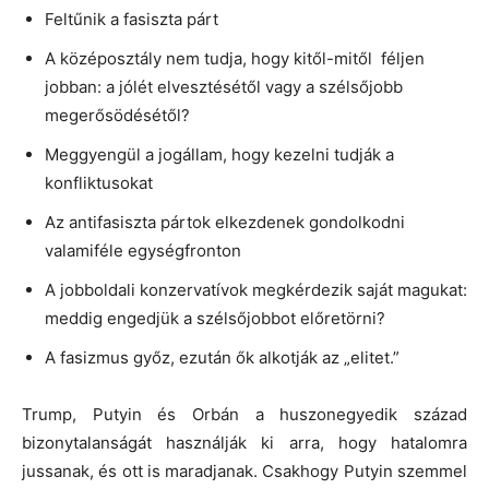
Feltűnik a fasiszta párt
A középosztály nem tudja, hogy kitől-mitől féljen
jobban: a jólét elvesztésétől vagy a szélsőjobb
megerősödésétől?
Meggyengül a jogállam, hogy kezelni tudják a
konfliktusokat
Az antifasiszta pártok elkezdenek gondolkodni
valamiféle egységfronton
A jobboldali konzervatívok megkérdezik saját magukat:
meddig engedjük a szélsőjobbot előretörni?
A fasizmus győz, ezután ők alkotják az „elitet.”
Trump, Putyin és Orbán a huszonegyedik század
bizonytalanságát használják ki arra, hogy hatalomra
jussanak, és ott is maradjanak. Csakhogy Putyin szemmel