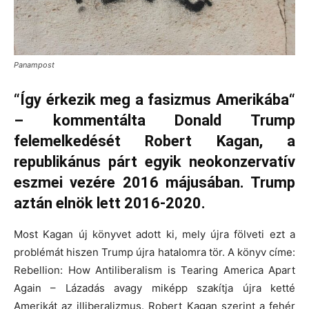
Panampost
“Így érkezik meg a fasizmus Amerikába“
– kommentálta Donald Trump
felemelkedését Robert Kagan, a
republikánus párt egyik neokonzervatív
eszmei vezére 2016 májusában. Trump
aztán elnök lett 2016-2020.
Most Kagan új könyvet adott ki, mely újra fölveti ezt a
problémát hiszen Trump újra hatalomra tör. A könyv címe:
Rebellion: How Antiliberalism is Tearing America Apart
Again – Lázadás avagy miképp szakítja újra ketté
Amerikát az illiberalizmus. Robert Kagan szerint a fehér