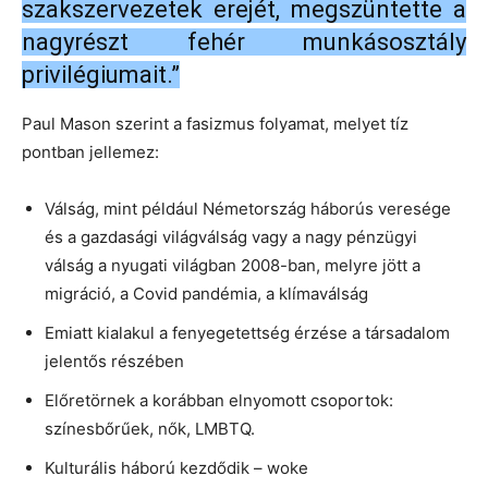
szakszervezetek erejét, megszüntette a
nagyrészt fehér munkásosztály
privilégiumait.”
Paul Mason szerint a fasizmus folyamat, melyet tíz
pontban jellemez:
Válság, mint például Németország háborús veresége
és a gazdasági világválság vagy a nagy pénzügyi
válság a nyugati világban 2008-ban, melyre jött a
migráció, a Covid pandémia, a klímaválság
Emiatt kialakul a fenyegetettség érzése a társadalom
jelentős részében
Előretörnek a korábban elnyomott csoportok:
színesbőrűek, nők, LMBTQ.
Kulturális háború kezdődik – woke