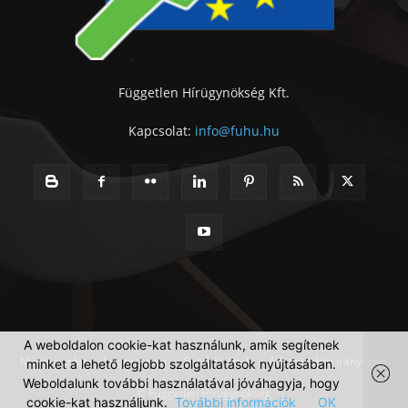
Független Hírügynökség Kft.
Kapcsolat:
info@fuhu.hu
A weboldalon cookie-kat használunk, amik segítenek
Médiaajánlat
Impresszum
Szerzői jogok
Adatkezelési irányelvek
minket a lehető legjobb szolgáltatások nyújtásában.
Weboldalunk további használatával jóváhagyja, hogy
© Független Hírügynökség
cookie-kat használjunk.
További információk
OK