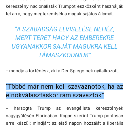
keresztény nacionalisták Trumpot eszközként használják
fel arra, hogy megteremtsék a maguk sajátos államát.
“A SZABADSÁG ELVISELÉSE NEHÉZ,
MERT TERET HAGY AZ EMBEREKRE
UGYANAKKOR SAJÁT MAGUKRA KELL
TÁMASZKODNIUK”
– mondja a történész, aki a Der Spiegelnek nyilatkozott.
“Többé már nem kell szavaznotok, ha az
elnökválasztáskor rám szavaztok”
– harsogta Trump az evangélista keresztények
nagygyűlésén Floridában. Kagan szerint Trump pontosan
erre készül: mindjárt az első napon hozzálát a liberális