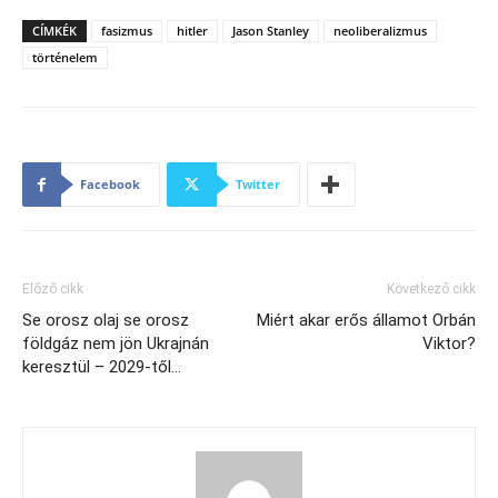
CÍMKÉK
fasizmus
hitler
Jason Stanley
neoliberalizmus
történelem
Facebook
Twitter
Előző cikk
Következő cikk
Se orosz olaj se orosz
Miért akar erős államot Orbán
földgáz nem jön Ukrajnán
Viktor?
keresztül – 2029-től…