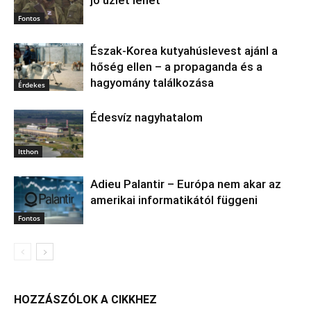
jó üzlet lehet
Fontos
Észak‑Korea kutyahúslevest ajánl a
hőség ellen – a propaganda és a
hagyomány találkozása
Érdekes
Édesvíz nagyhatalom
Itthon
Adieu Palantir – Európa nem akar az
amerikai informatikától függeni
Fontos
HOZZÁSZÓLOK A CIKKHEZ