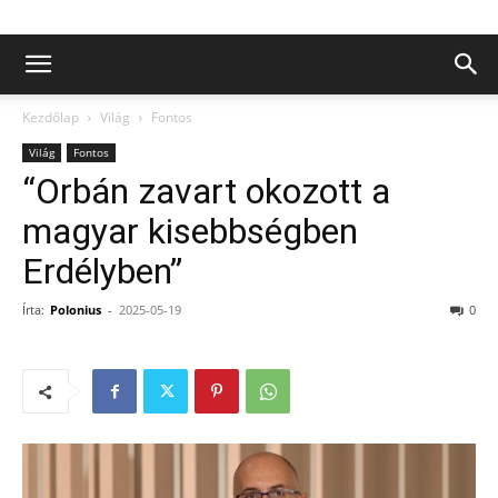
Kezdőlap
Világ
Fontos
Világ
Fontos
“Orbán zavart okozott a
magyar kisebbségben
Erdélyben”
Írta:
Polonius
-
2025-05-19
0