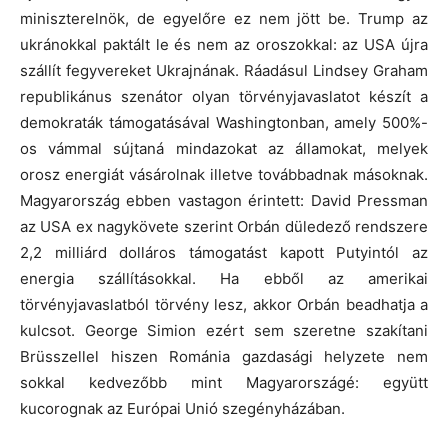
miniszterelnök, de egyelőre ez nem jött be. Trump az
ukránokkal paktált le és nem az oroszokkal: az USA újra
szállít fegyvereket Ukrajnának. Ráadásul Lindsey Graham
republikánus szenátor olyan törvényjavaslatot készít a
demokraták támogatásával Washingtonban, amely 500%-
os vámmal sújtaná mindazokat az államokat, melyek
orosz energiát vásárolnak illetve továbbadnak másoknak.
Magyarország ebben vastagon érintett: David Pressman
az USA ex nagykövete szerint Orbán düledező rendszere
2,2 milliárd dolláros támogatást kapott Putyintól az
energia szállításokkal. Ha ebből az amerikai
törvényjavaslatból törvény lesz, akkor Orbán beadhatja a
kulcsot. George Simion ezért sem szeretne szakítani
Brüsszellel hiszen Románia gazdasági helyzete nem
sokkal kedvezőbb mint Magyarországé: együtt
kucorognak az Európai Unió szegényházában.