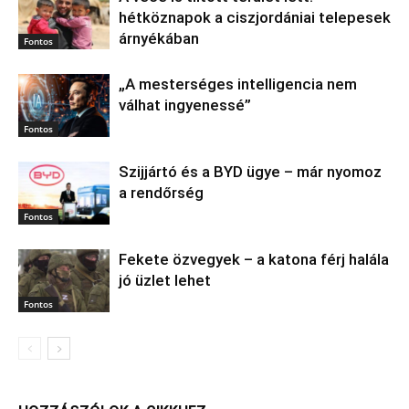
hétköznapok a ciszjordániai telepesek
árnyékában
Fontos
„A mesterséges intelligencia nem
válhat ingyenessé”
Fontos
Szijjártó és a BYD ügye – már nyomoz
a rendőrség
Fontos
Fekete özvegyek – a katona férj halála
jó üzlet lehet
Fontos