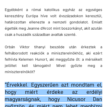
Egyébként a római katolikus egyház az egységes
keresztény Európa híve volt évszázadokon keresztül,
határozottan ellenezte a nemzeti gondolatot. Emiatt
égették meg Jeanne d’Arcot mint boszorkányt, akit azután
csak a huszadik században avattak szenté.
Orbán Viktor tihanyi beszéde után érkeztek a
felháborodott reakciók a miniszterelnökhöz, aki ezért
felhívta Kelemen Hunort, aki meggyőzte őt: a mérsékelt
jelöltet kell támogatni! Mivel győzte meg a
miniszterelnököt?
“Érvekkel. Egyszerűen azt mondtam el,
hogy miért érdeke az erdélyi
magyarságnak, hogy Nicusor Dan
győzzön, és miért nem lehet megbízni