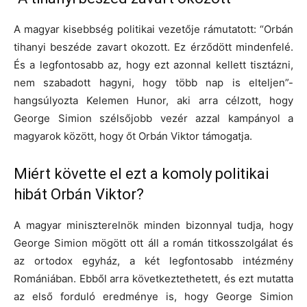
A magyar kisebbség politikai vezetője rámutatott: “Orbán
tihanyi beszéde zavart okozott. Ez érződött mindenfelé.
És a legfontosabb az, hogy ezt azonnal kellett tisztázni,
nem szabadott hagyni, hogy több nap is elteljen”-
hangsúlyozta Kelemen Hunor, aki arra célzott, hogy
George Simion szélsőjobb vezér azzal kampányol a
magyarok között, hogy őt Orbán Viktor támogatja.
Miért követte el ezt a komoly politikai
hibát Orbán Viktor?
A magyar miniszterelnök minden bizonnyal tudja, hogy
George Simion mögött ott áll a román titkosszolgálat és
az ortodox egyház, a két legfontosabb intézmény
Romániában. Ebből arra következtethetett, és ezt mutatta
az első forduló eredménye is, hogy George Simion