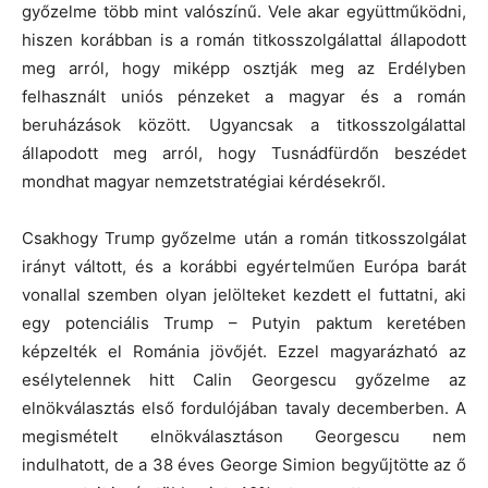
győzelme több mint valószínű. Vele akar együttműködni,
hiszen korábban is a román titkosszolgálattal állapodott
meg arról, hogy miképp osztják meg az Erdélyben
felhasznált uniós pénzeket a magyar és a román
beruházások között. Ugyancsak a titkosszolgálattal
állapodott meg arról, hogy Tusnádfürdőn beszédet
mondhat magyar nemzetstratégiai kérdésekről.
Csakhogy Trump győzelme után a román titkosszolgálat
irányt váltott, és a korábbi egyértelműen Európa barát
vonallal szemben olyan jelölteket kezdett el futtatni, aki
egy potenciális Trump – Putyin paktum keretében
képzelték el Románia jövőjét. Ezzel magyarázható az
esélytelennek hitt Calin Georgescu győzelme az
elnökválasztás első fordulójában tavaly decemberben. A
megismételt elnökválasztáson Georgescu nem
indulhatott, de a 38 éves George Simion begyűjtötte az ő