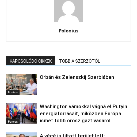
Polonius
KAPCSOLÓDÓ CIKKEK
TÖBB A SZERZŐTŐL
Orbán és Zelenszkij Szerbiában
Fontos
Washington vámokkal vágná el Putyin
energiaforrásait, miközben Európa
ismét több orosz gázt vásárol
Fontos
A vécé is tiltott terület lett: