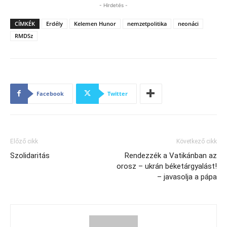
- Hirdetés -
CÍMKÉK
Erdély
Kelemen Hunor
nemzetpolitika
neonáci
RMDSz
Facebook
Twitter
Előző cikk
Következő cikk
Szolidaritás
Rendezzék a Vatikánban az
orosz – ukrán béketárgyalást!
– javasolja a pápa