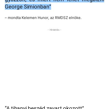
George Simionban”
– mondta Kelemen Hunor, az RMDSZ elnöke.
- Hirdetés -
“A tihanyi beszéd zavart okozott”