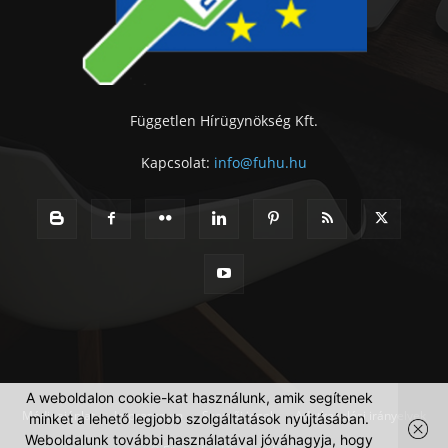
Független Hírügynökség Kft.
Kapcsolat:
info@fuhu.hu
A weboldalon cookie-kat használunk, amik segítenek
Médiaajánlat
Impresszum
Szerzői jogok
Adatkezelési irányelvek
minket a lehető legjobb szolgáltatások nyújtásában.
Weboldalunk további használatával jóváhagyja, hogy