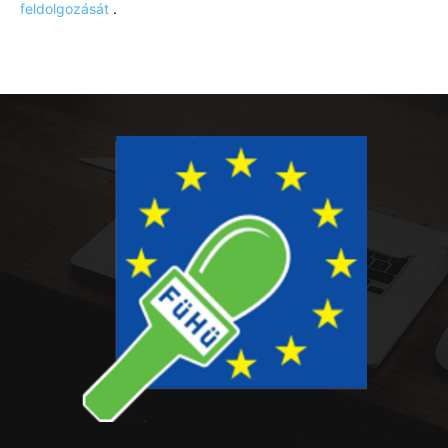
feldolgozását
.