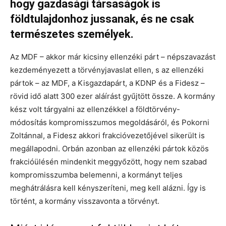
hogy gazdasági társaságok is
földtulajdonhoz jussanak, és ne csak
természetes személyek.
Az MDF – akkor már kicsiny ellenzéki párt – népszavazást
kezdeményezett a törvényjavaslat ellen, s az ellenzéki
pártok – az MDF, a Kisgazdapárt, a KDNP és a Fidesz –
rövid idő alatt 300 ezer aláírást gyűjtött össze. A kormány
kész volt tárgyalni az ellenzékkel a földtörvény-
módosítás kompromisszumos megoldásáról, és Pokorni
Zoltánnal, a Fidesz akkori frakcióvezetőjével sikerült is
megállapodni. Orbán azonban az ellenzéki pártok közös
frakcióülésén mindenkit meggyőzött, hogy nem szabad
kompromisszumba belemenni, a kormányt teljes
meghátrálásra kell kényszeríteni, meg kell alázni. Így is
történt, a kormány visszavonta a törvényt.