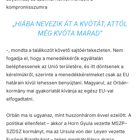
kompromisszumra
„HIÁBA NEVEZIK ÁT A KVÓTÁT, ATTÓL
MÉG KVÓTA MARAD”
-, mondta a találkozót követő sajtóértekezleten. Nem
fogadja el, hogy a menedékkérők egyáltalán
beléphessenek az Unió területére, és itt döntsenek a
kérelmükről, szerinte a menedékkérelmeket csak az EU
határain kívül lehessen benyújtani. Magyarul, az Orbán-
kormány mai gyakorlatát kívánja az egész EU-val
elfogadtatni.
Orbán ma is ugyanaz, mint huszonhárom évvel ezelőtt. A
politikai ellenfelet – akkor a Horn Gyula vezette MSZP–
SZDSZ kormányt, ma az Ursula von der Leyen vezette
Európai Bizottságot – teljes meghátrálásra akarja