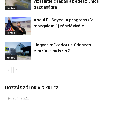
vízszintje csapás az egész uniós
gazdaságra
Fontos
Abdul El‑Sayed: a progresszív
mozgalom új zászlóvivője
Fontos
Hogyan működött a fideszes
cenzúrarendszer?
Fontos
HOZZÁSZÓLOK A CIKKHEZ