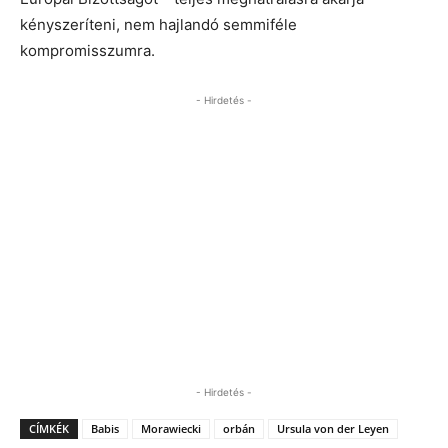
kényszeríteni, nem hajlandó semmiféle
kompromisszumra.
- Hirdetés -
- Hirdetés -
CÍMKÉK
Babis
Morawiecki
orbán
Ursula von der Leyen