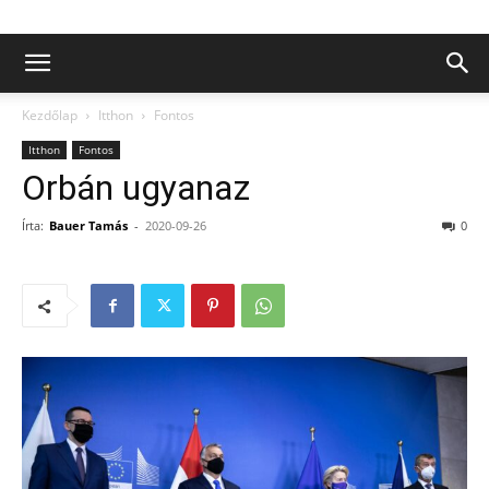
Kezdőlap
Itthon
Fontos
Itthon
Fontos
Orbán ugyanaz
Írta:
Bauer Tamás
-
2020-09-26
0