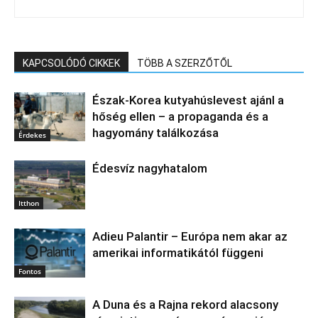
KAPCSOLÓDÓ CIKKEK
TÖBB A SZERZŐTŐL
Észak‑Korea kutyahúslevest ajánl a
hőség ellen – a propaganda és a
hagyomány találkozása
Érdekes
Édesvíz nagyhatalom
Itthon
Adieu Palantir – Európa nem akar az
amerikai informatikától függeni
Fontos
A Duna és a Rajna rekord alacsony