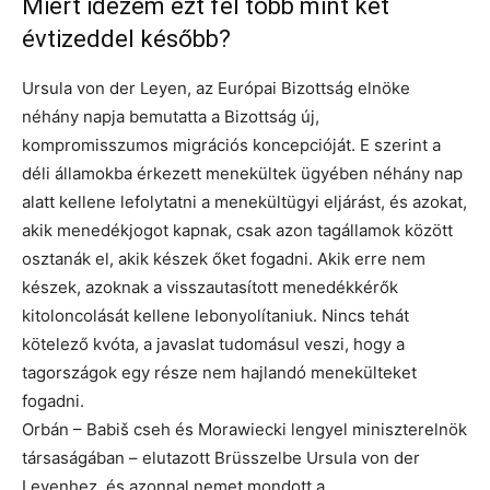
Miért idézem ezt fel több mint két
évtizeddel később?
Ursula von der Leyen, az Európai Bizottság elnöke
néhány napja bemutatta a Bizottság új,
kompromisszumos migrációs koncepcióját. E szerint a
déli államokba érkezett menekültek ügyében néhány nap
alatt kellene lefolytatni a menekültügyi eljárást, és azokat,
akik menedékjogot kapnak, csak azon tagállamok között
osztanák el, akik készek őket fogadni. Akik erre nem
készek, azoknak a visszautasított menedékkérők
kitoloncolását kellene lebonyolítaniuk. Nincs tehát
kötelező kvóta, a javaslat tudomásul veszi, hogy a
tagországok egy része nem hajlandó menekülteket
fogadni.
Orbán – Babiš cseh és Morawiecki lengyel miniszterelnök
társaságában – elutazott Brüsszelbe Ursula von der
Leyenhez, és azonnal nemet mondott a