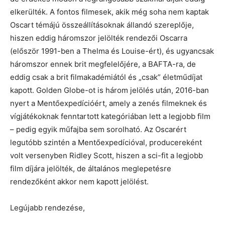
elkerülték. A fontos filmesek, akik még soha nem kaptak
Oscart témájú összeállításoknak állandó szereplője,
hiszen eddig háromszor jelölték rendezői Oscarra
(először 1991-ben a Thelma és Louise-ért), és ugyancsak
háromszor ennek brit megfelelőjére, a BAFTA-ra, de
eddig csak a brit filmakadémiától és „csak” életműdíjat
kapott. Golden Globe-ot is három jelölés után, 2016-ban
nyert a Mentőexpedícióért, amely a zenés filmeknek és
vígjátékoknak fenntartott kategóriában lett a legjobb film
– pedig egyik műfajba sem sorolható. Az Oscarért
legutóbb szintén a Mentőexpedícióval, producereként
volt versenyben Ridley Scott, hiszen a sci-fit a legjobb
film díjára jelölték, de általános meglepetésre
rendezőként akkor nem kapott jelölést.
Legújabb rendezése,