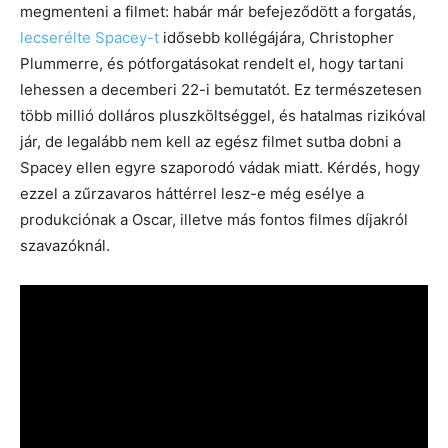
megmenteni a filmet: habár már befejeződött a forgatás,
lecserélte Spacey-t
idősebb kollégájára, Christopher
Plummerre, és pótforgatásokat rendelt el, hogy tartani
lehessen a decemberi 22-i bemutatót. Ez természetesen
több millió dolláros pluszköltséggel, és hatalmas rizikóval
jár, de legalább nem kell az egész filmet sutba dobni a
Spacey ellen egyre szaporodó vádak miatt. Kérdés, hogy
ezzel a zűrzavaros háttérrel lesz-e még esélye a
produkciónak a Oscar, illetve más fontos filmes díjakról
szavazóknál.