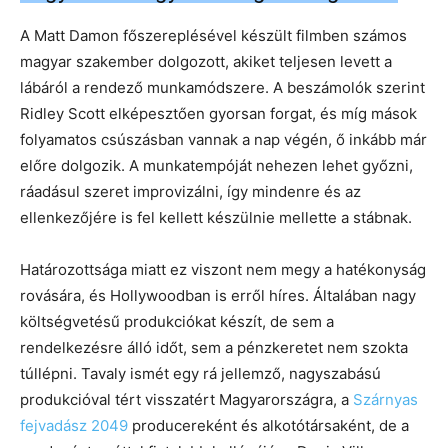
A Matt Damon főszereplésével készült filmben számos
magyar szakember dolgozott, akiket teljesen levett a
lábáról a rendező munkamódszere. A beszámolók szerint
Ridley Scott elképesztően gyorsan forgat, és míg mások
folyamatos csúszásban vannak a nap végén, ő inkább már
előre dolgozik. A munkatempóját nehezen lehet győzni,
ráadásul szeret improvizálni, így mindenre és az
ellenkezőjére is fel kellett készülnie mellette a stábnak.
Határozottsága miatt ez viszont nem megy a hatékonyság
rovására, és Hollywoodban is erről híres. Általában nagy
költségvetésű produkciókat készít, de sem a
rendelkezésre álló időt, sem a pénzkeretet nem szokta
túllépni. Tavaly ismét egy rá jellemző, nagyszabású
produkcióval tért visszatért Magyarországra, a
Szárnyas
fejvadász 2049
producereként és alkotótársaként, de a