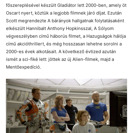
főszereplésével készült Gladiátor lett 2000-ben, amely öt
Oscart nyert, köztük a legjobb filmnek járó díjat. Ezután
Scott megrendezte A bárányok hallgatnak folytatásaként
elkészült Hannibalt Anthony Hopkinsszal, A Sólyom
végveszélyben című háborús filmet, a Hazugságok hálója
című akcióthrillert, és még hosszasan lehetne sorolni a
2000-es évek alkotásait. A következő évtized azután
ismét a sci-fiké lett: jöttek az új Alien-filmek, majd a
Mentőexpedíció.