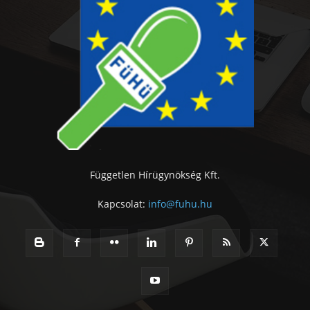
Független Hírügynökség Kft.
Kapcsolat:
info@fuhu.hu