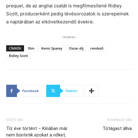
prequel, de az angliai csatát is megfilmesítené Ridley
Scott, producerként pedig tévésorozatok is szerepelnek
a naptárában az elkövetkezendő évekre.
- Hirdetés -
CÍMKÉK
film
Kevin Spacey
Oscar-díj
rendező
Ridley Scott
Facebook
Twitter
Előző cikk
Következő cikk
Tíz éve történt – Kínában már
Tótágast állva
nem büntetik azokat a nőket,