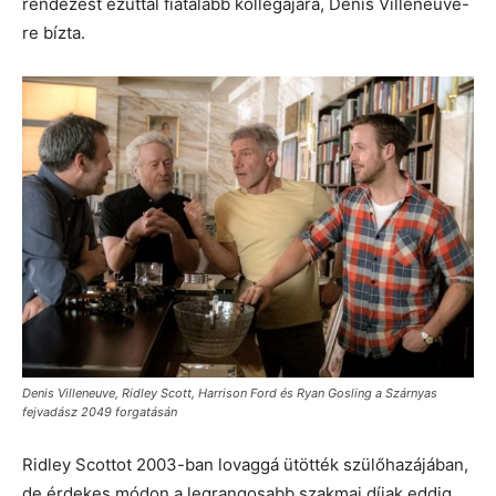
rendezést ezúttal fiatalabb kollégájára, Denis Villeneuve-
re bízta.
Denis Villeneuve, Ridley Scott, Harrison Ford és Ryan Gosling a Szárnyas
fejvadász 2049 forgatásán
Ridley Scottot 2003-ban lovaggá ütötték szülőhazájában,
de érdekes módon a legrangosabb szakmai díjak eddig