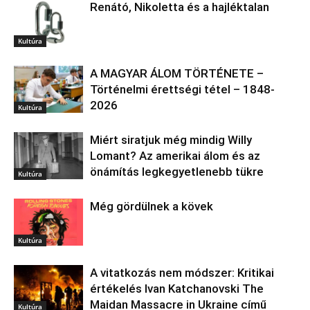
Renátó, Nikoletta és a hajléktalan
Kultúra
A MAGYAR ÁLOM TÖRTÉNETE –
Történelmi érettségi tétel – 1848-
2026
Kultúra
Miért siratjuk még mindig Willy
Lomant? Az amerikai álom és az
önámítás legkegyetlenebb tükre
Kultúra
Még gördülnek a kövek
Kultúra
A vitatkozás nem módszer: Kritikai
értékelés Ivan Katchanovski The
Maidan Massacre in Ukraine című
Kultúra