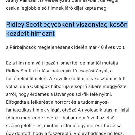
Arany Pálmáért is versenyzett Cannes-ban, de végül
csak a legjobb első filmnek járó díjat kapta meg.
Ridley Scott egyébként viszonylag későn
kezdett filmezni:
a Párbajhősök megjelenésének idején már 40 éves volt.
Ez a film nem vált igazán ismertté, de már jól mutatja
Ridley Scott alkotásainak egyik fő csapásirányát, a
történelmi filmekét. A következő filmje is kosztümös lett
volna, de a Csillagok háborúja elsöprő sikere meggyőzte
arról, hogy érdemes a látványos sci-fik felé nyitni.
Elfogadta a felkérést a horrort és a tudományos-
fantasztikus filmek világát ötvöző A nyolcadik utas: a Halál
(Alien) megrendezésére – habár nem ő volt az első
számú jelölt – és, miután a stúdió egy merész húzással
úgy döntött, hogy a főszereplő, Ripley hadnagy nő lesz,