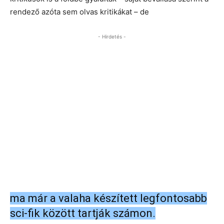
rendező azóta sem olvas kritikákat – de
- Hirdetés -
ma már a valaha készített legfontosabb
sci-fik között tartják számon.