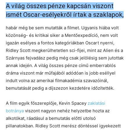
A világ összes pénze kapcsán viszont
ismét Oscar-esélyekről írtak a szaklapok,
habár még be sem mutatták a filmet. Ugyanis hiába volt
közönség- és kritikai siker a Mentőexpedíció, nem volt
igazán esélyes a fontos kategóriákban Oscart nyerni,
Ridley Scott megkerülhetetlen sci-fijei, mint az Alien és a
Szárnyas fejvadász pedig még csak jelölésig sem jutottak
annak idején. A világ összes pénze című emberrablós
dráma viszont már műfajából adódóan is jobb eséllyel
indult volna az amerikai filmakadémia szavazóinál,
bemutatását pedig a díjszezon kezdetére időzítették.
A film egyik főszereplője, Kevin Spacey
zaklatási
botránya
viszont nagyon nehéz helyzetbe hozta az
alkotókat, ráadásul a bemutatás előtti utolsó
pillanatokban. Ridley Scott merész döntéssel igyekezett