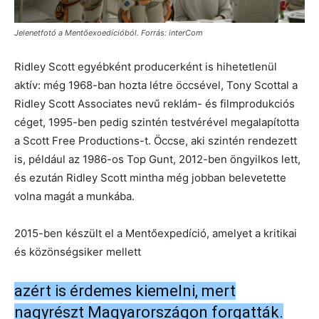
Jelenetfotó a Mentőexoedícióból. Forrás: interCom
Ridley Scott egyébként producerként is hihetetlenül
aktív: még 1968-ban hozta létre öccsével, Tony Scottal a
Ridley Scott Associates nevű reklám- és filmprodukciós
céget, 1995-ben pedig szintén testvérével megalapította
a Scott Free Productions-t. Öccse, aki szintén rendezett
is, például az 1986-os Top Gunt, 2012-ben öngyilkos lett,
és ezután Ridley Scott mintha még jobban belevetette
volna magát a munkába.
2015-ben készült el a Mentőexpedíció, amelyet a kritikai
és közönségsiker mellett
azért is érdemes kiemelni, mert
nagyrészt Magyarországon forgatták.