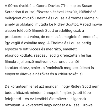
A 90-es évekből a Geena Davies (Thelma) és Susan
Sarandon (Louise) főszereplésével készült, különböző
műfajokat ötvöző Thelma és Louise-t érdemes kiemelni,
amely új oldaláról mutatta be Ridley Scottot. A road movie
alapon felépülő filmnek Scott eredetileg csak a
producere lett volna, de nem talált megfelelő rendezőt,
így végül ő csinálta meg. A Thelma és Louise pedig
egyszerre lett vicces és megrázó, emellett
elgondolkodtató, ráadásul addig kifejezetten férfias
filmekre jellemző motívumokat rendelt a női
karakterekhez, amiért a feministák megbecsülését is
elnyerte (illetve a nézőkét és a kritikusokét is).
De korántsem lehet azt mondani, hogy Ridley Scott nem
tudott hibázni: minden ünnepelt filmjére jutott több
felejthető – és ez későbbi életművére is igaznak
bizonyult. A következő nagy dobása a Russel Crowe