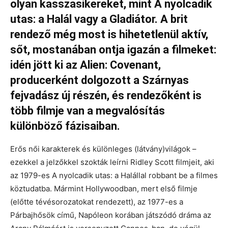
olyan kasszasikereket, mint A nyolcadik
utas: a Halál vagy a Gladiátor. A brit
rendező még most is hihetetlenül aktív,
sőt, mostanában ontja igazán a filmeket:
idén jött ki az Alien: Covenant,
producerként dolgozott a Szárnyas
fejvadász új részén, és rendezőként is
több filmje van a megvalósítás
különböző fázisaiban.
Erős női karakterek és különleges (látvány)világok –
ezekkel a jelzőkkel szokták leírni Ridley Scott filmjeit, aki
az 1979-es A nyolcadik utas: a Halállal robbant be a filmes
köztudatba. Mármint Hollywoodban, mert első filmje
(előtte tévésorozatokat rendezett), az 1977-es a
Párbajhősök című, Napóleon korában játszódó dráma az