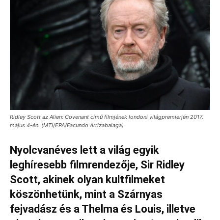
Ridley Scott az Alien: Covenant című filmjének londoni világpremierjén 2017.
május 4-én. (MTI/EPA/Facundo Arrizabalaga)
Nyolcvanéves lett a világ egyik
leghíresebb filmrendezője, Sir Ridley
Scott, akinek olyan kultfilmeket
köszönhetünk, mint a Szárnyas
fejvadász és a Thelma és Louis, illetve