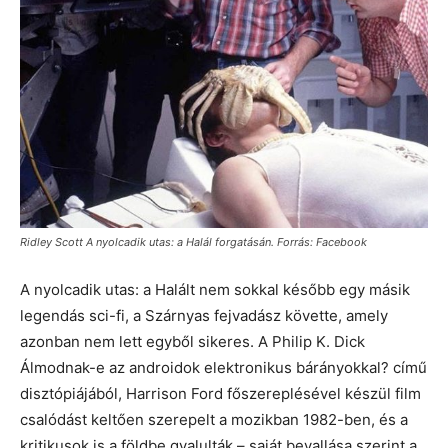
Ridley Scott A nyolcadik utas: a Halál forgatásán. Forrás: Facebook
A nyolcadik utas: a Halált nem sokkal később egy másik
legendás sci-fi, a Szárnyas fejvadász követte, amely
azonban nem lett egyből sikeres. A Philip K. Dick
Álmodnak-e az androidok elektronikus bárányokkal? című
disztópiájából, Harrison Ford főszereplésével készül film
csalódást keltően szerepelt a mozikban 1982-ben, és a
kritikusok is a földbe gyalulták – saját bevallása szerint a