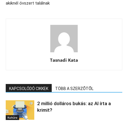
akiknél óvszert találnak
Tasnadi Kata
KAPCSOLÓDÓ CIKKEK
TÖBB A SZERZŐTŐL
2 millió dolláros bukás: az AI írta a
krimit?
Kultúra