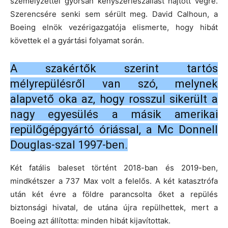
személyzettel gyorsan kényszerleszállást hajtott végre.
Szerencsére senki sem sérült meg. David Calhoun, a
Boeing elnök vezérigazgatója elismerte, hogy hibát
követtek el a gyártási folyamat során.
A szakértők szerint tartós
mélyrepülésről van szó, melynek
alapvető oka az, hogy rosszul sikerült a
nagy egyesülés a másik amerikai
repülőgépgyártó óriással, a Mc Donnell
Douglas-szal 1997-ben.
Két fatális baleset történt 2018-ban és 2019-ben,
mindkétszer a 737 Max volt a felelős. A két katasztrófa
után két évre a földre parancsolta őket a repülés
biztonsági hivatal, de utána újra repülhettek, mert a
Boeing azt állította: minden hibát kijavítottak.