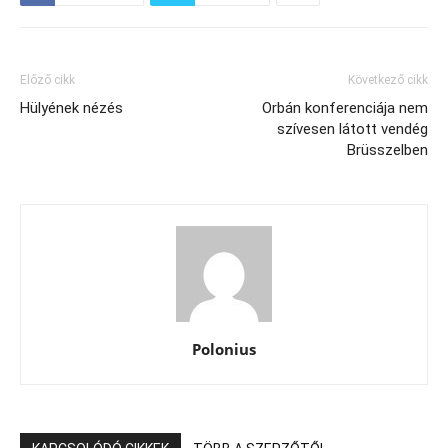
Előző cikk
Következő cikk
Hülyének nézés
Orbán konferenciája nem
szívesen látott vendég
Brüsszelben
Polonius