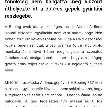
főnökség nem hallgatta meg viszont
áthelyezte őt a 777-es gépek gyártási
részlegébe.
A Boeing évek óta veszteséges, és az Alaska Airlines
januári balesete egyáltalán nem arra mutat, hogy idén
ebben fordulat következhetne be – írja a CNN gazdasági
rovata, amely rámutat: a cég gyártási folyamatot bíráló
munkatársát a jövő héten meghallgatja a szenátus
illetékes albizottsága annak ellenére, hogy a repülőgép
gyártó óriás teljes erővel tiltakozik a bejelentő állításai
ellen.
Mi történt az Alaska Airlines gépével? A Boeing 737 Max
ajtajának egyik panelje kiszakadt nem sokkal azután, hogy
a repülőgép felszállt Portlandből – Oregon állam január
hatodikán. A gép fedélzetén 174 utassal és 6 fős