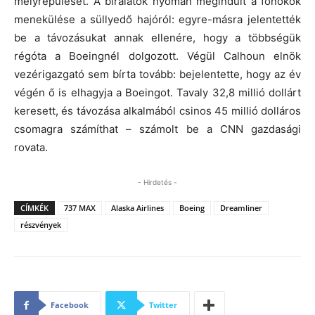
mélyrepülését. A bírálatok nyomán megindult a főnökök
menekülése a süllyedő hajóról: egyre-másra jelentették
be a távozásukat annak ellenére, hogy a többségük
régóta a Boeingnél dolgozott. Végül Calhoun elnök
vezérigazgató sem bírta tovább: bejelentette, hogy az év
végén ő is elhagyja a Boeingot. Tavaly 32,8 millió dollárt
keresett, és távozása alkalmából csinos 45 millió dolláros
csomagra számíthat – számolt be a CNN gazdasági
rovata.
- Hirdetés -
CÍMKÉK
737 MAX
Alaska Airlines
Boeing
Dreamliner
részvények
Facebook
Twitter