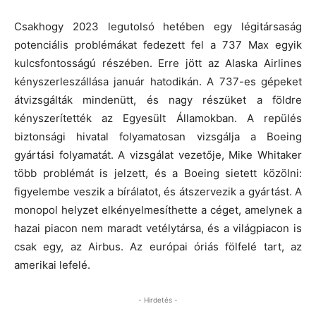
Csakhogy 2023 legutolsó hetében egy légitársaság
potenciális problémákat fedezett fel a 737 Max egyik
kulcsfontosságú részében. Erre jött az Alaska Airlines
kényszerleszállása január hatodikán. A 737-es gépeket
átvizsgálták mindenütt, és nagy részüket a földre
kényszerítették az Egyesült Államokban. A repülés
biztonsági hivatal folyamatosan vizsgálja a Boeing
gyártási folyamatát. A vizsgálat vezetője, Mike Whitaker
több problémát is jelzett, és a Boeing sietett közölni:
figyelembe veszik a bírálatot, és átszervezik a gyártást. A
monopol helyzet elkényelmesíthette a céget, amelynek a
hazai piacon nem maradt vetélytársa, és a világpiacon is
csak egy, az Airbus. Az európai óriás fölfelé tart, az
amerikai lefelé.
- Hirdetés -