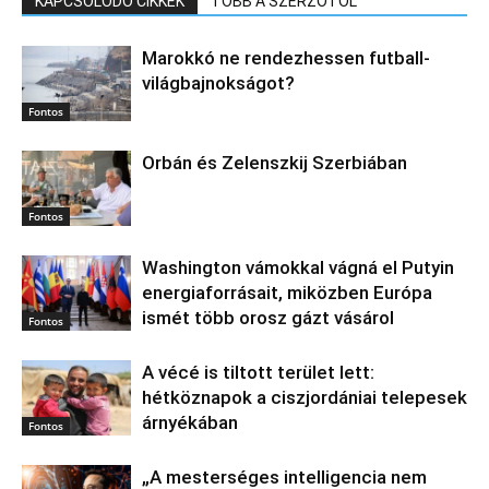
KAPCSOLÓDÓ CIKKEK
TÖBB A SZERZŐTŐL
Marokkó ne rendezhessen futball-
világbajnokságot?
Fontos
Orbán és Zelenszkij Szerbiában
Fontos
Washington vámokkal vágná el Putyin
energiaforrásait, miközben Európa
ismét több orosz gázt vásárol
Fontos
A vécé is tiltott terület lett:
hétköznapok a ciszjordániai telepesek
árnyékában
Fontos
„A mesterséges intelligencia nem