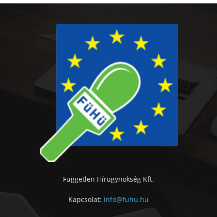
Független Hírügynökség Kft.
Kapcsolat:
info@fuhu.hu