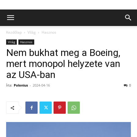
Kezdőlap
Világ
Hasznos
Világ
Hasznos
Nem bukhat meg a Boeing,
mert monopol helyzete van
az USA-ban
Írta:
Polonius
-
2024-04-16
0