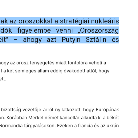
ak az oroszokkal a stratégiai nukleáris
ndók figyelembe venni „Oroszország
eit” – ahogy azt Putyin Sztálin és
ogy az orosz fenyegetés miatt fontolóra veheti a
rt a két semleges állam eddig óvakodott attól, hogy
tt.
bizottság vezetője arról nyilatkozott, hogy Európának
on. Korábban Merkel német kancellár alkudta ki a békét
Normandia tárgyalásokon. Ezeken a francia és az ukrán