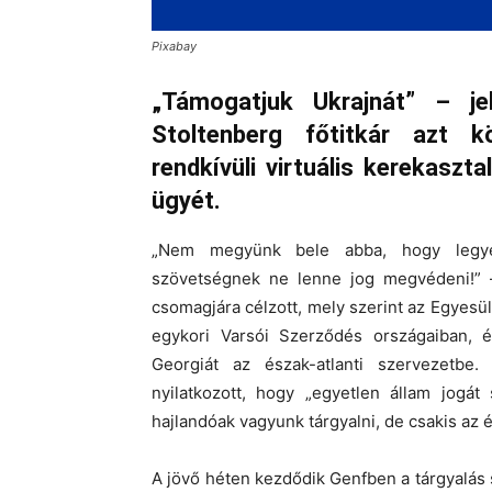
Pixabay
„Támogatjuk Ukrajnát” – j
Stoltenberg főtitkár azt k
rendkívüli virtuális kerekasz
ügyét.
„Nem megyünk bele abba, hogy legye
szövetségnek ne lenne jog megvédeni!” – 
csomagjára célzott, mely szerint az Egyesül
egykori Varsói Szerződés országaiban,
Georgiát az észak-atlanti szervezetbe
nyilatkozott, hogy „egyetlen állam jogát
hajlandóak vagyunk tárgyalni, de csakis az é
A jövő héten kezdődik Genfben a tárgyalás