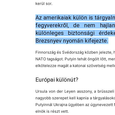
kerül sor.
Az amerikaiak külön is tárgyaln
fegyverekről, de nem hajla
különleges biztonsági érdek
Brezsnyev nyomán kifejezte.
Finnország és Svédország közben jelezte, h
NATO tagságot. Putyin tehát öngólt lőtt, me
elkötelezze magát a katonai szövetség melle
Európai különút?
Ursula von der Leyen asszony, a brüsszeli 
nagyobb szerepet kell kapnia a tárgyalások
Putyinnál Ukrajna ügyében az úgynevezett 
elnök is részt vett.