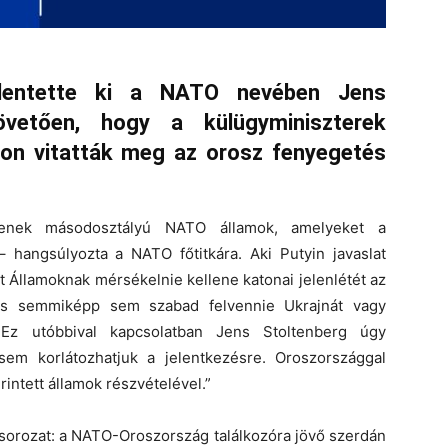
elentette ki a NATO nevében Jens
övetően, hogy a külügyminiszterek
talon vitatták meg az orosz fenyegetés
nek másodosztályú NATO államok, amelyeket a
hangsúlyozta a NATO főtitkára. Aki Putyin javaslat
t Államoknak mérsékelnie kellene katonai jelenlétét az
 és semmiképp sem szabad felvennie Ukrajnát vagy
. Ez utóbbival kapcsolatban Jens Stoltenberg úgy
 sem korlátozhatjuk a jelentkezésre. Oroszországgal
rintett államok részvételével.”
 sorozat: a NATO-Oroszország találkozóra jövő szerdán