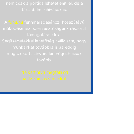
nem csak a politika lehetetleníti el, de a
társadalmi kihívások is.
A
fuhu.hu
fennmaradásához, hosszútávú
működéséhez, szerkesztőségünk rászorul
támogatásotokra.
Segítségetekkel lehetőség nyílik arra, hogy
munkánkat továbbra is az eddig
megszokott színvonalon végezhessük
tovább.
Ide kattintva megtalálod
bankszámlaszámunkat!