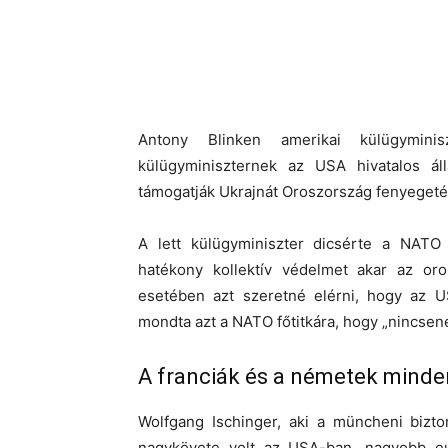
Antony Blinken amerikai külügymini
külügyminiszternek az USA hivatalos áll
támogatják Ukrajnát Oroszország fenyeget
A lett külügyminiszter dicsérte a NAT
hatékony kollektív védelmet akar az oro
esetében azt szeretné elérni, hogy az US
mondta azt a NATO főtitkára, hogy „nincse
A franciák és a németek minde
Wolfgang Ischinger, aki a müncheni bizto
nagykövete volt az USA-ban, nagyobb e