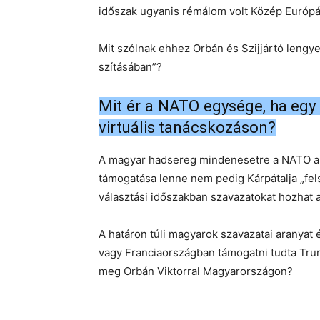
időszak ugyanis rémálom volt Közép Európána
Mit szólnak ehhez Orbán és Szijjártó lengyel
szításában”?
Mit ér a NATO egysége, ha egy 
virtuális tanácskozáson?
A magyar hadsereg mindenesetre a NATO alá 
támogatása lenne nem pedig Kárpátalja „felsz
választási időszakban szavazatokat hozhat 
A határon túli magyarok szavazatai aranyat
vagy Franciaországban támogatni tudta Trum
meg Orbán Viktorral Magyarországon?