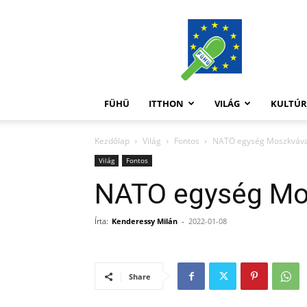
FüHü
FÜHÜ
ITTHON
VILÁG
KULTÚ
Kezdőlap
Világ
Fontos
NATO egység Moszkváv
Világ
Fontos
NATO egység Mo
Írta:
Kenderessy Milán
-
2022-01-08
Share