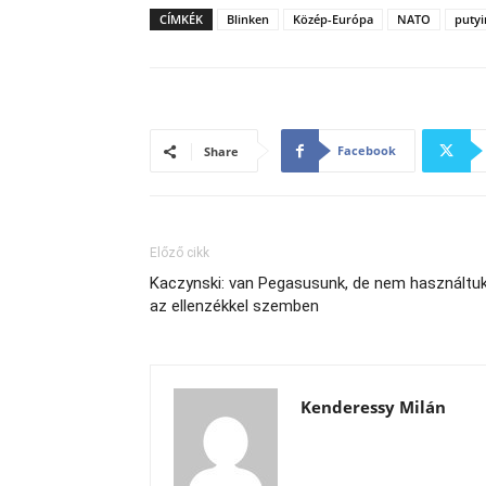
CÍMKÉK
Blinken
Közép-Európa
NATO
putyi
Facebook
Share
Előző cikk
Kaczynski: van Pegasusunk, de nem használtu
az ellenzékkel szemben
Kenderessy Milán