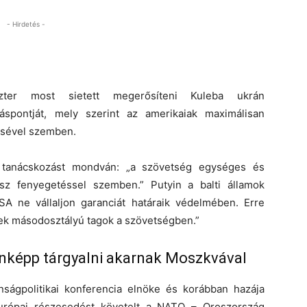
- Hirdetés -
szter most sietett megerősíteni Kuleba ukrán
áspontját, mely szerint az amerikaiak maximálisan
ésével szemben.
O tanácskozást mondván: „a szövetség egységes és
sz fenyegetéssel szemben.” Putyin a balti államok
A ne vállaljon garanciát határaik védelmében. Erre
nek másodosztályú tagok a szövetségben.”
nképp tárgyalni akarnak Moszkvával
nságpolitikai konferencia elnöke és korábban hazája
urópai részesedést követelt a NATO – Oroszország