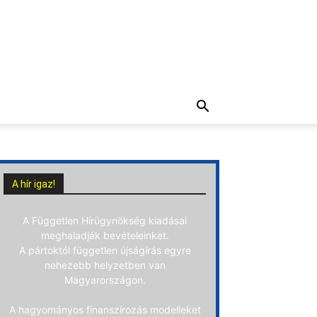
A hír igaz!
A Független Hírügynökség kiadásai
meghaladják bevételeinket.
A pártoktól független újságírás egyre
nehezebb helyzetben van
Magyarországon.
A hagyományos finanszírozás modelleket