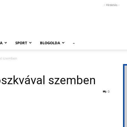
- Hirdetés -
RA
SPORT
BLOGOLDA
–
al szemben
szkvával szemben
0