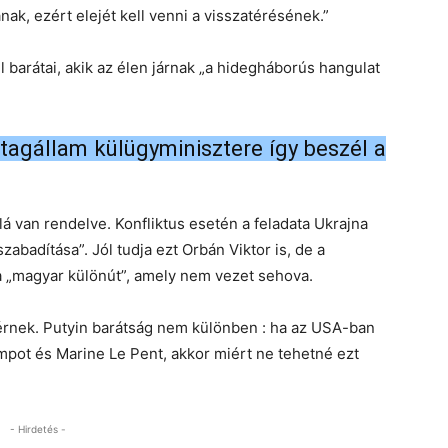
k, ezért elejét kell venni a visszatérésének.”
 barátai, akik az élen járnak „a hidegháborús hangulat
tagállam külügyminisztere így beszél a
van rendelve. Konfliktus esetén a feladata Ukrajna
abadítása”. Jól tudja ezt Orbán Viktor is, de a
a „magyar különút”, amely nem vezet sehova.
 érnek. Putyin barátság nem különben : ha az USA-ban
pot és Marine Le Pent, akkor miért ne tehetné ezt
- Hirdetés -