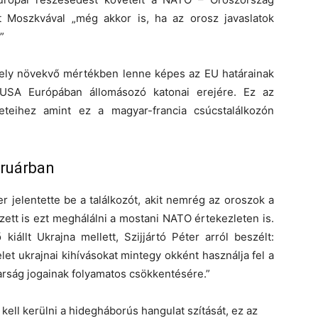
et Moszkvával „még akkor is, ha az orosz javaslatok
”
ely növekvő mértékben lenne képes az EU határainak
USA Európában állomásozó katonai erejére. Ez az
eteihez amint ez a magyar-francia csúcstalálkozón
bruárban
er jelentette be a találkozót, akit nemrég az oroszok a
zett is ezt meghálálni a mostani NATO értekezleten is.
kiállt Ukrajna mellett, Szijjártó Péter arról beszélt:
let ukrajnai kihívásokat mintegy okként használja fel a
arság jogainak folyamatos csökkentésére.”
l kell kerülni a hidegháborús hangulat szítását, ez az