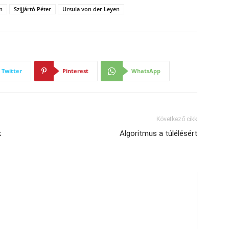
n
Szijjártó Péter
Ursula von der Leyen
Twitter
Pinterest
WhatsApp
Következő cikk
k
Algoritmus a túlélésért