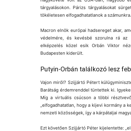
tárgyalásokon. Párizs tárgyalásokat sürg
tökéletesen elfogadhatatlanok a számunkra.
Macron elnök európai hadsereget akar, am
védelmére, és kevésbé szorulna rá az 
elképzelés közel esik Orbán Viktor néz
Budapesten kiderült.
Putyin-Orbán találkozó lesz fe
Vajon miről? Szijjártó Pétert külügyminiszt
Barátság érdemrenddel tüntettek ki. Igyeke
Míg a virtuális csúcson a többi résztvevő 
„elfogadhatatlan, hogy a kijevi kormány a ke
nemzeti közösségek, így a kárpátaljai magy
Ezt követően Szijjártó Péter kijelentette: „e