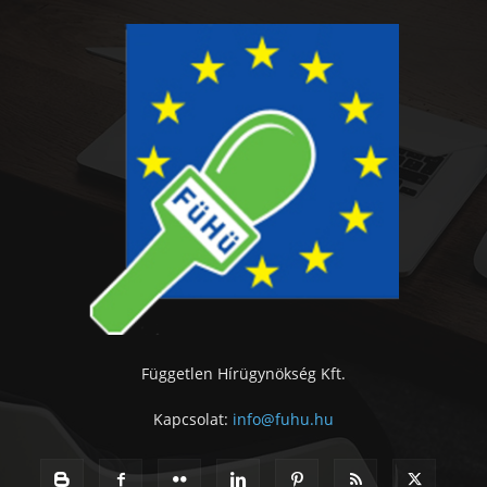
Független Hírügynökség Kft.
Kapcsolat:
info@fuhu.hu