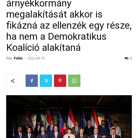
árnyékkormány
megalakítását akkor is
fikázná az ellenzék egy része,
ha nem a Demokratikus
Koalíció alakítaná
Írta:
FüHü
-
2022-09-19
0