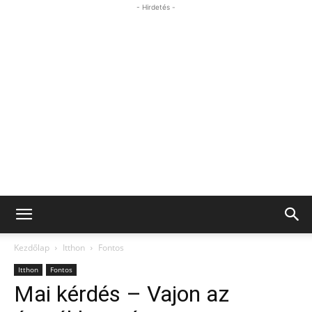
- Hirdetés -
Kezdőlap
Itthon
Fontos
Itthon
Fontos
Mai kérdés – Vajon az