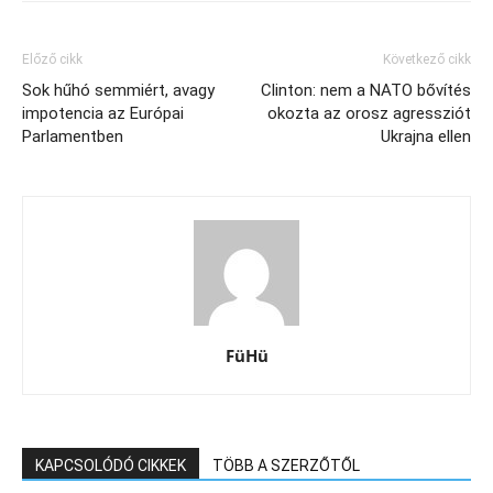
Előző cikk
Következő cikk
Sok hűhó semmiért, avagy
Clinton: nem a NATO bővítés
impotencia az Európai
okozta az orosz agressziót
Parlamentben
Ukrajna ellen
FüHü
KAPCSOLÓDÓ CIKKEK
TÖBB A SZERZŐTŐL