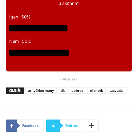
alakítaná?
Igen
50%
Nem
50%
- Hirdetés -
CÍMKÉK
árnyékkormány
dk
dobrev
ellenzék
szavazás
Facebook
Twitter