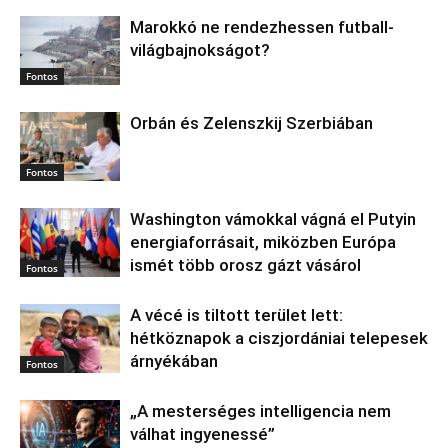
Marokkó ne rendezhessen futball-
világbajnokságot?
Fontos
Orbán és Zelenszkij Szerbiában
Fontos
Washington vámokkal vágná el Putyin
energiaforrásait, miközben Európa
ismét több orosz gázt vásárol
Fontos
A vécé is tiltott terület lett:
hétköznapok a ciszjordániai telepesek
árnyékában
Fontos
„A mesterséges intelligencia nem
válhat ingyenessé”