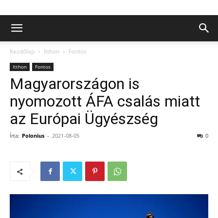
Kezdőlap
Itthon
Fontos
Itthon
Fontos
Magyarországon is
nyomozott ÁFA csalás miatt
az Európai Ügyészség
Írta:
Polonius
-
2021-08-05
0