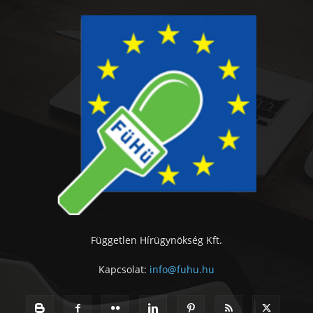
Független Hírügynökség Kft.
Kapcsolat:
info@fuhu.hu