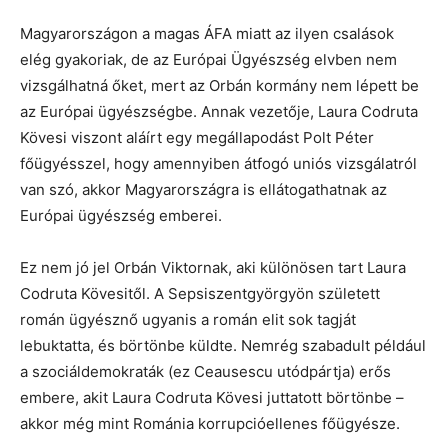
Magyarországon a magas ÁFA miatt az ilyen csalások
elég gyakoriak, de az Európai Ügyészség elvben nem
vizsgálhatná őket, mert az Orbán kormány nem lépett be
az Európai ügyészségbe. Annak vezetője, Laura Codruta
Kövesi viszont aláírt egy megállapodást Polt Péter
főügyésszel, hogy amennyiben átfogó uniós vizsgálatról
van szó, akkor Magyarországra is ellátogathatnak az
Európai ügyészség emberei.
Ez nem jó jel Orbán Viktornak, aki különösen tart Laura
Codruta Kövesitől. A Sepsiszentgyörgyön született
román ügyésznő ugyanis a román elit sok tagját
lebuktatta, és börtönbe küldte. Nemrég szabadult például
a szociáldemokraták (ez Ceausescu utódpártja) erős
embere, akit Laura Codruta Kövesi juttatott börtönbe –
akkor még mint Románia korrupcióellenes főügyésze.