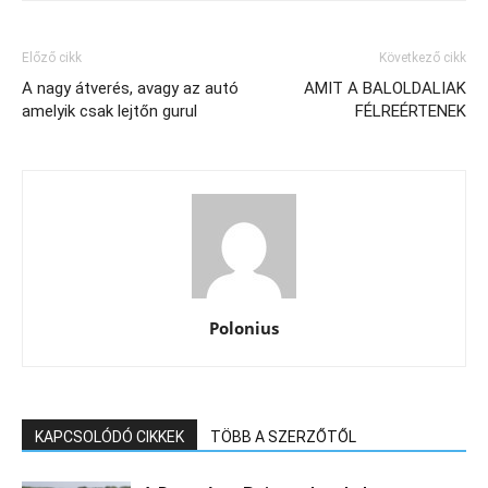
Előző cikk
Következő cikk
A nagy átverés, avagy az autó
AMIT A BALOLDALIAK
amelyik csak lejtőn gurul
FÉLREÉRTENEK
Polonius
KAPCSOLÓDÓ CIKKEK
TÖBB A SZERZŐTŐL