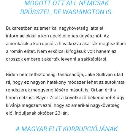
MÖGÖTT OTT ÁLL NEMCSAK
BRÜSSZEL, DE WASHINGTON IS.
Bukarestben az amerikai nagykövetség látta el
információkkal a korrupció ellenes ügyésznőt. Az
amerikaiak a korrupcióra hivatkozva akarták megtisztítani
a román elitet. Nem erkölcsi kifogásuk volt hanem az
oroszok embereit akarták levenni a sakktábláról.
Biden nemzetbiztonsági tanácsadója, Jake Sullivan utalt
rá, hogy ez nagyon hatékony módszer lehet az autokrata
rendszerek meggyengítésére másutt is. Orbán érti a
finom célzást: Bayer Zsolt a következő békemenetet úgy
kívánja megszervezni, hogy az amerikai nagykövetség
elől induljanak október 23-án.
A MAGYAR ELIT KORRUPCIÓJÁNAK