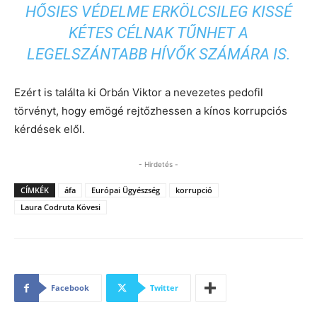
HŐSIES VÉDELME ERKÖLCSILEG KISSÉ
KÉTES CÉLNAK TŰNHET A
LEGELSZÁNTABB HÍVŐK SZÁMÁRA IS.
Ezért is találta ki Orbán Viktor a nevezetes pedofil
törvényt, hogy emögé rejtőzhessen a kínos korrupciós
kérdések elől.
- Hirdetés -
CÍMKÉK
áfa
Európai Ügyészség
korrupció
Laura Codruta Kövesi
Facebook
Twitter