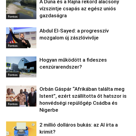
A Duna és a Rajna rekord alacsony
vízszintje csapás az egész uniós
gazdaságra
Fontos
Abdul El‑Sayed: a progresszív
mozgalom új zászlóvivője
Fontos
Hogyan működött a fideszes
cenzúrarendszer?
Fontos
Orbán Gáspár “Afrikában találta meg
Istent”, ezért szállította őt hatszor is
honvédségi repülőgép Csádba és
Fontos
Nigerbe
2 millió dolláros bukás: az AI írta a
krimit?