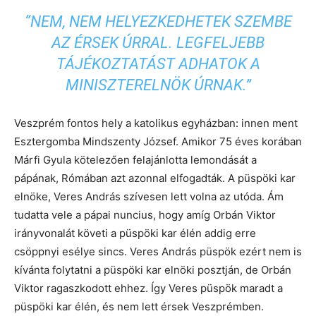
“NEM, NEM HELYEZKEDHETEK SZEMBE
AZ ÉRSEK ÚRRAL. LEGFELJEBB
TÁJÉKOZTATÁST ADHATOK A
MINISZTERELNÖK ÚRNAK.”
Veszprém fontos hely a katolikus egyházban: innen ment
Esztergomba Mindszenty József. Amikor 75 éves korában
Márfi Gyula kötelezően felajánlotta lemondását a
pápának, Rómában azt azonnal elfogadták. A püspöki kar
elnöke, Veres András szívesen lett volna az utóda. Ám
tudatta vele a pápai nuncius, hogy amíg Orbán Viktor
irányvonalát követi a püspöki kar élén addig erre
csöppnyi esélye sincs. Veres András püspök ezért nem is
kívánta folytatni a püspöki kar elnöki posztján, de Orbán
Viktor ragaszkodott ehhez. Így Veres püspök maradt a
püspöki kar élén, és nem lett érsek Veszprémben.