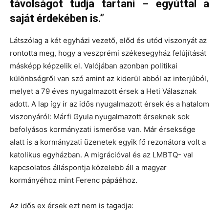
távolságot tudja tartani – egyúttal a
saját érdekében is.”
Látszólag a két egyházi vezető, előd és utód viszonyát az
rontotta meg, hogy a veszprémi székesegyház felújítását
másképp képzelik el. Valójában azonban politikai
különbségről van szó amint az kiderül abból az interjúból,
melyet a 79 éves nyugalmazott érsek a Heti Válasznak
adott. A lap így ír az idős nyugalmazott érsek és a hatalom
viszonyáról: Márfi Gyula nyugalmazott érseknek sok
befolyásos kormányzati ismerőse van. Már érseksége
alatt is a kormányzati üzenetek egyik fő rezonátora volt a
katolikus egyházban. A migrációval és az LMBTQ- val
kapcsolatos álláspontja közelebb áll a magyar
kormányéhoz mint Ferenc pápáéhoz.
Az idős ex érsek ezt nem is tagadja: