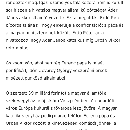
rendeztek meg. Igazi személyes találkozóra nem is került
sor hiszen a hivatalos magyar állami küldöttséget Áder
János akkori államfő vezette. Ezt a megoldást Erdő Péter
bíboros találta ki, hogy elkerülje a konfrontációt a pápa és
a magyar miniszterelnök között. Erdő Péter arra
hivatkozott, hogy Áder János katolikus míg Orbán Viktor
református.
Csíksomlyón, ahol nemrég Ferenc pápa is misét
pontifikált, idén Udvardy György veszprémi érsek
misézett pünkösd alkalmából.
Ő szerzett 39 milliárd forintot a magyar államtól a
székesegyház felújítására Veszprémben. A dunántúli
város Európa kulturális fővárosa lesz jövőre. A magyar
katolikus egyház pedig marad félúton Ferenc pápa és
Orbán Viktor között: a kinevezések Rómából jönnek, a