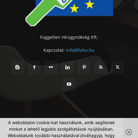
Független Hírügynökség Kft.
Kapcsolat:
info@fuhu.hu
A weboldalon cookie-kat használunk, amik segítenek
Médiaajánlat
Impresszum
Szerzői jogok
Adatkezelési irányelvek
minket a lehető legjobb szolgáltatások nyújtásában.
Weboldalunk további használatával jóváhagyja, hogy