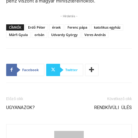
pénz viszont a magyar miniszterelnöktől.
- Hirdetés -
CÍMKÉK
Erdő Péter
érsek
Ferenc pápa
katolikus egyház
Márfi Gyula
orbán
Udvardy György
Veres András
Facebook
Twitter
Előző cikk
Következő cikk
UGYANAZOK?
RENDKÍVÜLI ÜLÉS