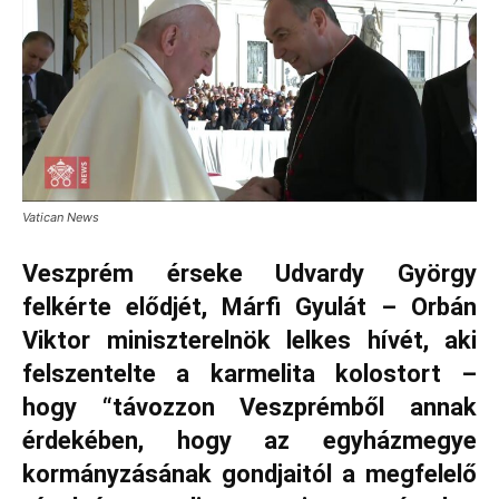
Vatican News
Veszprém érseke Udvardy György
felkérte elődjét, Márfi Gyulát – Orbán
Viktor miniszterelnök lelkes hívét, aki
felszentelte a karmelita kolostort –
hogy “távozzon Veszprémből annak
érdekében, hogy az egyházmegye
kormányzásának gondjaitól a megfelelő