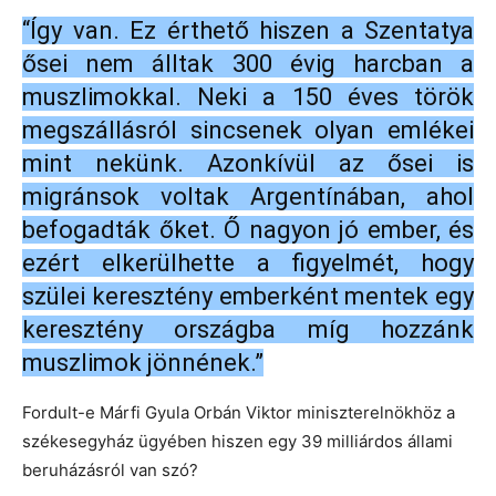
“Így van. Ez érthető hiszen a Szentatya
ősei nem álltak 300 évig harcban a
muszlimokkal. Neki a 150 éves török
megszállásról sincsenek olyan emlékei
mint nekünk. Azonkívül az ősei is
migránsok voltak Argentínában, ahol
befogadták őket. Ő nagyon jó ember, és
ezért elkerülhette a figyelmét, hogy
szülei keresztény emberként mentek egy
keresztény országba míg hozzánk
muszlimok jönnének.”
Fordult-e Márfi Gyula Orbán Viktor miniszterelnökhöz a
székesegyház ügyében hiszen egy 39 milliárdos állami
beruházásról van szó?