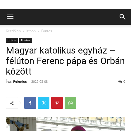
Kezdőlap
Itthon
Fontos
Itthon
Fontos
Magyar katolikus egyház –
félúton Ferenc pápa és Orbán
között
Írta:
Polonius
-
2022-08-08
0