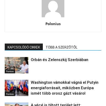
Polonius
KAPCSOLÓDÓ CIKKEK
TÖBB A SZERZŐTŐL
Orbán és Zelenszkij Szerbiában
Fontos
Washington vámokkal vágná el Putyin
energiaforrásait, miközben Európa
ismét több orosz gázt vásárol
Fontos
A vécé is tiltott terület lett: