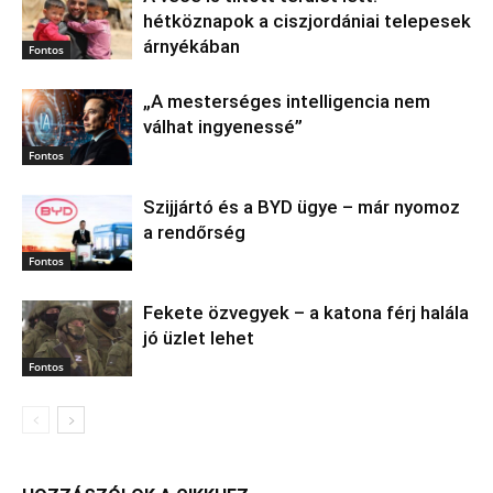
hétköznapok a ciszjordániai telepesek
árnyékában
Fontos
„A mesterséges intelligencia nem
válhat ingyenessé”
Fontos
Szijjártó és a BYD ügye – már nyomoz
a rendőrség
Fontos
Fekete özvegyek – a katona férj halála
jó üzlet lehet
Fontos