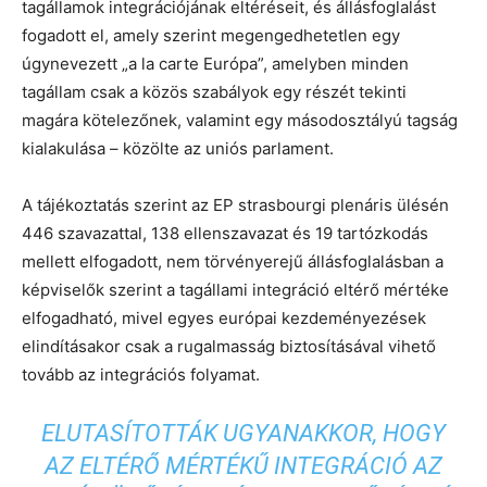
tagállamok integrációjának eltéréseit, és állásfoglalást
fogadott el, amely szerint megengedhetetlen egy
úgynevezett „a la carte Európa”, amelyben minden
tagállam csak a közös szabályok egy részét tekinti
magára kötelezőnek, valamint egy másodosztályú tagság
kialakulása – közölte az uniós parlament.
A tájékoztatás szerint az EP strasbourgi plenáris ülésén
446 szavazattal, 138 ellenszavazat és 19 tartózkodás
mellett elfogadott, nem törvényerejű állásfoglalásban a
képviselők szerint a tagállami integráció eltérő mértéke
elfogadható, mivel egyes európai kezdeményezések
elindításakor csak a rugalmasság biztosításával vihető
tovább az integrációs folyamat.
ELUTASÍTOTTÁK UGYANAKKOR, HOGY
AZ ELTÉRŐ MÉRTÉKŰ INTEGRÁCIÓ AZ