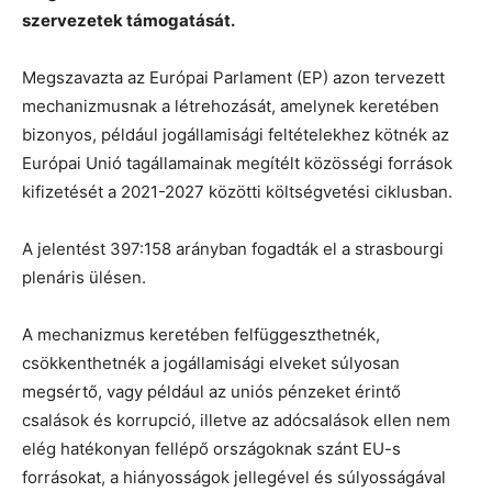
szervezetek támogatását.
Megszavazta az Európai Parlament (EP) azon tervezett
mechanizmusnak a létrehozását, amelynek keretében
bizonyos, például jogállamisági feltételekhez kötnék az
Európai Unió tagállamainak megítélt közösségi források
kifizetését a 2021-2027 közötti költségvetési ciklusban.
A jelentést 397:158 arányban fogadták el a strasbourgi
plenáris ülésen.
A mechanizmus keretében felfüggeszthetnék,
csökkenthetnék a jogállamisági elveket súlyosan
megsértő, vagy például az uniós pénzeket érintő
csalások és korrupció, illetve az adócsalások ellen nem
elég hatékonyan fellépő országoknak szánt EU-s
forrásokat, a hiányosságok jellegével és súlyosságával