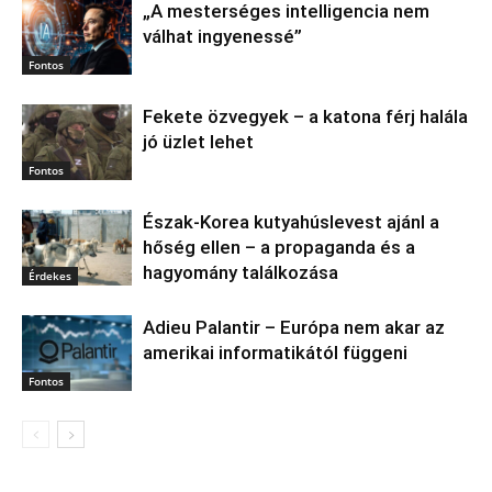
„A mesterséges intelligencia nem
válhat ingyenessé”
Fontos
Fekete özvegyek – a katona férj halála
jó üzlet lehet
Fontos
Észak‑Korea kutyahúslevest ajánl a
hőség ellen – a propaganda és a
hagyomány találkozása
Érdekes
Adieu Palantir – Európa nem akar az
amerikai informatikától függeni
Fontos