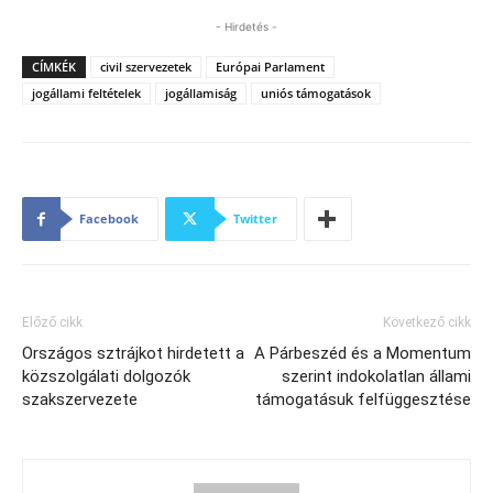
- Hirdetés -
CÍMKÉK
civil szervezetek
Európai Parlament
jogállami feltételek
jogállamiság
uniós támogatások
Facebook
Twitter
Előző cikk
Következő cikk
Országos sztrájkot hirdetett a
A Párbeszéd és a Momentum
közszolgálati dolgozók
szerint indokolatlan állami
szakszervezete
támogatásuk felfüggesztése