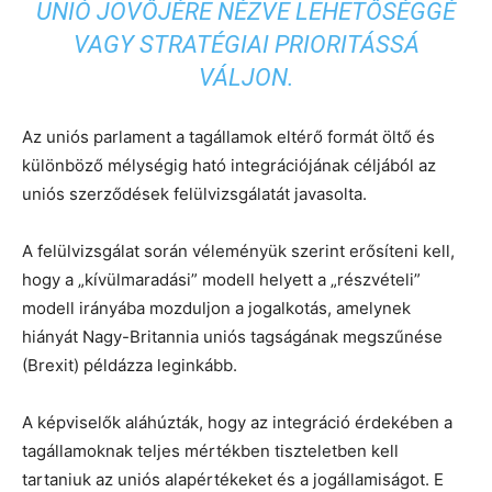
UNIÓ JÖVŐJÉRE NÉZVE LEHETŐSÉGGÉ
VAGY STRATÉGIAI PRIORITÁSSÁ
VÁLJON.
Az uniós parlament a tagállamok eltérő formát öltő és
különböző mélységig ható integrációjának céljából az
uniós szerződések felülvizsgálatát javasolta.
A felülvizsgálat során véleményük szerint erősíteni kell,
hogy a „kívülmaradási” modell helyett a „részvételi”
modell irányába mozduljon a jogalkotás, amelynek
hiányát Nagy-Britannia uniós tagságának megszűnése
(Brexit) példázza leginkább.
A képviselők aláhúzták, hogy az integráció érdekében a
tagállamoknak teljes mértékben tiszteletben kell
tartaniuk az uniós alapértékeket és a jogállamiságot. E