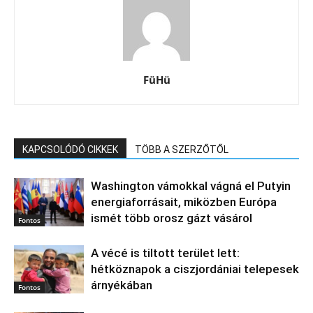
FüHü
KAPCSOLÓDÓ CIKKEK
TÖBB A SZERZŐTŐL
Washington vámokkal vágná el Putyin
energiaforrásait, miközben Európa
ismét több orosz gázt vásárol
Fontos
A vécé is tiltott terület lett:
hétköznapok a ciszjordániai telepesek
árnyékában
Fontos