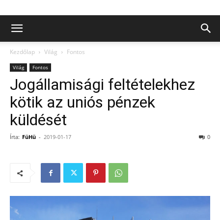
Kezdőlap
Világ
Fontos
Világ
Fontos
Jogállamisági feltételekhez
kötik az uniós pénzek
küldését
Írta:
FüHü
-
2019-01-17
0