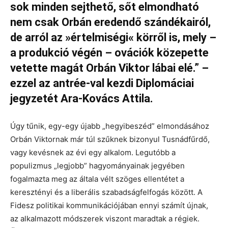
sok minden sejthető, sőt elmondható
nem csak Orbán eredendő szándékairól,
de arról az »értelmiségi« körről is, mely –
a produkció végén – ovációk közepette
vetette magát Orbán Viktor lábai elé.” –
ezzel az antrée-val kezdi Diplomáciai
jegyzetét Ara-Kovács Attila.
Úgy tűnik, egy-egy újabb „hegyibeszéd” elmondásához
Orbán Viktornak már túl szűknek bizonyul Tusnádfűrdő,
vagy kevésnek az évi egy alkalom. Legutóbb a
populizmus „legjobb” hagyományainak jegyében
fogalmazta meg az általa vélt szöges ellentétet a
keresztényi és a liberális szabadságfelfogás között. A
Fidesz politikai kommunikációjában ennyi számít újnak,
az alkalmazott módszerek viszont maradtak a régiek.