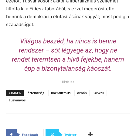
ezelőtt Tusványoson: akkor a liberalizmus szellemét
tiltotta ki a Fidesz táborából, s ezzel megerősítette
bennük a demokrácia elutasításának vágyát; most pedig a
szabadságot.
Világos beszéd, ha nincs is benne
rendszer – sőt légyege az, hogy ne
rendet teremtsen a hívő fejekbe, hanem
épp a bizonytalanság káoszát.
- Hirdetés -
CÍMKÉK
értelmiség
liberalizmus
orbán
Orwell
Tusványos
Facebook
Twitter