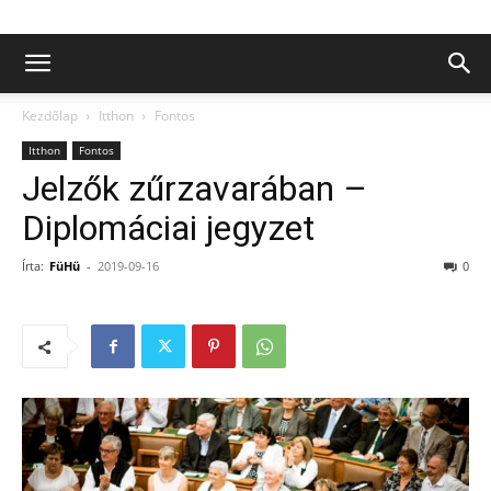
Kezdőlap
Itthon
Fontos
Itthon
Fontos
Jelzők zűrzavarában –
Diplomáciai jegyzet
Írta:
FüHü
-
2019-09-16
0