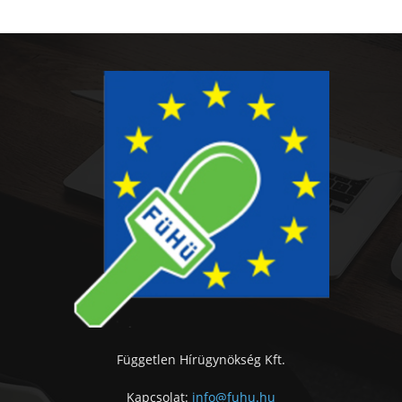
Független Hírügynökség Kft.
Kapcsolat:
info@fuhu.hu