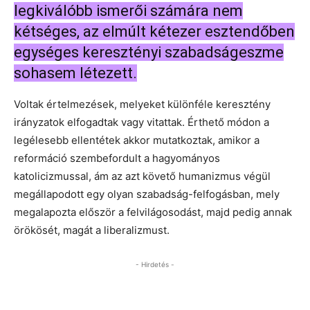
legkiválóbb ismerői számára nem
kétséges, az elmúlt kétezer esztendőben
egységes keresztényi szabadságeszme
sohasem létezett.
Voltak értelmezések, melyeket különféle keresztény
irányzatok elfogadtak vagy vitattak. Érthető módon a
legélesebb ellentétek akkor mutatkoztak, amikor a
reformáció szembefordult a hagyományos
katolicizmussal, ám az azt követő humanizmus végül
megállapodott egy olyan szabadság-felfogásban, mely
megalapozta először a felvilágosodást, majd pedig annak
örökösét, magát a liberalizmust.
- Hirdetés -