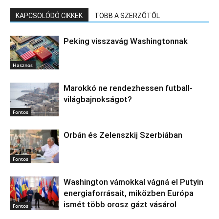
KAPCSOLÓDÓ CIKKEK
TÖBB A SZERZŐTŐL
Peking visszavág Washingtonnak
Hasznos
Marokkó ne rendezhessen futball-
világbajnokságot?
Fontos
Orbán és Zelenszkij Szerbiában
Fontos
Washington vámokkal vágná el Putyin
energiaforrásait, miközben Európa
ismét több orosz gázt vásárol
Fontos