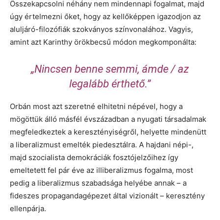
Összekapcsolni néhány nem mindennapi fogalmat, majd
úgy értelmezni őket, hogy az kellőképpen igazodjon az
aluljáró-filozófiák szokványos színvonalához. Vagyis,
amint azt Karinthy örökbecsű módon megkomponálta:
„Nincsen benne semmi, ámde / az
legalább érthető.”
Orbán most azt szeretné elhitetni népével, hogy a
mögöttük álló másfél évszázadban a nyugati társadalmak
megfeledkeztek a keresztényiségről, helyette mindenütt
a liberalizmust emelték piedesztálra. A hajdani népi-,
majd szocialista demokráciák fosztójelzőihez így
emeltetett fel pár éve az illiberalizmus fogalma, most
pedig a liberalizmus szabadsága helyébe annak – a
fideszes propagandagépezet által vizionált – keresztény
ellenpárja.