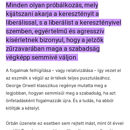
Minden olyan próbálkozás, mely
kijátszani akarja a keresztényit a
liberálissal, s a liberálist a keresztényivel
szemben, egyértelmű és agresszív
kísérletnek bizonyul, hogy a jelzők
zűrzavarában maga a szabadság
végképp semmivé váljon.
A fogalmak felhígítása – vagy relativizálása – így vezet el
az eszmék s végül az értékek teljes pusztulásához.
George Orwell klasszikus regénye mutatta meg a
legjobban, hogyan semmisül meg a szabadság, ha azt
önfeladásként fogalmazzák újra. És a tudás, ha abból
kitiltják a kételyt.
Orbán üzenete ez esetben sem rejtett mást, mint öt évvel