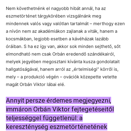
Nem követhetnénk el nagyobb hibát annál, ha az
eszmetörténet tárgykörében vizsgálnánk meg
mindennek valós vagy valótlan tartalmát – merthogy ezen
a nívón nem az akadémiákon zajlanak a viták, hanem a
kocsmákban, legjobb esetben a kávéházak lazább
óráiban. S ha ez így van, akkor sok minden sejthető, sőt
elmondható nem csak Orbán eredendő szándékairól,
melyek jegyében megosztani kívánta kusza gondolatait
hallgatóságával, hanem arról az „értelmiségi” körről is,
mely – a produkció végén – ovációk közepette vetette
magát Orbán Viktor lábai elé.
Annyit persze érdemes megjegyezni,
immáron Orbán Viktor fejtegetéseitől
teljességgel függetlenül: a
kereszténység eszmetörténetének