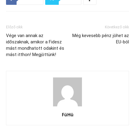
Előző cikk
Következő cikk
Vége van annak az
Még kevesebb pénz jöhet az
időszaknak, amikor a Fidesz
EU-ból
mást mondhatott odakint és
mást itthon! Megjöttünk!
FüHü