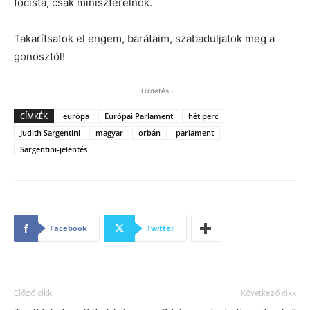
focista, csak miniszterelnök.
Takarítsatok el engem, barátaim, szabaduljatok meg a
gonosztól!
- Hirdetés -
CÍMKÉK
európa
Európai Parlament
hét perc
Judith Sargentini
magyar
orbán
parlament
Sargentini-jelentés
Facebook
Twitter
Előző cikk
Következő cikk