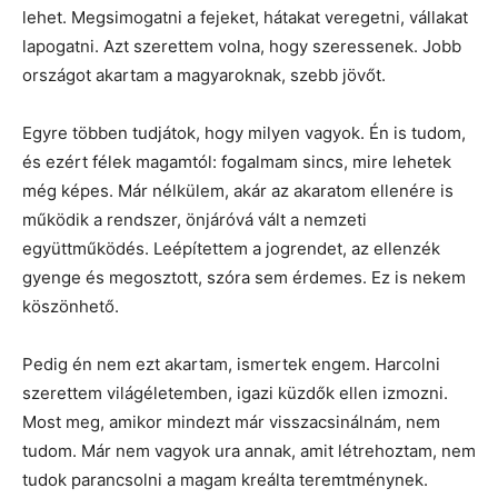
lehet. Megsimogatni a fejeket, hátakat veregetni, vállakat
lapogatni. Azt szerettem volna, hogy szeressenek. Jobb
országot akartam a magyaroknak, szebb jövőt.
Egyre többen tudjátok, hogy milyen vagyok. Én is tudom,
és ezért félek magamtól: fogalmam sincs, mire lehetek
még képes. Már nélkülem, akár az akaratom ellenére is
működik a rendszer, önjáróvá vált a nemzeti
együttműködés. Leépítettem a jogrendet, az ellenzék
gyenge és megosztott, szóra sem érdemes. Ez is nekem
köszönhető.
Pedig én nem ezt akartam, ismertek engem. Harcolni
szerettem világéletemben, igazi küzdők ellen izmozni.
Most meg, amikor mindezt már visszacsinálnám, nem
tudom. Már nem vagyok ura annak, amit létrehoztam, nem
tudok parancsolni a magam kreálta teremtménynek.