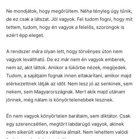
Ne mondjátok, hogy megőrültem. Néha tényleg úgy tűnik,
de ez csak a látszat. Jól vagyok. Fel tudom fogni, hogy mit
tettem, tudom, hogy én vagyok a felelős, szorongok is
ezért épp eleget.
A rendszer mára olyan lett, hogy törvényes úton nem
vagyok leváltható. De ez már nem én vagyok emberek,
nem az, akit láttok. Amikor a tükörbe nézek, megijedek.
Tudom, a sajátjaim fognak innen eltakarítani, amikor majd
elérkezettnek látják az időt. Nem lesz jó az senkinek, sem
nekem, sem Magyarországnak. Mert akik majd utánam
jönnek, még nálam is könyörtelenebbek lesznek.
Én nem vagyok könyörtelen barátaim, sem diktátor. Csak
egy szerencsétlen, megtört labdarúgó vagyok, akinek
nem sikerült valóra váltania álmait. Nem lehettem valódi