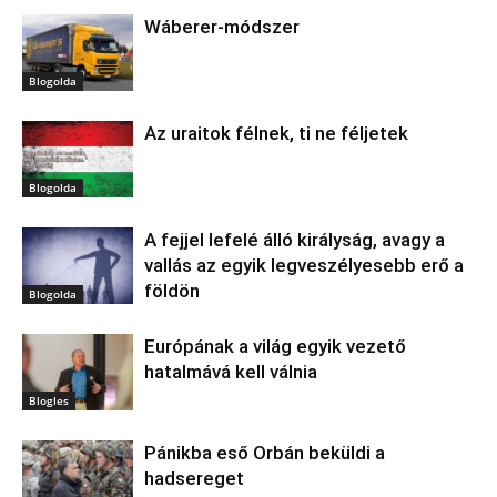
Wáberer-módszer
Blogolda
Az uraitok félnek, ti ne féljetek
Blogolda
A fejjel lefelé álló királyság, avagy a
vallás az egyik legveszélyesebb erő a
földön
Blogolda
Európának a világ egyik vezető
hatalmává kell válnia
Blogles
Pánikba eső Orbán beküldi a
hadsereget