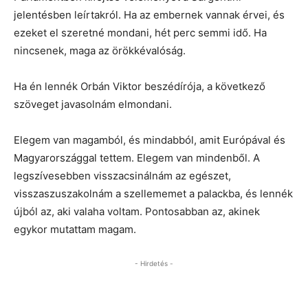
jelentésben leírtakról. Ha az embernek vannak érvei, és
ezeket el szeretné mondani, hét perc semmi idő. Ha
nincsenek, maga az örökkévalóság.
Ha én lennék Orbán Viktor beszédírója, a következő
szöveget javasolnám elmondani.
Elegem van magamból, és mindabból, amit Európával és
Magyarországgal tettem. Elegem van mindenből. A
legszívesebben visszacsinálnám az egészet,
visszaszuszakolnám a szellememet a palackba, és lennék
újból az, aki valaha voltam. Pontosabban az, akinek
egykor mutattam magam.
- Hirdetés -