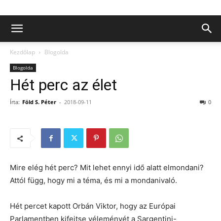
Kezdőlap
Blogolda
Blogolda
Hét perc az élet
Írta:
Föld S. Péter
-
2018-09-11
0
Mire elég hét perc? Mit lehet ennyi idő alatt elmondani?
Attól függ, hogy mi a téma, és mi a mondanivaló.
Hét percet kapott Orbán Viktor, hogy az Európai
Parlamentben kifejtse véleményét a Sargentini-