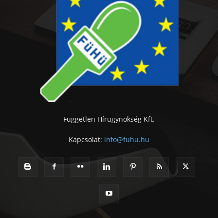
Független Hírügynökség Kft.
Kapcsolat:
info@fuhu.hu