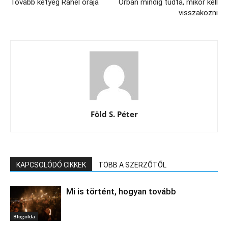
Tovább ketyeg Ráhel órája
Orbán mindig tudta, mikor kell
visszakozni
Föld S. Péter
KAPCSOLÓDÓ CIKKEK
TÖBB A SZERZŐTŐL
Mi is történt, hogyan tovább
Blogolda