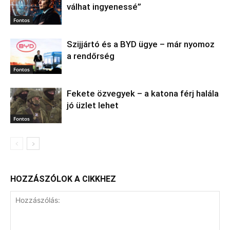
válhat ingyenessé”
Fontos
Szijjártó és a BYD ügye – már nyomoz
a rendőrség
Fontos
Fekete özvegyek – a katona férj halála
jó üzlet lehet
Fontos
HOZZÁSZÓLOK A CIKKHEZ