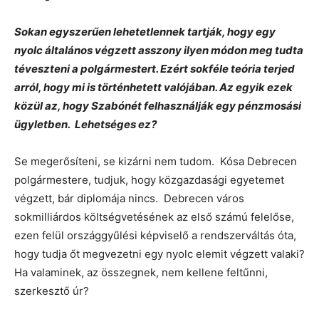
Sokan egyszerűen lehetetlennek tartják, hogy egy
nyolc általános végzett asszony ilyen módon meg tudta
téveszteni a polgármestert. Ezért sokféle teória terjed
arról, hogy mi is történhetett valójában. Az egyik ezek
közül az, hogy Szabónét felhasználják egy pénzmosási
ügyletben. Lehetséges ez?
Se megerősíteni, se kizárni nem tudom. Kósa Debrecen
polgármestere, tudjuk, hogy közgazdasági egyetemet
végzett, bár diplomája nincs. Debrecen város
sokmilliárdos költségvetésének az első számú felelőse,
ezen felül országgyűlési képviselő a rendszerváltás óta,
hogy tudja őt megvezetni egy nyolc elemit végzett valaki?
Ha valaminek, az összegnek, nem kellene feltűnni,
szerkesztő úr?