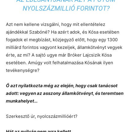
NYOLSZÁZMILLIÓ FORINTOT?
Azt nem kellene vizsgálni, hogy mit ellentételez
ajándékkal Szabóné? Ha azért adok, és Kósa esetében
fogadok el megbízást, közjegyző előtt, hogy egy 1300
milliárd forintos vagyont kezeljek, államkötvényt vegyek
érte, az mi? A sajtó ugye már Bróker Lajcsizik Kósa
esetében. Amúgy volt felhatalmazása Kósának ilyen
tevékenységre?
Ő azt nyilatkozta még az elején, hogy csak tanácsot
adott: vegyen az asszony államkötvényt, és teremtsen
munkahelyet…
Szerkesztő úr, nyolcszázmillióért?
Hát az nyilván nem arra kellett…