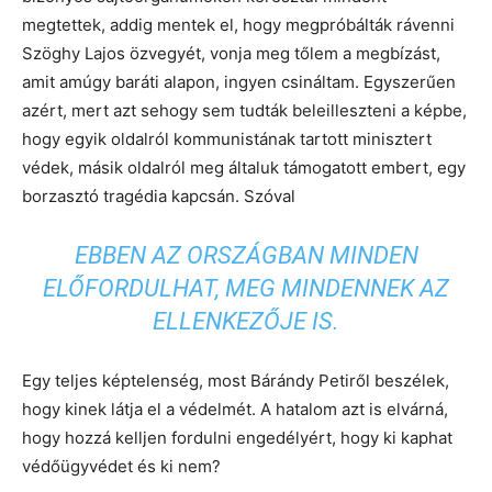
megtettek, addig mentek el, hogy megpróbálták rávenni
Szöghy Lajos özvegyét, vonja meg tőlem a megbízást,
amit amúgy baráti alapon, ingyen csináltam. Egyszerűen
azért, mert azt sehogy sem tudták beleilleszteni a képbe,
hogy egyik oldalról kommunistának tartott minisztert
védek, másik oldalról meg általuk támogatott embert, egy
borzasztó tragédia kapcsán. Szóval
EBBEN AZ ORSZÁGBAN MINDEN
ELŐFORDULHAT, MEG MINDENNEK AZ
ELLENKEZŐJE IS.
Egy teljes képtelenség, most Bárándy Petiről beszélek,
hogy kinek látja el a védelmét. A hatalom azt is elvárná,
hogy hozzá kelljen fordulni engedélyért, hogy ki kaphat
védőügyvédet és ki nem?