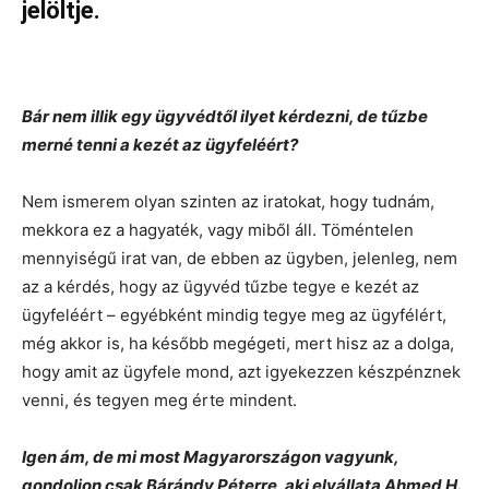
jelöltje.
Bár nem illik egy ügyvédtől ilyet kérdezni, de tűzbe
merné tenni a kezét az ügyfeléért?
Nem ismerem olyan szinten az iratokat, hogy tudnám,
mekkora ez a hagyaték, vagy miből áll. Töméntelen
mennyiségű irat van, de ebben az ügyben, jelenleg, nem
az a kérdés, hogy az ügyvéd tűzbe tegye e kezét az
ügyfeléért – egyébként mindig tegye meg az ügyfélért,
még akkor is, ha később megégeti, mert hisz az a dolga,
hogy amit az ügyfele mond, azt igyekezzen készpénznek
venni, és tegyen meg érte mindent.
Igen ám, de mi most Magyarországon vagyunk,
gondoljon csak Bárándy Péterre, aki elvállata Ahmed H.