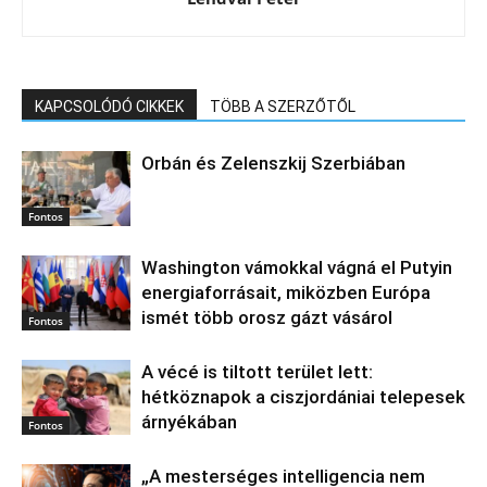
KAPCSOLÓDÓ CIKKEK
TÖBB A SZERZŐTŐL
Orbán és Zelenszkij Szerbiában
Fontos
Washington vámokkal vágná el Putyin
energiaforrásait, miközben Európa
ismét több orosz gázt vásárol
Fontos
A vécé is tiltott terület lett:
hétköznapok a ciszjordániai telepesek
árnyékában
Fontos
„A mesterséges intelligencia nem