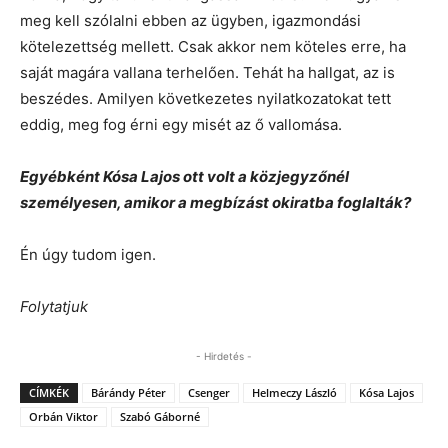
meg kell szólalni ebben az ügyben, igazmondási
kötelezettség mellett. Csak akkor nem köteles erre, ha
saját magára vallana terhelően. Tehát ha hallgat, az is
beszédes. Amilyen következetes nyilatkozatokat tett
eddig, meg fog érni egy misét az ő vallomása.
Egyébként Kósa Lajos ott volt a közjegyzőnél
személyesen, amikor a megbízást okiratba foglalták?
Én úgy tudom igen.
Folytatjuk
- Hirdetés -
CÍMKÉK
Bárándy Péter
Csenger
Helmeczy László
Kósa Lajos
Orbán Viktor
Szabó Gáborné