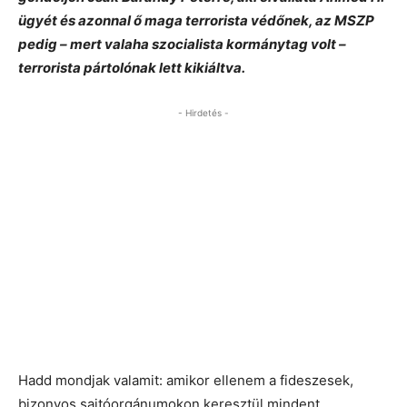
ügyét és azonnal ő maga terrorista védőnek, az MSZP
pedig – mert valaha szocialista kormánytag volt –
terrorista pártolónak lett kikiáltva.
- Hirdetés -
Hadd mondjak valamit: amikor ellenem a fideszesek,
bizonyos sajtóorgánumokon keresztül mindent