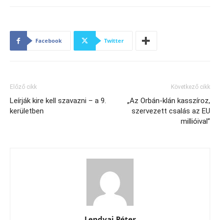
Facebook
Twitter
Előző cikk
Következő cikk
Leírják kire kell szavazni – a 9.
„Az Orbán-klán kasszíroz,
kerületben
szervezett csalás az EU
millióival”
Lendvai Péter