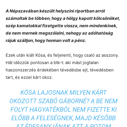
A Népszavában készült helyszíni riportban arról
számoltak be többen, hogy a hölgy kapott kölcsönöket,
szép kamatokkal fizetgette vissza, nem mindenkinek,
de nem mernek megszólalni, nehogy az adóhatóság
rájuk szálljon, hogy honnan volt a pénz.
Ezek után kiáll Kósa, és feljelenti, hogy csaló az asszony.
Hát idézzük pontosan a btk-t: aki mást jogtalan
haszonszerzés érdekében tévedésbe ejt, tévedésben
tart, és ezzel kárt okoz.
KÓSA LAJOSNAK MILYEN KÁRT
OKOZOTT SZABÓ GÁBORNÉ? A BE NEM
FOLYT HAGYATÉKBÓL NEM FIZETTE KI
ELŐBB A FELESÉGNEK, MAJD KÉSŐBB
AZ ÉDESANYJÁNAK AZT A POTOM