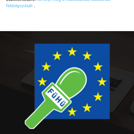
feldolgozását
.