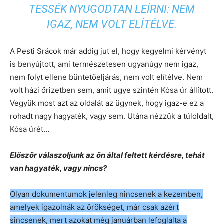
TESSÉK NYUGODTAN LEÍRNI: NEM
IGAZ, NEM VOLT ELÍTÉLVE.
A Pesti Srácok már addig jut el, hogy kegyelmi kérvényt
is benyújtott, ami természetesen ugyanúgy nem igaz,
nem folyt ellene büntetőeljárás, nem volt elítélve. Nem
volt házi őrizetben sem, amit ugye szintén Kósa úr állított.
Vegyük most azt az oldalát az ügynek, hogy igaz-e ez a
rohadt nagy hagyaték, vagy sem. Utána nézzük a túloldalt,
Kósa úrét…
Először válaszoljunk az ön által feltett kérdésre, tehát
van hagyaték, vagy nincs?
Olyan dokumentumok jelenleg nincsenek a kezemben,
amelyek igazolnák az örökséget, már csak azért
sincsenek, mert azokat még januárban lefoglalta a