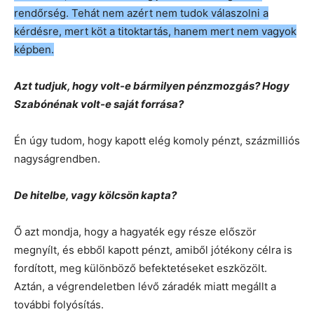
rendőrség. Tehát nem azért nem tudok válaszolni a
kérdésre, mert köt a titoktartás, hanem mert nem vagyok
képben.
Azt tudjuk, hogy volt-e bármilyen pénzmozgás? Hogy
Szabónénak volt-e saját forrása?
Én úgy tudom, hogy kapott elég komoly pénzt, százmilliós
nagyságrendben.
De hitelbe, vagy kölcsön kapta?
Ő azt mondja, hogy a hagyaték egy része először
megnyílt, és ebből kapott pénzt, amiből jótékony célra is
fordított, meg különböző befektetéseket eszközölt.
Aztán, a végrendeletben lévő záradék miatt megállt a
további folyósítás.