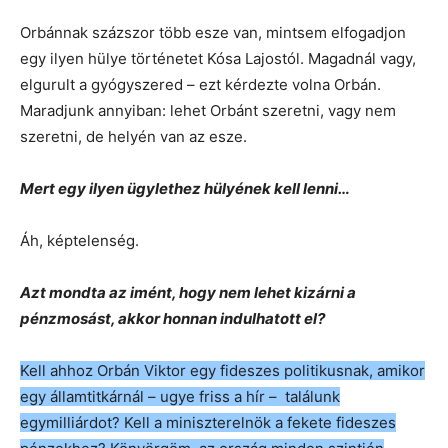
Orbánnak százszor több esze van, mintsem elfogadjon
egy ilyen hülye történetet Kósa Lajostól. Magadnál vagy,
elgurult a gyógyszered – ezt kérdezte volna Orbán.
Maradjunk annyiban: lehet Orbánt szeretni, vagy nem
szeretni, de helyén van az esze.
Mert egy ilyen ügylethez hülyének kell lenni…
Áh, képtelenség.
Azt mondta az imént, hogy nem lehet kizárni a
pénzmosást, akkor honnan indulhatott el?
Kell ahhoz Orbán Viktor egy fideszes politikusnak, amikor
egy államtitkárnál – ugye friss a hír – találunk
egymilliárdot? Kell a miniszterelnök a fekete fideszes