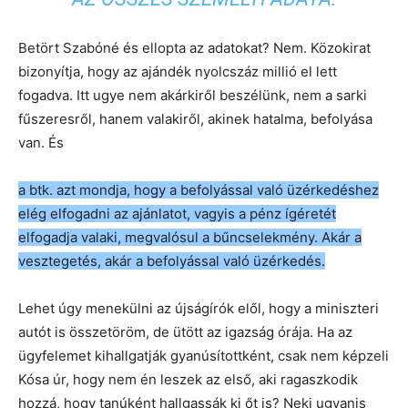
Betört Szabóné és ellopta az adatokat? Nem. Közokirat
bizonyítja, hogy az ajándék nyolcszáz millió el lett
fogadva. Itt ugye nem akárkiről beszélünk, nem a sarki
fűszeresről, hanem valakiről, akinek hatalma, befolyása
van. És
a btk. azt mondja, hogy a befolyással való üzérkedéshez
elég elfogadni az ajánlatot, vagyis a pénz ígéretét
elfogadja valaki, megvalósul a bűncselekmény. Akár a
vesztegetés, akár a befolyással való üzérkedés.
Lehet úgy menekülni az újságírók elől, hogy a miniszteri
autót is összetöröm, de ütött az igazság órája. Ha az
ügyfelemet kihallgatják gyanúsítottként, csak nem képzeli
Kósa úr, hogy nem én leszek az első, aki ragaszkodik
hozzá, hogy tanúként hallgassák ki őt is? Neki ugyanis