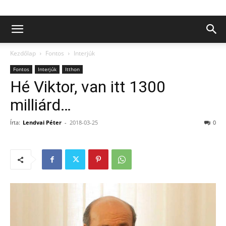
Kezdőlap
Fontos
Interjúk
Fontos
Interjúk
Itthon
Hé Viktor, van itt 1300
milliárd…
Írta:
Lendvai Péter
-
2018-03-25
0