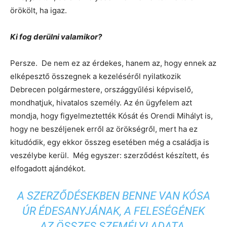
örökölt, ha igaz.
Ki fog derülni valamikor?
Persze. De nem ez az érdekes, hanem az, hogy ennek az
elképesztő összegnek a kezeléséről nyilatkozik
Debrecen polgármestere, országgyűlési képviselő,
mondhatjuk, hivatalos személy. Az én ügyfelem azt
mondja, hogy figyelmeztették Kósát és Orendi Mihályt is,
hogy ne beszéljenek erről az örökségről, mert ha ez
kitudódik, egy ekkor összeg esetében még a családja is
veszélybe kerül. Még egyszer: szerződést készített, és
elfogadott ajándékot.
A SZERZŐDÉSEKBEN BENNE VAN KÓSA
ÚR ÉDESANYJÁNAK, A FELESÉGÉNEK
AZ ÖSSZES SZEMÉLYI ADATA.