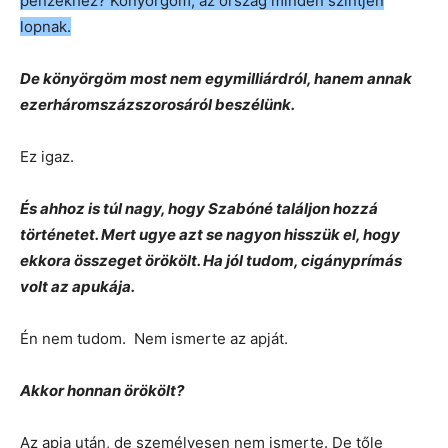
pénzekhez? Könyörgöm, az ország minden szintjén
lopnak.
De könyörgöm most nem egymilliárdról, hanem annak
ezerháromszázszorosáról beszélünk.
Ez igaz.
És ahhoz is túl nagy, hogy Szabóné találjon hozzá
történetet. Mert ugye azt se nagyon hisszük el, hogy
ekkora összeget örökölt. Ha jól tudom, cigányprímás
volt az apukája.
Én nem tudom. Nem ismerte az apját.
Akkor honnan örökölt?
Az apja után, de személyesen nem ismerte. De tőle