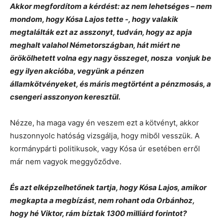
Akkor megfordítom a kérdést: az nem lehetséges – nem
mondom, hogy Kósa Lajos tette -, hogy valakik
megtalálták ezt az asszonyt, tudván, hogy az apja
meghalt valahol Németországban, hát miért ne
örökölhetett volna egy nagy összeget, nosza vonjuk be
egy ilyen akcióba, vegyünk a pénzen
államkötvényeket, és máris megtörtént a pénzmosás, a
csengeri asszonyon keresztül.
Nézze, ha maga vagy én veszem ezt a kötvényt, akkor
huszonnyolc hatóság vizsgálja, hogy miből vesszük. A
kormánypárti politikusok, vagy Kósa úr esetében erről
már nem vagyok meggyőződve.
És azt elképzelhetőnek tartja, hogy Kósa Lajos, amikor
megkapta a megbízást, nem rohant oda Orbánhoz,
hogy hé Viktor, rám bíztak 1300 milliárd forintot?