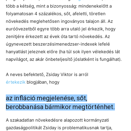
több a kétség, mint a bizonyosság: mindenekelőtt a
folyamatosan 4 százalékos, sőt, afeletti, töretlen
növekedés meglehetősen ingoványos talajon áll. Az
euróövezetből egyre több arra utaló jel érkezik, hogy
zenitjére érkezett az évek óta tartó növekedés. Az
úgynevezett beszerzésimenedzser-indexek lefelé
hanyatlást jeleznek előre (ha túl sok ilyen vélekedés lát
napvilágot, az akár önbeteljesítő jóslatként is fungálhat).
A neves befektető, Zsiday Viktor is arról
értekezik
blogjában, hogy
az infláció megjelenése, sőt,
berobbanása bármikor megtörténhet.
A szakadatlan növekedésre alapozott kormányzati
gazdaságpolitikát Zsiday is problematikusnak tartja,