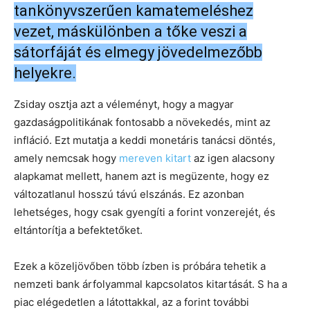
tankönyvszerűen kamatemeléshez
vezet, máskülönben a tőke veszi a
sátorfáját és elmegy jövedelmezőbb
helyekre.
Zsiday osztja azt a véleményt, hogy a magyar
gazdaságpolitikának fontosabb a növekedés, mint az
infláció. Ezt mutatja a keddi monetáris tanácsi döntés,
amely nemcsak hogy
mereven kitart
az igen alacsony
alapkamat mellett, hanem azt is megüzente, hogy ez
változatlanul hosszú távú elszánás. Ez azonban
lehetséges, hogy csak gyengíti a forint vonzerejét, és
eltántorítja a befektetőket.
Ezek a közeljövőben több ízben is próbára tehetik a
nemzeti bank árfolyammal kapcsolatos kitartását. S ha a
piac elégedetlen a látottakkal, az a forint további