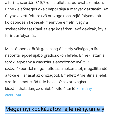
a forint, szerdán 319,7-en is állott az euróval szemben.
Ennek elsődleges okait importálja a magyar gazdaság. Az
úgynevezett feltörekvő országokban zajló folyamatok
kölcsönösen képesek mennybe emelni vagy a
szakadékba taszítani az egy kosárban lévő devizák, így a
forint árfolyamát.
Most éppen a török gazdaság éli mély válságát, a líra
naponta lépdel újabb grádicsokon lefelé. Ennek láttán a
török jegybank a klasszikus eszközhöz nyúlt, 3
százalékponttal megemelte az alapkamatot, megállítandó
a tőke elillanását az országból. Emellett Argentína a jelek
szerint ismét csőd felé halad. Olaszországban
kiszámíthatatlan, az unióból kifelé tartó
kormány
alakulhat
.
Megannyi kockázatos fejlemény, amely