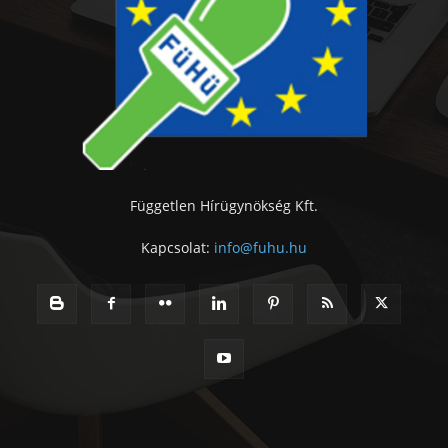
Független Hírügynökség Kft.
Kapcsolat:
info@fuhu.hu