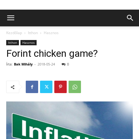
Kezdőlap
Itthon
Hasznos
Itthon
Hasznos
Forint chicken game?
Írta:
Bak Mihály
-
2018-05-24
0