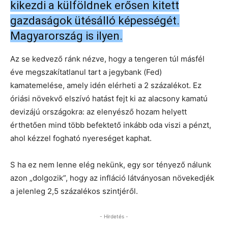
kikezdi a külföldnek erősen kitett
gazdaságok ütésálló képességét.
Magyarország is ilyen.
Az se kedvező ránk nézve, hogy a tengeren túl másfél
éve megszakítatlanul tart a jegybank (Fed)
kamatemelése, amely idén elérheti a 2 százalékot. Ez
óriási növekvő elszívó hatást fejt ki az alacsony kamatú
devizájú országokra: az elenyésző hozam helyett
érthetően mind több befektető inkább oda viszi a pénzt,
ahol kézzel fogható nyereséget kaphat.
S ha ez nem lenne elég nekünk, egy sor tényező nálunk
azon „dolgozik”, hogy az infláció látványosan növekedjék
a jelenleg 2,5 százalékos szintjéről.
- Hirdetés -