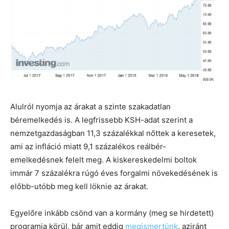
Alulról nyomja az árakat a szinte szakadatlan
béremelkedés is. A legfrissebb KSH-adat szerint a
nemzetgazdaságban 11,3 százalékkal nőttek a keresetek,
ami az infláció miatt 9,1 százalékos reálbér-
emelkedésnek felelt meg. A kiskereskedelmi boltok
immár 7 százalékra rúgó éves forgalmi növekedésének is
előbb-utóbb meg kell löknie az árakat.
Egyelőre inkább csönd van a kormány (meg se hirdetett)
programja körül, bár amit eddig
megismertünk
, aziránt