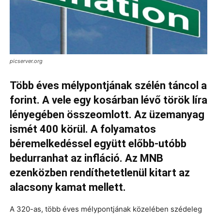
picserver.org
Több éves mélypontjának szélén táncol a
forint. A vele egy kosárban lévő török líra
lényegében összeomlott. Az üzemanyag
ismét 400 körül. A folyamatos
béremelkedéssel együtt előbb-utóbb
bedurranhat az infláció. Az MNB
ezenközben rendíthetetlenül kitart az
alacsony kamat mellett.
A 320-as, több éves mélypontjának közelében szédeleg