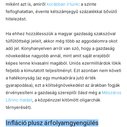
miként azt is, amiről
korábban írtunk
: a szinte
felfoghatatlan, évente kétszámjegyű százalékkal bővülő
hitelezést.
Ha ehhez hozzátesszük a magyar gazdaság szakszóval
túlfűtöttségi jeleit, akkor még több az aggodalomra okot
adó jel. Konyhanyelven arról van szó, hogy a gazdaság
növekedése nagyobb annál, mint amit saját erejéből
képes lenne kivasalni magából. Uniós ezermilliárdok lökik
feljebb a kimutatott teljesítményt. Ezt azonban nem követi
a hatékonyság (az egy munkaórára jutó érték
gyarapodása), ezt a költségnövekedést az árakban fogják
érvényesíteni a gazdaság szereplői (lásd még a
Mészáros
Lőrinc-hatást
, a közpénzzel kitömött oligarchák
térnyerését).
Infláció plusz árfolyamgyengülés