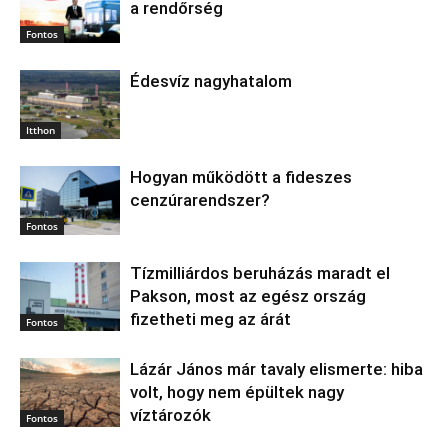
a rendőrség
Fontos
Édesvíz nagyhatalom
Itthon
Hogyan működött a fideszes
cenzúrarendszer?
Fontos
Tízmilliárdos beruházás maradt el
Pakson, most az egész ország
fizetheti meg az árát
Fontos
Lázár János már tavaly elismerte: hiba
volt, hogy nem épültek nagy
víztározók
Fontos