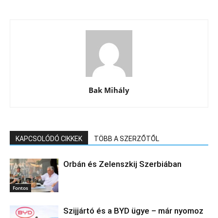
Bak Mihály
KAPCSOLÓDÓ CIKKEK
TÖBB A SZERZŐTŐL
Orbán és Zelenszkij Szerbiában
Fontos
Szijjártó és a BYD ügye – már nyomoz