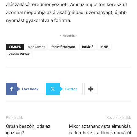
alászállását eredményezheti. Ami az importon keresztül
azonnal megdobja az árakat (például üzemanyag), újabb
nyomást gyakorolva a forintra.
- Hirdetés -
CÍMKÉK
alapkamat
forintárfolyam
infláció
MNB
Zsiday Viktor
Facebook
Twitter
Előző cikk
Következő cikk
Orbán beszólt, oda az
Mikor sztahanovista élmunkás
igazság?
is dönthetett a filmek sorsáról