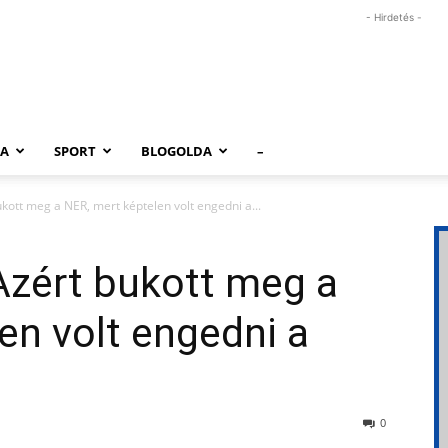
- Hirdetés -
RA
SPORT
BLOGOLDA
–
ukott meg a NER, mert képtelen volt engedni a...
Azért bukott meg a
en volt engedni a
0