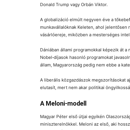
Donald Trump vagy Orbán Viktor.
A globalizáció elmúlt negyven éve a tőkebe
munkavállalóknak Keleten, ahol jelentősen n
vásárlóereje, miközben a mesterséges intell
Dániában állami programokkal képezik át a 
Nobel‑díjasok hasonló programokat javasoln
állam, Magyarország pedig nem ebbe a kateg
A liberális közgazdászok megszorításokat a
elutasít, mert nem akar politikai öngyilkossá
A Meloni‑modell
Magyar Péter első útjai egyikén Olaszországb
miniszterelnökkel. Meloni az első, aki hosszú