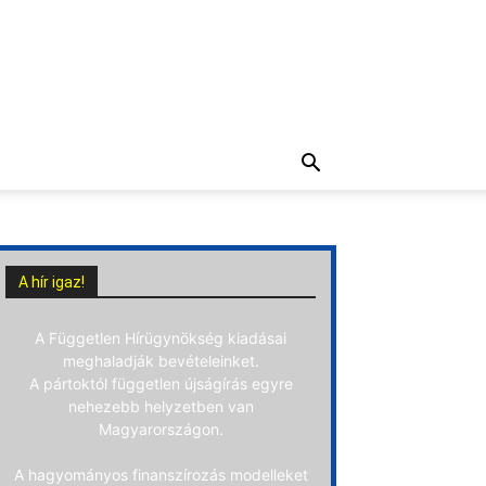
A hír igaz!
A Független Hírügynökség kiadásai
meghaladják bevételeinket.
A pártoktól független újságírás egyre
nehezebb helyzetben van
Magyarországon.
A hagyományos finanszírozás modelleket