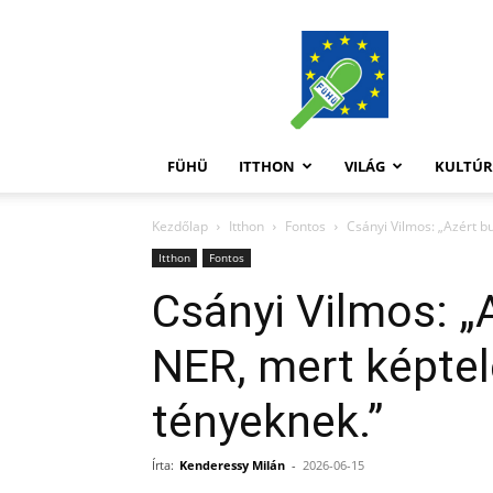
FüHü
FÜHÜ
ITTHON
VILÁG
KULTÚ
Kezdőlap
Itthon
Fontos
Csányi Vilmos: „Azért b
Itthon
Fontos
Csányi Vilmos: „
NER, mert képtel
tényeknek.”
Írta:
Kenderessy Milán
-
2026-06-15