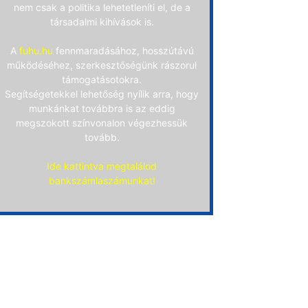
nem csak a politika lehetetleníti el, de a
társadalmi kihívások is.
A
fuhu.hu
fennmaradásához, hosszútávú
működéséhez, szerkesztőségünk rászorul
támogatásotokra.
Segítségetekkel lehetőség nyílik arra, hogy
munkánkat továbbra is az eddig
megszokott színvonalon végezhessük
tovább.
Ide kattintva megtalálod
bankszámlaszámunkat!