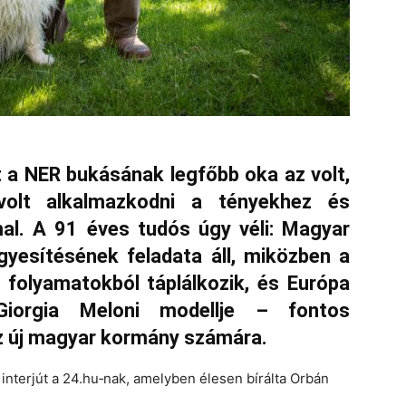
t a NER bukásának legfőbb oka az volt,
volt alkalmazkodni a tényekhez és
l. A 91 éves tudós úgy véli: Magyar
gyesítésének feladata áll, miközben a
 folyamatokból táplálkozik, és Európa
Giorgia Meloni modellje – fontos
z új magyar kormány számára.
interjút a 24.hu‑nak, amelyben élesen bírálta Orbán