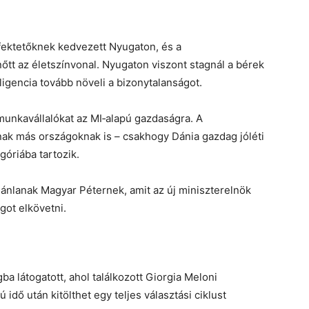
fektetőknek kedvezett Nyugaton, és a
őtt az életszínvonal. Nyugaton viszont stagnál a bérek
igencia tovább növeli a bizonytalanságot.
munkavállalókat az MI‑alapú gazdaságra. A
ak más országoknak is – csakhogy Dánia gazdag jóléti
óriába tartozik.
jánlanak Magyar Péternek, amit az új miniszterelnök
got elkövetni.
a látogatott, ahol találkozott Giorgia Meloni
 idő után kitölthet egy teljes választási ciklust