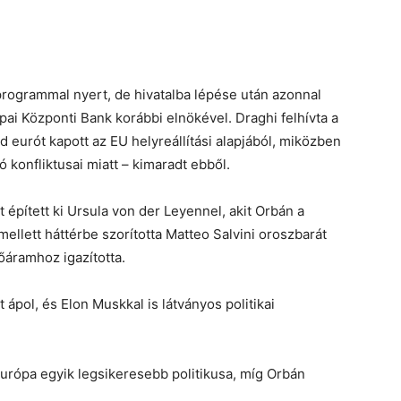
 programmal nyert, de hivatalba lépése után azonnal
ópai Központi Bank korábbi elnökével. Draghi felhívta a
d eurót kapott az EU helyreállítási alapjából, miközben
dó konfliktusai miatt – kimaradt ebből.
t épített ki Ursula von der Leyennel, akit Orbán a
llett háttérbe szorította Matteo Salvini oroszbarát
főáramhoz igazította.
ápol, és Elon Muskkal is látványos politikai
rópa egyik legsikeresebb politikusa, míg Orbán