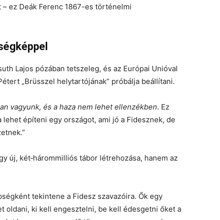
t – ez Deák Ferenc 1867-es történelmi
nségképpel
suth Lajos pózában tetszeleg, és az Európai Unióval
tert „Brüsszel helytartójának” próbálja beállítani.
óan vagyunk, és a haza nem lehet ellenzékben
. Ez
a lehet építeni egy országot, ami jó a Fidesznek, de
zetnek.”
gy új, két‑hárommilliós tábor létrehozása, hanem az
ségként tekintene a Fidesz szavazóira. Ők egy
t oldani, ki kell engesztelni, be kell édesgetni őket a