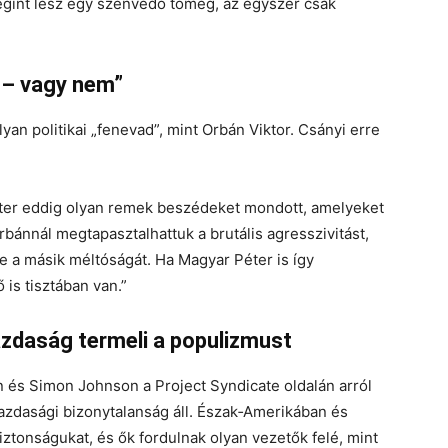
gint lesz egy szenvedő tömeg, az egyszer csak
 – vagy nem”
an politikai „fenevad”, mint Orbán Viktor. Csányi erre
Péter eddig olyan remek beszédeket mondott, amelyeket
bánnál megtapasztalhattuk a brutális agresszivitást,
e a másik méltóságát. Ha Magyar Péter is így
 is tisztában van.”
azdaság termeli a populizmust
n és Simon Johnson a Project Syndicate oldalán arról
azdasági bizonytalanság áll. Észak‑Amerikában és
iztonságukat, és ők fordulnak olyan vezetők felé, mint