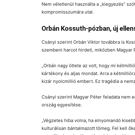
Nem véletlenül használta a „kiegyezés” szó
kompromisszumára utal.
Orbán Kossuth‑pózban, új elle
Csányi szerint Orbán Viktor továbbra is Kos
szembeni harcot hirdeti, miközben Magyar Pé
„Orbán nagy ötlete az volt, hogy
mi kétmilli
kártékony és aljas mondat. Arra a kétmilliór
kizár nyolcmillió embert. Ez tragédia a nem
Csányi szerint Magyar Péter feladata nem e
ország egyesítése.
„Végzetes hiba volna, ha elnyomandó kisebb
kulturálisan bántalmazott tömeg. Fel kell őke