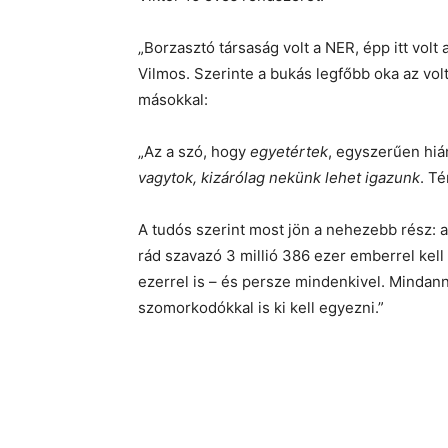
„Borzasztó társaság volt a NER, épp itt vol
Vilmos. Szerinte a bukás legfőbb oka az vol
másokkal:
„Az a szó, hogy
egyetértek
, egyszerűen hiá
vagytok, kizárólag nekünk lehet igazunk
. T
A tudós szerint most jön a nehezebb rész: a
rád szavazó 3 millió 386 ezer emberrel kel
ezerrel is – és persze mindenkivel. Mindan
szomorkodókkal is ki kell egyezni.”