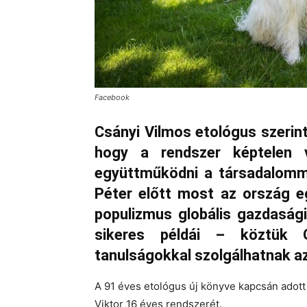
Facebook
Csányi Vilmos etológus szerin
hogy a rendszer képtelen 
együttműködni a társadalomma
Péter előtt most az ország e
populizmus globális gazdasági
sikeres példái – köztük 
tanulságokkal szolgálhatnak a
A 91 éves etológus új könyve kapcsán adott 
Viktor 16 éves rendszerét.