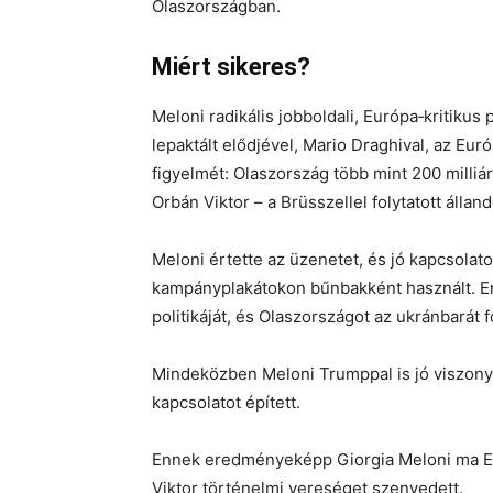
Olaszországban.
Miért sikeres?
Meloni radikális jobboldali, Európa‑kritikus
lepaktált elődjével, Mario Draghival, az Eur
figyelmét: Olaszország több mint 200 milliár
Orbán Viktor – a Brüsszellel folytatott állan
Meloni értette az üzenetet, és jó kapcsolato
kampányplakátokon bűnbakként használt. Eme
politikáját, és Olaszországot az ukránbarát 
Mindeközben Meloni Trumppal is jó viszonyt 
kapcsolatot épített.
Ennek eredményeképp Giorgia Meloni ma Eu
Viktor történelmi vereséget szenvedett.