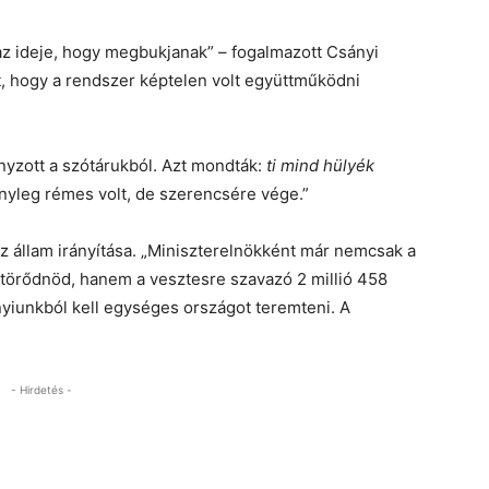
t az ideje, hogy megbukjanak” – fogalmazott Csányi
t, hogy a rendszer képtelen volt együttműködni
nyzott a szótárukból. Azt mondták:
ti mind hülyék
ényleg rémes volt, de szerencsére vége.”
z állam irányítása. „Miniszterelnökként már nemcsak a
l törődnöd, hanem a vesztesre szavazó 2 millió 458
nyiunkból kell egységes országot teremteni. A
- Hirdetés -