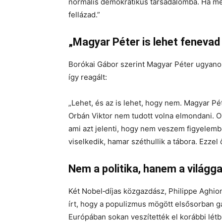
normális demokratikus társadalomba. Ha me
fellázad.”
„Magyar Péter is lehet fenevad
Borókai Gábor szerint Magyar Péter ugyanoly
így reagált:
„Lehet, és az is lehet, hogy nem. Magyar 
Orbán Viktor nem tudott volna elmondani. Or
ami azt jelenti, hogy nem veszem figyelemb
viselkedik, hamar széthullik a tábora. Ezzel ő
Nem a politika, hanem a világg
Két Nobel‑díjas közgazdász, Philippe Aghio
írt, hogy a populizmus mögött elsősorban g
Európában sokan veszítették el korábbi létb