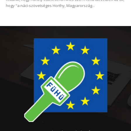
hogy "a náci-szövetséges Horthy, Magyarország...