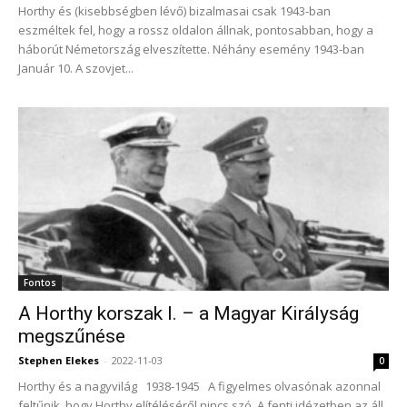
Horthy és (kisebbségben lévő) bizalmasai csak 1943-ban
eszméltek fel, hogy a rossz oldalon állnak, pontosabban, hogy a
háborút Németország elveszítette. Néhány esemény 1943-ban
Január 10. A szovjet...
Fontos
A Horthy korszak I. – a Magyar Királyság
megszűnése
Stephen Elekes
-
2022-11-03
0
Horthy és a nagyvilág 1938-1945 A figyelmes olvasónak azonnal
feltűnik, hogy Horthy elítéléséről nincs szó. A fenti idézetben az áll,